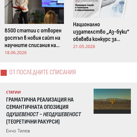
Национално
8500 статии с отворен
издателство „Аз-буки“
достъп в новия сайт на
обявява конкурс за
научните списания на
научна статия на тема
21.05.2026
Издателство „Аз-буки“
18.06.2026
„Природни науки и
иновации в
образованието“
ОТ ПОСЛЕДНИТЕ СПИСАНИЯ
СТАТИИ
ГРАМАТИЧНА РЕАЛИЗАЦИЯ НА
СЕМАНТИЧНАТА ОПОЗИЦИЯ
ОДУШЕВЕНОСТ ~ НЕОДУШЕВЕНОСТ
(ТЕОРЕТИЧНИ РАКУРСИ)
Енчо Тилев