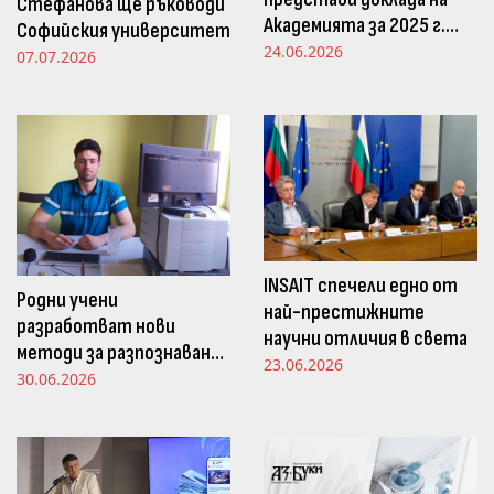
Стефанова ще ръководи
Академията за 2025 г.
Софийския университет
пред Просветната
24.06.2026
07.07.2026
комисия в НС
INSAIT спечели едно от
Родни учени
най-престижните
разработват нови
научни отличия в света
методи за разпознаване
23.06.2026
и следене на емоциите
30.06.2026
чрез движенията в
погледа