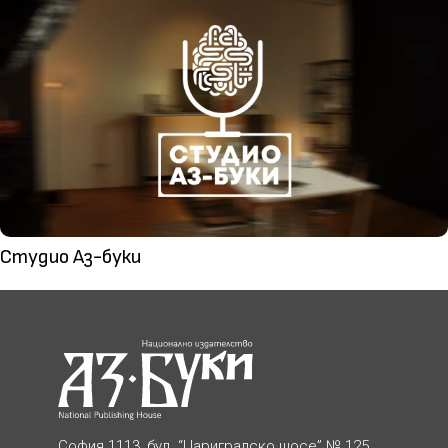
Студио Аз-буки
София 1113, бул. “Цариградско шосе” № 125,