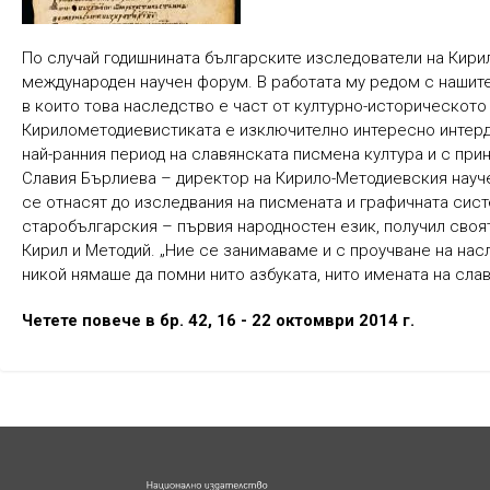
По случай годишнината българските изследователи на Кирил
международен научен форум. В работата му редом с нашите
в които това наследство е част от културно-историческото 
Кирилометодиевистиката е изключително интересно интерд
най-ранния период на славянската писмена култура и с прин
Славия Бърлиева – директор на Кирило-Методиевския науче
се отнасят до изследвания на писмената и графичната сист
старобългарския – първия народностен език, получил своя
Кирил и Методий. „Ние се занимаваме и с проучване на насл
никой нямаше да помни нито азбуката, нито имената на сла
Четете повече в бр. 42, 16 - 22 октомври 2014 г.