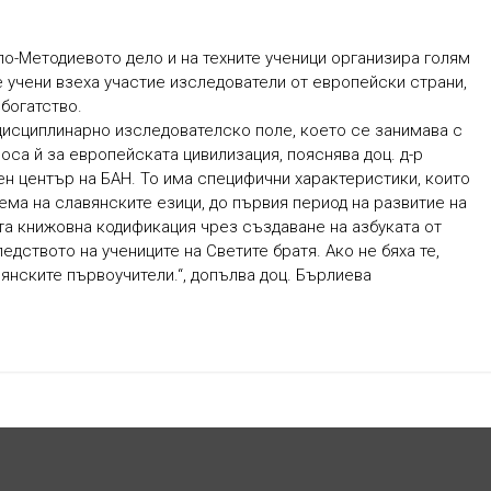
о-Методиевото дело и на техните ученици организира голям
 учени взеха участие изследователи от европейски страни,
богатство.
исциплинарно изследователско поле, което се занимава с
оса й за европейската цивилизация, пояснява доц. д-р
н център на БАН. То има специфични характеристики, които
ема на славянските езици, до първия период на развитие на
та книжовна кодификация чрез създаване на азбуката от
едството на учениците на Светите братя. Ако не бяха те,
вянските първоучители.“, допълва доц. Бърлиева