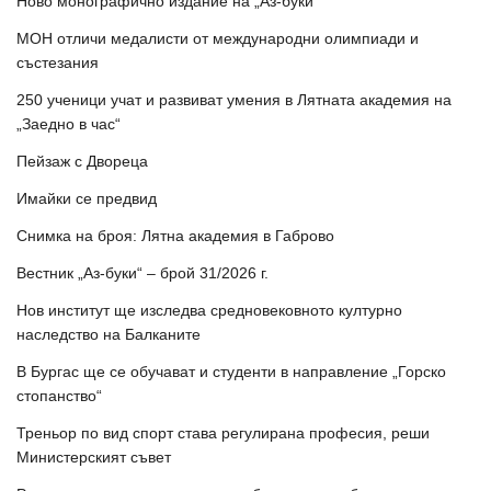
Ново монографично издание на „Аз-буки“
МОН отличи медалисти от международни олимпиади и
състезания
250 ученици учат и развиват умения в Лятната академия на
„Заедно в час“
Пейзаж с Двореца
Имайки се предвид
Снимка на броя: Лятна академия в Габрово
Вестник „Аз-буки“ – брой 31/2026 г.
Нов институт ще изследва средновековното културно
наследство на Балканите
В Бургас ще се обучават и студенти в направление „Горско
стопанство“
Треньор по вид спорт става регулирана професия, реши
Министерският съвет