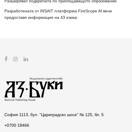
Разширяват подкрепата по приобщаващото образование
Разработената от INSAIT платформа FireScope AI вече
предоставя информация на 43 езика
София 1113, бул. “Цариградско шосе” № 125, бл. 5
+0700 18466