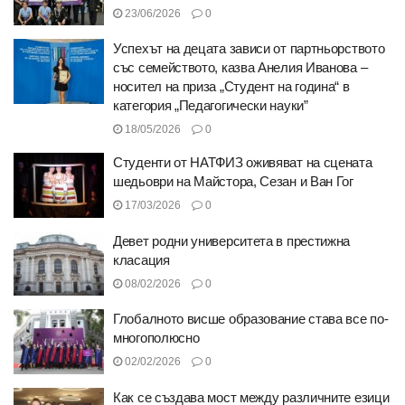
23/06/2026
0
Успехът на децата зависи от партньорството
със семейството, казва Анелия Иванова –
носител на приза „Студент на година“ в
категория „Педагогически науки”
18/05/2026
0
Студенти от НАТФИЗ оживяват на сцената
шедьоври на Майстора, Сезан и Ван Гог
17/03/2026
0
Девет родни университета в престижна
класация
08/02/2026
0
Глобалното висше образование става все по-
многополюсно
02/02/2026
0
Как се създава мост между различните езици