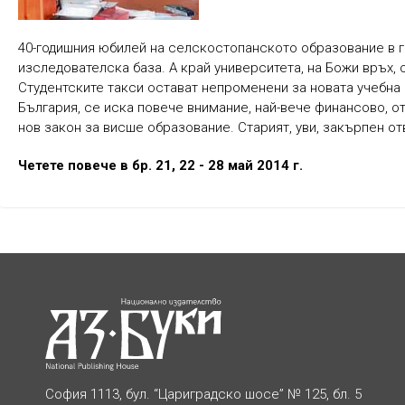
40-годишния юбилей на селскостопанското образование в г
изследователска база. А край университета, на Божи връх,
Студентските такси остават непроменени за новата учебна 
България, се иска повече внимание, най-вече финансово, о
нов закон за висше образование. Старият, уви, закърпен о
Четете повече в бр. 21, 22 - 28 май 2014 г.
София 1113, бул. “Цариградско шосе” № 125, бл. 5