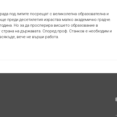
рада под липите посрещат с великолепна образователна и
 още преди десетилетия израства малко академично градче.
година. Но за да просперира висшето образование в
т страна на държавата. Според проф. Станков е необходим и
твсякъде, вече не върши работа.