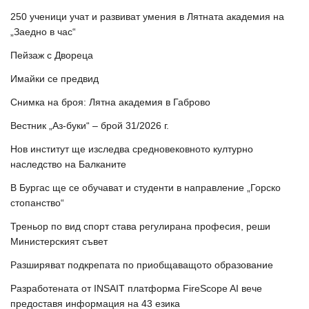
250 ученици учат и развиват умения в Лятната академия на
„Заедно в час“
Пейзаж с Двореца
Имайки се предвид
Снимка на броя: Лятна академия в Габрово
Вестник „Аз-буки“ – брой 31/2026 г.
Нов институт ще изследва средновековното културно
наследство на Балканите
В Бургас ще се обучават и студенти в направление „Горско
стопанство“
Треньор по вид спорт става регулирана професия, реши
Министерският съвет
Разширяват подкрепата по приобщаващото образование
Разработената от INSAIT платформа FireScope AI вече
предоставя информация на 43 езика