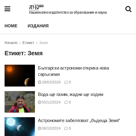
Национално издателство за образование и наука
HOME
ИЗДАНИЯ
Начало
Етикет
Земя
Етикет:
Земя
Български астрономи откриха нова
свръхземя
28/03/2026
0
Вода ще газим, жадни ще ходим
05/12/2024
0
Астрономите забелязват „бъдеща Земя“
06/10/2024
0