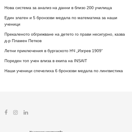
Нова система за анализ на данни в близо 200 училища
Един златен и 5 бронзови медала по математика за наши
ученици
Прекаленото обгрижване на детето го прави несигурно, казва
д-р Пламен Петков
Летни приключения в бургаското НЧ „Изгрев 1909“
Пореден топ учен влиза в екипа на INSAIT
Наши ученици спечелиха 6 бронзови медала по лингвистика