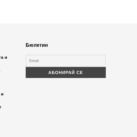
Бюлетин
та и
а
 и
е