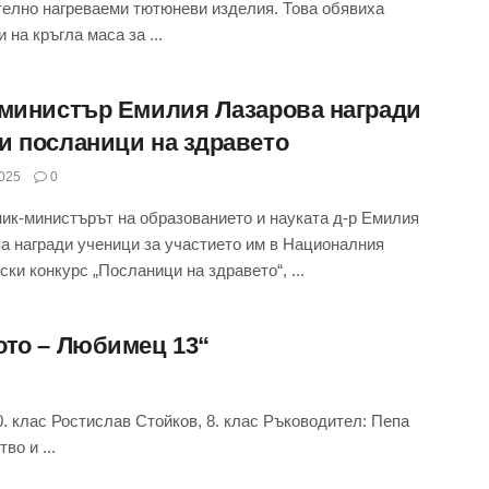
елно нагреваеми тютюневи изделия. Това обявиха
 на кръгла маса за ...
-министър Емилия Лазарова награди
и посланици на здравето
025
0
ик-министърът на образованието и науката д-р Емилия
а награди ученици за участието им в Националния
ски конкурс „Посланици на здравето“, ...
ото – Любимец 13“
10. клас Ростислав Стойков, 8. клас Ръководител: Пепа
о и ...