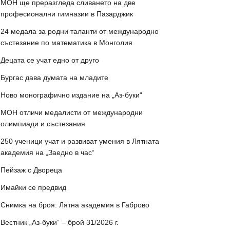
МОН ще преразгледа сливането на две
професионални гимназии в Пазарджик
24 медала за родни таланти от международно
състезание по математика в Монголия
Децата се учат едно от друго
Бургас дава думата на младите
Ново монографично издание на „Аз-буки“
МОН отличи медалисти от международни
олимпиади и състезания
250 ученици учат и развиват умения в Лятната
академия на „Заедно в час“
Пейзаж с Двореца
Имайки се предвид
Снимка на броя: Лятна академия в Габрово
Вестник „Аз-буки“ – брой 31/2026 г.