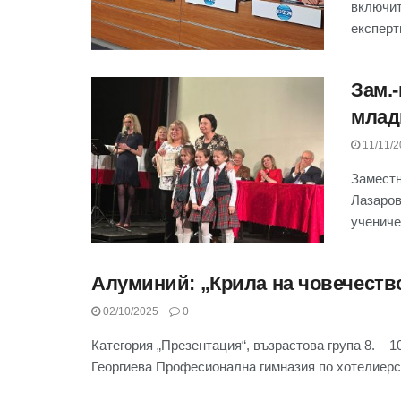
включит
експерти
Зам.
млад
11/11/2
Заместн
Лазаров
учениче
Алуминий: „Крила на човечеств
02/10/2025
0
Категория „Презентация“, възрастова група 8. – 
Георгиева Професионална гимназия по хотелиерств