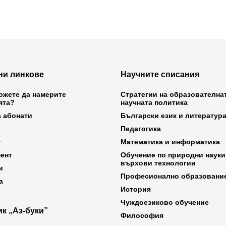
ни линкове
Научните списания
ожете да намерите
Стратегии на образователна
ята?
научната политика
а абонати
Български език и литератур
Педагогика
т
Математика и информатика
ент
Обучение по природни науки
върхови технологии
и
Професионално образовани
а
История
Чуждоезиково обучение
к „Аз-буки”
Философия