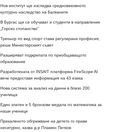
Нов институт ще изследва средновековното
културно наследство на Балканите
В Бургас ще се обучават и студенти в направление
„Горско стопанство“
Треньор по вид спорт става регулирана професия,
реши Министерският съвет
Разширяват подкрепата по приобщаващото
образование
Разработената от INSAIT платформа FireScope AI
вече предоставя информация на 43 езика
Нова система за анализ на данни в близо 200
училища
Един златен и 5 бронзови медала по математика за
наши ученици
Прекаленото обгрижване на детето го прави
несигурно, казва д-р Пламен Петков