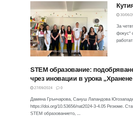
Кути
30/06/2
За четв
фокус“ 
работата
STEM образование: подобряване
чрез иновации в урока „Хранене 
27/09/2024
0
Дамяна Грънчарова, Сануш Лапандова Югозападе
https://doi.org/10.53656/nat2024-3-4.05 Резюме. 
STEM образованието, ...