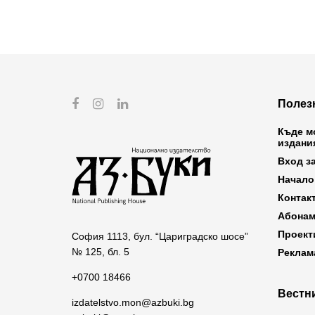
Полез
Къде м
издани
Вход з
Начало
Контак
Абонам
Проект
София 1113, бул. “Цариградско шосе”
№ 125, бл. 5
Реклам
+0700 18466
Вестни
izdatelstvo.mon@azbuki.bg