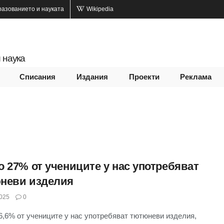
разованието и науката
Wikipedia
 наука
Списания
Издания
Проекти
Реклама
о 27% от учениците у нас употребяват
неви изделия
025
0
,6% от учениците у нас употребяват тютюневи изделия,