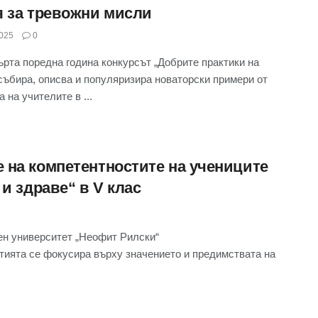
я за тревожни мисли
025
0
ърта поредна година конкурсът „Добрите практики на
събира, описва и популяризира новаторски примери от
 на учителите в ...
 на компетентностите на учениците
и здраве“ в V клас
н университет „Неофит Рилски“
Статията се фокусира върху значението и предимствата на