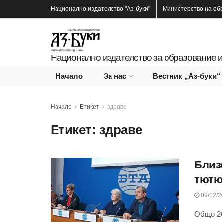
Национално издателство
"Аз-буки"
Министерство на об
Национално издателство за образование и
Начало
За нас
Вестник „Аз-буки“
Начало
Етикет
здраве
Етикет:
здраве
Близ
тютю
09/12/2
Общо 26