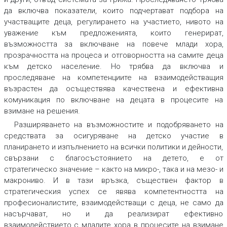
да включва показатели, които подчертават подбора на
участващите деца, регулирането на участието, нивото на
уважение към предложенията, които генерират,
възможността за включване на повече млади хора,
прозрачността на процеса и отговорността на самите деца
към детско население. Но трябва да включва и
проследяване на компетенциите на взаимодействащия
възрастен да осъществява качествена и ефективна
комуникация по включване на децата в процесите на
взимане на решения.
Разширяването на възможностите и подобряването на
средствата за осигуряване на детско участие в
планирането и изпълнението на всички политики и дейности,
свързани с благосъстоянието на детето, е от
стратегическо значение – както на микро-, така и на мезо- и
макрониво. И в тази връзка, съществен фактор в
стратегическия успех се явява компетентността на
професионалистите, взаимодействащи с деца, не само да
насърчават, но и да реализират ефективно
взаимодействието с младите хора в процесите на взимане