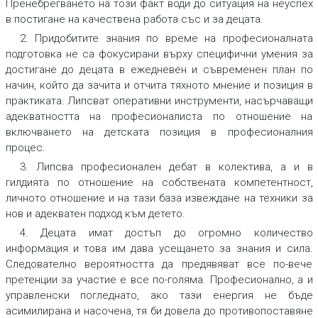
Пренебрегването на този факт води до ситуация на неуспех
в постигане на качествена работа със и за децата.
2. Придобитите знания по време на професионалната
подготовка не са фокусирани върху специфични умения за
достигане до децата в ежедневен и съвременен план по
начин, който да зачита и отчита тяхното мнение и позиция в
практиката. Липсват оперативни инструменти, насърчаващи
адекватността на професионалиста по отношение на
включването на детската позиция в професионалния
процес.
3. Липсва професионален дебат в колектива, а и в
гилдията по отношение на собствената компетентност,
личното отношение и на тази база извеждане на техники за
нов и адекватен подход към детето.
4. Децата имат достъп до огромно количество
информация и това им дава усещането за знания и сила.
Следователно вероятността да предявяват все по-вече
претенции за участие е все по-голяма. Професионално, а и
управленски погледнато, ако тази енергия не бъде
асимилирана и насочена, тя би довела до противопоставяне