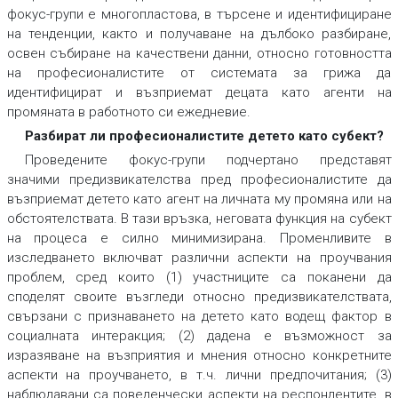
фокус-групи е многопластова, в търсене и идентифициране
на тенденции, както и получаване на дълбоко разбиране,
освен събиране на качествени данни, относно готовността
на професионалистите от системата за грижа да
идентифицират и възприемат децата като агенти на
промяната в работното си ежедневие.
Разбират ли професионалистите детето като субект?
Проведените фокус-групи подчертано представят
значими предизвикателства пред професионалистите да
възприемат детето като агент на личната му промяна или на
обстоятелствата. В тази връзка, неговата функция на субект
на процеса е силно минимизирана. Променливите в
изследването включват различни аспекти на проучвания
проблем, сред които (1) участниците са поканени да
споделят своите възгледи относно предизвикателствата,
свързани с признаването на детето като водещ фактор в
социалната интеракция; (2) дадена е възможност за
изразяване на възприятия и мнения относно конкретните
аспекти на проучването, в т.ч. лични предпочитания; (3)
наблюдавани са поведенчески аспекти на респондентите, в