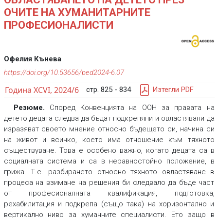
ОЧИТЕ НА ХУМАНИТАРНИТЕ
ПРОФЕСИОНАЛИСТИ
Офелия Кънева
https://doi.org/10.53656/ped2024-6.07
Година XCVI, 2024/6
стр. 825 - 834
Изтегли PDF
Резюме.
Според Конвенцията на ООН за правата на
детето децата следва да бъдат подкрепяни и овластявани да
изразяват своето мнение относно бъдещето си, начина си
на живот и всичко, което има отношение към тяхното
съществуване. Това е особено важно, когато децата са в
социалната система и са в неравностойно положение, в
грижа. Т.е. разбирането относно тяхното овластяване в
процеса на взимане на решения би следвало да бъде част
от професионалната квалификация, подготовка,
рехабилитация и подкрепа (също така) на хоризонтално и
вертикално ниво за хуманните специалисти. Ето защо в