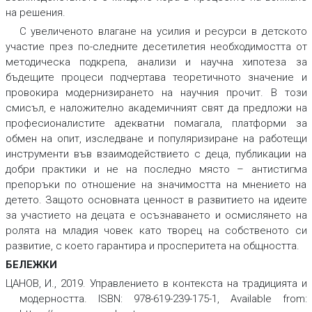
на решения.
С увеличеното влагане на усилия и ресурси в детското
участие през по-следните десетилетия необходимостта от
методическа подкрепа, анализи и научна хипотеза за
бъдещите процеси подчертава теоретичното значение и
провокира модернизирането на научния прочит. В този
смисъл, е наложително академичният свят да предложи на
професионалистите адекватни помагала, платформи за
обмен на опит, изследване и популяризиране на работещи
инструменти във взаимодействието с деца, публикации на
добри практики и не на последно място – антистигма
препоръки по отношение на значимостта на мнението на
детето. Защото основната ценност в развитието на идеите
за участието на децата е осъзнаването и осмислянето на
ролята на младия човек като творец на собственото си
развитие, с което гарантира и просперитета на общността.
БЕЛЕЖКИ
ЦАНОВ, И., 2019. Управлението в контекста на традицията и
модерността. ISBN: 978-619-239-175-1, Available from: