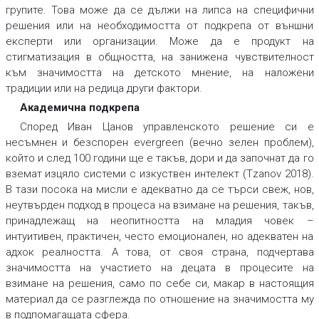
групите. Това може да се дължи на липса на специфични
решения или на необходимостта от подкрепа от външни
експерти или организации. Може да е продукт на
стигматизация в общността, на занижена чувствителност
към значимостта на детското мнение, на наложени
традиции или на редица други фактори.
Академична подкрепа
Според Иван Цанов управленското решение си е
несъмнен и безспорен evergreen (вечно зелен проблем),
който и след 100 години ще е такъв, дори и да започнат да го
вземат изцяло системи с изкуствен интелект (Tzanov 2018).
В тази посока на мисли е адекватно да се търси свеж, нов,
неутвърден подход в процеса на взимане на решения, такъв,
принадлежащ на неопитността на младия човек –
интуитивен, практичен, често емоционален, но адекватен на
адхок реалността. А това, от своя страна, подчертава
значимостта на участието на децата в процесите на
взимане на решения, само по себе си, макар в настоящия
материал да се разглежда по отношение на значимостта му
в подпомагащата сфера.