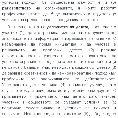
успешни подходи. От съществена важност е и (5)
ръководството на организациите, в които работят
професионалистите, да бъде ангажирано и подкрепящо
усилията за преодоляване на предизвикателствата.
От гледна точка на
развитието на детето
,
чрез своето
участие (1) детето развива умения за сътрудничество,
анализиране на информация и изразяване на мнение. С
насърчаване да поема инициатива и да участва в
решаването на проблеми, детето (2) развива
самостоятелност и увереност, което е подготовка за
успешно справяне с предизвикателства и отговорности (и
не само) в бъдеще. Участието дава възможност детето (3)
да развива креативност и да намира иновативен подход към
проблемите от заобикалящата го действителност.
Участващото дете усвоява (4) социални умения, като
слушане, комуникация, емпатия и уважение към другите. С
признанието и уважението към детето като активен
участник в обществото се създават условия за (5)
позитивно самосъзнание и усещане за ценност и
значимост. Нещо повече, това го подготвя (6) да бъде лидер