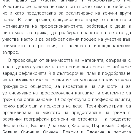
има право да участва активно в упражняването им.
Участието се приема не само като право, само по себе си,
но и като предпоставка за реализиране на всички други
права. В тази връзка, фокусирането върху готовността и
мотивацията на професионалистите, работещи с деца в
системата за грижа, да разбират правото на детето да
участва, както и да разбират самия процес на участие във
взимането на решения, е адекватен изследователски
въпрос.
В провокация от значимостта на материята, свързана с
т.нар. детско участие в стратегически аспект – най-вече
заради рефлексията ѝ в дългосрочен план в по-добряване
на възможностите за развитие на условия за качествено
гражданско общество, за израстване на личности и за
установяване на професионален капацитет в системите за
грижи, са организирани 19 фокус-групи с професионалисти,
пряко работещи в подкрепа на деца. Тези фокус-групи са
организирани на мястото на предоставяне на грижа в
различни географски региони на страната – в градовете
Червен бряг, Балчик, Драгоман, Карлово, Първомай, София,
Белица, Сърница, Сливен, Левски и Пловдив, в периода