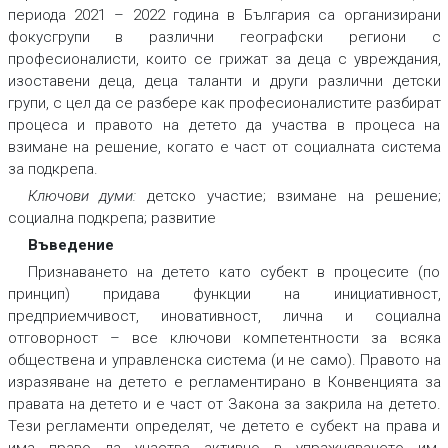
периода 2021 – 2022 година в България са организирани
фокусгрупи в различни географски региони с
професионалисти, които се грижат за деца с увреждания,
изоставени деца, деца таланти и други различни детски
групи, с цел да се разбере как професионалистите разбират
процеса и правото на детето да участва в процеса на
взимане на решение, когато е част от социалната система
за подкрепа.
Ключови думи:
детско участие; взимане на решение;
социална подкрепа; развитие
Въведение
Признаването на детето като субект в процесите (по
принцип) придава функции на инициативност,
предприемчивост, иновативност, лична и социална
отговорност – все ключови компетентности за всяка
обществена и управленска система (и не само). Правото на
изразяване на детето е регламентирано в Конвенцията за
правата на детето и е част от Закона за закрила на детето.
Тези регламенти определят, че детето е субект на права и