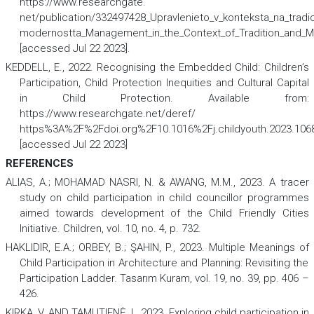
https://www.researchgate.
net/publication/332497428_Upravlenieto_v_konteksta_na_tradic
modernostta_Management_in_the_Context_of_Tradition_and_M
[accessed Jul 22 2023].
KEDDELL, E., 2022. Recognising the Embedded Child: Children’s
Participation, Child Protection Inequities and Cultural Capital
in Child Protection. Available from:
https://www.researchgate.net/deref/
https%3A%2F%2Fdoi.org%2F10.1016%2Fj.childyouth.2023.106
[accessed Jul 22 2023]
REFERENCES
ALIAS, A.; MOHAMAD NASRI, N. & AWANG, M.M., 2023. A tracer
study on child participation in child councillor programmes
aimed towards development of the Child Friendly Cities
Initiative.
Children,
vol. 10, no. 4, p. 732.
HAKLIDIR, E.A.; ORBEY, B.; ŞAHIN, P., 2023. Multiple Meanings of
Child Participation in Architecture and Planning: Revisiting the
Participation Ladder.
Tasarım Kuram,
vol. 19, no. 39, pp. 406 –
426.
KIRKA, V. AND TAMUTIENĖ, I., 2023. Exploring child participation in