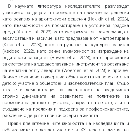
В научната литература изследователите разглеждат
участието на децата в процесите на взимане на решения
като ревизия на архитектурни решения (Haklidir et al. 2023),
като възможности за промотиране на устойчива градска
среда (Alias et al. 2023), като инструмент за самопомощ от
експлоатация и насилие, като предпазване от малтретиране
(Kirka et al. 2023), като натрупване на културен капитал
(Keddedll 2022), като ранна възможност за изграждане на
родителски капацитет (Bowen et al. 2023), като провокация
за системата на здравеопазване и инструмент за развиване
на емпатичност у лекарите (Woerden et al. 2023) и прочее.
Всичко това ясно подчертава обхватността на аспектите на
детско участие в обществен и изследователски план. Също
така е и демонстрация на адекватност на академизма
спрямо динамиката на развитието на политиките за
промоция на детското участие, закрила на детето, а и на
създаване на послания и подкрепа за професионалистите,
работещи с деца във всички сфери на живота.
Прави впечатление интензивността на изследванията и
публикациите по детско участие в ХХI век за сметка на