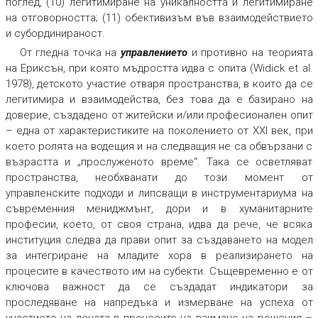
поглед, (10) легитимиране на уникалността и легитимиране
на отговорността; (11) обективизъм във взаимодействието
и субординираност.
От гледна точка на
управлението
и противно на теорията
на Ериксън, при която мъдростта идва с опита (Widick et al.
1978), детското участие отваря пространства, в които да се
легитимира и взаимодейства, без това да е базирано на
доверие, създадено от житейски и/или професионален опит
– една от характеристиките на поколението от ХХI век, при
което ролята на водещия и на следващия не са обвързани с
възрастта и „прослуженото време“. Така се осветляват
пространства, необхванати до този момент от
управленските подходи и липсващи в инструментариума на
съвременния мениджмънт, дори и в хуманитарните
професии, което, от своя страна, идва да рече, че всяка
институция следва да прави опит за създаването на модел
за интегриране на младите хора в реализирането на
процесите в качеството им на субекти. Същевременно е от
ключова важност да се създадат индикатори за
проследяване на напредъка и измерване на успеха от