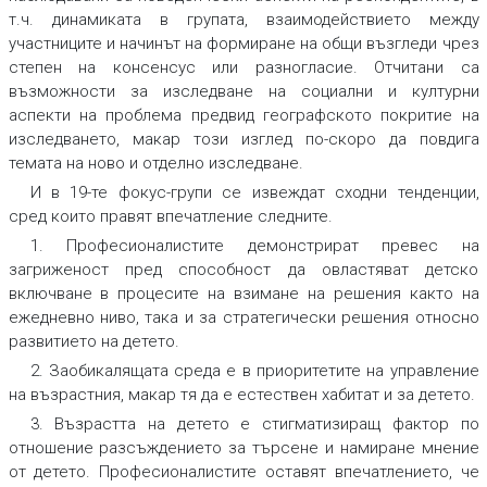
т.ч. динамиката в групата, взаимодействието между
участниците и начинът на формиране на общи възгледи чрез
степен на консенсус или разногласие. Отчитани са
възможности за изследване на социални и културни
аспекти на проблема предвид географското покритие на
изследването, макар този изглед по-скоро да повдига
темата на ново и отделно изследване.
И в 19-те фокус-групи се извеждат сходни тенденции,
сред които правят впечатление следните.
1. Професионалистите демонстрират превес на
загриженост пред способност да овластяват детско
включване в процесите на взимане на решения както на
ежедневно ниво, така и за стратегически решения относно
развитието на детето.
2. Заобикалящата среда е в приоритетите на управление
на възрастния, макар тя да е естествен хабитат и за детето.
3. Възрастта на детето е стигматизиращ фактор по
отношение разсъждението за търсене и намиране мнение
от детето. Професионалистите оставят впечатлението, че