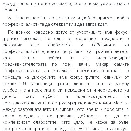
между генерациите и системите, което неминуемо води до
провал.
5. Липсва достъп до практики и добър пример, който
професионалистите да следват или да надграждат.
По всичко изведено дотук от участниците във фокус-
групите изглежда, че една от основните трудности е
свързана със слабостите в действията на
професионалистите, които не успяват да признаят детето
като активен субект и да идентифицират
предизвикателствата по ясен начин. Макар самите
професионалисти да извеждат предизвикателствата с
помощта на дискусиите във фокус-групите, единици от
всички 150 участници правят директна връзка между
слабостите в практиката си, породени от игнорирането на
детето като субект и идентифицирането на
предизвикателствата по структуриран и ясен начин. Мостът
между разпознаването на липсващото звено и посоката, в
която следва да се развива дейността, за да се
компенсират слабостите, като цяло, не може да бъде
построен в оперативен порядък от участниците във фокус-