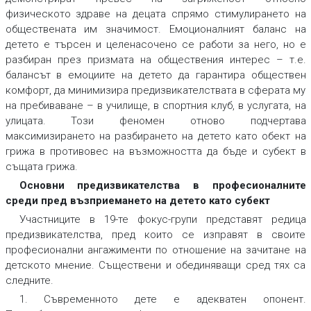
физическото здраве на децата спрямо стимулирането на
обществената им значимост. Емоционалният баланс на
детето е търсен и целенасочено се работи за него, но е
разбиран през призмата на обществения интерес – т.е.
балансът в емоциите на детето да гарантира обществен
комфорт, да минимизира предизвикателствата в сферата му
на пребиваване – в училище, в спортния клуб, в услугата, на
улицата. Този феномен отново подчертава
максимизирането на разбирането на детето като обект на
грижа в противовес на възможността да бъде и субект в
същата грижа.
Основни предизвикателства в професионалните
среди пред възприемането на детето като субект
Участниците в 19-те фокус-групи представят редица
предизвикателства, пред които се изправят в своите
професионални ангажименти по отношение на зачитане на
детското мнение. Съществени и обединяващи сред тях са
следните.
1. Съвременното дете е адекватен опонент.