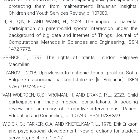
protecting them from maltreatment: lithuanian insights.
Children and Youth Services Review,
p. 107080.
LI, B.; QIN, F. AND WANG, H., 2023. The impact of parental
participation on parent-child sports interaction under the
background of big data and Internet of Things.
Journal of
Computational Methods in Sciences and Engineering.
ISSN
1472-7978.
SPENCE, T., 1797.
The rights of infants.
London: Palgrave
Macmillan.
TZANOV, I., 2018
. Upravlenskoto reshenie: teoria I praktika
.
Sofia:
Bulgarska asociacia na konfliktolozite [In Bulgarian]. ISBN
978619-90235-7-0.
VAN WOERDEN, C.S.; VROMAN, H. AND BRAND, P.L., 2023. Child
participation in triadic medical consultations: A scoping
review and summary of promotive interventions.
Patient
Education and Counseling,
p. 107749. ISSN: 0738-3991.
WIDICK, C.; PARKER, C.A. AND KNEFELKAMP, L., 1978. Erik Erikson
and psychosocial development.
New directions for student
services
,
no. 4, pp. 1 – 17.