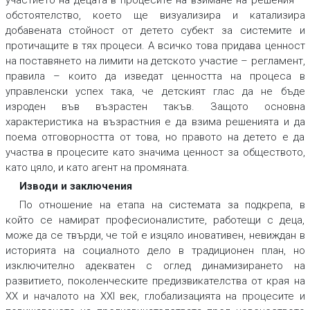
участието на децата в процесите на взимане на решения –
обстоятелство, което ще визуализира и катализира
добавената стойност от детето субект за системите и
протичащите в тях процеси. А всичко това придава ценност
на поставянето на лимити на детското участие – регламент,
правила – които да изведат ценността на процеса в
управленски успех така, че детският глас да не бъде
изроден във възрастен такъв. Защото основна
характеристика на възрастния е да взима решенията и да
поема отговорността от това, но правото на детето е да
участва в процесите като значима ценност за обществото,
като цяло, и като агент на промяната.
Изводи и заключения
По отношение на етапа на системата за подкрепа, в
който се намират професионалистите, работещи с деца,
може да се твърди, че той е изцяло иновативен, невиждан в
историята на социалното дело в традиционен план, но
изключително адекватен с оглед динамизирането на
развитието, поколенческите предизвикателства от края на
ХХ и началото на ХХI век, глобализацията на процесите и