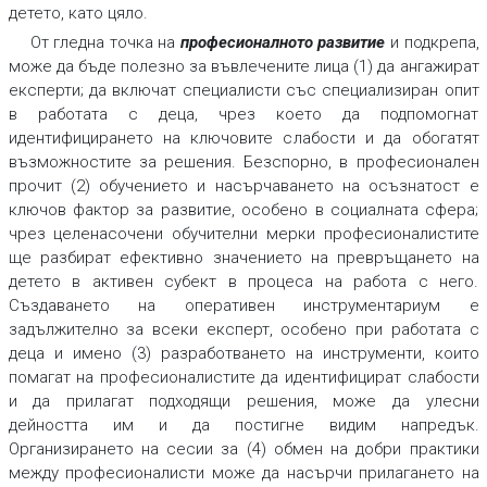
детето, като цяло.
От гледна точка на
професионалното развитие
и подкрепа,
може да бъде полезно за въвлечените лица (1) да ангажират
експерти; да включат специалисти със специализиран опит
в работата с деца, чрез което да подпомогнат
идентифицирането на ключовите слабости и да обогатят
възможностите за решения. Безспорно, в професионален
прочит (2) обучението и насърчаването на осъзнатост е
ключов фактор за развитие, особено в социалната сфера;
чрез целенасочени обучителни мерки професионалистите
ще разбират ефективно значението на превръщането на
детето в активен субект в процеса на работа с него.
Създаването на оперативен инструментариум е
задължително за всеки експерт, особено при работата с
деца и имено (3) разработването на инструменти, които
помагат на професионалистите да идентифицират слабости
и да прилагат подходящи решения, може да улесни
дейността им и да постигне видим напредък.
Организирането на сесии за (4) обмен на добри практики
между професионалисти може да насърчи прилагането на