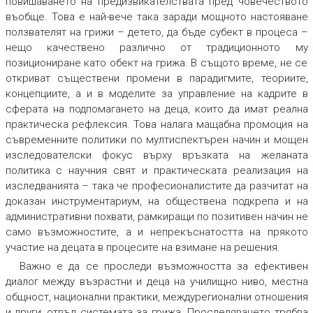
повишаването на предизвикателствата пред човечеството
въобще. Това е най-вече така заради мощното настояване
ползвателят на грижи – детето, да бъде субект в процеса –
нещо качествено различно от традиционното му
позициониране като обект на грижа. В същото време, не се
откриват съществени промени в парадигмите, теориите,
концепциите, а и в моделите за управление на кадрите в
сферата на подпомагането на деца, които да имат реална
практическа рефлексия. Това налага мащабна промоция на
съвременните политики по мултиспектърен начин и мощен
изследователски фокус върху връзката на желаната
политика с научния свят и практическата реализация на
изследванията – така че професионалистите да разчитат на
доказан инструментариум, на обществена подкрепа и на
административни похвати, рамкиращи по позитивен начин не
само възможностите, а и непрекъснатостта на прякото
участие на децата в процесите на взимане на решения.
Важно е да се проследи възможността за ефективен
диалог между възрастни и деца на училищно ниво, местна
общност, национални практики, междурегионални отношения
и други, отвъд системата за грижа. Проследяването трябва