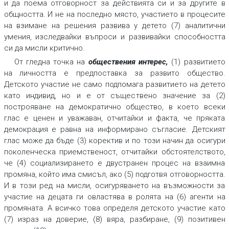
и да поема отговорност за действията си и за другите в
общността. И не на последно място, участието в процесите
на взимане на решения развива у детето (7) аналитични
умения, изследвайки въпроси и развивайки способността
си да мисли критично.
От гледна точка на
обществения интерес
,
(1) развитието
на личността е предпоставка за развито общество.
Детското участие не само подпомага развитието на детето
като индивид, но и е от съществено значение за (2)
построяване на демократично общество, в което всеки
глас е ценен и уважаван, отчитайки и факта, че пряката
демокрация е равна на информирано съгласие. Детският
глас може да бъде (3) коректив и по този начин да осигури
поколенческа приемственост, отчитайки обстоятелството,
че (4) социализирането е двустранен процес на взаимна
промяна, който има смисъл, ако (5) подготвя отговорността.
И в този ред на мисли, осигуряването на възможности за
участие на децата ги овластява в ролята на (6) агенти на
промяната. А всичко това определя детското участие като
(7) израз на доверие, (8) вяра, разбиране, (9) позитивен