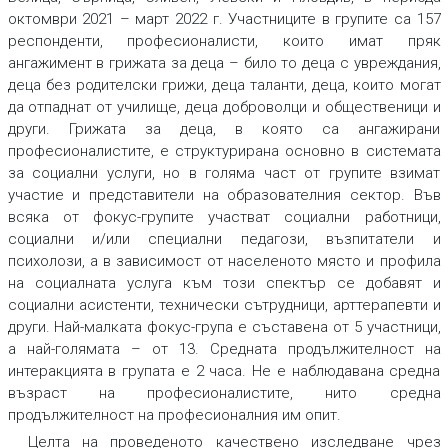
октомври 2021 – март 2022 г. Участниците в групите са 157
респонденти, професионалисти, които имат пряк
ангажимент в грижата за деца – било то деца с увреждания,
деца без родителски грижи, деца таланти, деца, които могат
да отпаднат от училище, деца доброволци и общественици и
други. Грижата за деца, в която са ангажирани
професионалистите, е структурирана основно в системата
за социални услуги, но в голяма част от групите взимат
участие и представители на образователния сектор. Във
всяка от фокус-групите участват социални работници,
социални и/или специални педагози, възпитатели и
психолози, а в зависимост от населеното място и профила
на социалната услуга към този спектър се добавят и
социални асистенти, технически сътрудници, арттерапевти и
други. Най-малката фокус-група е съставена от 5 участници,
а най-голямата – от 13. Средната продължителност на
интеракцията в групата е 2 часа. Не е наблюдавана средна
възраст на професионалистите, нито средна
продължителност на професионалния им опит.
Целта на проведеното качествено изследване чрез