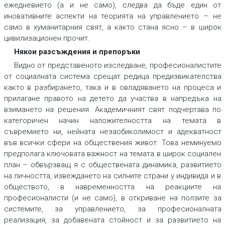
ежедневието (а и не само), следва да бъде един от
иновативните аспекти на теорията на управлението – не
само в хуманитарния свят, а както стана ясно – в широк
цивилизационен прочит.
Някои разсъждения и препоръки
Видно от представеното изследване, професионалистите
от социалната система срещат редица предизвикателства
както в разбирането, така и в овладяването на процеса и
прилагане правото на детето да участва в напредъка на
взимането на решения. Академичният свят подчертава по
категоричен начин наложителността на темата в
съвремието ни, нейната незаобиколимост и адекватност
във всички сфери на обществения живот. Това неминуемо
предполага ключовата важност на темата в широк социален
план – обвързващ я с обществената динамика, развитието
на личността, извеждането на силните страни у индивида и в
обществото, в навременността на реакциите на
професионалисти (и не само), в откриване на ползите за
системите, за управлението, за професионалната
реализация, за добавената стойност и за развитието на