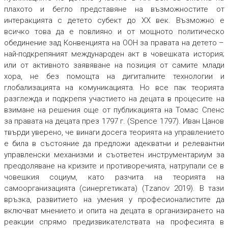
плахото и бегло представяне на възможностите от
интеракцията с детето субект до ХХ век. Възможно е
всичко това да е повлияно и от мощното политическо
обединение зад Конвенцията на ООН за правата на детето –
най-подкрепяният международен акт в човешката история;
или от активното заявяване на позиция от самите млади
хора, не без помощта на дигиталните технологии и
глобализацията на комуникацията. Но все пак теорията
разглежда и подкрепя участието на децата в процесите на
взимане на решения още от публикацията на Томас Спенс
за правата на децата през 1797 г. (Spence 1797). Иван Цанов
твърди уверено, че винаги досега теорията на управлението
е била в състояние да предложи адекватни и релевантни
управленски механизми и съответен инструментариум за
преодоляване на кризите и противоречията, натрупали се в
човешкия социум, като разчита на теорията на
самоорганизацията (синергетиката) (Tzanov 2019). В тази
връзка, развитието на умения у професионалистите да
включват мнението и опита на децата в организирането на
реакции спрямо предизвикателствата на професията в