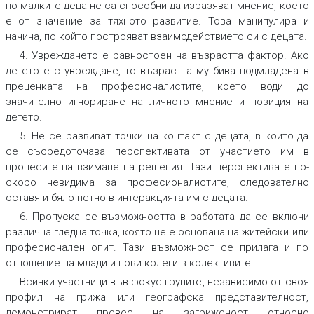
по-малките деца не са способни да изразяват мнение, което
е от значение за тяхното развитие. Това манипулира и
начина, по който построяват взаимодействието си с децата.
4. Увреждането е равностоен на възрастта фактор. Ако
детето е с увреждане, то възрастта му бива подмладена в
преценката на професионалистите, което води до
значително игнориране на личното мнение и позиция на
детето.
5. Не се развиват точки на контакт с децата, в които да
се съсредоточава перспективата от участието им в
процесите на взимане на решения. Тази перспектива е по-
скоро невидима за професионалистите, следователно
оставя и бяло петно в интеракцията им с децата.
6. Пропуска се възможността в работата да се включи
различна гледна точка, която не е основана на житейски или
професионален опит. Тази възможност се прилага и по
отношение на млади и нови колеги в колективите.
Всички участници във фокус-групите, независимо от своя
профил на грижа или географска представителност,
демонстрират превес на загриженост относно