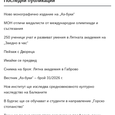
Последни публикации
Ново монографично издание на „Аз-буки“
МОН отличи медалисти от международни олимпиади и
състезания
250 ученици учат и развиват умения в Лятната академия на
„Заедно в час“
Пейзаж с Двореца
Имайки се предвид
Снимка на броя: Лятна академия в Габрово
Вестник „Аз-буки“ – брой 31/2026 г.
Нов институт ще изследва средновековното културно
наследство на Балканите
В Бургас ще се обучават и студенти в направление „Горско
стопанство“