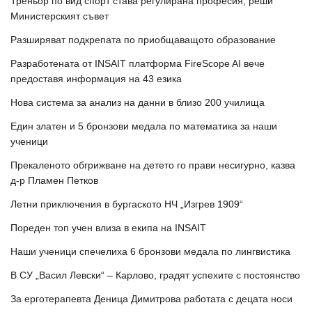
Треньор по вид спорт става регулирана професия, реши
Министерският съвет
Разширяват подкрепата по приобщаващото образование
Разработената от INSAIT платформа FireScope AI вече
предоставя информация на 43 езика
Нова система за анализ на данни в близо 200 училища
Един златен и 5 бронзови медала по математика за наши
ученици
Прекаленото обгрижване на детето го прави несигурно, казва
д-р Пламен Петков
Летни приключения в бургаското НЧ „Изгрев 1909“
Пореден топ учен влиза в екипа на INSAIT
Наши ученици спечелиха 6 бронзови медала по лингвистика
В СУ „Васил Левски“ – Карлово, градят успехите с постоянство
За ерготерапевта Деница Димитрова работата с децата носи