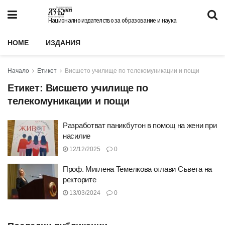
Национално издателство за образование и наука
HOME
ИЗДАНИЯ
Начало
Етикет
Висшето училище по телекомуникации и пощи
Етикет:
Висшето училище по
телекомуникации и пощи
Разработват паникбутон в помощ на жени при
насилие
12/12/2025
0
Проф. Миглена Темелкова оглави Съвета на
ректорите
13/03/2024
0