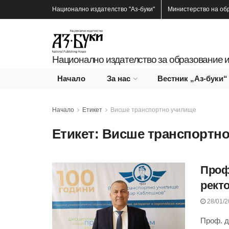
Национално издателство
"Аз-буки"
Министерство на об
Национално издателство за образование и
Начало
За нас
Вестник „Аз-буки“
Начало
Етикет
Висше транспортно училище
Етикет:
Висше транспортн
Проф
рект
28/01/2
Проф. д