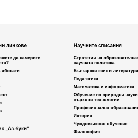
ни линкове
Научните списания
ожете да намерите
Стратегии на образователна
ята?
научната политика
а абонати
Български език и литератур
Педагогика
т
Математика и информатика
ент
Обучение по природни науки
върхови технологии
и
Професионално образовани
а
История
Чуждоезиково обучение
к „Аз-буки”
Философия