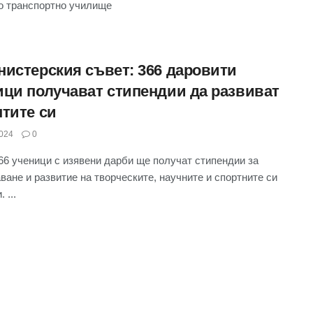
 транспортно училище
нистерския съвет: 366 даровити
ици получават стипендии да развиват
нтите си
024
0
6 ученици с изявени дарби ще получат стипендии за
ване и развитие на творческите, научните и спортните си
 ...