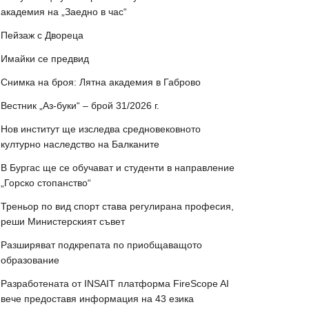
академия на „Заедно в час“
Пейзаж с Двореца
Имайки се предвид
Снимка на броя: Лятна академия в Габрово
Вестник „Аз-буки“ – брой 31/2026 г.
Нов институт ще изследва средновековното
културно наследство на Балканите
В Бургас ще се обучават и студенти в направление
„Горско стопанство“
Треньор по вид спорт става регулирана професия,
реши Министерският съвет
Разширяват подкрепата по приобщаващото
образование
Разработената от INSAIT платформа FireScope AI
вече предоставя информация на 43 езика