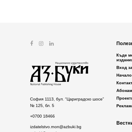
Полез
Къде м
издани
Вход з
Начало
Контак
Абонам
Проект
София 1113, бул. “Цариградско шосе”
№ 125, бл. 5
Реклам
+0700 18466
Вестни
izdatelstvo.mon@azbuki.bg