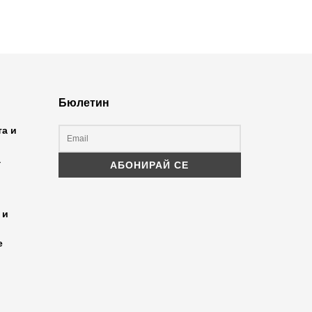
Бюлетин
та и
а
 и
е