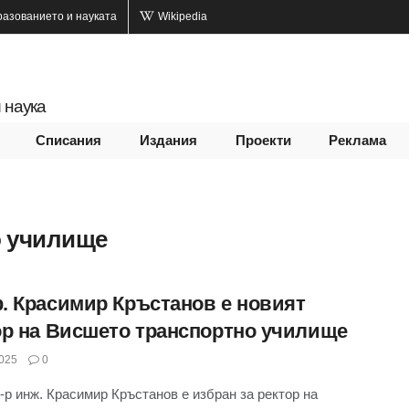
разованието и науката
Wikipedia
 наука
Списания
Издания
Проекти
Реклама
о училище
. Красимир Кръстанов е новият
ор на Висшето транспортно училище
025
0
-р инж. Красимир Кръстанов е избран за ректор на