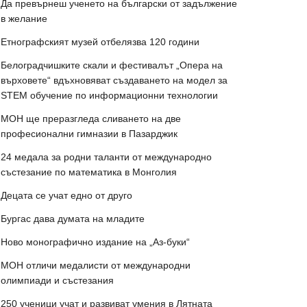
Да превърнеш ученето на български от задължение
в желание
Етнографският музей отбелязва 120 години
Белоградчишките скали и фестивалът „Опера на
върховете“ вдъхновяват създаването на модел за
STEM обучение по информационни технологии
МОН ще преразгледа сливането на две
професионални гимназии в Пазарджик
24 медала за родни таланти от международно
състезание по математика в Монголия
Децата се учат едно от друго
Бургас дава думата на младите
Ново монографично издание на „Аз-буки“
МОН отличи медалисти от международни
олимпиади и състезания
250 ученици учат и развиват умения в Лятната