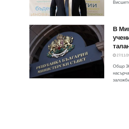
Висшето
В Ми
учен
тала
27/11/2
Общо 36
насърча
заложби.