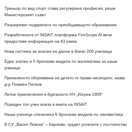
Треньор по вид спорт става регулирана професия, реши
Министерският съвет
Разширяват подкрепата по приобщаващото образование
Разработената от INSAIT платформа FireScope AI вече
предоставя информация на 43 езика
Нова система за анализ на данни в близо 200 училища
Един златен и 5 бронзови медала по математика за наши
ученици
Прекаленото обгрижване на детето го прави несигурно, казва
д-р Пламен Петков
Летни приключения в бургаското НЧ „Изгрев 1909“
Пореден топ учен влиза в екипа на INSAIT
Наши ученици спечелиха 6 бронзови медала по лингвистика
В СУ „Васил Левски“ – Карлово, градят успехите с постоянство