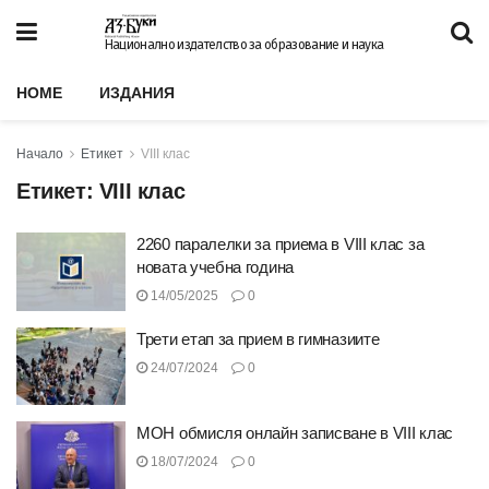
Национално издателство за образование и наука
HOME
ИЗДАНИЯ
Начало
Етикет
VIII клас
Етикет:
VIII клас
2260 паралелки за приема в VIII клас за
новата учебна година
14/05/2025
0
Трети етап за прием в гимназиите
24/07/2024
0
МОН обмисля онлайн записване в VIII клас
18/07/2024
0