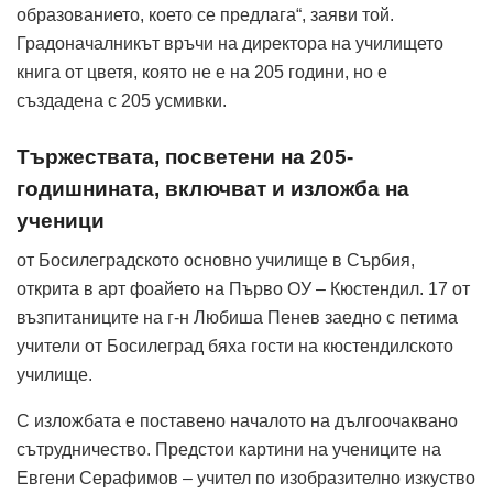
образованието, което се предлага“, заяви той.
Градоначалникът връчи на директора на училището
книга от цветя, която не е на 205 години, но е
създадена с 205 усмивки.
Тържествата, посветени на 205-
годишнината, включват и изложба на
ученици
от Босилеградското основно училище в Сърбия,
открита в арт фоайето на Първо ОУ – Кюстендил. 17 от
възпитаниците на г-н Любиша Пенев заедно с петима
учители от Босилеград бяха гости на кюстендилското
училище.
С изложбата е поставено началото на дългоочаквано
сътрудничество. Предстои картини на учениците на
Евгени Серафимов – учител по изобразително изкуство