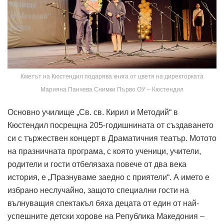
Кметът на Кюстендил подарява книга от цветя на директорката
Марияна Панчева Снимки Първо ОУ – Кюстендил
Основно училище „Св. св. Кирил и Методий“ в
Кюстендил посрещна 205-годишнината от създаването
си с тържествен концерт в Драматичния театър. Мотото
на празничната програма, с която ученици, учители,
родители и гости отбелязаха повече от два века
история, е „Празнуваме заедно с приятели“. А името е
избрано неслучайно, защото специални гости на
вълнуващия спектакъл бяха децата от един от най-
успешните детски хорове на Република Македония –