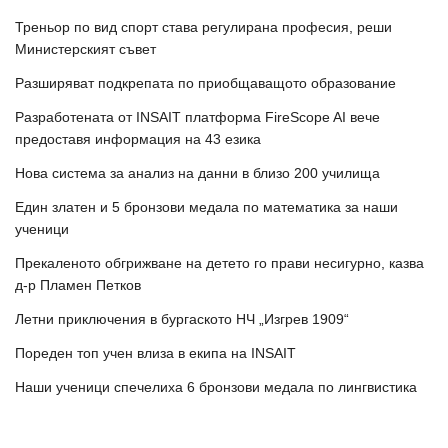
Треньор по вид спорт става регулирана професия, реши
Министерският съвет
Разширяват подкрепата по приобщаващото образование
Разработената от INSAIT платформа FireScope AI вече
предоставя информация на 43 езика
Нова система за анализ на данни в близо 200 училища
Един златен и 5 бронзови медала по математика за наши
ученици
Прекаленото обгрижване на детето го прави несигурно, казва
д-р Пламен Петков
Летни приключения в бургаското НЧ „Изгрев 1909“
Пореден топ учен влиза в екипа на INSAIT
Наши ученици спечелиха 6 бронзови медала по лингвистика