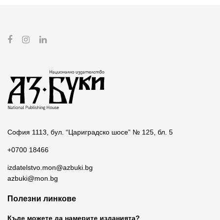
София 1113, бул. “Цариградско шосе” № 125, бл. 5
+0700 18466
izdatelstvo.mon@azbuki.bg
azbuki@mon.bg
Полезни линкове
Къде можете да намерите изданията?