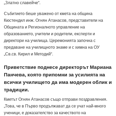
„Златно славейче“.
Събитието беше уважено от кмета на община
Кюстендил инж. Огнян Атанасов, представители на
Общината и Регионалното управление на
образованието, учители и родители, експерти и
директори на училища. Церемонията започна с
предаване на училищното знаме и с химна на ОУ
„Св.св. Кирил и Методий“.
Приветствие поднесе директорът Мариана
Панчева, която припомни за усилията на
всички училището да има модерен облик и
традиции.
Кметът Огнян Атанасов също отправи поздравления.
„Това, че в Първо продължават да се учат най-много
ученици, е доказателство за качеството на