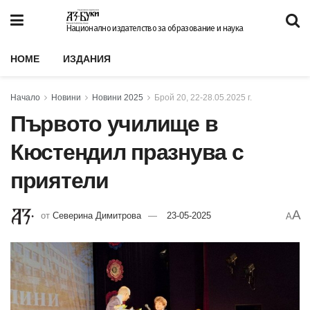
Национално издателство за образование и наука
HOME
ИЗДАНИЯ
Начало
Новини
Новини 2025
Брой 20, 22-28.05.2025 г.
Първото училище в
Кюстендил празнува с
приятели
A
от
Северина Димитрова
23-05-2025
A