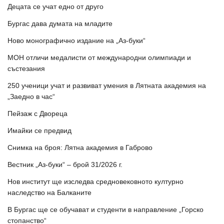
Децата се учат едно от друго
Бургас дава думата на младите
Ново монографично издание на „Аз-буки“
МОН отличи медалисти от международни олимпиади и
състезания
250 ученици учат и развиват умения в Лятната академия на
„Заедно в час“
Пейзаж с Двореца
Имайки се предвид
Снимка на броя: Лятна академия в Габрово
Вестник „Аз-буки“ – брой 31/2026 г.
Нов институт ще изследва средновековното културно
наследство на Балканите
В Бургас ще се обучават и студенти в направление „Горско
стопанство“