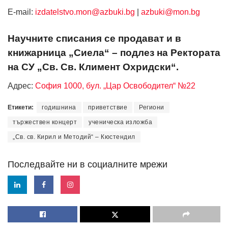
Е-mail:
izdatelstvo.mon@azbuki.bg
|
azbuki@mon.bg
Научните списания се продават и в
книжарница „Сиела“ – подлез на Ректората
на СУ „Св. Св. Климент Охридски“.
Адрес:
София 1000, бул. „Цар Освободител“ №22
Етикети:
годишнина
приветствие
Региони
тържествен концерт
ученическа изложба
„Св. св. Кирил и Методий“ – Кюстендил
Последвайте ни в социалните мрежи