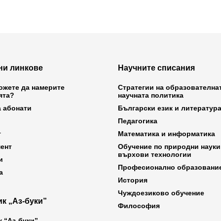
ни линкове
Научните списания
ожете да намерите
Стратегии на образователна
ята?
научната политика
а абонати
Български език и литератур
Педагогика
т
Математика и информатика
ент
Обучение по природни науки
върхови технологии
и
Професионално образовани
а
История
Чуждоезиково обучение
к „Аз-буки”
Философия
к “Аз-буки”