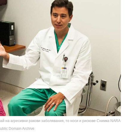
чай на агресивни ракови заболявания, то носи и рискове Снимка NARA
blic Domain Archive