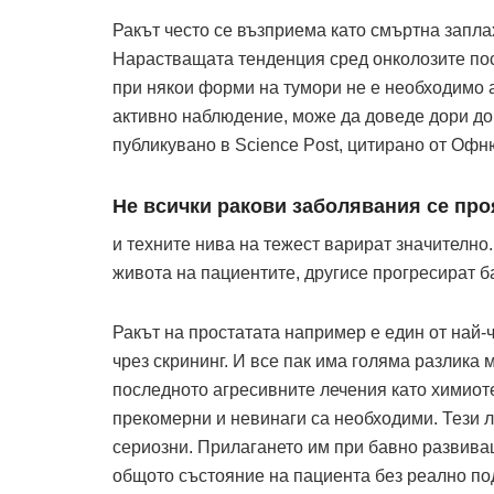
Ракът често се възприема като смъртна запла
Нарастващата тенденция сред онколозите пос
при някои форми на тумори не е необходимо 
активно наблюдение, може да доведе дори до 
публикувано в Science Post, цитирано от Офню
Не всички ракови заболявания се про
и техните нива на тежест варират значително
живота на пациентите, другисе прогресират б
Ракът на простатата например е един от най-
чрез скрининг. И все пак има голяма разлика 
последното агресивните лечения като химиот
прекомерни и невинаги са необходими. Тези л
сериозни. Прилагането им при бавно развива
общото състояние на пациента без реално п