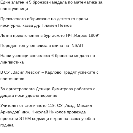
Един златен и 5 бронзови медала по математика за
наши ученици
Прекаленото обгрижване на детето го прави
несигурно, казва д-р Пламен Петков
Летни приключения в бургаското НЧ „Изгрев 1909“
Пореден топ учен влиза в екипа на INSAIT
Наши ученици спечелиха 6 бронзови медала по
лингвистика
В СУ „Васил Левски“ – Карлово, градят успехите с
постоянство
За ерготерапевта Деница Димитрова работата с
децата носи удовлетворение
Учителят от столичното 119. СУ „Акад. Михаил
Арнаудов“ инж. Николай Николов провежда
проектни STEM седмици в края на всяка учебна
година