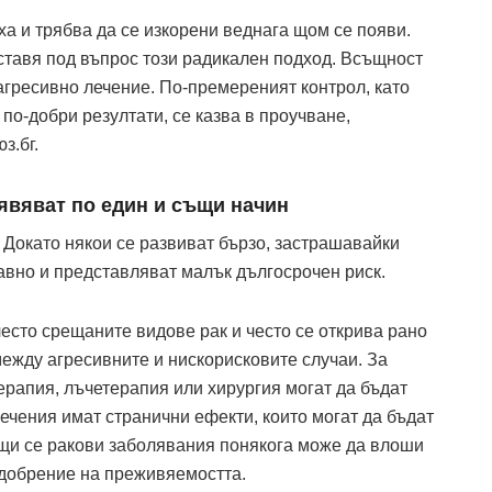
ха и трябва да се изкорени веднага щом се появи.
тавя под въпрос този радикален подход. Всъщност
агресивно лечение. По-премереният контрол, като
по-добри резултати, се казва в проучване,
з.бг.
явяват по един и същи начин
. Докато някои се развиват бързо, застрашавайки
авно и представляват малък дългосрочен риск.
често срещаните видове рак и често се открива рано
между агресивните и нискорисковите случаи. За
ерапия, лъчетерапия или хирургия могат да бъдат
ечения имат странични ефекти, които могат да бъдат
щи се ракови заболявания понякога може да влоши
одобрение на преживяемостта.