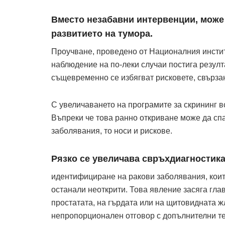
Вместо незабавни интервенции, може 
развитието на тумора.
Проучване, проведено от Националния инстит
наблюдение на по-леки случаи постига резулт
същевременно се избягват рисковете, свързан
С увеличаването на програмите за скрининг в
Въпреки че това ранно откриване може да спа
заболявания, то носи и рискове.
Рязко се увеличава свръхдиагностика
идентифициране на ракови заболявания, коит
останали неоткрити. Това явление засяга глав
простатата, на гърдата или на щитовидната ж
непропорционален отговор с допълнителни тес