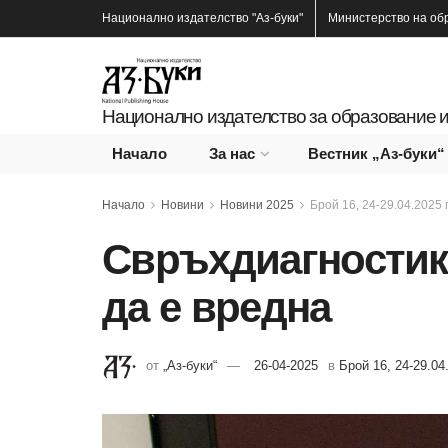
Национално издателство
"Аз-буки"
Министерство на об
Национално издателство за образование и
Начало
За нас
Вестник „Аз-буки“
Начало
Новини
Новини 2025
Брой 16, 24-29.04.2025 г
Свръхдиагностик
да е вредна
от
„Аз-буки“
26-04-2025
в
Брой 16, 24-29.04.