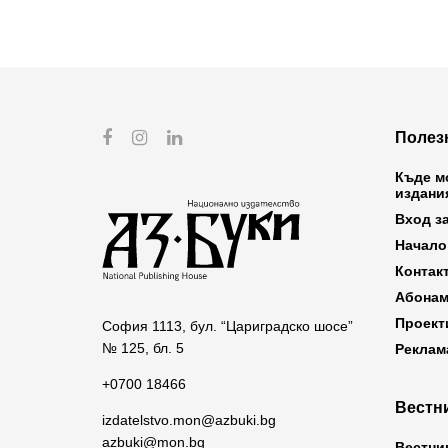
Полез
Къде м
издани
Вход з
Начало
Контак
Абонам
Проект
София 1113, бул. “Цариградско шосе”
№ 125, бл. 5
Реклам
+0700 18466
Вестни
izdatelstvo.mon@azbuki.bg
azbuki@mon.bg
Вестни