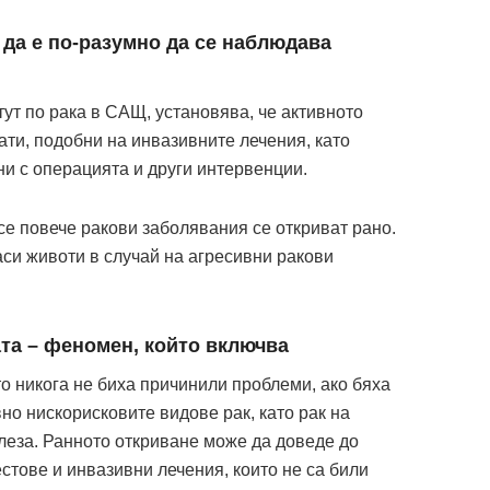
да е по-разумно да се наблюдава
ут по рака в САЩ, установява, че активното
ати, подобни на инвазивните лечения, като
и с операцията и други интервенции.
се повече ракови заболявания се откриват рано.
си животи в случай на агресивни ракови
та – феномен, който включва
о никога не биха причинили проблеми, ако бяха
но нискорисковите видове рак, като рак на
леза. Ранното откриване може да доведе до
тове и инвазивни лечения, които не са били