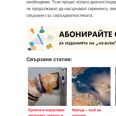
необходими. Този процес излага диагностици
че продължават да насърчават скрининга, лек
свързани със свръхдиагностиката.
Свързани статии:
Кучета и изкуствен
Кипър – хъб за
интелект заедно в
научни