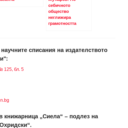
себичното
общество
неглижира
грамотността
и научните списания на издателството
и":
 125, бл. 5
n.bg
в книжарница „Сиела“ – подлез на
 Охридски“.