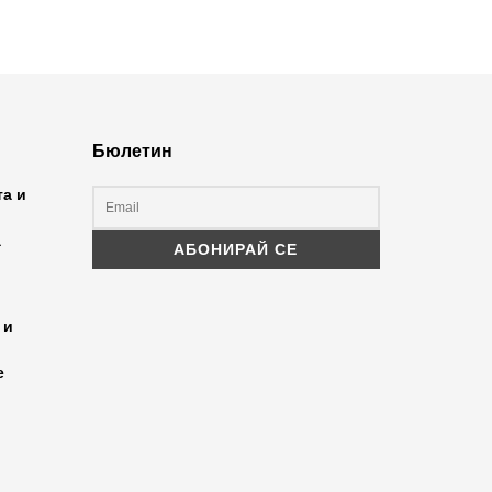
Бюлетин
та и
а
 и
е