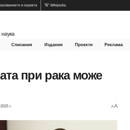
разованието и науката
Wikipedia
 наука
Списания
Издания
Проекти
Реклама
.
ата при рака може
A
2025 г.
A