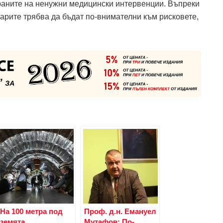
раните на ненужни медицински интервенции. Въпреки
арите трябва да бъдат по-внимателни към рисковете,
На 100 метра под
Проф. д.н. Емануел
земята
Мутафов: По-