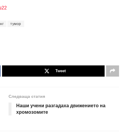
№22
нг
тумор
Tweet
Следваща статия
Наши учени разгадаха движението на
хромозомите