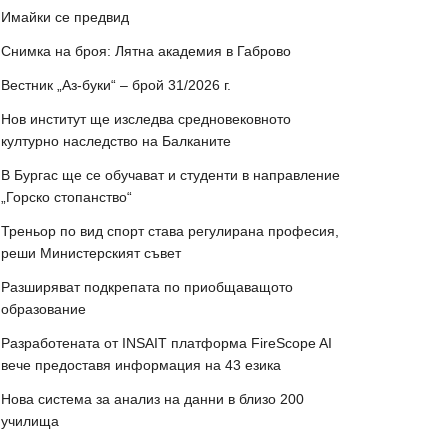
Имайки се предвид
Снимка на броя: Лятна академия в Габрово
Вестник „Аз-буки“ – брой 31/2026 г.
Нов институт ще изследва средновековното
културно наследство на Балканите
В Бургас ще се обучават и студенти в направление
„Горско стопанство“
Треньор по вид спорт става регулирана професия,
реши Министерският съвет
Разширяват подкрепата по приобщаващото
образование
Разработената от INSAIT платформа FireScope AI
вече предоставя информация на 43 езика
Нова система за анализ на данни в близо 200
училища