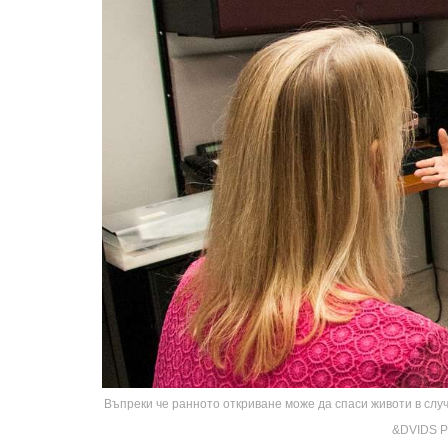
Въпреки че ранното откриване може да спаси животи в слу
&DVIDS Pu