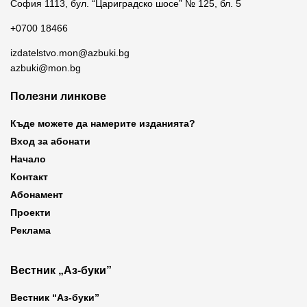
София 1113, бул. “Цариградско шосе” № 125, бл. 5
+0700 18466
izdatelstvo.mon@azbuki.bg
azbuki@mon.bg
Полезни линкове
Къде можете да намерите изданията?
Вход за абонати
Начало
Контакт
Абонамент
Проекти
Реклама
Вестник „Аз-буки”
Вестник “Аз-буки”