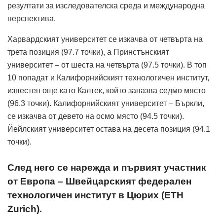
резултати за изследователска среда и международна
перспектива.
Харвардският университет се изкачва от четвърта на
трета позиция (97.7 точки), а Принстънският
университет – от шеста на четвърта (97.5 точки). В топ
10 попадат и Калифорнийският технологичен институт,
известен още като Калтек, който запазва седмо място
(96.3 точки). Калифорнийският университет – Бъркли,
се изкачва от девето на осмо място (94.5 точки).
Йейлският университет остава на десета позиция (94.1
точки).
След него се нарежда и първият участник
от Европа – Швейцарският федерален
технологичен институт в Цюрих (ETH
Zurich).