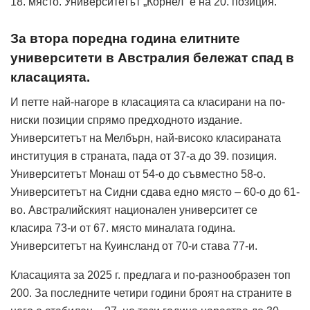
18. място. Университетът „Корнел“ е на 20. позиция.
За втора поредна година елитните
университети в Австралия бележат спад в
класацията.
И петте най-нагоре в класацията са класирани на по-
ниски позиции спрямо предходното издание.
Университетът на Мелбърн, най-високо класираната
институция в страната, пада от 37-а до 39. позиция.
Университетът Монаш от 54-о до съвместно 58-о.
Университетът на Сидни сдава едно място – 60-о до 61-
во. Австралийският национален университет се
класира 73-и от 67. място миналата година.
Университетът на Куинсланд от 70-и става 77-и.
Класацията за 2025 г. предлага и по-разнообразен топ
200. За последните четири години броят на страните в