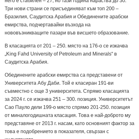
него е стабилен – 27, но тази година нараства до 30.
Три нови страни се присъединяват към топ 200 –
Бразилия, Саудитска Арабия и Обединените арабски
емирства, подчертавайки възхода на
нововъзникващите пазари във висшето образование.
В класацията от 201 – 250. място на 176-о се изкачва
„King Fahd University of Petroleum and Minerals“ в
Саудитска Арабия.
Обединените арабски емирства са представени от
Университета Абу Даби. Той е класиран 191-ви
съвместно с още 3 университета. Спрямо класацията
за 2024 г. се изкачва 251 – 300. позиция. Университетът
Сао Пауло дели 199-о място спрямо 201-250. позиция
от миналогодишната класация. Това е най-доброто му
представяне от 2013 г. насам, като основният фактор за
това е подобрението в показателя, свързан с