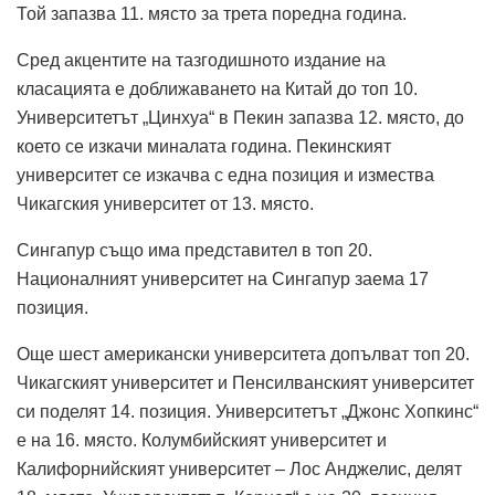
Той запазва 11. място за трета поредна година.
Сред акцентите на тазгодишното издание на
класацията е доближаването на Китай до топ 10.
Университетът „Цинхуа“ в Пекин запазва 12. място, до
което се изкачи миналата година. Пекинският
университет се изкачва с една позиция и измества
Чикагския университет от 13. място.
Сингапур също има представител в топ 20.
Националният университет на Сингапур заема 17
позиция.
Още шест американски университета допълват топ 20.
Чикагският университет и Пенсилванският университет
си поделят 14. позиция. Университетът „Джонс Хопкинс“
е на 16. място. Колумбийският университет и
Калифорнийският университет – Лос Анджелис, делят