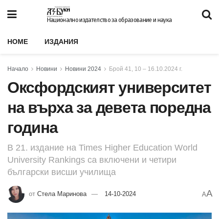
Национално издателство за образование и наука
HOME
ИЗДАНИЯ
Начало
Новини
Новини 2024
Брой 41, 10 – 16.10.2024 г.
Оксфордският университет
на върха за девета поредна
година
В 21. издание на Times Higher Education World
University Rankings са включени и четири
български висши училища
A
от
Стела Маринова
14-10-2024
A