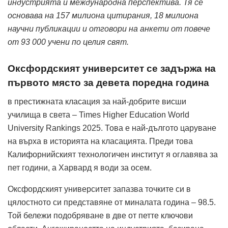
индустрията и международна перспектива. Тя се
основава на 157 милиона цитирания, 18 милиона
научни публикации и отговори на анкети от повече
от 93 000 учени по целия свят.
Оксфордският университет се задържа на
първото място за девета поредна година
в престижната класация за най-добрите висши
училища в света – Times Higher Education World
University Rankings 2025. Това е най-дългото царуване
на върха в историята на класацията. Преди това
Калифорнийският технологичен институт я оглавява за
пет години, а Харвард я води за осем.
Оксфордският университет запазва точките си в
цялостното си представяне от миналата година – 98.5.
Той бележи подобряване в две от петте ключови