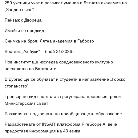
250 ученици учат и развиват умения в Лятната академия на
„Заедно в час“
Пейзаж с Двореца
Имайки се предвид
Снимка на броя: Лятна академия в Габрово
Вестник „Аз-буки“ – брой 31/2026 г.
Нов институт ще изследва средновековното културно
наследство на Балканите
В Бургас ще се обучават и студенти в направление „Горско
стопанство“
Треньор по вид спорт става регулирана професия, реши
Министерският съвет
Разширяват подкрепата по приобщаващото образование
Разработената от INSAIT платформа FireScope AI вече
предоставя информация на 43 езика