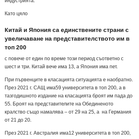
индустрията.
Като цяло
Китай и Япония са единствените страни с
увеличаване на представителството им в
топ 200
с повече от един по време този период съответно с
шест и три. Китай вече има 13, а Япония има пет.
При първенците в класацията ситуацията е наобратно.
През 2021 г. САЩ има59 университета в топ 200, а в
тазгодишното издание на класацията броят им пада до
55. Броят на представителите на Обединеното
кралство също намалява – от 29 на 25, а на Германия
от 21 до 20.
През 2021 г. Австралия има12 университета в топ 200,