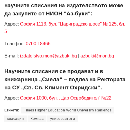
научните списания на издателството може
да закупите от НИОН "Аз-буки":
Адрес:
София 1113, бул. “Цариградско шосе” № 125, бл.
5
Телефон:
0700 18466
Е-mail:
izdatelstvo.mon@azbuki.bg
|
azbuki@mon.bg
Научните списания се продават и в
книжарница „Сиела“ – подлез на Ректората
на СУ „Св. Св. Климент Охридски“.
Адрес:
София 1000, бул. „Цар Освободител“ №22
Етикети:
Times Higher Education World University Rankings
класация
Компас
университети