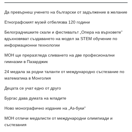
Да превърнеш ученето на български от задължение в желание
Етнографският музей отбелязва 120 години
Белоградчишките скали и фестивалът „Опера на върховете“
вдъхновяват създаването на модел за STEM обучение по
информационни технологии
МОН ще преразгледа сливането на две професионални
гимназии в Пазарджик
24 медала за родни таланти от международно състезание по
математика в Монголия
Децата се учат едно от друго
Бургас дава думата на младите
Ново монографично издание на „Аз-буки“
МОН отличи медалисти от международни олимпиади и
състезания