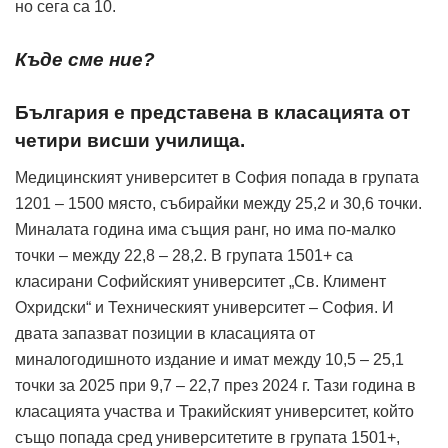
но сега са 10.
Къде сме ние?
България е представена в класацията от
четири висши училища.
Медицинският университет в София попада в групата
1201 – 1500 място, събирайки между 25,2 и 30,6 точки.
Миналата година има същия ранг, но има по-малко
точки – между 22,8 – 28,2. В групата 1501+ са
класирани Софийският университет „Св. Климент
Охридски“ и Техническият университет – София. И
двата запазват позиции в класацията от
миналогодишното издание и имат между 10,5 – 25,1
точки за 2025 при 9,7 – 22,7 през 2024 г. Тази година в
класацията участва и Тракийският университет, който
също попада сред университетите в групата 1501+,