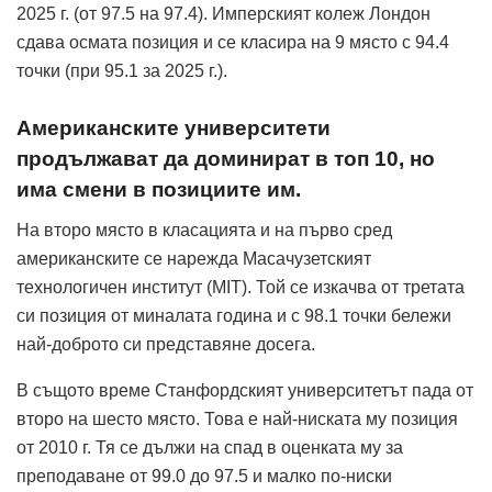
2025 г. (от 97.5 на 97.4). Имперският колеж Лондон
сдава осмата позиция и се класира на 9 място с 94.4
точки (при 95.1 за 2025 г.).
Американските университети
продължават да доминират в топ 10, но
има смени в позициите им.
На второ място в класацията и на първо сред
американските се нарежда Масачузетският
технологичен институт (MIT). Той се изкачва от третата
си позиция от миналата година и с 98.1 точки бележи
най-доброто си представяне досега.
В същото време Станфордският университетът пада от
второ на шесто място. Това е най-ниската му позиция
от 2010 г. Тя се дължи на спад в оценката му за
преподаване от 99.0 до 97.5 и малко по-ниски