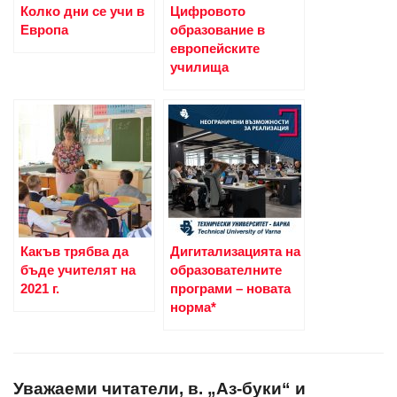
Колко дни се учи в
Цифровото
Европа
образование в
европейските
училища
Какъв трябва да
Дигитализацията на
бъде учителят на
образователните
2021 г.
програми – новата
норма*
Уважаеми читатели, в. „Аз-буки“ и