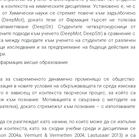
т в контекста на химическите дисциплини. Установено е, че с
те от Химически науки се стремят повече към задълбочено
 (DeepMot), докато тези от Фармация търсят не толкова
паметяване (DeepStr). Студентите четвъртокурсници от
ените подходи към ученето (DeepMot, DeepStr) в сравнение с
ка между подходите към ученето на студентите от различен
ащи изследвания и за предприемане на бъдещи действия за
ри.
и фармация; висше образование
лна за съвременното динамично променящо се общество.
зация в новите условия на обкръжаващата ги среда изисква
о е зависещ от контекста творчески процес, за който са
ж към познание. Мотивацията е свързана с методите на
ователна), докато стремежът към познание – с използваните
да се разглеждат като начини, по които може да се изпълни
и контекста, като за сходни учебни среди и дисциплини се
on 2004a; Vermunt & Vermetten 2004; Lastusaari 2013) и са