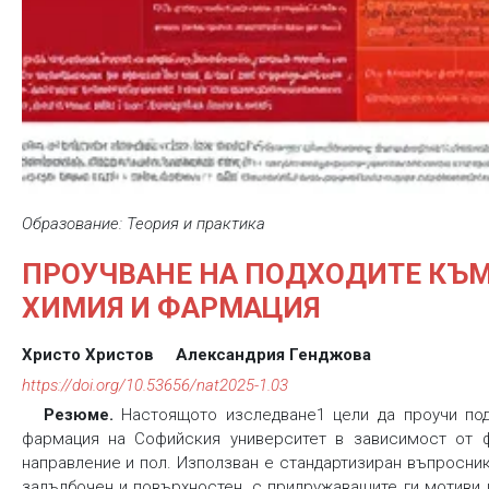
Образование: Теория и практика
ПРОУЧВАНЕ НА ПОДХОДИТЕ КЪМ
ХИМИЯ И ФАРМАЦИЯ
Христо Христов
Александрия Генджова
https://doi.org/10.53656/nat2025-1.03
Резюме.
Настоящото изследване1 цели да проучи под
фармация на Софийския университет в зависимост от ф
направление и пол. Използван е стандартизиран въпросник
задълбочен и повърхностен, с придружаващите ги мотиви и