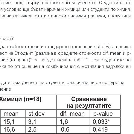
ение, пол) върху подходите към ученето. Студентите от
я
условно ще бъдат наричани химици или студенти по химия,
вени са някои статистически значими разлики, послужили
зраст)“
дна стойност
mean
и стандартно отклонение
st.dev)
за всяка
тест на Стюдънт (разлика в средните стойности
dif. mean
и р-
ние (възраст)“ са представени в табл. 1. При студентите по
злика по отношение на комбинирания с мотивация задълбочен
дите към ученето на студенти, различаващи се по курс на
чение
Химици (n=18)
Сравняване
на резултатите
st.dev
dif. mean
p-value
mean
15,1
3,1
1,6
0,033*
16,6
2,5
0,6
0,419