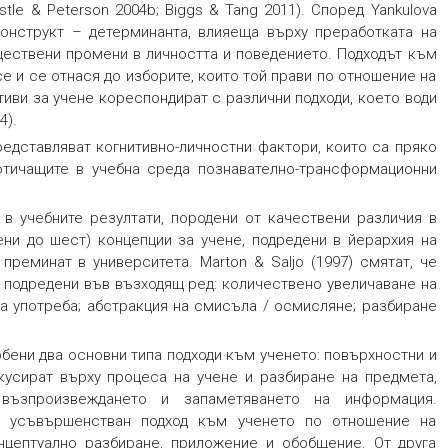
tle & Peterson 2004b; Biggs & Tang 2011). Според Yankulova
конструкт – детерминанта, влияеща върху преработката на
ществени промени в личността и поведението. Подходът към
се и се отнася до изборите, които той прави по отношение на
тиви за учене кореспондират с различни подходи, което води
4).
едставляват когнитивно-личностни фактори, които са пряко
отичащите в учебна среда познавателно-трансформационни
и в учебните резултати, породени от качествени различия в
ени до шест) концепции за учене, подредени в йерархия на
преминат в университета. Marton & Sаljо (1997) смятат, че
, подредени във възходящ ред: количествено увеличаване на
ща употреба; абстракция на смисъла / осмисляне; разбиране
обени два основни типа подходи към ученето:
повърхностни и
усират върху процеса на учене и разбиране на предмета,
възпроизвеждането и запаметяването на информация.
 и усъвършенстван подход към ученето по отношение на
цептуално разбиране, приложение и обобщение. От друга