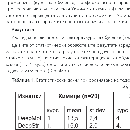
променливи (курс на обучение, професионално направл
професионалните направления
Химически науки
и
Фармаци
съответно фармацевти или студенти по фармация. Устано
като основа за направените предположения и заключения.
Резултати
Изследване влиянието на фактора „курс на обучение (въ
Данните от статистически обработените резултати (сре
извадка и сравняването на резултатите чрез двустранен t-
стойност
p-value
) по отношение на фактора „курс на обуче
химия (1. и 4. курс) се отчита статистически значима ра
подход към ученето (DeepMot).
Таблица 1.
Статистически данни при сравняване на подхо
обу
Извадки
Химици (n=20)
курс
st.dev
курс
mean
DeepMot
1.
13,5
2,4
4.
DeepStr
1.
16,0
2,0
4.