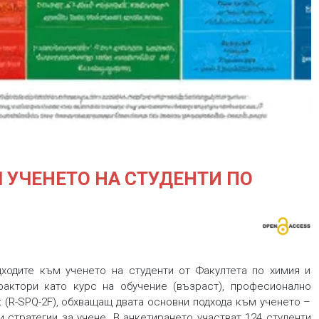
Генерирано с ComfUI, 2026.
 УЧЕНЕТО НА СТУДЕНТИ ПО
ходите към ученето на студенти от Факултета по химия и
актори като курс на обучение (възраст), професионално
 (R-SPQ-2F), обхващащ двата основни подхода към ученето –
 стратегии за учене. В анкетирането участват 124 студенти