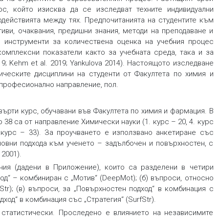
с, който изисква да се изследват техните индивидуални
одействията между тях. Предпочитанията на студентите към
иви, очаквания, предишни знания, методи на преподаване и
м инструменти за количествена оценка на учебния процес
комплексни показатели както за учебната среда, така и за
019; Kehm et al. 2019; Yankulova 2014). Настоящото изследване
ическите дисциплини на студенти от Факултета по химия и
 професионално направление, пол.
ърти курс, обучавани във Факултета по химия и фармация. В
то 38 са от направление
Химически науки
(1. курс – 20, 4. курс
. курс – 33). За проучването е използвано анкетиране със
новни подхода към ученето – задълбочен и повърхностен, с
 2001).
ения (дадени в
Приложение
), които са разделени в четири
од“ – комбиниран с „Мотив“ (DeepMot); (б) въпроси, относно
tr); (в) въпроси, за „Повърхностен подход“ в комбинация с
ход“ в комбинация със „Стратегия“ (SurfStr).
 статистически. Проследено е влиянието на независимите