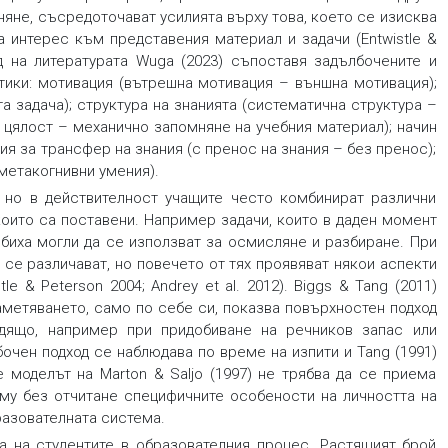
няне, съсредоточават усилията върху това, което се изисква
а интерес към представения материал и задачи (Entwistle &
лед на литературата Wuga (2023) съпоставя задълбочените и
тики: мотивация (вътрешна мотивация – външна мотивация);
а задача); структура на знанията (систематична структура –
в цялост – механично запомняне на учебния материал); начин
я за трансфер на знания (с пренос на знания – без пренос);
метакогнивни умения).
, но в действителност учащите често комбинират различни
които са поставени. Например задачи, които в даден момент
п биха могли да се използват за осмисляне и разбиране. При
 се различават, но повечето от тях проявяват някои аспекти
le & Peterson 2004; Andrey et al. 2012). Biggs & Tang (2011)
аметяването, само по себе си, показва повърхностен подход
одящо, например при придобиване на речников запас или
очен подход се наблюдава по време на изпити и Tang (1991)
че моделът на Marton & Sаljо (1997) не трябва да се приема
 му без отчитане специфичните особености на личността на
бразователната система.
а на студентите в образователния процес. Растящият брой