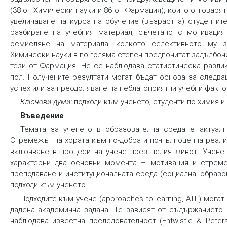
(38 от Химически науки и 86 от Фармация), които отговаря
увеличаване на курса на обучение (възрастта) студенти
разбиране на учебния материал, съчетано с мотивация
осмисляне на материала, колкото селективното му за
Химически науки в по-голяма степен предпочитат задълбоч
тези от Фармация. Не се наблюдава статистическа разли
пол. Получените резултати могат бъдат основа за следв
успех или за преодоляване на неблагоприятни учебни факто
Ключови думи:
подходи към ученето; студенти по химия 
Въведение
Темата за ученето в образователна среда е актуа
Стремежът на хората към по-добра и по-пълноценна реали
включване в процеси на учене през целия живот. Ученет
характерни два основни момента – мотивация и стреме
преподаване и институционалната среда (социална, образ
подходи към ученето.
Подходите към учене (approaches to learning, ATL)
могат 
дадена академична задача. Те зависят от съдържанието 
наблюдава известна последователност (Entwistle & Peters