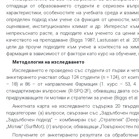
отпадащи от образованието студенти е сериозен въпро
характеристики, особеностите на учебната среда и взаим
определен подход към учене са функция от ценности, мот
оценяване, институционален климат и др. Интересът къ
непрекъснато расте, а подходите към ученето са ценни 
качеството на преподаване (Biggs 1987; Lastusaari et al. 2
цели да проучи подходите към учене в контекста на хим
фармация в зависимост от фактори като курс на обучение,
Методология на изследването
Изследването е проведено със студенти от първи и четв
анкетирането участват общо 124 студенти (n = 124), от кои
– 18) и 86 – от направление
Фармация
(1. курс – 53, 4
стандартизиран въпросник (R-SPQ-2F), обхващащ двата ос
придружаващите ги мотиви и стратегии за учене (Biggs et al.
Анкетната карта на изследването съдържа 20 твърд
подкатегории: (а) въпроси, свързани със „Задълбочен подх
„Задълбочен подход“ – комбиниран със „Стратегия“ (DeepS
„Мотив“ (SurfMot); (г) въпроси, обхващащи „Повърхностен под
Получените от анкетирането резултати са обработени