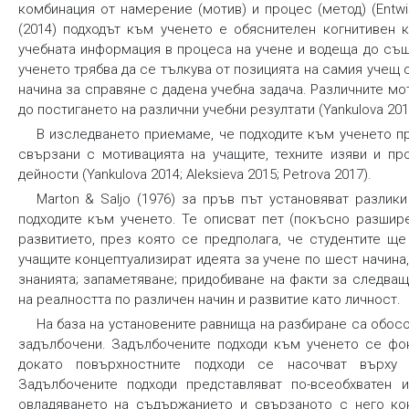
комбинация от намерение (мотив) и процес (метод) (Entwis
(2014) п
одходът към ученето
е обяснителен когнитивен 
учебната информация в процеса на учене и водеща до съ
ученето трябва да се тълкува от позицията на самия учещ 
начина за справяне с дадена учебна задача. Различните мо
до постигането на различни учебни резултати (Yankulova 201
В изследването приемаме, че
подходите към ученето
пр
свързани с мотивацията на учащите, техните изяви и пр
дейности (Yankulova 2014; Aleksieva 2015; Petrova 2017).
Marton & Sаljо (1976) за пръв път установяват разлик
подходите към ученето. Те описват пет (покъсно разшир
развитието, през която се предполага, че студентите ще 
учащите концептуализират идеята за учене по шест начина
знанията; запаметяване; придобиване на факти за следва
на реалността по различен начин и развитие като личност.
На база на установените равнища на разбиране са обос
задълбочени.
Задълбочените подходи към ученето се фок
докато повърхностните подходи се насочват върху 
Задълбочените подходи представляват по-всеобхватен
овладяването на съдържанието и свързаното с него кон