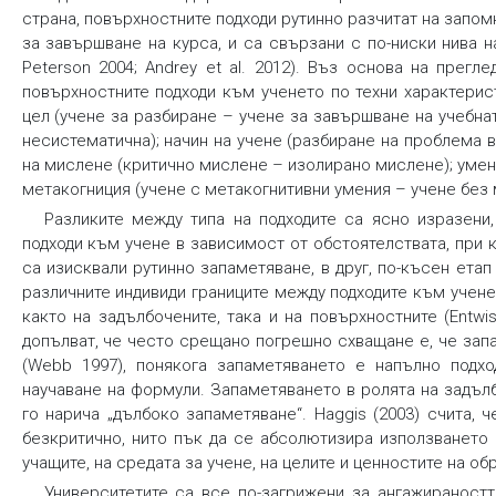
страна, повърхностните подходи рутинно разчитат на запом
за завършване на курса, и са свързани с по-ниски нива н
Peterson 2004; Andrey et al. 2012). Въз основа на прег
повърхностните подходи към ученето по техни характерис
цел (учене за разбиране – учене за завършване на учебнат
несистематична); начин на учене (разбиране на проблема 
на мислене (критично мислене – изолирано мислене); умени
метакогниция (учене с метакогнитивни умения – учене без 
Разликите между типа на подходите са ясно изразени
подходи към учене в зависимост от обстоятелствата, при 
са изисквали рутинно запаметяване, в друг, по-късен ета
различните индивиди границите между подходите към учене
както на задълбочените, така и на повърхностните (Entwist
допълват, че често срещано погрешно схващане е, че зап
(Webb 1997), понякога запаметяването е напълно подх
научаване на формули. Запаметяването в ролята на задълб
го нарича „дълбоко запаметяване“. Haggis (2003) счита, 
безкритично, нито пък да се абсолютизира използването
учащите, на средата за учене, на целите и ценностите на о
Университетите са все по-загрижени за ангажираностт