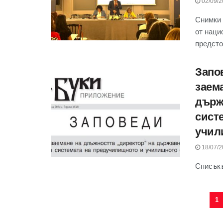
02/09/2
Снимки 
от наци
предсто
Запо
заем
държ
сист
учил
18/07/2
Списъкъ
1