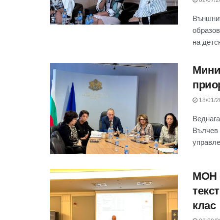
Външнит
образов
на детск
Мини
прио
18/01/2
Веднага
Вълчев 
управле
МОН 
текст
клас