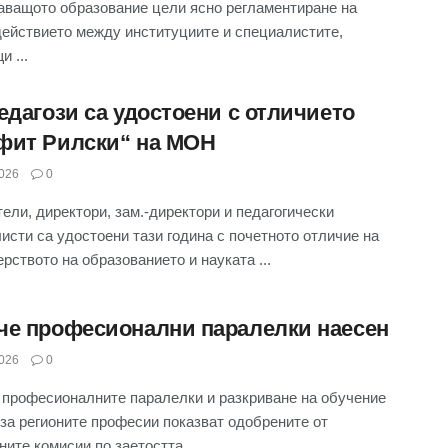
ващото образование цели ясно регламентиране на
ействието между институциите и специалистите,
 ...
едагози са удостоени с отличието
фит Рилски“ на МОН
026
0
тели, директори, зам.-директори и педагогически
исти са удостоени тази година с почетното отличие на
рството на образованието и науката ...
че професионални паралелки наесен
026
0
 професионалните паралелки и разкриване на обучение
 за регионите професии показват одобрените от
ните комисии по заетостта ...