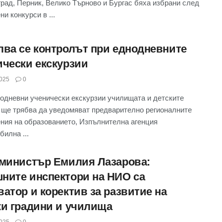
рад, Перник, Велико Търново и Бургас бяха избрани след
и конкурси в ...
лва се контролът при еднодневните
ически екскурзии
025
0
одневни ученически екскурзии училищата и детските
 ще трябва да уведомяват предварително регионалните
ния на образованието, Изпълнителна агенция
билна ...
-министър Емилия Лазарова:
ните инспектори на НИО са
ватор и коректив за развитие на
ки градини и училища
025
0