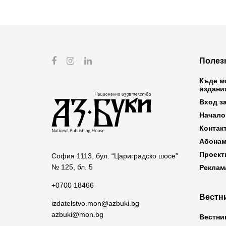
Полез
Къде м
издани
Вход з
Начало
Контак
Абонам
Проект
София 1113, бул. “Цариградско шосе”
№ 125, бл. 5
Реклам
+0700 18466
Вестни
izdatelstvo.mon@azbuki.bg
azbuki@mon.bg
Вестни