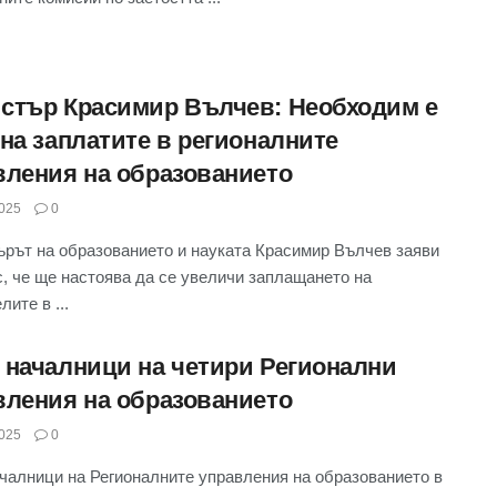
стър Красимир Вълчев: Необходим е
 на заплатите в регионалните
вления на образованието
025
0
рът на образованието и науката Красимир Вълчев заяви
с, че ще настоява да се увеличи заплащането на
ите в ...
 началници на четири Регионални
вления на образованието
025
0
чалници на Регионалните управления на образованието в