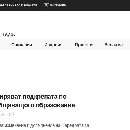
разованието и науката
Wikipedia
 наука
Списания
Издания
Проекти
Реклама
иряват подкрепата по
бщаващото образование
026
0
за изменение и допълнение на Наредбата за