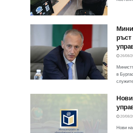
Мини
ръст
упра
26/08/2
Министъ
в Бурга
служител
Нови
упра
20/08/2
Нови на