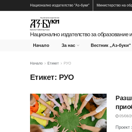
Национално издателство
"Аз-буки"
Министерство на об
Национално издателство за образование и
Начало
За нас
Вестник „Аз-буки“
Начало
Етикет
РУО
Етикет:
РУО
Разш
прио
05/08/2
Проект 