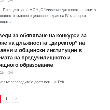
024
0
– Пресцентър на МОН „Обмисляме диктовката в изпита
оналното външно оценяване в края на IV клас през
ящата ...
веди за обявяване на конкурси за
ане на длъжността „директор“ на
авни и общински институции в
емата на предучилищното и
ищното образование
024
0
т със заповедите е достъпен –-> ТУК
2