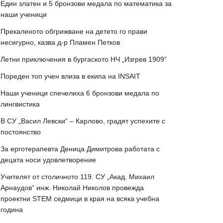
Един златен и 5 бронзови медала по математика за
наши ученици
Прекаленото обгрижване на детето го прави
несигурно, казва д-р Пламен Петков
Летни приключения в бургаското НЧ „Изгрев 1909“
Пореден топ учен влиза в екипа на INSAIT
Наши ученици спечелиха 6 бронзови медала по
лингвистика
В СУ „Васил Левски“ – Карлово, градят успехите с
постоянство
За ерготерапевта Деница Димитрова работата с
децата носи удовлетворение
Учителят от столичното 119. СУ „Акад. Михаил
Арнаудов“ инж. Николай Николов провежда
проектни STEM седмици в края на всяка учебна
година