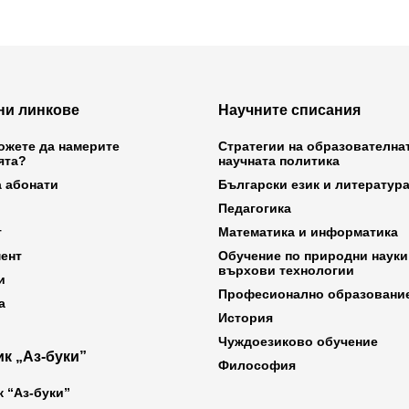
ни линкове
Научните списания
ожете да намерите
Стратегии на образователна
ята?
научната политика
а абонати
Български език и литератур
Педагогика
т
Математика и информатика
ент
Обучение по природни науки
върхови технологии
и
Професионално образовани
а
История
Чуждоезиково обучение
к „Аз-буки”
Философия
к “Аз-буки”