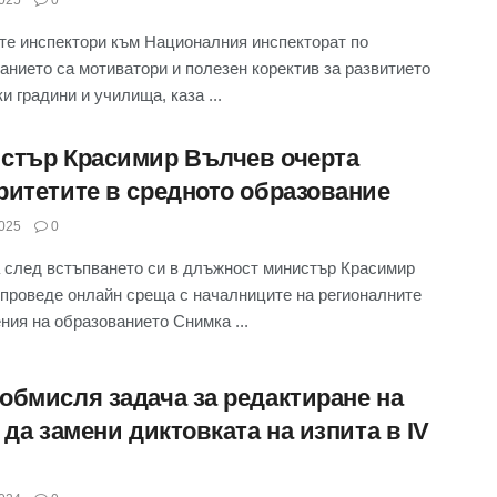
е инспектори към Националния инспекторат по
анието са мотиватори и полезен коректив за развитието
и градини и училища, каза ...
стър Красимир Вълчев очерта
ритетите в средното образование
025
0
 след встъпването си в длъжност министър Красимир
проведе онлайн среща с началниците на регионалните
ния на образованието Снимка ...
обмисля задача за редактиране на
 да замени диктовката на изпита в IV