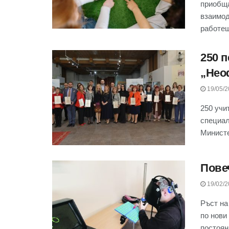
приобща
взаимод
работещи
250 п
„Нео
19/05/2
250 учи
специал
Министе
Пове
19/02/2
Ръст на
по нови
постоян