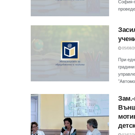
София-г
проведен
Заси
учен
05/08/2
При едн
градини
управле
"Автомо
Зам.
Външ
моти
детс
02/07/2