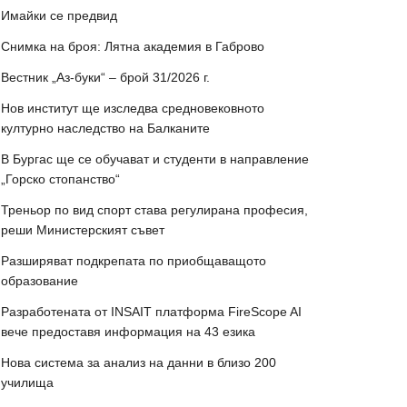
Имайки се предвид
Снимка на броя: Лятна академия в Габрово
Вестник „Аз-буки“ – брой 31/2026 г.
Нов институт ще изследва средновековното
културно наследство на Балканите
В Бургас ще се обучават и студенти в направление
„Горско стопанство“
Треньор по вид спорт става регулирана професия,
реши Министерският съвет
Разширяват подкрепата по приобщаващото
образование
Разработената от INSAIT платформа FireScope AI
вече предоставя информация на 43 езика
Нова система за анализ на данни в близо 200
училища