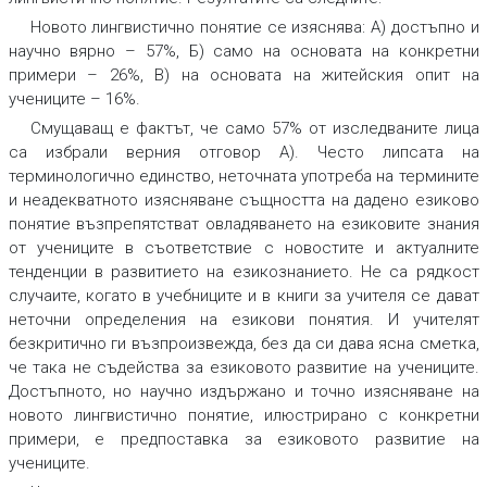
Новото лингвистично понятие се изяснява: А) достъпно и
научно вярно
– 57%, Б) само на основата на конкретни
примери
– 26%, В) на основата на житейския опит на
учениците
– 16%.
Смущаващ е фактът, че само 57% от изследваните лица
са избрали верния отговор А). Често
липсата на
терминологично единство, неточната употреба на термините
и неадекватното изясняване същността на дадено езиково
понятие
възпрепятстват овладяването на езиковите знания
от учениците в съответствие с новостите и актуалните
тенденции в развитието на езикознанието. Не са рядкост
случаите, когато в учебниците и в книги за учителя се дават
неточни определения на езикови понятия
.
И учителят
безкритично ги възпроизвежда, без да си дава ясна сметка,
че така не съдейства за езиковото развитие на учениците.
Достъпното, но научно издържано и точно изясняване на
новото лингвистично понятие, илюстрирано с конкретни
примери, е предпоставка за езиковото развитие на
учениците.