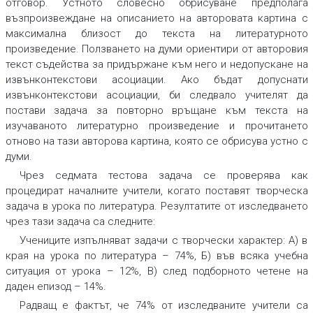
отговор.
Устното словесно обрисуване
предполага
възпроизвеждане на описанието на авторовата картина с
максимална близост до текста
на литературното
произведение. Ползването на думи ориентири от авторовия
текст съдейства за придържане към него и недопускане на
извънконтекстови асоциации. Ако бъдат допуснати
извънконтекстови асоциации, би следвало учителят да
постави задача за повторно връщане към текста на
изучаваното литературно произведение и прочитането
отново на тази авторова картина, която се обрисува устно с
думи.
Чрез
седмата тестова задача
се проверява как
процедират началните учители, когато поставят творческа
задача в урока по литература. Резултатите от изследването
чрез тази задача са следните:
Учениците изпълняват задачи с творчески характер: А) в
края на урока по литература – 74%, Б) във всяка учебна
ситуация от урока – 12%, В) след подборното четене на
даден епизод – 14%.
Радващ е фактът, че 74% от изследваните учители са