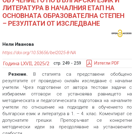
ОБУЧЕНИЕТО ПО БЪЛГАРСКИ ЕЗИК И
ЛИТЕРАТУРА В НАЧАЛНИЯ ЕТАП НА
ОСНОВНАТА ОБРАЗОВАТЕЛНА СТЕПЕН
– РЕЗУЛТАТИ ОТ ИЗСЛЕДВАНЕ
Нели Иванова
https://doi.org/10.53656/bel2025-8-NA
Година LXVII, 2025/2
стр. 249 - 259
Изтегли PDF
Резюме.
В статията са представени обобщено
резултатите от проведено онлайн изследване с начални
учители. Чрез подготвени от автора тестови задачи с
избираеми отговори се установява равнището на
методическата и педагогическата подготовка на началните
учители по отношение на подходите в обучението по
български език и литература в 1. – 4. клас. Коментират се
допуснатите грешки. Препоръчват се конкретни
методически идеи за преодоляване на установените
слабости.