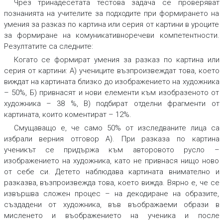
Чрез
тринадесетата тестова задача
се проверяват
познанията на учителите за подходите при формирането на
умения за разказ по картина или серия от картини в уроците
за формиране на комуникативноречеви компетентности.
Резултатите са следните:
Когато се формират умения за разказ по картина или
серия от картини: А) учениците възпроизвеждат това, което
виждат на картината близко до изображението на художника
– 50%, Б) привнасят и нови елементи към изобразеното от
художника – 38 %, В) подбират отделни фрагменти от
картината, които коментират – 12%.
Смущаващо е, че само 50% от изследваните лица са
избрали верния отговор А). При
разказа по картина
ученикът се придържа към авторовото русло –
изображението на художника, като не привнася нищо ново
от себе си
.
Детето наблюдава картината внимателно и
разказва, възпроизвежда това, което вижда. Вярно е, че се
извършва сложен процес – на декодиране на образите,
създадени от художника, във въображаеми образи в
мисленето и въображението на ученика и после