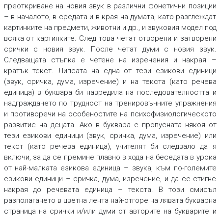
преоткриване на новия звук в различни фонетични позиции
–
в началото, в средата и в края на думата, като разглеждат
картинките на предмети, животни и др., и звуковия модел под
всяка от картинките. След това
четат отворени и затворени
срички
с новия звук. После четат
думи
с новия звук.
Следващата стъпка е четене на
изречения
и накрая –
кратък
текст
. Липсата на една от тези езикови единици
(
звук, сричка, дума, изречение
) и на
текста
(като речева
единица) в буквара би навредила на последователността и
надграждането по трудност на тренировъчните упражнения
и противоречи на особеностите на психофизиологическото
развитие на децата. Ако в буквара е пропусната някоя от
тези езикови единици (
звук, сричка, дума, изречение
) или
текст
(като речева единица), учителят би следвало да я
включи, за да се премине плавно в хода на беседата в урока
от най-малката езикова единица – звука, към по-големите
езикови единици – сричка, дума, изречение, и да се стигне
накрая до речевата единица – текста. В този смисъл
разполагането в цветна лента най-отгоре на лявата букварна
страница на срички и/или думи от авторите на букварите и