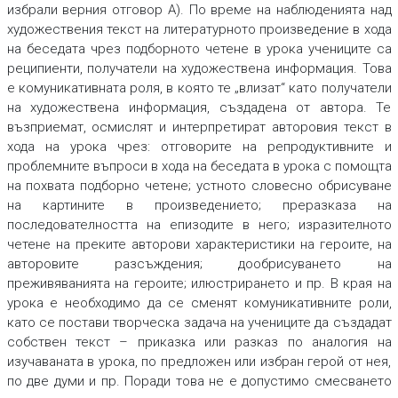
избрали верния отговор А). По време на
наблюденията над
художествения текст
на литературното произведение в хода
на
беседата чрез подборното четене
в урока
учениците са
реципиенти, получатели на художествена информация
.
Това
е
комуникативната роля
,
в която те „влизат“ като получатели
на художествена информация, създадена от автора. Те
възприемат, осмислят и интерпретират авторовия текст в
хода на урока чрез:
отговорите на репродуктивните и
проблемните въпроси
в хода на беседата в урока с помощта
на
похвата подборно четене
;
устното словесно обрисуване
на картините в произведението;
преразказа
на
последователността на епизодите в него;
изразителното
четене
на преките авторови характеристики на героите, на
авторовите разсъждения;
дообрисуването
на
преживяванията на героите;
илюстрирането
и пр. В края на
урока е необходимо да се
сменят комуникативните роли
,
като се
постави творческа задача на учениците да създадат
собствен текст
– приказка или разказ по аналогия
на
изучаваната в урока, по предложен или избран герой от нея,
по две думи и пр. Поради това
не е допустимо смесването