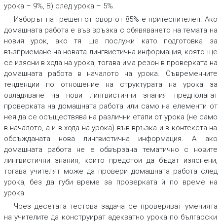
урока – 9%, В) след урока – 5%.
Изборът на грешен отговор от 85% е притеснителен. Ако
домашната работа
е във връзка с обявяването на темата на
новия урок, ако тя ще послужи като подготовка за
възприемане на новата лингвистична информация, която ще
се изясни в хода на урока, тогава има резон в проверката на
домашната работа в началото на урока. Съвременните
тенденции по отношение
на структурата на урока за
овладяване на нови лингвистични знания предполагат
проверката на домашната работа или само на елементи от
нея да се осъществява на различни етапи от урока
(не само
в началото, а и в хода на урока) във връзка и в контекста на
обсъжданата нова лингвистична информация. А ако
домашната работа не е обвързана тематично с новите
лингвистични знания, които предстои да бъдат изяснени,
тогава учителят може да провери домашната работа след
урока, без да губи време за проверката ѝ по време на
урока.
Чрез
десетата тестова задача
се проверяват уменията
на учителите да конструират адекватно урока по български