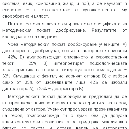
система, език, композиция, жанр, и пр.),
а се изучават в
единство
–
в съответствие с художественото му
своеобразие и цялост.
Петата тестова задача
е свързана със спецификата на
методическия похват дообрисуване. Резултатите от
изследването са следните:
Чрез методическия похват дообрисуване учениците: А)
досътворяват, дообрисуват, допълват авторовите описания
– 42%, Б) възпроизвеждат описанието в художествения
текст – 25%, В) интерпретират психологическата
характеристика на героя от литературното произведение –
33%.
Смущаващ е фактът, че верният отговор В) е избран
само от 33% от изследваните лица. 42% са избрали
дистрактора А), а 25% – дистрактора Б).
Методическият похват дообрисуване
предполага да се
възпроизведе психологическата характеристика на героя,
създадена от автора.
Ученикът пресъздава преживяванията
на героя, възпроизвежда ги с думи, без да допуска
извънконтекстови асоциации
,
а се придържа максимално
близко до текста и остава верен на авторовото