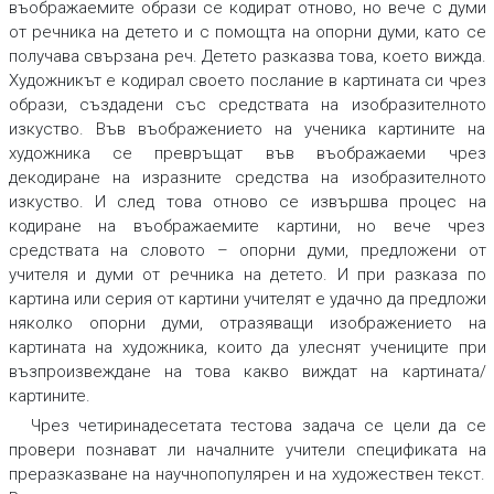
въображаемите образи се кодират отново, но вече с думи
от речника на детето и с помощта на опорни думи, като се
получава свързана реч.
Детето разказва това, което вижда
.
Художникът е кодирал своето послание в картината си чрез
образи, създадени със средствата на изобразителното
изкуство. Във въображението на ученика картините на
художника се превръщат във въображаеми чрез
декодиране на изразните средства на изобразителното
изкуство. И след това отново се извършва процес на
кодиране на въображаемите картини, но вече чрез
средствата на словото – опорни думи, предложени от
учителя и думи от речника на детето. И при
разказа по
картина или серия от картини учителят е удачно да предложи
няколко опорни думи
, отразяващи изображението на
картината на художника, които да улеснят учениците при
възпроизвеждане на това какво виждат на картината/
картините.
Чрез
четиринадесетата тестова задача
се цели да се
провери познават ли началните учители спецификата на
преразказване на научнопопулярен и на художествен текст.