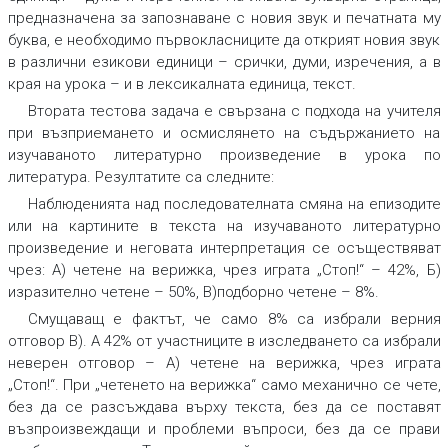
предназначена за запознаване с новия звук и печатната му
буква, е необходимо първокласниците да открият новия звук
в различни езикови единици –
срички, думи, изречения
,
а в
края на урока – и в лексикалната единица,
текст
.
Втората тестова задача
е свързана с подхода на учителя
при възприемането и осмислянето на съдържанието на
изучаваното литературно произведение в урока по
литература. Резултатите са следните:
Наблюденията над последователната смяна на епизодите
или на картините в текста на изучаваното литературно
произведение и неговата интерпретация се осъществяват
чрез: А) четене на верижка, чрез играта „Стоп!“ – 42%, Б)
изразително четене – 50%, В)подборно четене – 8%.
Смущаващ е фактът, че само 8% са избрали верния
отговор В). А 42% от участниците в изследването са избрали
неверен отговор – А) четене на верижка, чрез играта
„Стоп!“. При
„четенето на верижка“
само механично се чете,
без да се разсъждава върху текста, без да се поставят
възпроизвеждащи и проблеми въпроси, без да се прави