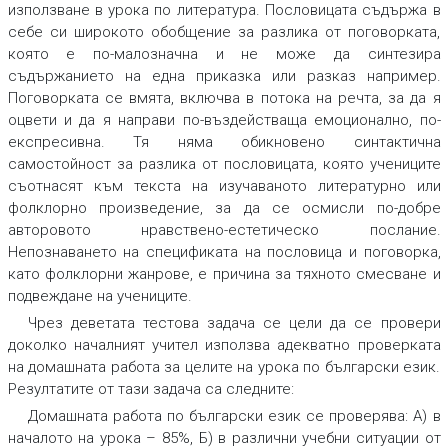
използване в урока по литература.
Пословицата
съдържа в
себе си широкото обобщение за разлика от поговорката,
която е по-малозначна и не може да синтезира
съдържанието на една приказка или разказ например.
Поговорката
се вмята, включва в потока на речта, за да я
оцвети и да я направи по-въздействаща емоционално, по-
експресивна. Тя няма обикновено синтактична
самостойност за разлика от пословицата, която учениците
съотнасят към текста на изучаваното литературно или
фолклорно произведение, за да се осмисли по-добре
авторовото нравствено-естетическо послание.
Непознаването на спецификата на
пословица и поговорка,
като фолклорни жанрове, е причина за тяхното смесване и
подвеждане на учениците.
Чрез
деветата тестова задача
се цели да се провери
доколко началният учител използва адекватно проверката
на домашната работа за целите на урока по български език.
Резултатите от тази задача са следните:
Домашната работа по български език се проверява: А) в
началото на урока – 85%, Б) в различни учебни ситуации от