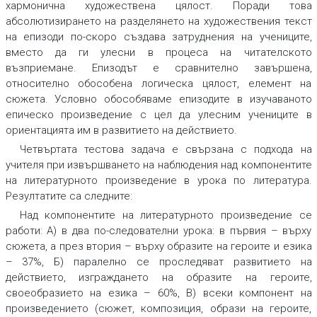
хармонична художествена цялост
.
Поради това
абсолютизирането на разделянето на художествения текст
на епизоди по-скоро създава затруднения на учениците,
вместо да ги улесни в процеса на читателското
възприемане.
Епизодът е сравнително завършена,
относително обособена логическа цялост, елемент на
сюжета
. Условно обособяваме епизодите
в изучаваното
епическо произведение с
цел да улесним учениците
в
ориентацията им в развитието на действието.
Четвъртата тестова задача
е свързана с подхода на
учителя при извършването на наблюдения над компонентите
на литературното произведение в урока по литература.
Резултатите са следните:
Над компонентите на литературното произведение се
работи: А) в два по-следователни урока: в първия – върху
сюжета, а през втория – върху образите на героите и езика
– 37%, Б) паралелно се проследяват развитието на
действието, изграждането на образите на героите,
своеобразието на езика – 60%, В) всеки компонент на
произведението (сюжет, композиция, образи на героите,