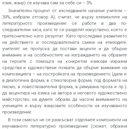
език, жанр) се изучава сам за себе си – 3%.
Значителен процент от изследваните начални учители –
39%, избрали отговор А), считат, че върху елементите на
литературното произведение се работи в два по-
следователни часа, като те се разделят изкуствено, което е
притеснително като резултат. Като проследява развитието
на действието и последователната смяна на епизодите,
учителят не пропуска да постави акценти
и
да обърне
внимание и на особеностите на изграждането на образите
на героите
с помощта на конкретни езикови изразни
средства и художествени похвати; да
обърне внимание на
композицията
– на постройката на произведението (дали е
в диалогична форма, в стихотворна форма, под формата на
писмо, в повествователна форма, в римувана проза и пр.);
да
акцентира на езика на автора и неговото художествено
майсторство
,
на думите образи; да
насочи вниманието на
учениците и върху жанровите особености
на изучаваното
произведение.
В този смисъл не се разкъсват отделните компоненти
на
изучаваното литературно произведение (сюжет, образна