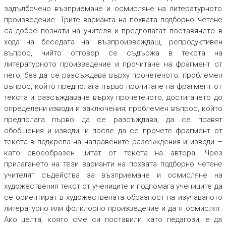
задълбочено възприемане и осмисляне на литературното
произведение.
Трите варианта на похвата подборно четене
са добре познати на учителя и предполагат поставянето в
хода на беседата на:
възпроизвеждащ, репродуктивен
въпрос
,
чийто отговор се съдържа в текста на
литературното произведение и прочитане на фрагмент от
него, без да се разсъждава върху прочетеното;
проблемен
въпрос, който предполага първо прочитане на фрагмент от
текста и разсъждаване
върху прочетеното, достигането до
определени изводи и заключения;
проблемен въпрос, който
предполага първо да се разсъждава, да се правят
обобщения и изводи
, и после да се прочете фрагмент от
текста в подкрепа на направените разсъждения и изводи –
като своеобразен цитат от текста на автора. Чрез
прилагането на тези варианти на
похвата подборно четене
учителят съдейства за
възприемане и осмисляне на
художествения текст
от учениците и подпомага учениците да
се
ориентират в художествената образност
на изучаваното
литературно или фолклорно произведение и да я осмислят.
Ако целта, която сме си поставили като педагози, е да