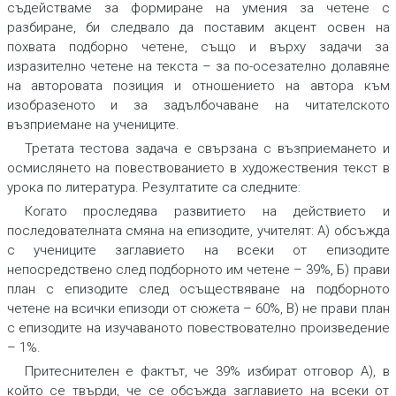
съдействаме за формиране на умения за четене с
разбиране, би следвало да поставим акцент освен на
похвата подборно четене, също и върху задачи за
изразително четене на текста
– за по-осезателно долавяне
на авторовата позиция и отношението на автора към
изобразеното и за задълбочаване на читателското
възприемане на учениците.
Третата тестова задача
е свързана с възприемането и
осмислянето на повествованието в художествения текст в
урока по литература. Резултатите са следните:
Когато проследява развитието на действието и
последователната смяна на епизодите, учителят: А) обсъжда
с учениците заглавието на всеки от епизодите
непосредствено след подборното им четене – 39%, Б) прави
план с епизодите след осъществяване на подборното
четене на всички епизоди от сюжета – 60%, В) не прави план
с епизодите на изучаваното повествователно произведение
– 1%.
Притеснителен е фактът, че 39% избират отговор А), в
който се твърди, че се обсъжда заглавието на всеки от