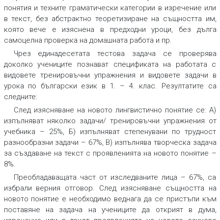
понятия и техните граматически категории в изречение или
в текст, без абстрактно теоретизиране на същността им,
която вече е изяснена в предходни уроци, без дълга
самоцелна проверка на домашната работа и пр.
Чрез
единадесетата тестова задача
се проверява
доколко учениците познават спецификата на работата с
видовете тренировъчни упражнения и видовете задачи в
урока по български език в 1. – 4. клас. Резултатите са
следните:
След изясняване на новото лингвистично понятие се: А)
изпълняват няколко задачи/ тренировъчни упражнения от
учебника – 25%, Б) изпълняват степенувани по трудност
разнообразни задачи – 67%, В) изпълнява творческа задача
за създаване на текст с проявленията на новото понятие –
8%.
Преобладаващата част от изследваните лица – 67%, са
избрали верния отговор. След изясняване същността на
новото понятие е необходимо веднага да се пристъпи към
поставяне на задача на учениците да открият в дума,