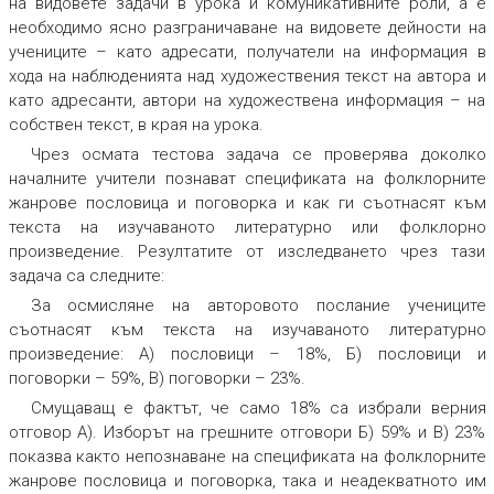
на видовете задачи в урока и комуникативните роли
,
а е
необходимо ясно разграничаване на видовете дейности на
учениците – като адресати, получатели на информация в
хода на наблюденията над художествения текст на автора и
като адресанти, автори на художествена информация – на
собствен текст, в края на урока.
Чрез
осмата тестова задача
се проверява доколко
началните учители познават спецификата на фолклорните
жанрове пословица и поговорка и как ги съотнасят към
текста на изучаваното литературно или фолклорно
произведение. Резултатите от изследването чрез тази
задача са следните:
За осмисляне на авторовото послание учениците
съотнасят към текста на изучаваното литературно
произведение: А) пословици – 18%, Б) пословици и
поговорки – 59%, В) поговорки – 23%.
Смущаващ е фактът, че само 18% са избрали верния
отговор А). Изборът на грешните отговори Б) 59% и В) 23%
показва както непознаване на спецификата на фолклорните
жанрове пословица и поговорка, така и неадекватното им