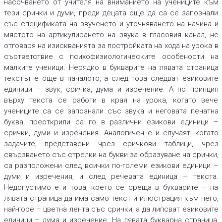
насочването от учителя на вниманието на учениците към
тези срички и думи, преди децата още да са се запознали
със спецификата на звученето и уточняването на начина и
мястото на артикулирането на звука в гласовия канал, не
отговаря на изискванията за постройката на хода на урока в
съответствие с психофизиологическите особености на
малките ученици. Нерядко в букварите на лявата страница
текстът е още в началото, а след това следват езиковите
единици – звук, сричка, дума и изречение. А по принцип
върху текста се работи в края на урока, когато вече
учениците са се запознали със звука и неговата печатна
буква, преоткрили са го в различни езикови единици –
срички, думи и изречения. Аналогичен е и случаят, когато
задачите, представени чрез сричкови таблици, чрез
свързването със стрелки на букви за образуване на срички,
са разположени след всички по-големи езикови единици –
думи и изречения, и след речевата единица – текста.
Недопустимо е и това, което се среща в букварите – на
лявата страница да има само текст и илюстрация към него,
най-горе – цветна лента със срички, а да липсват езиковите
единици – дума и изречение. На лявата букварна страница,