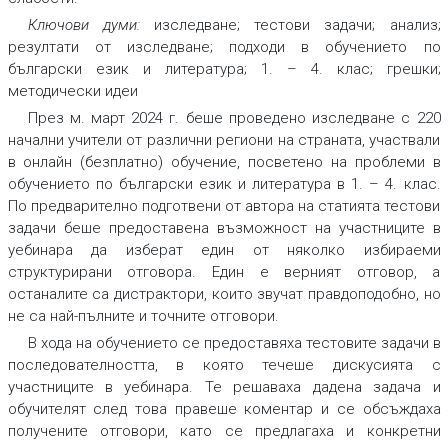
Ключови думи:
изследване; тестови задачи; анализ;
резултати от изследване; подходи в обучението по
български език и литература; 1. – 4. клас; грешки;
методически идеи
През м. март 2024 г. беше проведено изследване с 220
начални учители от различни региони на страната, участвали
в онлайн (безплатно) обучение, посветено на проблеми в
обучението по български език и литература в 1. – 4. клас.
По предварително подготвени от автора на статията тестови
задачи беше предоставена възможност на участниците в
уебинара да изберат един от няколко избираеми
структурирани отговора. Един е верният отговор, а
останалите са дистрактори, които звучат правдоподобно, но
не са най-пълните и точните отговори.
В хода на обучението се предоставяха тестовите задачи в
последователността, в която течеше дискусията с
участниците в уебинара. Те решаваха дадена задача и
обучителят след това правеше коментар и се обсъждаха
получените отговори, като се предлагаха и конкретни