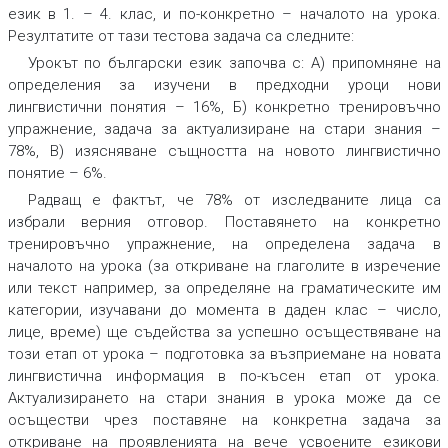
език в 1. – 4. клас, и по-конкретно – началото на урока.
Резултатите от тази тестова задача са следните:
Урокът по български език започва с: А) припомняне на
определения за изучени в предходни уроци нови
лингвистични понятия – 16%, Б) конкретно тренировъчно
упражнение, задача за актуализиране на стари знания –
78%, В) изясняване същността на новото лингвистично
понятие – 6%.
Радващ е фактът, че 78% от изследваните лица са
избрали верния отговор. Поставянето на конкретно
тренировъчно упражнение
, на определена задача в
началото на урока
(за откриване на глаголите в изречение
или текст например, за определяне на граматическите им
категории, изучавани до момента в даден клас – число,
лице, време)
ще съдейства за успешно осъществяване на
този етап от урока
– подготовка за възприемане на новата
лингвистична информация в по-късен етап от урока.
Актуализирането на стари знания
в урока може да се
осъществи чрез
поставяне на конкретна задача
за
откриване на проявленията на вече усвоените езикови