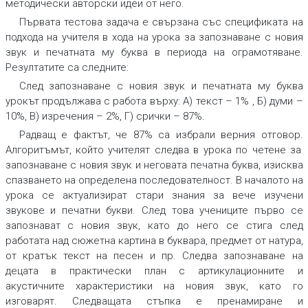
методически авторски идеи от него.
Първата тестова задача
е свързана със спецификата на
подхода на учителя в хода на урока за запознаване с новия
звук и печатната му буква в периода на ограмотяване.
Резултатите са следните:
След запознаване с новия звук и печатната му буква
урокът продължава с работа върху: А) текст
– 1% , Б) думи –
10%, В) изречения – 2%, Г) срички – 87%.
Радващ е фактът, че 87% са избрали верния отговор.
Алгоритъмът
,
който учителят следва в урока по четене за
запознаване с новия звук и неговата печатна буква, изисква
спазването на определена последователност. В началото на
урока се
актуализират стари знания
за вече изучени
звукове и печатни букви. След това учениците
първо се
запознават с новия звук
, като до него се стига след
работата над сюжетна картина в буквара, предмет от натура,
от кратък текст на песен и пр. Следва
запознаване на
децата в практически план с артикулационните и
акустичните характеристики на новия звук
,
като го
изговарят. Следващата стъпка е
пренамиране и