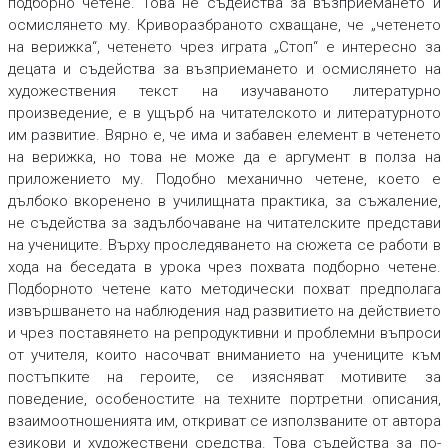
подборно четене. Това не съдейства за възприемането и
осмислянето му. Криворазбраното схващане, че
„четенето
на верижка“, четенето чрез играта „Стоп“
е интересно за
децата и съдейства за възприемането и осмислянето на
художествения текст на изучаваното литературно
произведение, е в ущърб на читателското и литературното
им развитие. Вярно е, че има и забавен елемент в четенето
на верижка, но това не може да е аргумент в полза на
приложението му. Подобно механично четене, което е
дълбоко вкоренено в училищната практика, за съжаление,
не съдейства за задълбочаване на читателските представи
на учениците. Върху проследяването на сюжета се работи в
хода на беседата в урока чрез
похвата подборно четене.
Подборното четене като методически похват
предполага
извършването на наблюдения над развитието на действието
и чрез поставянето на репродуктивни и проблемни въпроси
от учителя, които насочват вниманието на учениците към
постъпките на героите, се изясняват мотивите за
поведение, особеностите на техните портретни описания,
взаимоотношенията им, откриват се използваните от автора
езикови и художествени средства. Това съдейства за по-