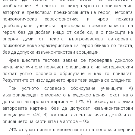
изображение. В текста на литературното произведение
авторът е представил преживяванията на героя, неговата
психологическа характеристика и чрез
похвата
дообрисуване
ученикът
пресъздава преживяванията на
героя, без да добавя нищо от себе си
,
а
с помощта на
опорни думи от текста възпроизвежда авторовата
психологическа характеристика
на героя близко до текста,
без да допуска извънконтекстови асоциации.
Чрез
шестата тестова задача
се проверява доколко
началните учители познават спецификата на методическия
похват устно словесно обрисуване и как го прилагат.
Резултатите от изследването чрез тази задача са следните:
При устното словесно обрисуване учениците: А)
възпроизвеждат описанието в художествения текст, като
допълват авторовата картина – 17%, Б) обрисуват с думи
авторовата картина, без да допускат извънконтекстови
асоциации – 74%, В) поставят акцент на някои детайли от
описанието на картината на автора – 9%.
74% от участниците в изследването са посочили верния