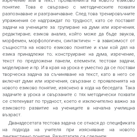
изречение или в текст проявленията на новото езиково
понятие. Това е свързано с
методическите похвати
разпознаване и разграничаване
.
След това
тренировъчните
упражнения се надграждат по трудност
,
като се поставят
задачи
на учениците за:
групиране
на думи или изречения;
редактиране; езиков анализ
,
който може да бъде звуков,
морфемен, морфологичен, синтактичен – в зависимост от
същността на новото езиково понятие и към кой дял на
езика принадлежи то;
конструиране
на дума, изречение,
текст по предложени панели, елементи;
тестови задачи;
моделиране
и пр. И в края на урока е уместно да се постави
творческа задача за съчиняване на текст
,
като в него се
включат думи или изречения, свързани с проявленията на
новото езиково понятие, изяснено в хода на беседата. Така
задачите в урока и свързаните с тях методически похвати
се степенуват по трудност, което е изключително важно за
езиковото развитие на учениците в начална училищна
възраст.
Дванадесетата тестова задача
се отнася до спецификата
на подхода на учителя при изясняване на новото
лингвистично понятие. Резултатите са следните: