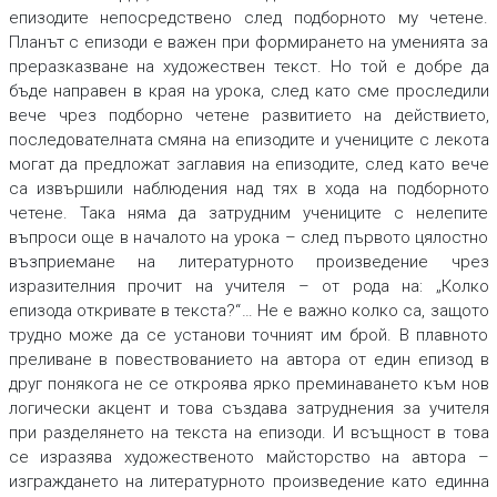
епизодите непосредствено след подборното му четене.
Планът с епизоди
е важен при формирането на уменията за
преразказване на художествен текст. Но той
е добре да
бъде направен в края на урока
, след като сме проследили
вече чрез подборно четене развитието на действието,
последователната смяна на епизодите и учениците с лекота
могат да предложат заглавия на епизодите, след като вече
са извършили наблюдения над тях в хода на подборното
четене. Така няма да затрудним учениците с нелепите
въпроси още в началото на урока – след първото цялостно
възприемане на литературното произведение чрез
изразителния прочит на учителя – от рода на: „
Колко
епизода откривате в текста?“
… Не е важно колко са, защото
трудно може да се установи точният им брой. В плавното
преливане в повествованието на автора от един епизод в
друг понякога не се откроява ярко преминаването към нов
логически акцент и това създава затруднения за учителя
при разделянето на текста на епизоди. И всъщност в това
се изразява
художественото майсторство на автора –
изграждането на литературното произведение като единна