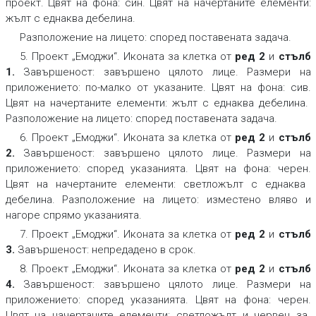
проект.
Цвят на фона:
син.
Цвят на начертаните елементи:
жълт с еднаква дебелина.
Разположение на лицето:
според поставената задача.
5. Проект „Емоджи“. Иконата за клетка от
ред 2
и
стълб
1
.
Завършеност:
завършено цялото лице.
Размери на
приложението:
по-малко от указаните.
Цвят на фона:
сив.
Цвят на начертаните елементи:
жълт с еднаква дебелина.
Разположение на лицето:
според поставената задача.
6. Проект „Емоджи“. Иконата за клетка от
ред 2
и
стълб
2
.
Завършеност:
завършено цялото лице.
Размери на
приложението:
според указанията.
Цвят на фона:
черен.
Цвят на начертаните елементи:
светложълт с еднаква
дебелина.
Разположение на лицето:
изместено вляво и
нагоре спрямо указанията.
7. Проект „Емоджи“. Иконата за клетка от
ред 2
и
стълб
3
.
Завършеност:
непредадено в срок.
8. Проект „Емоджи“. Иконата за клетка от
ред 2
и
стълб
4
.
Завършеност:
завършено цялото лице.
Размери на
приложението:
според указанията.
Цвят на фона:
черен.
Цвят на начертаните елементи:
светложълт и червен за