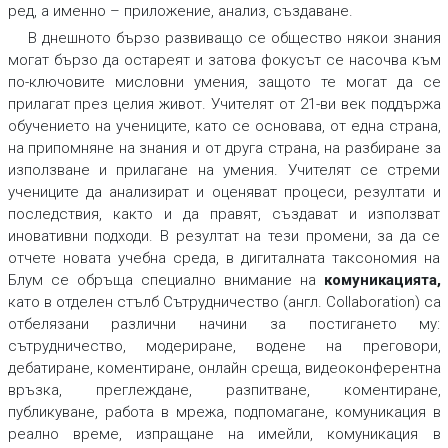
ред, а именно – приложение, анализ, създаване.
В днешното бързо развиващо се общество някои знания
могат бързо да остареят и затова фокусът се насочва към
по-ключовите мисловни умения, защото те могат да се
прилагат през целия живот. Учителят от 21-ви век поддържа
обучението на учениците, като се основава, от една страна,
на припомняне на знания и от друга страна, на разбиране за
използване и прилагане на умения. Учителят се стреми
учениците да анализират и оценяват процеси, резултати и
последствия, както и да правят, създават и използват
иновативни подходи. В резултат на тези промени, за да се
отчете новата учебна среда, в дигиталната таксономия на
Блум се обръща специално внимание на
комуникацията
,
като в отделен стълб
Сътрудничество
(англ.
Collaboration
) са
отбелязани различни начини за постигането му:
сътрудничество, модериране, водене на преговори,
дебатиране, коментиране, онлайн среща, видеоконферентна
връзка, преглеждане, разпитване, коментиране,
публикуване, работа в мрежа, подпомагане, комуникация в
реално време, изпращане на имейли, комуникация в