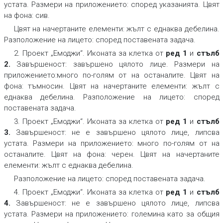
устата.
Размери на приложението:
според указанията.
Цвят
на фона:
сив.
Цвят на начертаните елементи:
жълт с еднаква дебелина.
Разположение на лицето:
според поставената задача.
2. Проект „Емоджи“. Иконата за клетка от
ред 1
и
стълб
2
.
Завършеност:
завършено цялото лице.
Размери на
приложението:
много по-голям от на останалите.
Цвят на
фона:
тъмносин.
Цвят на начертаните елементи:
жълт с
еднаква дебелина.
Разположение на лицето:
според
поставената задача.
3. Проект „Емоджи“. Иконата за клетка от
ред 1
и
стълб
3
.
Завършеност:
не е завършено цялото лице, липсва
устата.
Размери на приложението:
много по-голям от на
останалите.
Цвят на фона:
черен.
Цвят на начертаните
елементи:
жълт с еднаква дебелина.
Разположение на лицето:
според поставената задача.
4. Проект „Емоджи“. Иконата за клетка от
ред 1
и
стълб
4
.
Завършеност:
не е завършено цялото лице, липсва
устата.
Размери на приложението:
големина като за общия