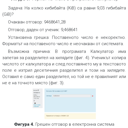
Задача:
На колко кибибайта (KiB) са равни 9,03 гибибайта
(GiB)?
Очакван отговор:
9468641,28
Отговор, даден от ученик:
9,468641
Установена грешка:
Поставеното число е некоректно.
Форматът на поставеното число е неочакван от системата.
Възможна причина:
В програмата Калкулатор има
запетая за разделител на хилядите (фиг. 4). Ученикът копира
числото от калкулатора и след поставянето му в текстовото
поле е изтрил десетичния разделител и този на хилядите.
Оставил е само един разделител, но той не е правилният или
не е на точното място (фиг. 3).
Фигура 4.
Грешен отговор в електронна система