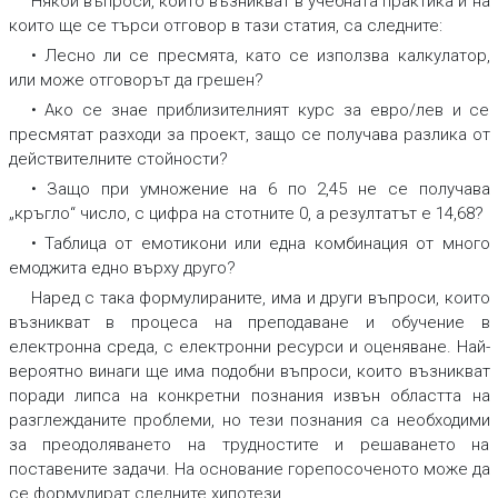
Някои въпроси, които възникват в учебната практика и на
които ще се търси отговор в тази статия, са следните:
• Лесно ли се пресмята, като се използва калкулатор,
или може отговорът да грешен?
• Ако се знае приблизителният курс за евро/лев и се
пресмятат разходи за проект, защо се получава разлика от
действителните стойности?
• Защо при умножение на 6 по 2,45 не се получава
„кръгло“ число, с цифра на стотните 0, а резултатът е 14,68?
• Таблица от емотикони или една комбинация от много
емоджита едно върху друго?
Наред с така формулираните, има и други въпроси, които
възникват в процеса на преподаване и обучение в
електронна среда, с електронни ресурси и оценяване. Най-
вероятно винаги ще има подобни въпроси, които възникват
поради липса на конкретни познания извън областта на
разглежданите проблеми, но тези познания са необходими
за преодоляването на трудностите и решаването на
поставените задачи. На основание горепосоченото може да
се формулират следните хипотези.