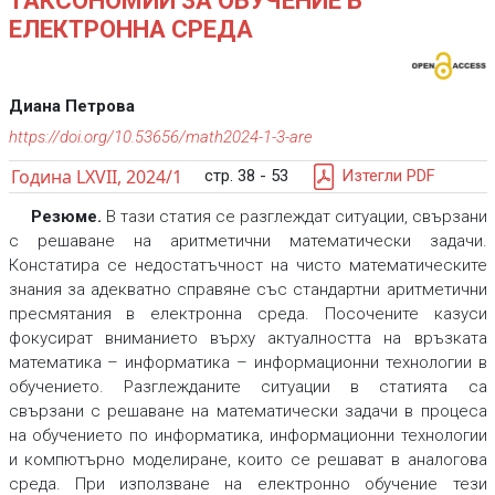
ТАКСОНОМИИ ЗА ОБУЧЕНИЕ В
ЕЛЕКТРОННА СРЕДА
Диана Петрова
https://doi.org/10.53656/math2024-1-3-are
Година LXVII, 2024/1
стр. 38 - 53
Изтегли PDF
Резюме.
В тази статия се разглеждат ситуации, свързани
с решаване на аритметични математически задачи.
Констатира се недостатъчност на чисто математическите
знания за адекватно справяне със стандартни аритметични
пресмятания в електронна среда. Посочените казуси
фокусират вниманието върху актуалността на връзката
математика – информатика – информационни технологии в
обучението. Разглежданите ситуации в статията са
свързани с решаване на математически задачи в процеса
на обучението по информатика, информационни технологии
и компютърно моделиране, които се решават в аналогова
среда. При използване на електронно обучение тези