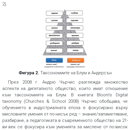
2).
Фигура 2.
Таксономиите на Блум и Андерсън
През 2008 г. Андрю Чърчис разглежда множество
аспекти на дигиталното общество, които имат отношение
към таксономията на Блум. В книгата Bloom’s Digital
taxonomy (Churches & School 2008) Чърчис обобщава, че
обучението в индустриалната епоха е фокусирано върху
мисловните умения от по-нисък ред – знание/запаметяване,
разбиране, а педагогиката в съвременното общество на 21-
ви век се фокусира към уменията за мислене от по-висок