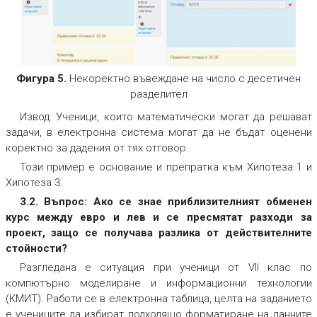
Фигура 5.
Некоректно въвеждане на число с десетичен
разделител
Извод:
Ученици, които математически могат да решават
задачи, в електронна система могат да не бъдат оценени
коректно за дадения от тях отговор.
Този пример е основание и препратка към Хипотеза 1 и
Хипотеза 3.
3.2. Въпрос: Ако се знае приблизителният обменен
курс между евро и лев и се пресмятат разходи за
проект, защо се получава разлика от действителните
стойности?
Разгледана е ситуация при ученици от VII клас по
компютърно моделиране и информационни технологии
(КМИТ). Работи се в електронна таблица, целта на заданието
е учениците да избират подходящо форматиране на данните