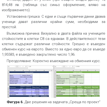
814,48 лв. (таблица със синьо оформление, вляво на
изображението).
Установена грешка:
С едни и същи първични данни двама
ученици дават различни крайни суми, необходими за
престой.
Възможна причина:
Визуално в двата файла на учениците
стойностите в клетки C8 са еднакви. В действителност тези
клетки съдържат различни стойности. Грешно е въведен
обменен курс на еврото. Вместо за едно евро да се въведе
1,95583, е въведено закръглено число 1,96.
Преодоляване:
Коректно въвеждане на обменния курс.
Фигура 6.
Две решения на задачата „Среща по проект“