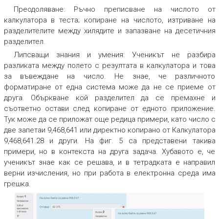
Преодоляване:
Ръчно преписване на числото от
калкулатора в теста; копиране на числото, изтриване на
разделителите между хилядите и запазване на десетичния
разделител.
Липсващи знания и умения
: Ученикът не разбира
разликата между полето с резултата в калкулатора и това
за въвеждане на число. Не знае, че различното
форматиране от една система може да не се приеме от
друга. Объркване кой разделител да се премахне и
съответно остави след копиране от едното приложение.
Тук може да се приложат още редица примери, като число с
две запетаи 9,468,641 или директно копирано от
Калкулатора
9,468,641.28 и други. На фиг. 5 са представени такива
примери, но в контекста на друга задача. Хубавото е, че
ученикът знае как се решава, и в тетрадката е направил
верни изчисления, но при работа в електронна среда има
грешка.