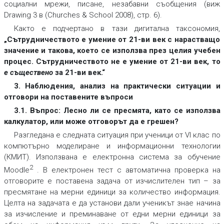
социални мрежи, писане, незабавни съобщения (виж
Drawing 3 в (Churches & School 2008), стр. 6).
Както е подчертано в тази дигитална таксономия,
„Сътрудничеството е умение от 21-ви век с нарастващо
значение и такова, което се използва през целия учебен
процес. Сътрудничеството не е умение от 21-ви век, то
е съществено
за 21-ви век.“
3. Наблюдения, анализ на практически ситуации и
отговори на поставените въпроси
3.1. Въпрос: Лесно ли се пресмята, като се използва
калкулатор, или може отговорът да е грешен?
Разгледана е следната ситуация при ученици от VI клас по
компютърно моделиране и информационни технологии
(КМИТ). Използвана е електронна система за обучение
2
Moodle
. В електронен тест с автоматична проверка на
отговорите е поставена задача от изчислителен тип – за
пресмятане на мерни единици за количество информация.
Целта на задачата е да установи дали ученикът знае начина
за изчисление и преминаване от едни мерни единици за