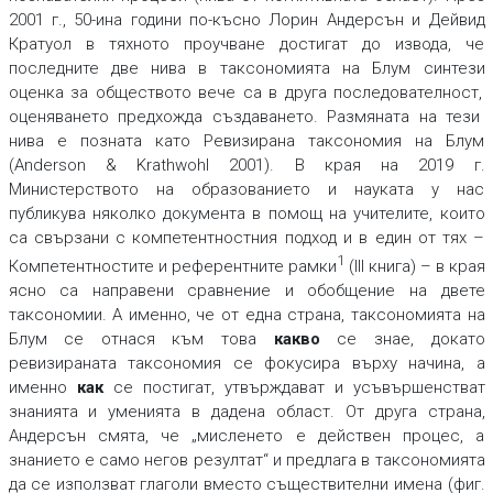
2001 г., 50-ина години по-късно Лорин Андерсън и Дейвид
Кратуол в тяхното проучване достигат до извода, че
последните две нива в таксономията на Блум
синтез
и
оценка
за обществото вече са в друга последователност,
оценяването
предхожда
създаването
.
Размяната на тези
нива е позната като Ревизирана таксономия на Блум
(Anderson & Krathwohl 2001). В края на 2019 г.
Министерството на образованието и науката у нас
публикува няколко документа в помощ на учителите, които
са свързани с компетентностния подход и в един от тях –
1
Компетентностите и референтните рамки
(III книга) – в края
ясно са направени сравнение и обобщение на двете
таксономии. А именно, че от една страна, таксономията на
Блум се отнася към това
какво
се знае, докато
ревизираната таксономия се фокусира върху начина, а
именно
как
се постигат, утвърждават и усъвършенстват
знанията и уменията в дадена област. От друга страна,
Андерсън смята, че „мисленето е действен процес, а
знанието е само негов резултат“ и предлага в таксономията
да се използват глаголи вместо съществителни имена (фиг.