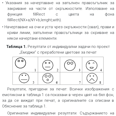
• Указания за начертаване на запълнен правоъгълник за
закриване на части от окръжностите. Използване на
функция
fillRect
с цвета на фона
fillRect(NX+a,NY+b,lenght,with)
.
• Начертаване на очи и уста чрез окръжности (овал), прави и
криви линии, запълнени правоъгълници за скриване на
някои начертани елементи.
Таблица 1
.
Резултати от индивидуални задачи по проект
„Емоджи“ с преработени цветове за печат
1
2
3
4
5
6
7
8
Резултати, пригодени за печат:
Всички изображения с
емотикони в таблица 1 са показани в черен цвят на бял фон,
за да се виждат при печат, а оригиналните са описани в
Обяснение за таблица 1.
Оригинални индивидуални резултати:
Съдържанието на