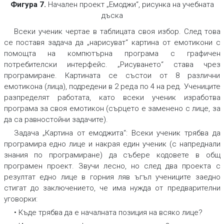
Фигура 7
.
Начален проект „Емоджи“, рисунка на учебната
дъска
Всеки ученик чертае в таблицата своя избор. След това
се поставя задача да „нарисуват“ картина от емотикони с
помощта на компютърна програма с графичен
потребителски интерфейс. „Рисуването“ става чрез
програмиране. Картината се състои от 8 различни
емотикона (лица), подредени в 2 реда по 4 на ред. Учениците
разпределят работата, като всеки ученик изработва
програма за своя емотикон (сърцето е заменено с лице, за
да са равностойни задачите).
Задача „Картина от емоджита“:
Всеки ученик трябва да
програмира едно лице и накрая един ученик (с напреднали
знания по програмиране) да събере кодовете в общ
програмен проект. Звучи лесно, но след два проекта с
резултат едно лице в горния ляв ъгъл учениците заедно
стигат до заключението, че има нужда от предварителни
уговорки:
• Къде трябва да е началната позиция на всяко лице?