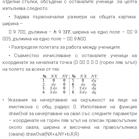
отделни стъпки, обсъдени с останалите ученици. За целта
изпълнява следното:
• Задава първоначални размери на общата картина:
ширина –
 9 7𝑇𝑇
,
дължина –
ℎ 9 3𝑇𝑇
,
ширина на едно поле –
 9
𝑅5
,
дължина на едно поле –
 9 ℎ𝑅𝑉
.
• Разпределя полетата за работа между учениците.
• Съвместно изчисляване с останалите ученици на
координати за началната точка
( 𝑃   𝑁
(горен ляв ъгъл)
на полето за всеки от тях:




№
№

1.
0
0
5.
0



2.
0
6.
2

2


3.
0
7.
3

3


4.
0
8.
• Указания за начертаване на окръжност за лице на
емотикона с общ радиус

.
Използване на функция
drawOval
за начертаване на овал със следните параметри
– координати на горен ляв ъгъл на описан правоъгълник
около овала, ширина и височина на правоъгълника
(овала)
drawOval(NX+a,NY+b,R,R)
.