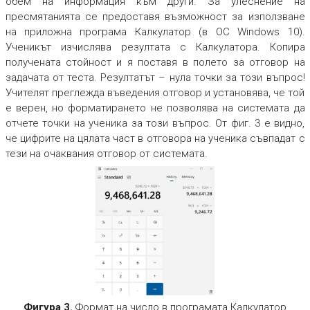
обем на информация към други. За улеснение на
пресмятанията се предоставя възможност за използване
на приложна програма
Калкулатор
(в ОС Windows 10).
Ученикът изчислява резултата с
Калкулатора
.
Копира
получената стойност и я поставя в полето за отговор на
задачата от теста. Резултатът – нула точки за този въпрос!
Учителят преглежда въведения отговор и установява, че той
е верен, но форматирането не позволява на системата да
отчете точки на ученика за този въпрос. От фиг. 3 е видно,
че цифрите на цялата част в отговора на ученика съвпадат с
тези на очаквания отговор от системата.
Фигура 3.
Формат на число в програмата Калкулатор