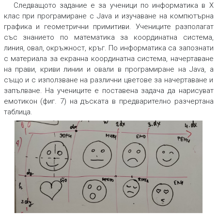
Следващото задание е за ученици по информатика в X
клас при програмиране с Java и изучаване на компютърна
графика и геометрични примитиви. Учениците разполагат
със знанието по математика за координатна система,
линия, овал, окръжност, кръг. По информатика са запознати
с материала за екранна координатна система, начертаване
на прави, криви линии и овали в програмиране на Java, а
също и с използване на различни цветове за начертаване и
запълване. На учениците е поставена задача да нарисуват
емотикон (фиг. 7) на дъската в предварително разчертана
таблица.