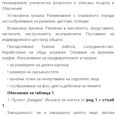
генерираните ученически резултати е описано по-долу в
Обяснения.
Установена грешка:
Разминаване с очакваното поради
несъобразяване на размери, цветове, позиции.
Възможна причина:
Различия в мисленето, представите,
нагласите, настроенията, възприятията. Поставяне на
индивидуалната цел пред общата.
Преодоляване:
Екипна работа, сътрудничество.
Изработване на общи указания. Спазване на времеви
график. Изпълняване на предварителните уговорки:
• за размерите на цялата картина;
• размери на окръжностите;
• начални точки за начертаване на отделните лица;
• съобразяване на фон, цвят и дебелина на линиите.
Обяснение за таблица 1:
1. Проект „Емоджи“. Иконата за клетка от
ред 1
и
стълб
1
.
Завършеност:
не е завършено цялото лице, липсва