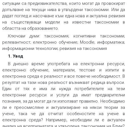
ситуации са предизвикателства, които могат да провокират
допълване на текущи нива в утвърдени таксономии. Или да
дадат поглед и насочване към една нова и актуална ревизия
на съществуващи модели на известни таксономии в
областта на образованието.
Ключови думи:
таксономия; когнитивни таксономии;
релевантност; електронно обучение; Moodle; информатика;
информационни технологии; ревизия на таксономия
1. Увод
В днешно време употребата на електронни ресурси,
електронно обучение, материали, тестове и изпити в
електронна среда е реалност и все повече необходимост. В
резултат на тази нова реалност възникват редица въпроси.
Един от тях е има ли нужда потребителите на тези
електронни ресурси и услуги да имат предварителни
познания, за да могат да ги използват правилно. Необходимо
ли е преосмисляне и актуализиране на някои теории за
учене, така че да отчитат особеностите на учене в
електронна среда? Например, необходим ли е актуален
анализ на всепризнатата и утвърдена таксономия на Блум?