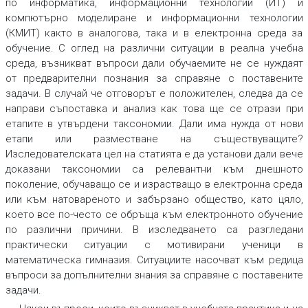
по информатика, информационни технологии (ИТ) и
компютърно моделиране и информационни технологии
(КМИТ) както в аналогова, така и в електронна среда за
обучение. С оглед на различни ситуации в реална учебна
среда, възникват въпроси дали обучаемите не се нуждаят
от предварителни познания за справяне с поставените
задачи. В случай че отговорът е положителен, следва да се
направи съпоставка и анализ как това ще се отрази при
етапите в утвърдени таксономии. Дали има нужда от нови
етапи или разместване на съществуващите?
Изследователската цел на статията е да установи дали вече
доказани таксономии са релевантни към днешното
поколение, обучаващо се и израстващо в електронна среда
или към натовареното и забързано общество, като цяло,
което все по-често се обръща към електронното обучение
по различни причини. В изследването са разгледани
практически ситуации с мотивирани ученици в
математическа гимназия. Ситуациите насочват към редица
въпроси за допълнителни знания за справяне с поставените
задачи.