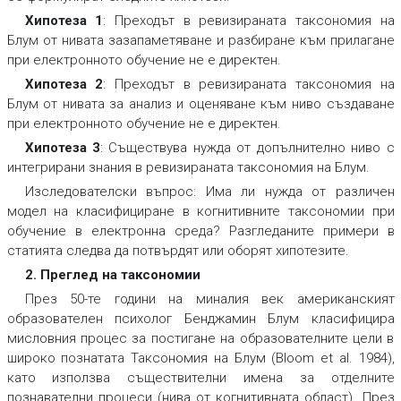
Хипотеза 1
: Преходът в ревизираната таксономия на
Блум от нивата за
запаметяване
и
разбиране
към
прилагане
при електронното обучение не е директен.
Хипотеза 2
: Преходът в ревизираната таксономия на
Блум от нивата за
анализ
и
оценяване
към ниво
създаване
при електронното обучение не е директен.
Хипотеза 3
: Съществува нужда от допълнително ниво с
интегрирани знания в ревизираната таксономия на Блум.
Изследователски въпрос: Има ли нужда от различен
модел на класифициране в когнитивните таксономии при
обучение в електронна среда? Разгледаните примери в
статията следва да потвърдят или оборят хипотезите.
2. Преглед на таксономии
През 50-те години на миналия век американският
образователен психолог Бенджамин Блум класифицира
мисловния процес за постигане на образователните цели в
широко познатата Таксономия на Блум (Bloom et al. 1984),
като използва съществителни имена за отделните
познавателни процеси (нива от когнитивната област). През