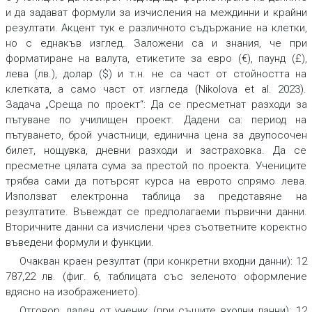
и да задават формули за изчисления на междинни и крайни
резултати. Акцент тук е различното съдържание на клетки,
но с еднакъв изглед. Заложени са и знания, че при
форматиране на валута, етикетите за евро (€), паунд (£),
лева (лв.), долар ($) и т.н. не са част от стойността на
клетката, а само част от изгледа (Nikolova et al. 2023).
Задача „Среща по проект“:
Да се пресметнат разходи за
пътуване по училищен проект. Дадени са: период на
пътуването, брой участници, единична цена за двупосочен
билет, нощувка, дневни разходи и застраховка. Да се
пресметне цялата сума за престой по проекта. Учениците
трябва сами да потърсят курса на еврото спрямо лева.
Използват електронна таблица за представяне на
резултатите. Въвеждат се предполагаеми първични данни.
Вторичните данни са изчислени чрез съответните коректно
въведени формули и функции.
Очакван краен резултат (при конкретни входни данни):
12
787,22 лв. (фиг. 6, таблицата със зеленото оформление
вдясно на изображението).
Отговор, даден от ученик (при същите входни данни):
12