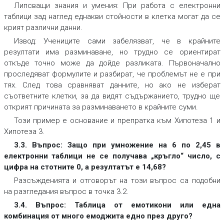
Липсващи знания и умения
: При работа с електронни
таблици зад наглед еднакви стойности в клетка могат да се
крият различни данни.
Извод:
Учениците сами забелязват, че в крайните
резултати има разминаване, но трудно се ориентират
откъде точно може да дойде разликата. Първоначално
проследяват формулите и разбират, че проблемът не е при
тях. След това сравняват данните, но ако не изберат
съответните клетки, за да видят съдържанието, трудно ще
открият причината за разминаването в крайните суми.
Този пример е основание и препратка към Хипотеза 1 и
Хипотеза 3.
3.3. Въпрос: Защо при умножение на 6 по 2,45 в
електронни таблици не се получава „кръгло“ число, с
цифра на стотните 0, а резултатът е 14,68?
Разсъжденията и отговорът на този въпрос са подобни
на разгледания въпрос в точка 3.2.
3.4. Въпрос: Таблица от емотикони или една
комбинация от много емоджита едно през друго?