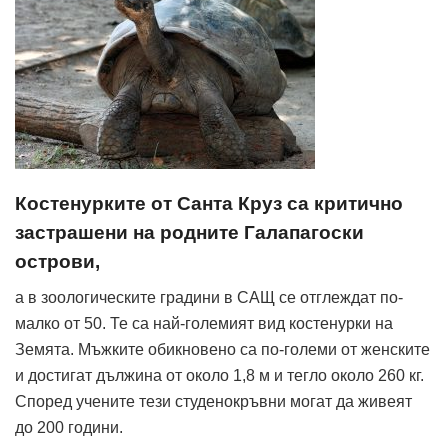
Костенурките от Санта Круз са критично
застрашени на родните Галапагоски
острови,
а в зоологическите градини в САЩ се отглеждат по-
малко от 50. Те са най-големият вид костенурки на
Земята. Мъжките обикновено са по-големи от женските
и достигат дължина от около 1,8 м и тегло около 260 кг.
Според учените тези студенокръвни могат да живеят
до 200 години.