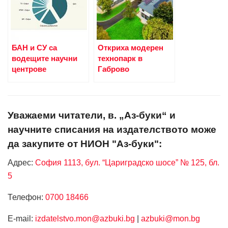
БАН и СУ са
Откриха модерен
водещите научни
технопарк в
центрове
Габрово
Уважаеми читатели, в. „Аз-буки“ и
научните списания на издателството може
да закупите от НИОН "Аз-буки":
Адрес:
София 1113, бул. “Цариградско шосе” № 125, бл.
5
Телефон:
0700 18466
Е-mail:
izdatelstvo.mon@azbuki.bg
|
azbuki@mon.bg