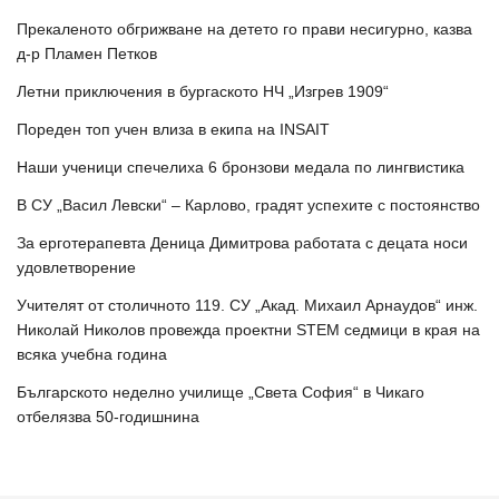
Прекаленото обгрижване на детето го прави несигурно, казва
д-р Пламен Петков
Летни приключения в бургаското НЧ „Изгрев 1909“
Пореден топ учен влиза в екипа на INSAIT
Наши ученици спечелиха 6 бронзови медала по лингвистика
В СУ „Васил Левски“ – Карлово, градят успехите с постоянство
За ерготерапевта Деница Димитрова работата с децата носи
удовлетворение
Учителят от столичното 119. СУ „Акад. Михаил Арнаудов“ инж.
Николай Николов провежда проектни STEM седмици в края на
всяка учебна година
Българското неделно училище „Света София“ в Чикаго
отбелязва 50-годишнина