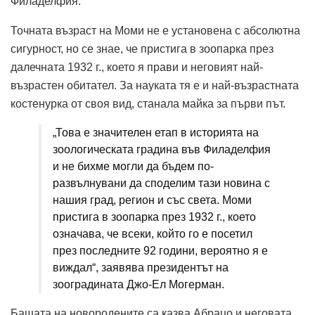
Филаделфия.
Точната възраст на Моми не е установена с абсолютна
сигурност, но се знае, че пристига в зоопарка през
далечната 1932 г., което я прави и неговият най-
възрастен обитател. За науката тя е и най-възрастната
костенурка от своя вид, станала майка за първи път.
„Това е значителен етап в историята на
зоологическата градина във Филаделфия
и не бихме могли да бъдем по-
развълнувани да споделим тази новина с
нашия град, регион и със света. Моми
пристига в зоопарка през 1932 г., което
означава, че всеки, който го е посетил
през последните 92 години, вероятно я е
виждал“, заявява президентът на
зооградината Джо-Ел Могерман.
Бащата на новородените са казва Абрацо и неговата