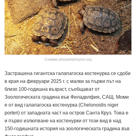
Снимки philadelphiazoo.org
Застрашена гигантска галапагоска костенурка се сдоби
в края на февруари 2025 г. с малки за първи път на
близо 100-годишна възраст, съобщават от
Зоологическата градина във Филаделфия, САЩ. Моми
е от вид галапагоска костенурка (Chelonoidis niger
porteri) от западната част на остров Санта Круз. Това е
и първо излюпване на костенурки от този вид в над
150-годишната история на зоологическата градина във