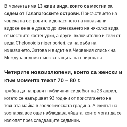
В момента има
13 живи вида, които са местни за
седем от Галапагоските острови
. Присъствието на
човека на островите и донасянето на инвазивни
видове вече е довело до изчезването на няколко вида
от местните костенурки, а други, включително и тези от
вида Chelonoidis niger porteri, са на ръба на
изчезването. Затова и видът е в Червения списък на
Международния съюз за защита на природата.
Четирите новоизлюпени, които са женски и
към момента тежат 70 – 80 г,
трябва да направят публичния си дебют на 23 април,
когато се навършват 93 години от пристигането на
тяхната майка в зоологическата градина. А екипът на
зоопарка все още наблюдава яйцата, които могат да се
излюпят през следващите седмици.