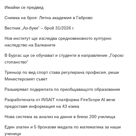
Имайки се предвид
Снимка на броя: Лятна академия в Габрово
Вестник „Аз-буки“ – брой 31/2026 г.
Нов институт ще изследва средновековното културно
наследство на Балканите
В Бургас ще се обучават и студенти в направление „Горско
стопанство“
Треньор по вид спорт става регулирана професия, реши
Министерският съвет
Разширяват подкрепата по приобщаващото образование
Разработената от INSAIT платформа FireScope AI вече
предоставя информация на 43 езика
Нова система за анализ на данни в близо 200 училища
Един златен и 5 бронзови медала по математика за наши
ученици