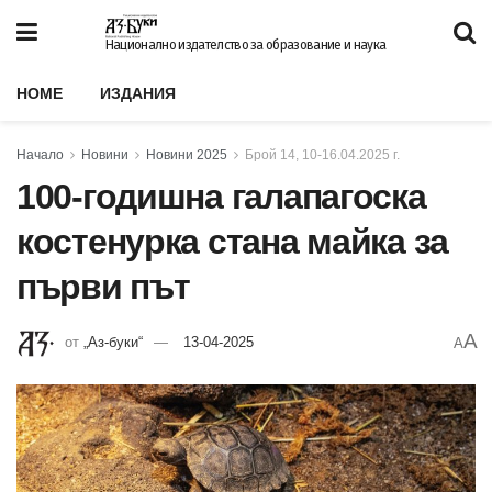
Национално издателство за образование и наука
HOME
ИЗДАНИЯ
Начало
Новини
Новини 2025
Брой 14, 10-16.04.2025 г.
100-годишна галапагоска
костенурка стана майка за
първи път
A
от
„Аз-буки“
13-04-2025
A