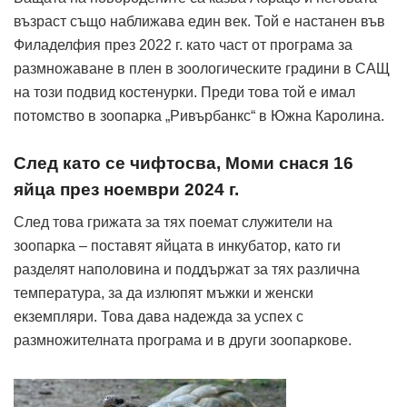
възраст също наближава един век. Той е настанен във
Филаделфия през 2022 г. като част от програма за
размножаване в плен в зоологическите градини в САЩ
на този подвид костенурки. Преди това той е имал
потомство в зоопарка „Ривърбанкс“ в Южна Каролина.
След като се чифтосва, Моми снася 16
яйца през ноември 2024 г.
След това грижата за тях поемат служители на
зоопарка – поставят яйцата в инкубатор, като ги
разделят наполовина и поддържат за тях различна
температура, за да излюпят мъжки и женски
екземпляри. Това дава надежда за успех с
размножителната програма и в други зоопаркове.