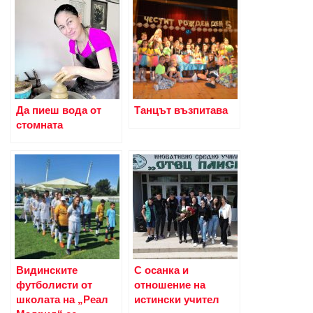
Да пиеш вода от
Танцът възпитава
стомната
Видинските
С осанка и
футболисти от
отношение на
школата на „Реал
истински учител