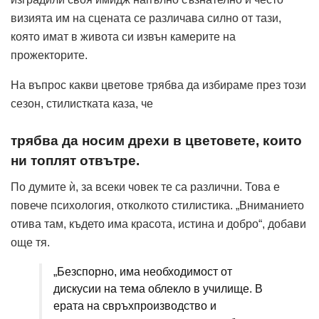
визията им на сцената се различава силно от тази,
която имат в живота си извън камерите на
прожекторите.
На въпрос какви цветове трябва да избираме през този
сезон, стилистката каза, че
трябва да носим дрехи в цветовете, които
ни топлят отвътре.
По думите ѝ, за всеки човек те са различни. Това е
повече психология, отколкото стилистика. „Вниманието
отива там, където има красота, истина и добро“, добави
още тя.
„Безспорно, има необходимост от
дискусии на тема облекло в училище. В
ерата на свръхпроизводство и