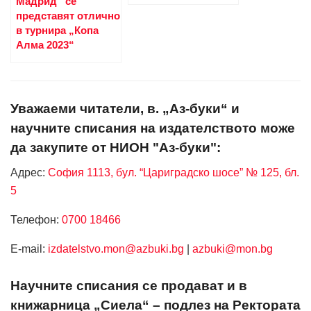
Мадрид“ се
представят отлично
в турнира „Копа
Алма 2023“
Уважаеми читатели, в. „Аз-буки“ и
научните списания на издателството може
да закупите от НИОН "Аз-буки":
Адрес:
София 1113, бул. “Цариградско шосе” № 125, бл.
5
Телефон:
0700 18466
Е-mail:
izdatelstvo.mon@azbuki.bg
|
azbuki@mon.bg
Научните списания се продават и в
книжарница „Сиела“ – подлез на Ректората