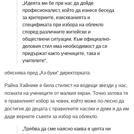
„Идеята ми бе при нас да дойде
професионалист, който да изнесе беседа
за критериите, изискванията и
спецификата при избора на облекло
според различните житейски и
обществени ситуации. Към официално-
деловия стил има необходимост да се
придържат както учениците, така и
учителите“,
обяснява пред „Аз-буки“ директорката.
Райна Хайнике е била стилист на водещи звезди у нас,
познати на учениците от малкия екран. Точно затова тя
е правилният избор за човек, който може по-лесно да
достигне до децата с правилните насоки и думи и да им
даде верните съвети за избор на облекло.
„Трябва да сме наясно каква е целта ни