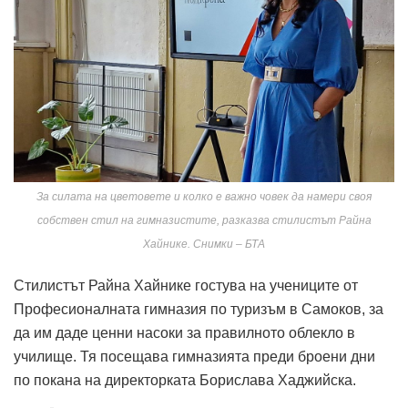
За силата на цветовете и колко е важно човек да намери своя
собствен стил на гимназистите, разказва стилистът Райна
Хайнике. Снимки – БТА
Стилистът Райна Хайнике гостува на учениците от
Професионалната гимназия по туризъм в Самоков, за
да им даде ценни насоки за правилното облекло в
училище. Тя посещава гимназията преди броени дни
по покана на директорката Борислава Хаджийска.