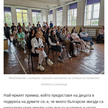
Младежите с интерес слушат насоките за избора на правилно
облекло в училище
Най-яркият пример, който предоставя на децата в
подкрепа на думите си, е, че много български звезди са
изградили своя имидж напълно съзнателно и често