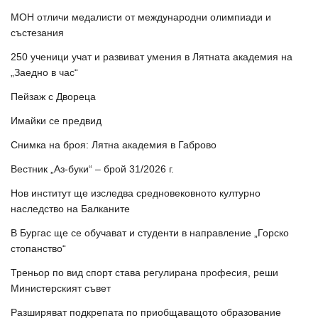
МОН отличи медалисти от международни олимпиади и
състезания
250 ученици учат и развиват умения в Лятната академия на
„Заедно в час“
Пейзаж с Двореца
Имайки се предвид
Снимка на броя: Лятна академия в Габрово
Вестник „Аз-буки“ – брой 31/2026 г.
Нов институт ще изследва средновековното културно
наследство на Балканите
В Бургас ще се обучават и студенти в направление „Горско
стопанство“
Треньор по вид спорт става регулирана професия, реши
Министерският съвет
Разширяват подкрепата по приобщаващото образование