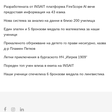
Разработената от INSAIT платформа FireScope AI вече
предоставя информация на 43 езика
Нова система за анализ на данни в близо 200 училища
Един златен и 5 бронзови медала по математика за наши
ученици
Прекаленото обгрижване на детето го прави несигурно, казва
д-р Пламен Петков
Летни приключения в бургаското НЧ „Изгрев 1909“
Пореден топ учен влиза в екипа на INSAIT
Наши ученици спечелиха 6 бронзови медала по лингвистика