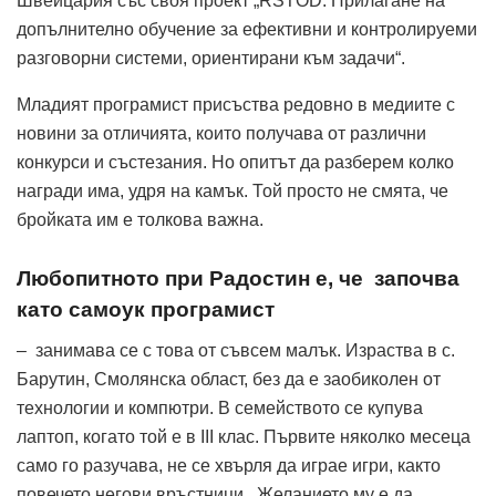
Швейцария със своя проект „RSTOD: Прилагане на
допълнително обучение за ефективни и контролируеми
разговорни системи, ориентирани към задачи“.
Младият програмист присъства редовно в медиите с
новини за отличията, които получава от различни
конкурси и състезания. Но опитът да разберем колко
награди има, удря на камък. Той просто не смята, че
бройката им е толкова важна.
Любопитното при Радостин е, че започва
като самоук програмист
– занимава се с това от съвсем малък. Израства в с.
Барутин, Смолянска област, без да е заобиколен от
технологии и компютри. В семейството се купува
лаптоп, когато той е в III клас. Първите няколко месеца
само го разучава, не се хвърля да играе игри, както
повечето негови връстници. Желанието му е да