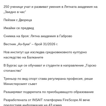
250 ученици учат и развиват умения в Лятната академия на
„Заедно в час“
Пейзаж с Двореца
Имайки се предвид
Снимка на броя: Лятна академия в Габрово
Вестник „Аз-буки“ – брой 31/2026 г.
Нов институт ще изследва средновековното културно
наследство на Балканите
В Бургас ще се обучават и студенти в направление „Горско
стопанство“
Треньор по вид спорт става регулирана професия, реши
Министерският съвет
Разширяват подкрепата по приобщаващото образование
Разработената от INSAIT платформа FireScope AI вече
предоставя информация на 43 езика