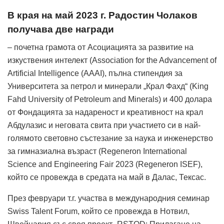
В края на май 2023 г. Радостин Чолаков
получава две награди
– почетна грамота от Асоциацията за развитие на
изкуствения интелект (Association for the Advancement of
Artificial Intelligence (AAAI), пълна стипендия за
Университета за петрол и минерали „Крал Фахд“ (King
Fahd University of Petroleum and Minerals) и 400 долара
от Фондацията за надареност и креативност на крал
Абдулазис и неговата свита при участието си в най-
голямото световно състезание за наука и инженерство
за гимназиална възраст (Regeneron International
Science and Engineering Fair 2023 (Regeneron ISEF),
който се провежда в средата на май в Далас, Тексас.
През февруари т.г. участва в международния семинар
Swiss Talent Forum, който се провежда в Нотвил,