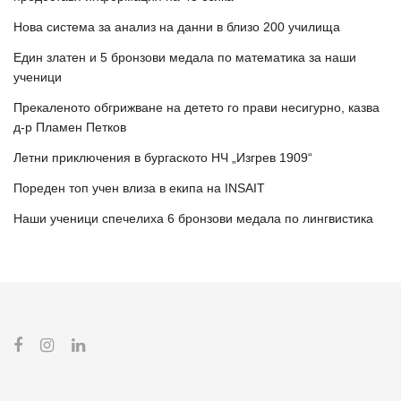
Нова система за анализ на данни в близо 200 училища
Един златен и 5 бронзови медала по математика за наши
ученици
Прекаленото обгрижване на детето го прави несигурно, казва
д-р Пламен Петков
Летни приключения в бургаското НЧ „Изгрев 1909“
Пореден топ учен влиза в екипа на INSAIT
Наши ученици спечелиха 6 бронзови медала по лингвистика