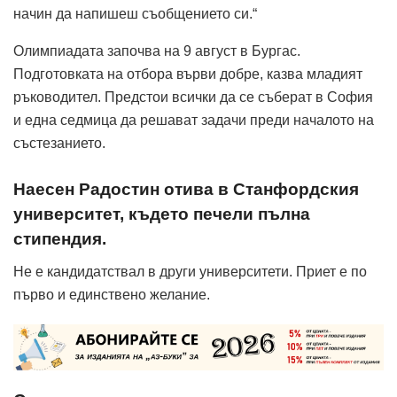
начин да напишеш съобщението си.“
Олимпиадата започва на 9 август в Бургас.
Подготовката на отбора върви добре, казва младият
ръководител. Предстои всички да се съберат в София
и една седмица да решават задачи преди началото на
състезанието.
Наесен Радостин отива в Станфордския
университет, където печели пълна
стипендия.
Не е кандидатствал в други университети. Приет е по
първо и единствено желание.