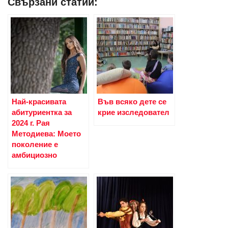
Свързани статии:
Най-красивата
Във всяко дете се
абитуриентка за
крие изследовател
2024 г. Рая
Методиева: Моето
поколение е
амбициозно