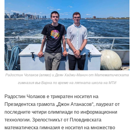
Радостин Чолаков (вляво) и Деян Хаджи-Манич от Математическата
гимназия във Варна по време на лятната школа на МТИ
Радостин Чолаков е трикратен носител на
Президентска грамота „Джон Атанасов“, лауреат от
последните четири олимпиади по информационни
технологии. Зрелостникът от Пловдивската
математическа гимназия е носител на множество