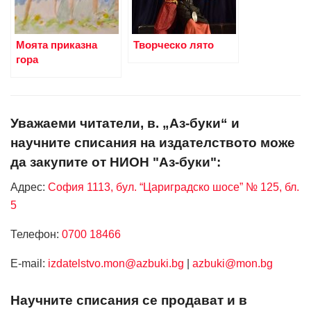
Моята приказна
Творческо лято
гора
Уважаеми читатели, в. „Аз-буки“ и
научните списания на издателството може
да закупите от НИОН "Аз-буки":
Адрес:
София 1113, бул. “Цариградско шосе” № 125, бл.
5
Телефон:
0700 18466
Е-mail:
izdatelstvo.mon@azbuki.bg
|
azbuki@mon.bg
Научните списания се продават и в