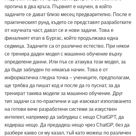
протича в два кръга. Първият е научен, в който
задачите се дават близо месец предварително. После е
практическият рунд, където се представят разработките
от научната част, дават се и нови задачи. Това е
финалният етап в Бургас, който продължава една
седмица. Задачите са от различно естество. При някои
се тренира даден модел с машинно обучение върху
определени данни. Или пък се атакува този модел, за
да бъде заблуден по някакъв начин. Това е от
информатична гледна точка – учениците, предполагам,
ще трябва да пишат код и после да го пуснат, за да
тренират такива модели за машинно обучение. Друг
тип задачи са по-практични и ще изискват използването
на готови вече разработени системи за изкуствен
интелект, например да заблудиш с нещо СhatGPT, да
кодираш нещо. Да предадеш нещо чрез СhatGP, без да
разбере какво си му казал, тъй като можеш по различен