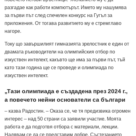
разгадае как работи компютърът. Името му нашумява
за първи път след спечелен конкурс на Гугъл за
приложения. От тогава развитието му е стремглаво
нагоре.
Току що завършилият гимназията зрелостник е един от
двамата ръководители на олимпийския отбор по
изкуствен интелект, какъвто ще има за първи път, тъй
като тази година ще се проведе и олимпиада по
изкуствен интелект.
„Тази олимпиада е създадена през 2024 г.,
а повечето нейни основатели са българи
– казва Радостин. – Оказа се, че тя предизвика огромен
интерес – над 50 страни са заявили участие. Моята
работа е да подготвя отбора с материали, лекции.
Надявам се да се представим добре. Състезанието