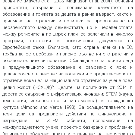
развитие (Mayers et al., 2003; Magnuson et al. 2004). Основни
приоритети, свързани с повишаване качеството на
образование и грижата за децата в ранна възраст, както и
приемане на стратегии и политики за преодоляване на
неравенството между семействата, но и неравенствата
между регионите в по-широк план, са залегнали в няколко
програми, стратегии и политически документи на
Eвропейския съюз. България, като страна членка на ЕС,
трябва да се съобрази и приеме съответните стратегии в
образователните си политики. Обхващането на всички деца
в предучилищното образование е свързано с ясно и
целенасочено планиране на политики и е представено като
стратегическа цел на Националната стратегия за учене през
5
целия живот (НСУЦЖ)
. Целите на политиките от 2014 г.
досега са свързани с цифровизация; иновации; STEM (наука,
технологии, инженерство и математика) и гражданска
култура (Almond and Verba 1998). За осъществяването на
тези цели са предприети действия по финансиране и
изграждане на STEM кабинети, подпомагане на
междупредметното учене, проектно базирано и проблемно
базираното обучение, както и развиване на творческото