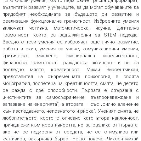
13 ключови умения, които педагозите трябва да формират,
възпитат и развият у учениците, за да могат обучаваните да
придобият необходимата за бъдещото си развитие и
реализация функционална грамотност. Изброените умения
включват четивна, математическа, научна, дигитална
грамотност, които са задължителни за STEM подхода.
Заедно с тези умения се изброяват още лично развитие,
работа в екип, умения за учене, комуникационни умения,
критическо мислене, емоционална интелигентност,
финансова грамотност, гражданска активност и не на
последно място, креативност. Михай Чиксентмихай,
представител на съвременната психология, в своята
монография, посветена на креативността, смята, че детето
се ражда с две способности. Първата е свързана с
„инстинктите за самосъхранение, възпроизвеждане и
запазване на енергията“, а втората – със „силно влечение
към изследването, непознатото и риска“. Ученият смята, че
любопитството, което е описано като втора наклонност,
принадлежи към креативността, но за разлика от първата,
ако не се подкрепя от средата, не се стимулира или
култивира, закърнява бързо. Нещо повече, Чиксентмихай