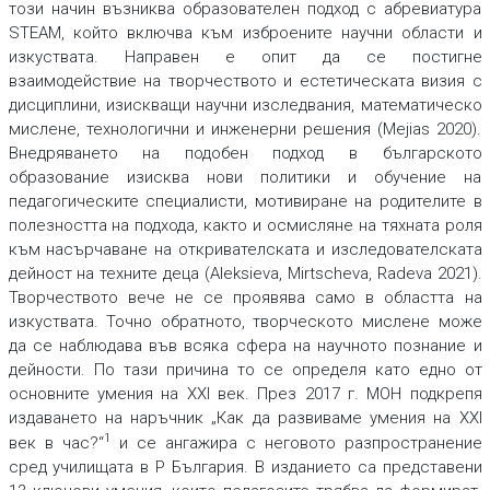
този начин възниква образователен подход с абревиатура
STEAM, който включва към изброените научни области и
изкуствата. Направен е опит да се постигне
взаимодействие на творчеството и естетическата визия с
дисциплини, изискващи научни изследвания, математическо
мислене, технологични и инженерни решения (Mejias 2020).
Внедряването на подобен подход в българското
образование изисква нови политики и обучение на
педагогическите специалисти, мотивиране на родителите в
полезността на подхода, както и осмисляне на тяхната роля
към насърчаване на откривателската и изследователската
дейност на техните деца (Aleksieva, Mirtscheva, Radeva 2021).
Творчеството вече не се проявява само в областта на
изкуствата. Точно обратното, творческото мислене може
да се наблюдава във всяка сфера на научното познание и
дейности. По тази причина то се определя като едно от
основните умения на XXI век. През 2017 г. МОН подкрепя
издаването на наръчник „Как да развиваме умения на XXI
1
век в час?“
и се ангажира с неговото разпространение
сред училищата в Р България. В изданието са представени