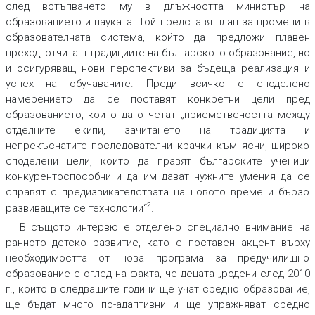
след встъпването му в длъжността министър на
образованието и науката. Той представя план за промени в
образователната система, който да предложи плавен
преход, отчитащ традициите на българското образование, но
и осигуряващ нови перспективи за бъдеща реализация и
успех на обучаваните. Преди всичко е споделено
намерението да се поставят конкретни цели пред
образованието, които да отчетат „приемствеността между
отделните екипи, зачитането на традицията и
непрекъснатите последователни крачки към ясни, широко
споделени цели, които да правят българските ученици
конкурентоспособни и да им дават нужните умения да се
справят с предизвикателствата на новото време и бързо
2
развиващите се технологии“
.
В същото интервю е отделено специално внимание на
ранното детско развитие, като е поставен акцент върху
необходимостта от нова програма за предучилищно
образование с оглед на факта, че децата „родени след 2010
г., които в следващите години ще учат средно образование,
ще бъдат много по-адаптивни и ще упражняват средно