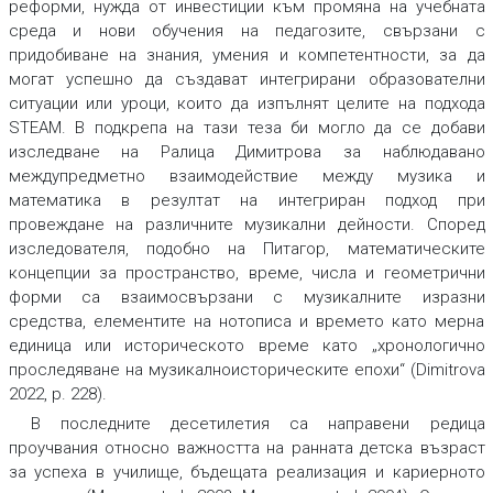
реформи, нужда от инвестиции към промяна на учебната
среда и нови обучения на педагозите, свързани с
придобиване на знания, умения и компетентности, за да
могат успешно да създават интегрирани образователни
ситуации или уроци, които да изпълнят целите на подхода
STEAM. В подкрепа на тази теза би могло да се добави
изследване на Ралица Димитрова за наблюдавано
междупредметно взаимодействие между музика и
математика в резултат на интегриран подход при
провеждане на различните музикални дейности. Според
изследователя, подобно на Питагор, математическите
концепции за пространство, време, числа и геометрични
форми са взаимосвързани с музикалните изразни
средства, елементите на нотописа и времето като мерна
единица или историческото време като „хронологично
проследяване на музикалноисторическите епохи“ (Dimitrova
2022, p. 228).
В последните десетилетия са направени редица
проучвания относно важността на ранната детска възраст
за успеха в училище, бъдещата реализация и кариерното