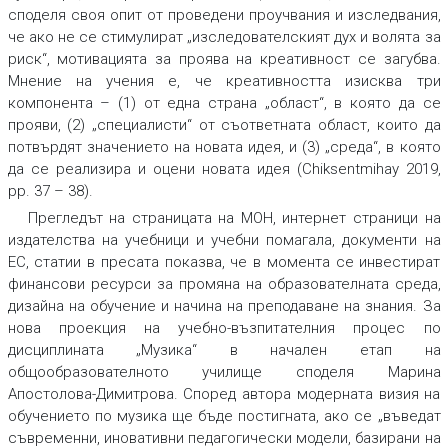
споделя своя опит от проведени проучвания и изследвания,
че ако не се стимулират „изследователският дух и волята за
риск“, мотивацията за проява на креативност се загубва.
Мнение на учения е, че креативността изисква три
компонента – (1) от една страна „област“, в която да се
прояви, (2) „специалисти“ от съответната област, които да
потвърдят значението на новата идея, и (3) „среда“, в която
да се реализира и оцени новата идея (Chiksentmihay 2019,
pp. 37 – 38).
Прегледът на страницата на МОН, интернет страници на
издателства на учебници и учебни помагала, документи на
ЕС, статии в пресата показва, че в момента се инвестират
финансови ресурси за промяна на образователната среда,
дизайна на обучение и начина на преподаване на знания. За
нова проекция на учебно-възпитателния процес по
дисциплината „Музика“ в начален етап на
общообразователното училище споделя Марина
Апостолова-Димитрова. Според автора модерната визия на
обучението по музика ще бъде постигната, ако се „въведат
съвременни, иновативни педагогически модели, базирани на