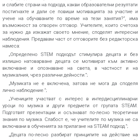
и слабите страни на подхода, какви образователни резултати
постигнахте и дали се повиши мотивацията за участие и
учене на обучаваните по време на тези занятия?“, има
възможност за отворен отговор. Учителите, които счетоха
за нужно да изкажат своето мнение, споделят интересни
наблюдения. Предавам част от отговорите без редакторска
намеса:
„Определено STEM подходът стимулира децата и без
излишно натоварване децата се мотивират към активно
включване и опознаване на света, в частност и на
музикалния, чрез различни дейности.“;
„Музиката не е включена, затова не мога да споделя
лично наблюдение.“;
„Учениците участват с интерес в интердисциплинарни
уроци по музика и други предмети от групата STEAM.
Подготвят презентации и осъзнават по-лесно теоретични
знания по музика. Слабост е, че учителите по музика не са
включвани в обученията за прилагане на STEAM подход.“;
„Децата по-лесно разбират принципите на действие на