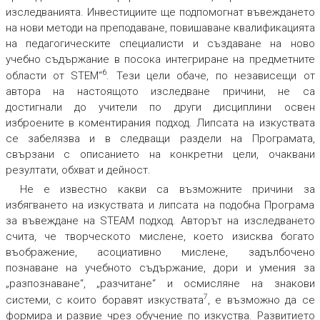
изследванията. Инвестициите ще подпомогнат въвеждането
на нови методи на преподаване, повишаване квалификацията
на педагогическите специалисти и създаване на ново
учебно съдържание в посока интегриране на предметните
6
области от STEM“
. Тези цели обаче, по независещи от
автора на настоящото изследване причини, не са
достигнали до учители по други дисциплини освен
изброените в коментирания подход. Липсата на изкуствата
се забелязва и в следващи раздели на Програмата,
свързани с описанието на конкретни цели, очаквани
резултати, обхват и дейност.
Не е известно какви са възможните причини за
избягването на изкуствата и липсата на подобна Програма
за въвеждане на STEAM подход. Авторът на изследването
счита, че творческото мислене, което изисква богато
въображение, асоциативно мислене, задълбочено
познаване на учебното съдържание, дори и умения за
„разпознаване“, „разчитане“ и осмисляне на знакови
7
системи, с които боравят изкуствата
, е възможно да се
формира и развие чрез обучение по изкуства. Развитието