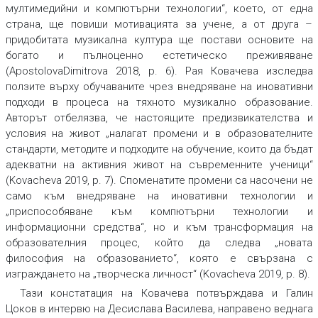
мултимедийни и компютърни технологии“, което, от една
страна, ще повиши мотивацията за учене, а от друга –
придобитата музикална култура ще постави основите на
богато и пълноценно естетическо преживяване
(ApostolovaDimitrova 2018, p. 6). Рая Ковачева изследва
ползите върху обучаваните чрез внедряване на иновативни
подходи в процеса на тяхното музикално образование.
Авторът отбелязва, че настоящите предизвикателства и
условия на живот „налагат промени и в образователните
стандарти, методите и подходите на обучение, които да бъдат
адекватни на активния живот на съвременните ученици“
(Kovacheva 2019, p. 7). Споменатите промени са насочени не
само към внедряване на иновативни технологии и
„приспособяване към компютърни технологии и
информационни средства“, но и към трансформация на
образователния процес, който да следва „новата
философия на образованието“, която е свързана с
изграждането на „творческа личност“ (Kovacheva 2019, p. 8).
Тази констатация на Ковачева потвърждава и Галин
Цоков в интервю на Десислава Василева, направено веднага