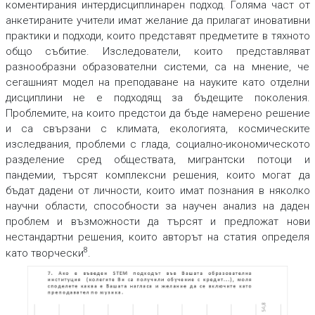
коментирания интердисциплинарен подход. Голяма част от
анкетираните учители имат желание да прилагат иновативни
практики и подходи, които представят предметите в тяхното
общо събитие. Изследователи, които представляват
разнообразни образователни системи, са на мнение, че
сегашният модел на преподаване на науките като отделни
дисциплини не е подходящ за бъдещите поколения.
Проблемите, на които предстои да бъде намерено решение
и са свързани с климата, екологията, космическите
изследвания, проблеми с глада, социално-икономическото
разделение сред обществата, мигрантски потоци и
пандемии, търсят комплексни решения, които могат да
бъдат дадени от личности, които имат познания в няколко
научни области, способности за научен анализ на даден
проблем и възможности да търсят и предложат нови
нестандартни решения, които авторът на статия определя
8
като творчески
.