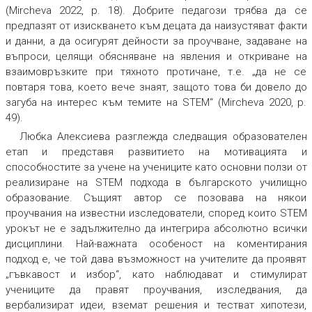
(Mircheva 2022, p. 18). Добрите педагози трябва да се
предпазят от изискването към децата да наизустяват факти
и данни, а да осигурят дейности за проучване, задаване на
въпроси, целящи обясняване на явления и откриване на
взаимовръзките при тяхното протичане, т.е. „да не се
повтаря това, което вече знаят, защото това би довело до
загуба на интерес към темите на STEM“ (Mircheva 2020, p.
49).
Любка Алексиева разглежда следващия образователен
етап и представя развитието на мотивацията и
способностите за учене на учениците като основни ползи от
реализиране на STEM подхода в българското училищно
образование. Същият автор се позовава на някои
проучвания на известни изследователи, според които STEM
урокът не е задължително да интегрира абсолютно всички
дисциплини. Най-важната особеност на коментирания
подход е, че той дава възможност на учителите да проявят
„гъвкавост и избор“, като наблюдават и стимулират
учениците да правят проучвания, изследвания, да
вербализират идеи, вземат решения и тестват хипотези,