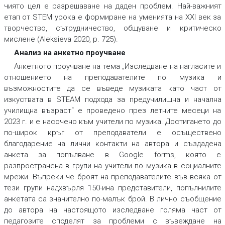
чиято цел е разрешаване на даден проблем. Най-важният
етап от STEM урока е формиране на уменията на XXI век за
творчество, сътрудничество, общуване и критическо
мислене (Aleksieva 2020, p. 725).
Анализ на анкетно проучване
Анкетното проучване на тема „Изследване на нагласите и
отношението на преподавателите по музика и
възможностите да се въведе музиката като част от
изкуствата в STEAM подхода за предучилищна и начална
училищна възраст“ е проведено през летните месеци на
2023 г. и е насочено към учители по музика. Достигането до
по-широк кръг от преподаватели е осъществено
благодарение на лични контакти на автора и създадена
анкета за попълване в Google forms, която е
разпространена в групи на учители по музика в социалните
мрежи. Въпреки че броят на преподавателите във всяка от
тези групи надхвърля 150-ина представители, попълнилите
анкетата са значително по-малък брой. В лично съобщение
до автора на настоящото изследване голяма част от
педагозите споделят за проблеми с въвеждане на