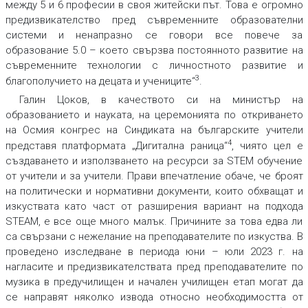
между 5 и 6 професии в своя житейски път. Това е огромно
предизвикателство пред съвременните образователни
системи и ненапразно се говори все повече за
образование 5.0 – което свързва постоянното развитие на
съвременните технологии с личностното развитие и
3
благополучието на децата и учениците“
.
Галин Цоков, в качеството си на министър на
образованието и науката, на церемонията по откриването
на Осмия конгрес на Синдиката на българските учители
4
представя платформата „Дигитална раница“
, чиято цел е
създаването и използването на ресурси за STEM обучение
от учители и за учители. Прави впечатление обаче, че броят
на политически и нормативни документи, които обхващат и
изкуствата като част от разширения вариант на подхода
STEAM, е все още много малък. Причините за това едва ли
са свързани с нежелание на преподавателите по изкуства. В
проведено изследване в периода юни – юли 2023 г. на
нагласите и предизвикателствата пред преподавателите по
музика в предучилищен и начален училищен етап могат да
се направят няколко извода относно необходимостта от