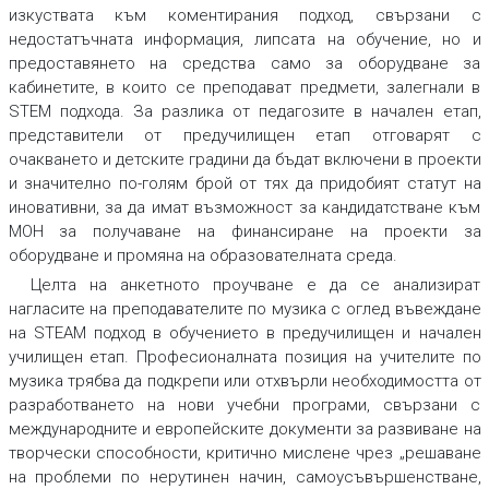
изкуствата към коментирания подход, свързани с
недостатъчната информация, липсата на обучение, но и
предоставянето на средства само за оборудване за
кабинетите, в които се преподават предмети, залегнали в
STEM подхода. За разлика от педагозите в начален етап,
представители от предучилищен етап отговарят с
очакването и детските градини да бъдат включени в проекти
и значително по-голям брой от тях да придобият статут на
иновативни, за да имат възможност за кандидатстване към
МОН за получаване на финансиране на проекти за
оборудване и промяна на образователната среда.
Целта на анкетното проучване е да се анализират
нагласите на преподавателите по музика с оглед въвеждане
на STEAM подход в обучението в предучилищен и начален
училищен етап. Професионалната позиция на учителите по
музика трябва да подкрепи или отхвърли необходимостта от
разработването на нови учебни програми, свързани с
международните и европейските документи за развиване на
творчески способности, критично мислене чрез „решаване
на проблеми по нерутинен начин, самоусъвършенстване,