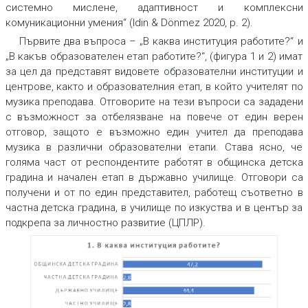
системно мислене, адаптивност и комплексни
комуникационни умения“ (Idin & Dönmez 2020, p. 2).
Първите два въпроса – „В каква институция работите?“ и
„В какъв образователен етап работите?“, (фигура 1 и 2) имат
за цел да представят видовете образователни институции и
центрове, както и образователния етап, в който учителят по
музика преподава. Отговорите на тези въпроси са зададени
с възможност за отбелязване на повече от един верен
отговор, защото е възможно един учител да преподава
музика в различни образователни етапи. Става ясно, че
голяма част от респондентите работят в общинска детска
градина и начален етап в държавно училище. Отговори са
получени и от по един представител, работещ съответно в
частна детска градина, в училище по изкуства и в център за
подкрепа за личностно развитие (ЦПЛР).