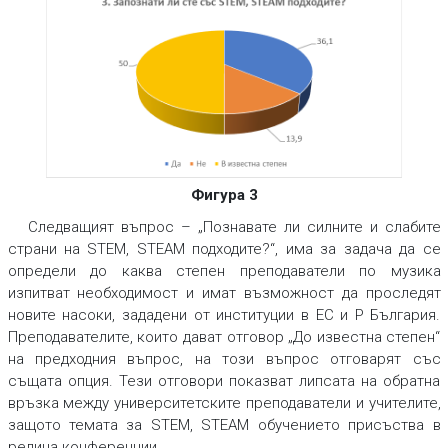
Фигура 3
Следващият въпрос – „Познавате ли силните и слабите
страни на STEM, STEAM подходите?“, има за задача да се
определи до каква степен преподаватели по музика
изпитват необходимост и имат възможност да проследят
новите насоки, зададени от институции в ЕС и Р България.
Преподавателите, които дават отговор „До известна степен“
на предходния въпрос, на този въпрос отговарят със
същата опция. Тези отговори показват липсата на обратна
връзка между университетските преподаватели и учителите,
защото темата за STEM, STEAM обучението присъства в
редица конференции.