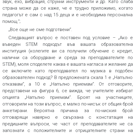
звук, ехо, вибрация, струнни инструменти и др. Като слаба
страна може да се каже, че е трудно приложимо, когато
педагогът е сам с над 15 деца и е необходима персонална
помощ.“;
„Все още не сме подготвени“.
Следващият въпрос е поставен под условие – „Ако е
въведен STEM подходът във вашата образователна
институция (колегите ви са получили обучение с кредит,
налични са оборудване и среда за преподавателите по
STEM), моля споделете каква е вашата нагласа и желание да
се включите като преподавател по музика в подобен
образователен подход? В предложената скала 1 е „Напълно
отказвам“, а 10 е „Напълно приемам“. От отговорите,
представени на фигура 6, се вижда, че учителите избират
опцията „Напълно приемам“. Броят на участниците,
отговорили на този въпрос, е малко по-нисък от общия брой
анкетирани. Вероятна причина за по-ниския брой
отговарящи навярно е свързана с констатация на
предишните въпроси, че част от преподавателите не са
запознати с положителните и отрицателните страни на