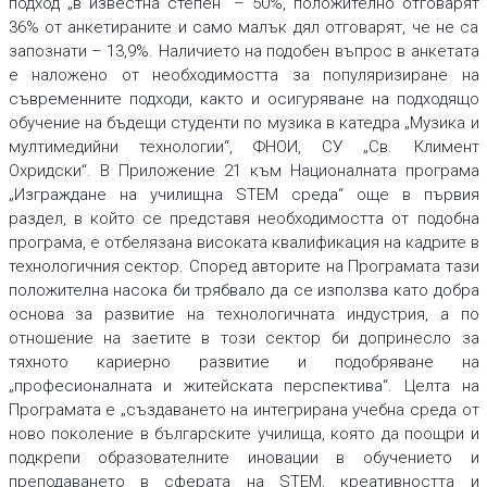
подход „в известна степен“ – 50%, положително отговарят
36% от анкетираните и само малък дял отговарят, че не са
запознати – 13,9%. Наличието на подобен въпрос в анкетата
е наложено от необходимостта за популяризиране на
съвременните подходи, както и осигуряване на подходящо
обучение на бъдещи студенти по музика в катедра „Музика и
мултимедийни технологии“, ФНОИ, СУ „Св. Климент
Охридски“. В Приложение 21 към Националната програма
„Изграждане на училищна STEM среда“ още в първия
раздел, в който се представя необходимостта от подобна
програма, е отбелязана високата квалификация на кадрите в
технологичния сектор. Според авторите на Програмата тази
положителна насока би трябвало да се използва като добра
основа за развитие на технологичната индустрия, а по
отношение на заетите в този сектор би допринесло за
тяхното кариерно развитие и подобряване на
„професионалната и житейската перспектива“. Целта на
Програмата е „създаването на интегрирана учебна среда от
ново поколение в българските училища, която да поощри и
подкрепи образователните иновации в обучението и
преподаването в сферата на STEM, креативността и