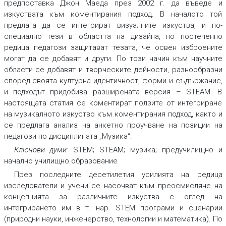
предпоставка Джон Маеда през 2002 г. да въведе и
изкуствата към коментирания подход. В началото той
предлага да се интегрират визуалните изкуства, и по-
специално тези в областта на дизайна, но постепенно
редица педагози защитават тезата, че освен изброените
могат да се добавят и други. По този начин към научните
области се добавят и творческите дейности, разнообразни
според своята културна идентичност, форми и съдържание,
и подходът придобива разширената версия – STEAM. В
настоящата статия се коментират ползите от интегриране
на музикалното изкуство към коментирания подход, както и
се предлага анализ на анкетно проучване на позиции на
педагози по дисциплината „Музика“.
Ключови думи:
STEM; STEAM; музика; предучилищно и
начално училищно образование
През последните десетилетия усилията на редица
изследователи и учени се насочват към преосмисляне на
концепцията за различните изкуства с оглед на
интегрирането им в т. нар. STEM програми и сценарии
(природни науки, инженерство, технологии и математика). По