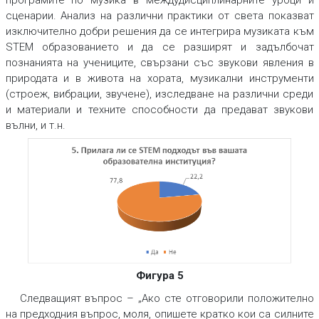
програмите по музика в междудисциплинарните уроци и
сценарии. Анализ на различни практики от света показват
изключително добри решения да се интегрира музиката към
STEM образованието и да се разширят и задълбочат
познанията на учениците, свързани със звукови явления в
природата и в живота на хората, музикални инструменти
(строеж, вибрации, звучене), изследване на различни среди
и материали и техните способности да предават звукови
вълни, и т.н.
Фигура 5
Следващият въпрос – „Ако сте отговорили положително
на предходния въпрос, моля, опишете кратко кои са силните