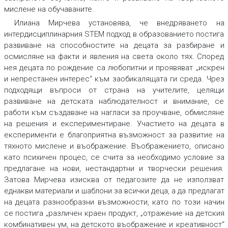
мислене на обучаваните.
Илиана Мирчева установява, че внедряването на
интердисциплинарния STEM подход в образованието постига
развиване на способностите на децата за разбиране и
осмисляне на факти и явления на света около тях. Според
нея децата по рождение са любопитни и проявяват „искрен
и непрестанен интерес“ към заобикалящата ги среда. Чрез
подходящи въпроси от страна на учителите, целящи
развиване на детската наблюдателност и внимание, се
работи към създаване на нагласи за проучване, обмисляне
на решения и експериментиране. Участието на децата в
експерименти е благоприятна възможност за развитие на
тяхното мислене и въображение. Въображението, описано
като психичен процес, се счита за необходимо условие за
предлагане на нови, нестандартни и творчески решения.
Затова Мирчева изисква от педагозите да не използват
еднакви материали и шаблони за всички деца, а да предлагат
на децата разнообразни възможности, като по този начин
се постига „различен краен продукт, „отражение на детския
комбинативен ум, на детското въображение и креативност“