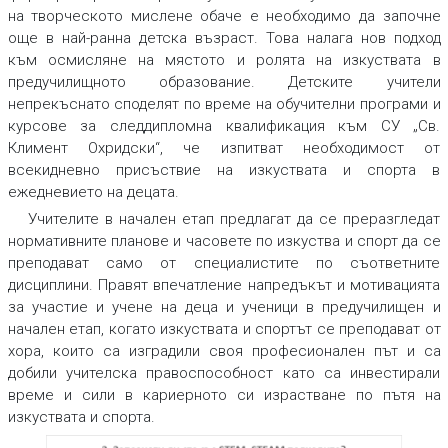
на творческото мислене обаче е необходимо да започне
още в най-ранна детска възраст. Това налага нов подход
към осмисляне на мястото и ролята на изкуствата в
предучилищното образование. Детските учители
непрекъснато споделят по време на обучителни програми и
курсове за следдипломна квалификация към СУ „Св.
Климент Охридски“, че изпитват необходимост от
всекидневно присъствие на изкуствата и спорта в
ежедневието на децата.
Учителите в начален етап предлагат да се преразгледат
нормативните планове и часовете по изкуства и спорт да се
преподават само от специалистите по съответните
дисциплини. Правят впечатление напредъкът и мотивацията
за участие и учене на деца и ученици в предучилищен и
начален етап, когато изкуствата и спортът се преподават от
хора, които са изградили своя професионален път и са
добили учителска правоспособност като са инвестирали
време и сили в кариерното си израстване по пътя на
изкуствата и спорта.