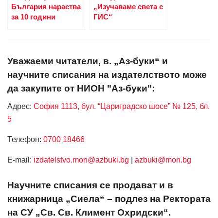
България нараства
„Изучаваме света с
за 10 години
ГИС“
Уважаеми читатели, в. „Аз-буки“ и
научните списания на издателството може
да закупите от НИОН "Аз-буки":
Адрес:
София 1113, бул. “Цариградско шосе” № 125, бл.
5
Телефон:
0700 18466
Е-mail:
izdatelstvo.mon@azbuki.bg
|
azbuki@mon.bg
Научните списания се продават и в
книжарница „Сиела“ – подлез на Ректората
на СУ „Св. Св. Климент Охридски“.