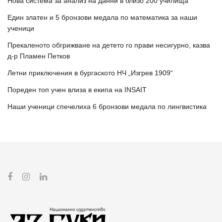
Нова система за анализ на данни в близо 200 училища
Един златен и 5 бронзови медала по математика за наши
ученици
Прекаленото обгрижване на детето го прави несигурно, казва
д-р Пламен Петков
Летни приключения в бургаското НЧ „Изгрев 1909“
Пореден топ учен влиза в екипа на INSAIT
Наши ученици спечелиха 6 бронзови медала по лингвистика