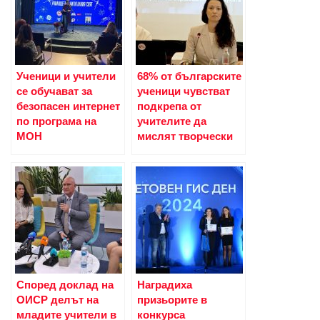
Ученици и учители
68% от българските
се обучават за
ученици чувстват
безопасен интернет
подкрепа от
по програма на
учителите да
МОН
мислят творчески
Според доклад на
Наградиха
ОИСР делът на
призьорите в
младите учители в
конкурса