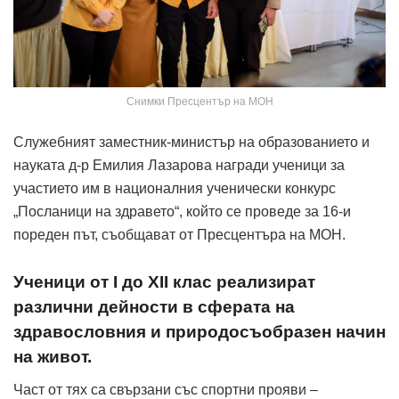
Снимки Пресцентър на МОН
Служебният заместник-министър на образованието и
науката д-р Емилия Лазарова награди ученици за
участието им в националния ученически конкурс
„Посланици на здравето“, който се проведе за 16-и
пореден път, съобщават от Пресцентъра на МОН.
Ученици от I до XII клас реализират
различни дейности в сферата на
здравословния и природосъобразен начин
на живот.
Част от тях са свързани със спортни прояви –