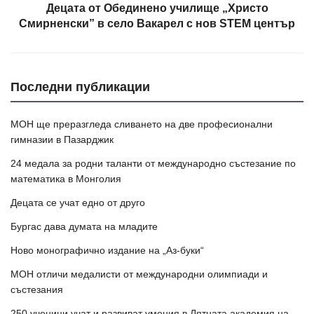
Децата от Обединено училище „Христо
Смирненски” в село Вакaрел с нов STEM център
Последни публикации
МОН ще преразгледа сливането на две професионални
гимназии в Пазарджик
24 медала за родни таланти от международно състезание по
математика в Монголия
Децата се учат едно от друго
Бургас дава думата на младите
Ново монографично издание на „Аз-буки“
МОН отличи медалисти от международни олимпиади и
състезания
250 ученици учат и развиват умения в Лятната академия на