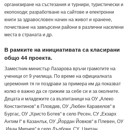
организиране на състезания и турнири, туристически и
екопоходи; разработване на сайтове и електронни
книги за здравословен начин на живот и хранене,
почистване на замърсени райони в различни населени
места в страната и др.
В рамките на инициативата са класирани
общо 44 проекта.
Заместник-министър Лазарова връчи грамотите на
ученици от 9 училища. По време на официалната
церемония тя ги поздрави за примера им да показват
колко е важно да се грижим за себе си и за околните.
Децата и младежите са възпитаници на ОУ „Алеко
Константинов“ в Пловдив, ОУ „Любен Каравелов“ в
Бургас, ОУ „Христо Ботев“ в село Ресен, СУ „Екзарх
Антим I“ в Казанлък, ОУ „Йордан Йовков“ в Плевен, ОУ
„Иван Мирчев“ в село Дълбоки, СУ „Цветан