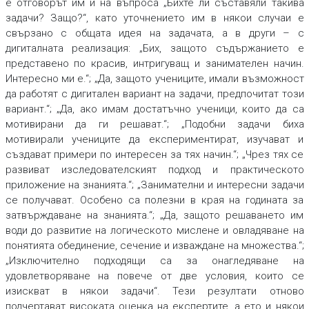
е отговорът им и на въпроса „Бихте ли съставяли такива
задачи? Защо?“, като уточнението им в някои случаи е
свързано с общата идея на задачата, а в други – с
дигиталната реализация: „Бих, защото съдържанието е
представено по красив, интригуващ и занимателен начин.
Интересно ми е.“; „Да, защото учениците, имали възможност
да работят с дигитален вариант на задачи, предпочитат този
вариант.“; „Да, ако имам достатъчно ученици, които да са
мотивирани да ги решават.“; „Подобни задачи биха
мотивирали учениците да експериментират, изучават и
създават примери по интересен за тях начин.“; „Чрез тях се
развиват изследователският подход и практическото
приложение на знанията.“; „Занимателни и интересни задачи
се получават. Особено са полезни в края на годината за
затвърждаване на знанията.“; „Да, защото решаването им
води до развитие на логическото мислене и овладяване на
понятията обединение, сечение и изваждане на множества.“;
„Изключително подходящи са за онагледяване на
удовлетворяване на повече от две условия, които се
изискват в някои задачи“. Тези резултати отново
подчертават високата оценка на експертите, а ето и някои