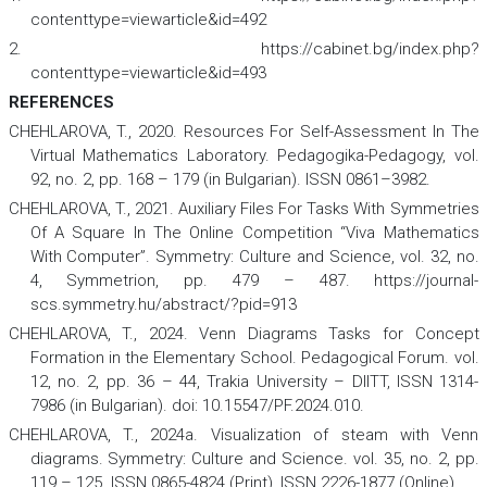
contenttype=viewarticle&id=492
2. https://cabinet.bg/index.php?
contenttype=viewarticle&id=493
REFERENCES
CHEHLAROVA, T., 2020. Resources For Self-Assessment In The
Virtual Mathematics Laboratory.
Pedagogika-Pedagogy
,
vol.
92, no. 2, pp. 168 – 179 (in Bulgarian). ISSN 0861–3982.
CHEHLAROVA, T., 2021. Auxiliary Files For Tasks With Symmetries
Of A Square In The Online Competition “Viva Mathematics
With Computer”.
Symmetry: Culture and Science
,
vol. 32, no.
4, Symmetrion, pp. 479 – 487. https://journal-
scs.symmetry.hu/abstract/?pid=913
CHEHLAROVA, T., 2024. Venn Diagrams Tasks for Concept
Formation in the Elementary School.
Pedagogical Forum
.
vol.
12, no. 2, pp. 36 – 44, Trakia University – DIITT, ISSN 1314-
7986 (in Bulgarian). doi: 10.15547/PF.2024.010.
CHEHLAROVA, T., 2024a. Visualization of steam with Venn
diagrams.
Symmetry: Culture and Science.
vol. 35, no. 2, pp.
119 – 125. ISSN 0865-4824 (Print), ISSN 2226-1877 (Online).