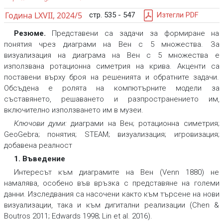
Година LXVII, 2024/5
стр. 535 - 547
Изтегли PDF
Резюме.
Представени са задачи за формиране на
понятия чрез диаграми на Вен с 5 множества. За
визуализация на диаграма на Вен с 5 множества е
използвана ротационна симетрия на крива. Акценти са
поставени върху броя на решенията и обратните задачи.
Обсъдена е ролята на компютърните модели за
съставянето, решаването и разпространението им,
включително използването им в музеи.
Ключови думи:
диаграми на Вен; ротационна симетрия;
GeoGebra; понятия; STEAM; визуализация; игровизация;
добавена реалност
1. Въведение
Интересът към диаграмите на Вен (Venn 1880) не
намалява, особено във връзка с представяне на големи
данни. Изследвания са насочени както към търсене на нови
визуализации, така и към дигитални реализации (Chen &
Boutros 2011; Edwards 1998; Lin et al. 2016).