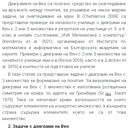
Диаграмите на Вен са полезно средство за онагледяване
на връзката между понятия, за решаване на някои видове
задачи, за онагледяване на идеи. В (Chehlarova 2024) са
представени примери за началното училище с диаграми на
Вен с 2 или 3 множества и резултати на участници от 3. и 4.
клас в онлайн състезание „VIVA Математика с компютър“
(Kenderov et al. 2021), организирано от Института по
математика и информатика на Българската академия на
науките. Примери с диаграми на Вен с 2 или 3 множества за
началното училище има и в (Kirova 2016), както и в (Lalchev et
al. 2016) в контекста на подготовка на учители.
В тази статия са представени задачи с диаграми на Вен с
5 множества за формиране на понятия. За визуализация на
диаграма на Вен с 5 множества е използвана ротационна
симетрия на крива, по идеята на Грюнбаум (Gr
baum
un
¨
1975). Така се използват криви, вътрешността на които
съдържат елементите на конкретно множество, а външната
страна съдържа елементите, които не са от това
множество.
2. Задачи с диаграми на Вен