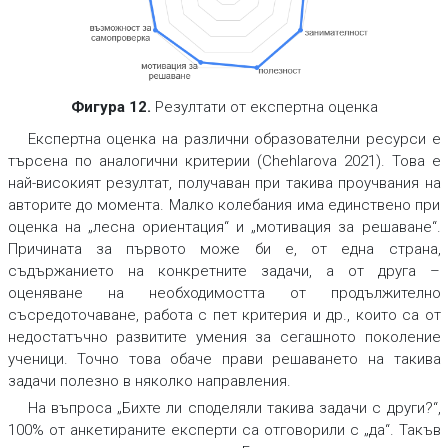
Фигура 12.
Резултати от експертна оценка
Експертна оценка на различни образователни ресурси е
търсена по аналогични критерии (Chehlarova 2021). Това е
най-високият резултат, получаван при такива проучвания на
авторите до момента. Малко колебания има единствено при
оценка на „лесна ориентация“ и „мотивация за решаване“.
Причината за първото може би е, от една страна,
съдържанието на конкретните задачи, а от друга –
оценяване на необходимостта от продължително
съсредоточаване, работа с пет критерия и др., които са от
недостатъчно развитите умения за сегашното поколение
ученици. Точно това обаче прави решаването на такива
задачи полезно в няколко направления.
На въпроса „Бихте ли споделяли такива задачи с други?“,
100% от анкетираните експерти са отговорили с „да“. Такъв