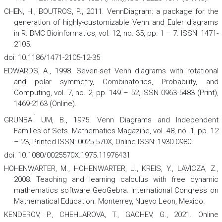
CHEN, H., BOUTROS, P., 2011. VennDiagram: a package for the
generation of highly-customizable Venn and Euler diagrams
in R.
BMC Bioinformatics
,
vol. 12, no. 35, pp. 1 – 7. ISSN: 1471-
2105.
doi: 10.1186/1471-2105-12-35
EDWARDS, A., 1998. Seven-set Venn diagrams with rotational
and polar symmetry,
Combinatorics, Probability, and
Computing
,
vol. 7, no. 2, pp. 149 – 52, ISSN 0963-5483 (Print),
1469-2163 (Online).
¨
GRUNBA
UM, B., 1975. Venn Diagrams and Independent
Families of Sets.
Mathematics Magazine
,
vol. 48, no. 1, pp. 12
– 23, Printed ISSN: 0025-570X, Online ISSN: 1930-0980.
doi: 10.1080/0025570X.1975.11976431
HOHENWARTER, M., HOHENWARTER, J., KREIS, Y., LAVICZA, Z.,
2008. Teaching and learning calculus with free dynamic
mathematics software GeoGebra.
International Congress on
Mathematical Education
.
Monterrey, Nuevo Leon, Mexico.
KENDEROV, P., CHEHLAROVA, T., GACHEV, G., 2021. Online