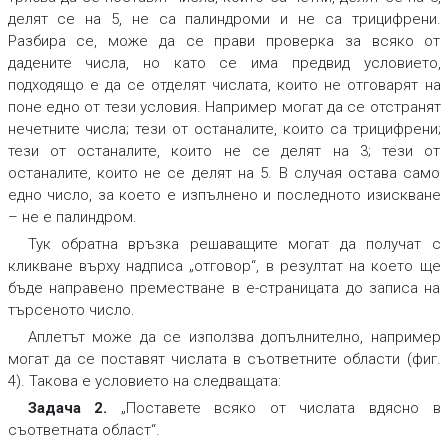
делят се на 5, не са палиндроми и не са трицифрени.
Разбира се, може да се прави проверка за всяко от
дадените числа, но като се има предвид условието,
подходящо е да се отделят числата, които не отговарят на
поне едно от тези условия. Например могат да се отстранят
нечетните числа; тези от останалите, които са трицифрени;
тези от останалите, които не се делят на 3; тези от
останалите, които не се делят на 5. В случая остава само
едно число, за което е изпълнено и последното изискване
– не е палиндром.
Тук обратна връзка решаващите могат да получат с
кликване върху надписа „отговор“, в резултат на което ще
бъде направено преместване в е-страницата до записа на
търсеното число.
Аплетът може да се използва допълнително, например
могат да се поставят числата в съответните области (фиг.
4). Такова е условието на следващата:
Задача 2.
„Поставете всяко от числата вдясно в
съответната област“.