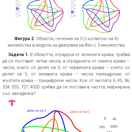
Фигура 2.
Области, сечения на 3 (съответно на 4)
множества в модела на диаграма на Вен с 5 множества
Задача 1
.
В областта, оградена от зелената крива, трябва
да се поставят четни числа, в оградената от синята крива –
числа, които се делят на 3, от червената крива – които се
делят на 5, от лилавата крива – числа палиндроми, от
жълтата крива – трицифрени числа. Кое от числата 6, 45, 96,
324, 555, 727, 4020 трябва да се постави в частта, маркирана
със звездичка?