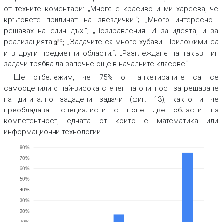
от техните коментари: „Много е красиво и ми харесва, че
кръговете приличат на звездички.“; „Много интересно...
решавах на един дъх.“; „Поздравления! И за идеята, и за
реализацията
„Задачите са много хубави. Приложими са
и!“;
`
и в други предметни области.“; „Разглеждане на такъв тип
задачи трябва да започне още в началните класове“.
Ще отбележим, че 75% от анкетираните са се
самооценили с най-висока степен на опитност за решаване
на дигитално зададени задачи (фиг. 13), както и че
преобладават специалисти с поне две области на
компетентност, едната от които е математика или
информационни технологии.