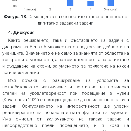
Фигура 13.
Самооценка на експертите относно опитност с
дигитално задавани задачи
4. Дискусия
Както решаването, така и съставянето на задачи с
диаграми на Вен с 5 множества са подходящи дейности за
учениците. Значението е не само за знанията от областта на
конкретните множества, а за компетентността за разчитане
и създаване на схеми, за умението за прилагане на някои
логически знания.
Във връзка с разширяване на условията за
потребителското изживяване и постигане на по-висока
степен на удовлетвореност при посещение в музеи
(Kovatcheva 2022) е подходящо да се да се използват такива
задачи. Осигуряването на интерактивност ще улесни
реализирането на образователната функция на музеите.
Има смисъл от включването на такава задача и
непосредствено преди посещението, и в края на