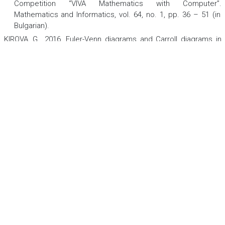
Competition “VIVA Mathematics with Computer”.
Mathematics and Informatics
,
vol. 64, no. 1, pp. 36 – 51 (in
Bulgarian).
KIROVA, G., 2016. Euler-Venn diagrams and Carroll diagrams in
elementary mathematics education.
Education and
technology
,
pp. 235 – 239 (in Bulgarian). ISSN 1314-1791
(Print) ISSN 2535-1214 (Online).
KOVATCHEVA, E., 2022.
Dialogues At Home
.
Propeller Publisher
(in Bulgarian). ISBN 978-954-392-692-3, ISBN 978-954-392-693-0
(e-book).
LALCHEV, Z., VARBANOVA, M., VOUTOVA, I., DOUSHKOV, I., 2016.
Euler-Venn Diagrams or MZ-Cards in Primary School
Mathematics.
Mathematics and Informatics
.
vol. 59, no. 2, pp.
143 – 169 (in Bulgarian). ISSN 1310–2230 (Print), 1314–8532
(Online).
LIN, G., CHAI, J., YUAN, S., MAI, C., CAI, L., MURPHY, R.W., ZHOU,
W., LUO, J., 2016. VennPainter: A Tool for the Comparison and
Identification of Candidate Genes Based on Venn Diagrams.
PLoS ONE
,
vol. 11, no. 4, e0154315. ISSN 1932-6203.