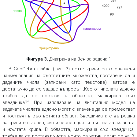
Фигура 3.
Диаграма на Вен за задача 1
В GeoGebra файла (фиг. 3) петте криви са с означени
наименования на съответните множества, поставени са и
дадените числа (записани като текстове), затова е
достатъчно да се зададе въпросът „Кое от числата вдясно
трябва да се постави в областта, маркирана със
звездичка?“. При използване на дигиталния модел на
задачата числата вдясно могат с влачене да се преместват
и поставят в съответната област. Звездичката е вътрешна
за кривите в зелен, син и червен цвят и външна за лилавата
и жълтата крива. В областта, маркирана със звездичка,
трябва да се поставят числа, които са четни, делят се на 3,