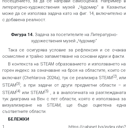
посещението, за да се направи самооценка. Например в
литературно-художествения музей „Чудомир“ в Казанлък
може да се използва задача като на фиг. 14, включително и
с добавена реалност.
Фигура 14.
Задача за посетителите на Литературно-
художествения музей „Чудомир“
Така се осигурява условие за рефлексия и се очаква
осмисляне и трайно запаметяване на основни идеи и факти.
В контекста на STEAM образованието и използването на
горен индекс за означаване на броя на областите, които се
(2)
включват (Chehlarova 2024a), тук се реализира STEAM
, или
(3)
STEAM
, а при задачи от други предметни области – и
(4)
(5)
STEAM
или STEAM
, а в аналогичната на разглежданата
тук диаграма на Вен с пет области, която е използвана за
визуализиране на STEAM, ще бъде оцветена една
съответните области.
БЕЛЕЖКИ
1. https://cabinet.bg/index.php?