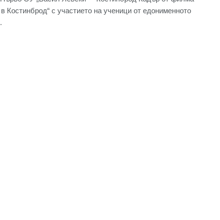
 в Костинброд“ с участието на ученици от едонименното
.