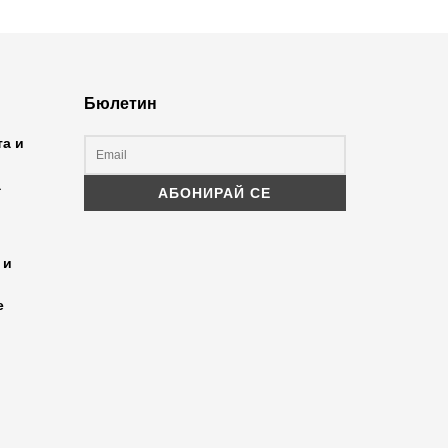
Бюлетин
та и
а
 и
е