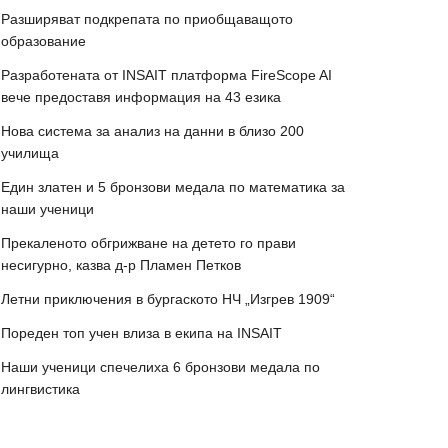
Разширяват подкрепата по приобщаващото
образование
Разработената от INSAIT платформа FireScope AI
вече предоставя информация на 43 езика
Нова система за анализ на данни в близо 200
училища
Един златен и 5 бронзови медала по математика за
наши ученици
Прекаленото обгрижване на детето го прави
несигурно, казва д-р Пламен Петков
Летни приключения в бургаското НЧ „Изгрев 1909“
Пореден топ учен влиза в екипа на INSAIT
Наши ученици спечелиха 6 бронзови медала по
лингвистика