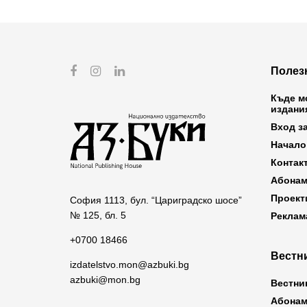
Полез
Къде м
издани
Вход з
Начало
Контак
Абонам
Проект
София 1113, бул. “Цариградско шосе”
№ 125, бл. 5
Реклам
+0700 18466
Вестни
izdatelstvo.mon@azbuki.bg
azbuki@mon.bg
Вестни
Абонам