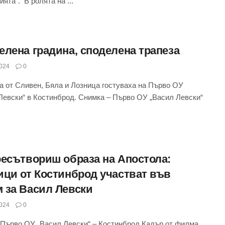
ята“. В ролята на ...
елена градина, споделена трапеза
024
0
 от Сливен, Бяла и Лозница гостуваха на Първо ОУ
Левски“ в Костинброд. Снимка – Първо ОУ „Васил Левски“
ресътвориш образа на Апостола:
ици от Костинброд участват във
 за Васил Левски
024
0
Първо ОУ „Васил Левски“ – Костинброд Кадър от филма