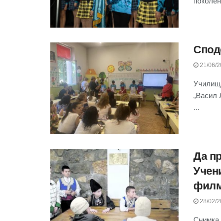
поколени
Спод
21/06/2
Училища
„Васил 
...
Да п
Учен
филм
28/02/2
Снимка 