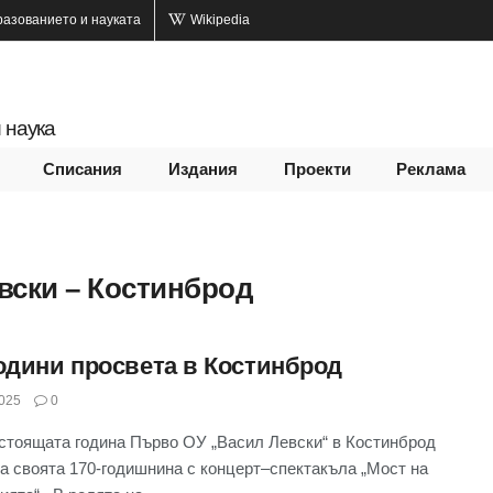
разованието и науката
Wikipedia
 наука
Списания
Издания
Проекти
Реклама
вски – Костинброд
години просвета в Костинброд
025
0
стоящата година Първо ОУ „Васил Левски“ в Костинброд
а своята 170-годишнина с концерт–спектакъла „Мост на