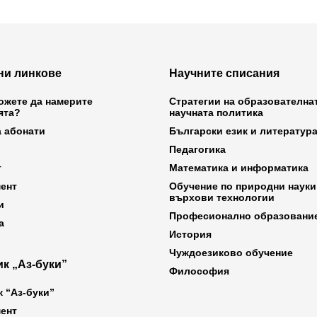
ни линкове
Научните списания
ожете да намерите
Стратегии на образователна
ята?
научната политика
а абонати
Български език и литератур
Педагогика
т
Математика и информатика
ент
Обучение по природни науки
върхови технологии
и
Професионално образовани
а
История
Чуждоезиково обучение
к „Аз-буки”
Философия
к “Аз-буки”
ент