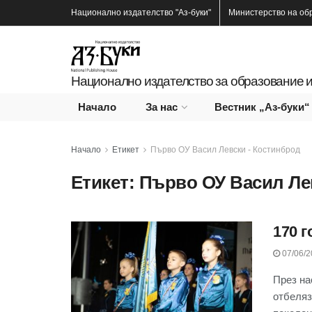
Национално издателство
"Аз-буки"
Министерство на об
Национално издателство за образование и
Начало
За нас
Вестник „Аз-буки“
Начало
Етикет
Първо ОУ Васил Левски - Костинброд
Етикет:
Първо ОУ Васил Ле
170 
07/06/2
През на
отбеляз