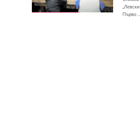
„Левски
Първо ..