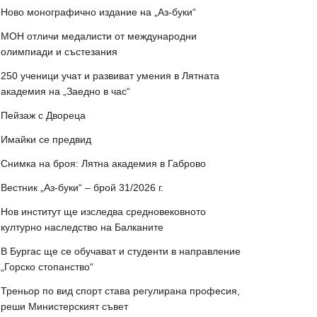
Ново монографично издание на „Аз-буки“
МОН отличи медалисти от международни
олимпиади и състезания
250 ученици учат и развиват умения в Лятната
академия на „Заедно в час“
Пейзаж с Двореца
Имайки се предвид
Снимка на броя: Лятна академия в Габрово
Вестник „Аз-буки“ – брой 31/2026 г.
Нов институт ще изследва средновековното
културно наследство на Балканите
В Бургас ще се обучават и студенти в направление
„Горско стопанство“
Треньор по вид спорт става регулирана професия,
реши Министерският съвет