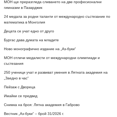
МОН ще преразгледа сливането на две професионални
гимназии в Пазарджик
24 медала за родни таланти от международно състезание по
математика в Монголия
Децата се учат едно от друго
Бургас дава думата на младите
Ново монографично издание на „Аз-буки“
МОН отличи медалисти от международни олимпиади и
състезания
250 ученици учат и развиват умения в Лятната академия на
„Заедно в час“
Пейзаж с Двореца
Имайки се предвид
Снимка на броя: Лятна академия в Габрово
Вестник „Аз-буки“ – брой 31/2026 г.