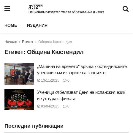
Национално издателство за образование и наука
HOME
ИЗДАНИЯ
Начало
Етикет
Община Кюстендил
Етикет:
Община Кюстендил
„Машина на времето“ връща кюстендилските
ученици към изворите на знанието
13/11/2025
0
Ученици отбелязват Деня на испанския език
и култура с фиеста
03/04/2025
0
Последни публикации