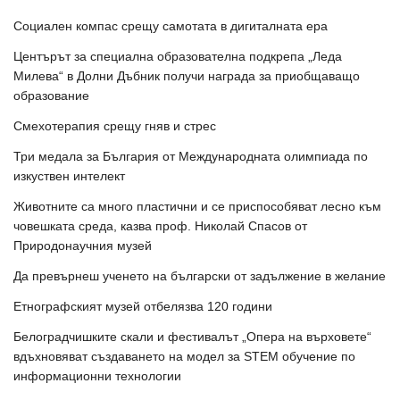
Социален компас срещу самотата в дигиталната ера
Центърът за специална образователна подкрепа „Леда
Милева“ в Долни Дъбник получи награда за приобщаващо
образование
Смехотерапия срещу гняв и стрес
Три медала за България от Международната олимпиада по
изкуствен интелект
Животните са много пластични и се приспособяват лесно към
човешката среда, казва проф. Николай Спасов от
Природонаучния музей
Да превърнеш ученето на български от задължение в желание
Етнографският музей отбелязва 120 години
Белоградчишките скали и фестивалът „Опера на върховете“
вдъхновяват създаването на модел за STEM обучение по
информационни технологии