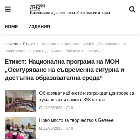
Национално издателство за образование и наука
HOME
ИЗДАНИЯ
Начало
Етикет
Национална програма на МОН „Осигуряване на
съвременна сигурна и достъпна образователна среда“
Етикет:
Национална програма на МОН
„Осигуряване на съвременна сигурна и
достъпна образователна среда“
Обновяват кабинети и изграждат центрове за
хуманитарни науки в 398 школа
13/08/2025
0
Ново място за творчество в Белене
12/06/2025
0