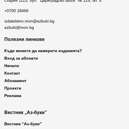
София 1113, бул. “Цариградско шосе” № 125, бл. 5
+0700 18466
izdatelstvo.mon@azbuki.bg
azbuki@mon.bg
Полезни линкове
Къде можете да намерите изданията?
Вход за абонати
Начало
Контакт
Абонамент
Проекти
Реклама
Вестник „Аз-буки”
Вестник “Аз-буки”