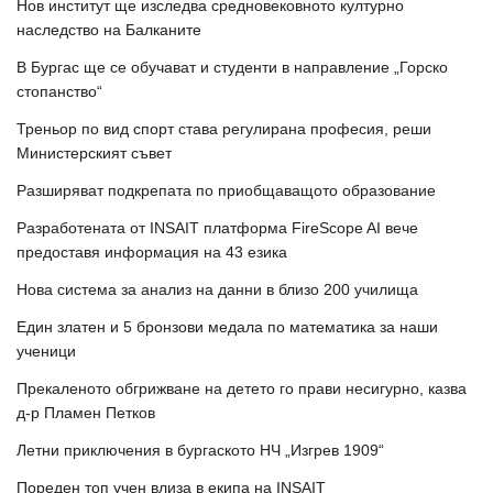
Нов институт ще изследва средновековното културно
наследство на Балканите
В Бургас ще се обучават и студенти в направление „Горско
стопанство“
Треньор по вид спорт става регулирана професия, реши
Министерският съвет
Разширяват подкрепата по приобщаващото образование
Разработената от INSAIT платформа FireScope AI вече
предоставя информация на 43 езика
Нова система за анализ на данни в близо 200 училища
Един златен и 5 бронзови медала по математика за наши
ученици
Прекаленото обгрижване на детето го прави несигурно, казва
д-р Пламен Петков
Летни приключения в бургаското НЧ „Изгрев 1909“
Пореден топ учен влиза в екипа на INSAIT