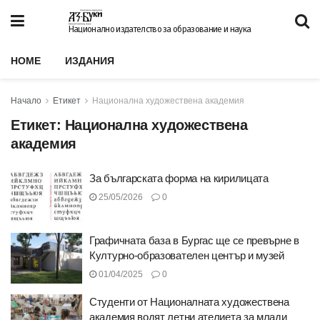
Национално издателство за образование и наука
HOME
ИЗДАНИЯ
Начало
Етикет
Национална художествена академия
Етикет:
Национална художествена
академия
За българската форма на кирилицата
25/05/2026
0
Графичната база в Бургас ще се превърне в
Културно-образователен център и музей
01/04/2025
0
Студенти от Националната художествена
академия водят летни ателиета за млади