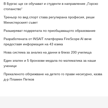
В Бургас ще се обучават и студенти в направление „Горско
стопанство“
Треньор по вид спорт става регулирана професия, реши
Министерският съвет
Разширяват подкрепата по приобщаващото образование
Разработената от INSAIT платформа FireScope AI вече
предоставя информация на 43 езика
Нова система за анализ на данни в близо 200 училища
Един златен и 5 бронзови медала по математика за наши
ученици
Прекаленото обгрижване на детето го прави несигурно, казва
д-р Пламен Петков