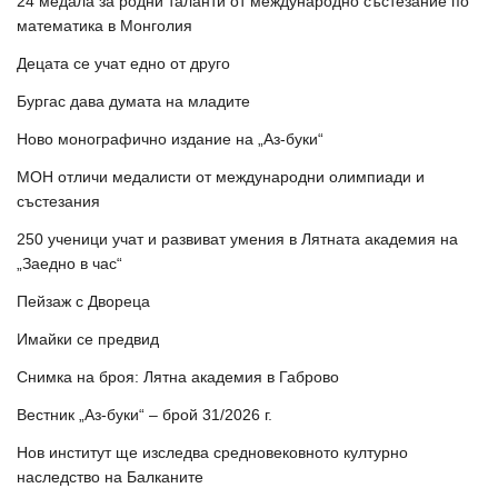
24 медала за родни таланти от международно състезание по
математика в Монголия
Децата се учат едно от друго
Бургас дава думата на младите
Ново монографично издание на „Аз-буки“
МОН отличи медалисти от международни олимпиади и
състезания
250 ученици учат и развиват умения в Лятната академия на
„Заедно в час“
Пейзаж с Двореца
Имайки се предвид
Снимка на броя: Лятна академия в Габрово
Вестник „Аз-буки“ – брой 31/2026 г.
Нов институт ще изследва средновековното културно
наследство на Балканите