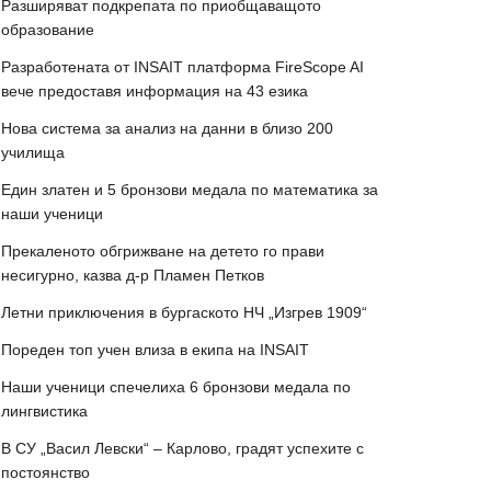
Разширяват подкрепата по приобщаващото
образование
Разработената от INSAIT платформа FireScope AI
вече предоставя информация на 43 езика
Нова система за анализ на данни в близо 200
училища
Един златен и 5 бронзови медала по математика за
наши ученици
Прекаленото обгрижване на детето го прави
несигурно, казва д-р Пламен Петков
Летни приключения в бургаското НЧ „Изгрев 1909“
Пореден топ учен влиза в екипа на INSAIT
Наши ученици спечелиха 6 бронзови медала по
лингвистика
В СУ „Васил Левски“ – Карлово, градят успехите с
постоянство