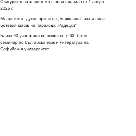
Осигурителната система с нови правила от 1 август
2026 г.
Младежкият духов оркестър „Берковица“ изпълнява
Ботевия марш на парахода „Радецки“
Близо 90 участници се включват в 63. Летен
семинар по български език и литература на
Софийския университет