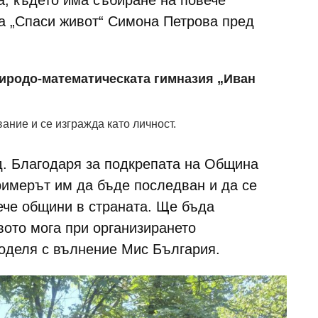
а, където има събиране на повече
на „Спаси живот“ Симона Петрова пред
иродо-математическата гимназия „Иван
ние и се изгражда като личност.
д. Благодаря за подкрепата на Община
имерът им да бъде последван и да се
ече общини в страната. Ще бъда
вото мога при организирането
поделя с вълнение Мис България.