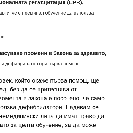
моналната ресусцитация (CPR),
арти, че е преминал обучение да използва
ни
асуване промени в Закона за здравето,
чни дефибрилатор при първа помощ.
човек, който окаже първа помощ, ще
д, без да се притеснява от
омента в закона е посочено, че само
ползва дефибрилатори. Надявам се
 немедицински лица да имат право да
ато за целта обучение, за да може