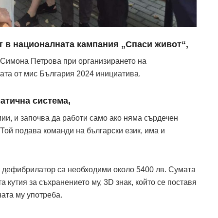
ат в националната кампания „Спаси живот“,
а Симона Петрова при организирането на
ата от мис България 2024 инициатива.
атична система,
и, и започва да работи само ако няма сърдечен
 Той подава команди на български език, има и
 дефибрилатор са необходими около 5400 лв. Сумата
а кутия за съхранението му, 3D знак, който се поставя
ната му употреба.