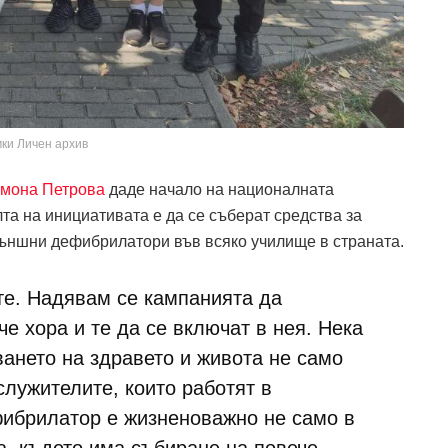
ки Личен архив
имона Петрова
даде начало на националната
та на инициативата е да се съберат средства за
външни дефибрилатори във всяко училище в страната.
те. Надявам се кампанията да
е хора и те да се включат в нея. Нека
ването на здравето и живота не само
служителите, които работят в
ибрилатор е жизненоважно не само в