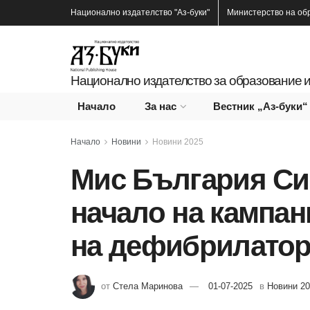
Национално издателство
"Аз-буки"
Министерство на об
Национално издателство за образование и
Начало
За нас
Вестник „Аз-буки“
Начало
Новини
Новини 2025
Мис България Си
начало на кампан
на дефибрилатор
от
Стела Маринова
01-07-2025
в
Новини 2