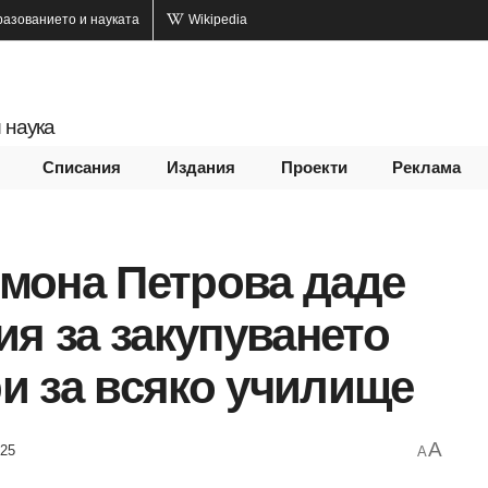
разованието и науката
Wikipedia
 наука
Списания
Издания
Проекти
Реклама
мона Петрова даде
ия за закупуването
и за всяко училище
A
025
A