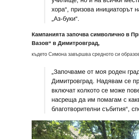
училище, но и на всички мест
хора“, призова инициаторът 
„Аз-буки“.
Кампанията започва символично в Пр
Вазов“ в Димитровград,
където Симона завършва средното си образова
„Започваме от моя роден гра
Димитровград. Надявам се пр
включат колкото се може пов
насреща да им помагам с как
благотворителни събития“, с