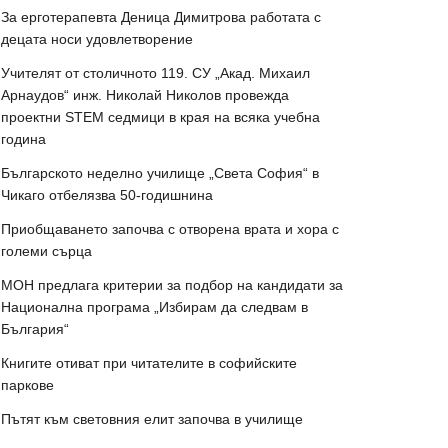
За ерготерапевта Деница Димитрова работата с
децата носи удовлетворение
Учителят от столичното 119. СУ „Акад. Михаил
Арнаудов“ инж. Николай Николов провежда
проектни STEM седмици в края на всяка учебна
година
Българското неделно училище „Света София“ в
Чикаго отбелязва 50-годишнина
Приобщаването започва с отворена врата и хора с
големи сърца
МОН предлага критерии за подбор на кандидати за
Национална програма „Избирам да следвам в
България“
Книгите отиват при читателите в софийските
паркове
Пътят към световния елит започва в училище