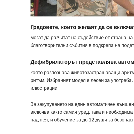
Градовете, които желаят да се включ
могат да разчитат на съдействие от страна н
благотворителни събития в подкрепа на подет
Дефибрилаторът представлява автом
която разпознава животозастрашаващи аритми
ритъм. Избраният модел е лесен за употреба.
илюстрации.
За закупуването на един автоматичен външен
включва както самия уред, така и необходимат
над нея, и обучение за до 12 души за безопас