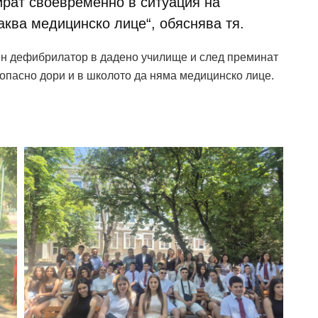
ират своевременно в ситуация на
чаква медицинско лице“, обяснява тя.
ен дефибрилатор в дадено училище и след преминат
опасно дори и в школото да няма медицинско лице.
.