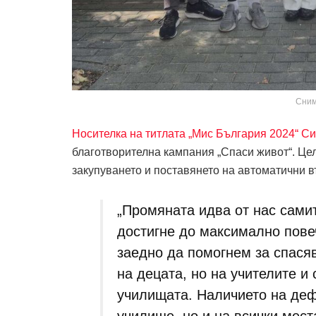
Сним
Носителка на титлата „Мис България 2024“ С
благотворителна кампания „Спаси живот“. Цел
закупуването и поставянето на автоматични 
„Промяната идва от нас сами
достигне до максимално повеч
заедно да помогнем за спася
на децата, но на учителите и 
училищата. Наличието на деф