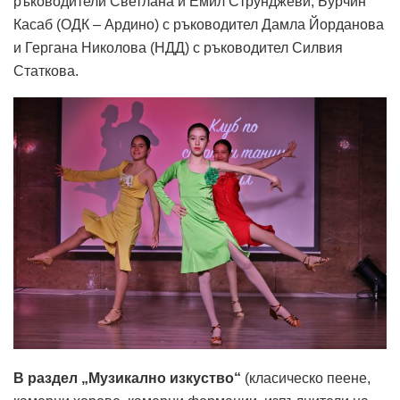
ръководители Светлана и Емил Струнджеви, Бурчин
Касаб (ОДК – Ардино) с ръководител Дамла Йорданова
и Гергана Николова (НДД) с ръководител Силвия
Статкова.
В раздел „Музикално изкуство“
(класическо пеене,