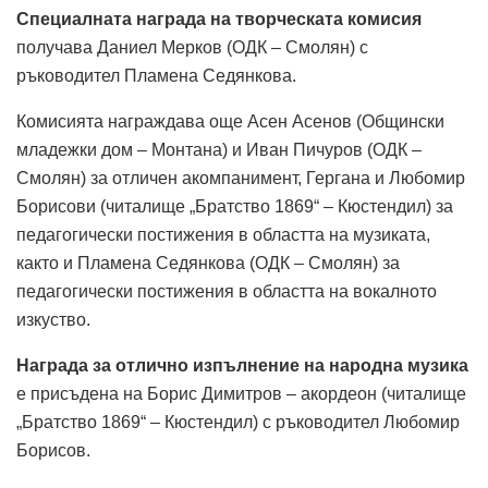
Специалната награда на творческата комисия
получава Даниел Мерков (ОДК – Смолян) с
ръководител Пламена Седянкова.
Комисията награждава още Асен Асенов (Общински
младежки дом – Монтана) и Иван Пичуров (ОДК –
Смолян) за отличен акомпанимент, Гергана и Любомир
Борисови (читалище „Братство 1869“ – Кюстендил) за
педагогически постижения в областта на музиката,
както и Пламена Седянкова (ОДК – Смолян) за
педагогически постижения в областта на вокалното
изкуство.
Награда за отлично изпълнение на народна музика
е присъдена на Борис Димитров – акордеон (читалище
„Братство 1869“ – Кюстендил) с ръководител Любомир
Борисов.