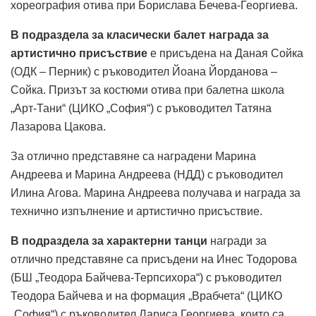
хореография отива при Борислава Бечева-Георгиева.
В подраздела за класически балет
награда за
артистично присъствие
е присъдена на Даная Сойка
(ОДК – Перник) с ръководител Йоана Йорданова –
Сойка. Призът за костюми отива при балетна школа
„Арт-Тани“ (ЦИКО „София“) с ръководител Татяна
Лазарова Цакова.
За отлично представяне са наградени Марина
Андреева и Марина Андреева (НДД) с ръководител
Илина Агова. Марина Андреева получава и награда за
технично изпълнение и артистично присъствие.
В подраздела за характерни танци
награди за
отлично представяне са присъдени на Инес Тодорова
(БШ „Теодора Байчева-Терпсихора“) с ръководител
Теодора Байчева и на формация „Врабчета“ (ЦИКО
„София“) с ръководител Лариса Георгиева, които са