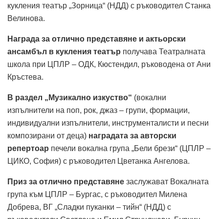
кукления театър „Зорница“ (НДД) с ръководител Станка
Велинова.
Награда за отлично представяне и актьорски
ансамбъл в кукления театър
получава Театралната
школа при ЦПЛР – ОДК, Кюстендил, ръководена от Ани
Кръстева.
В раздел „Музикално изкуство“
(вокални
изпълнители на поп, рок, джаз – групи, формации,
индивидуални изпълнители, инструменталисти и песни
композирани от деца)
наградата за авторски
репертоар
печели вокална група „Бели брези“ (ЦПЛР –
ЦИКО, София) с ръководител Цветанка Ангелова.
Приз за отлично представяне
заслужават Вокалната
група към ЦПЛР – Бургас, с ръководител Милена
Добрева, ВГ „Сладки пуканки – тийн“ (НДД) с