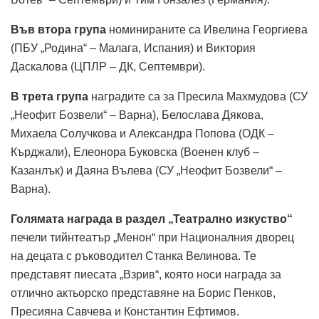
Във втора група
номинираните са Ивелина Георгиева
(ПБУ „Родина“ – Малага, Испания) и Виктория
Даскалова (ЦПЛР – ДК, Септември).
В трета група
наградите са за Пресила Махмудова (СУ
„Неофит Бозвели“ – Варна), Белослава Дякова,
Михаела Солучкова и Александра Попова (ОДК –
Кърджали), Елеонора Буковска (Военен клуб –
Казанлък) и Даяна Вълева (СУ „Неофит Бозвели“ –
Варна).
Голямата награда в раздел „Театрално изкуство“
печели тийнтеатър „Менон“ при Националния дворец
на децата с ръководител Станка Велинова. Те
представят пиесата „Взрив“, която носи награда за
отлично актьорско представяне на Борис Пенков,
Пресияна Савчева и Константин Ефтимов.