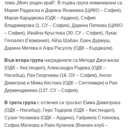
тема „Моят роден край“. В първа група номинирани са
Мария Раданска и Дарина Янакиева (ЦИКО – София),
Марая Караджова (ОДК – Ардино), София
Владимирова (1. СУ – София), Дарина Петкова (ЦИКО
– София), Ивайла Кръстева (30. СУ – София), Лукас
Гонзалез (Германия), Айза Шабан, Ерен Дурмуш,
Дарина Митева и Азра Расуллу (ОДК – Кърджали).
Във втора група
наградените са Методи Джогански
(ОДК – Кюстендил), Александра Радева (ОДК –
Несебър), Рая Георгиева (16. ОУ – София), Ангел
Димитров и Мима Костова (ОДК – Септември) и Рая
Дерменджиева (137. СУ – София).
В трета група
с отличия си тръгват Емма Димитрова
(ОДК – Несебър), Геро Тодоров (ОДК – Кюстендил),
Сузан Чолакова (ОДК – Ардино), Габриела Стоянова,
Софиа Матеова и Раян Купенов (Военен клуб –