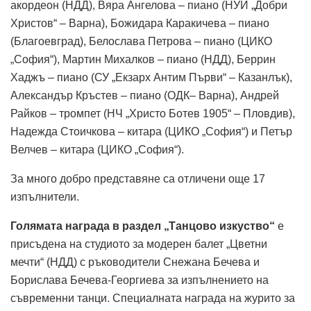
акордеон (НДД), Вяра Ангелова – пиано (НУИ „Добри
Христов“ – Варна), Божидара Каракичева – пиано
(Благоевград), Белослава Петрова – пиано (ЦИКО
„София“), Мартин Михалков – пиано (НДД), Беррин
Хаджъ – пиано (СУ „Екзарх Антим Първи“ – Казанлък),
Александър Кръстев – пиано (ОДК– Варна), Андрей
Райков – тромпет (НЧ „Христо Ботев 1905“ – Пловдив),
Надежда Стоичкова – китара (ЦИКО „София“) и Петър
Велчев – китара (ЦИКО „София“).
За много добро представяне са отличени още 17
изпълнители.
Голямата награда в раздел „Танцово изкуство“
е
присъдена на студиото за модерен балет „Цветни
мечти“ (НДД) с ръководители Снежана Бечева и
Борислава Бечева-Георгиева за изпълнението на
съвременни танци. Специалната награда на журито за