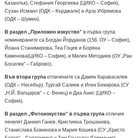
Казанлък), Стефания Георгиева (ЦИКО – София),
Сузан Исмаил (ОДК – Кърджали) и Арзу Ибрямова
(ОДК – Шумен).
В раздел „Приложно изкуство“
в първа група
номинираните са Богдан Йорданов (156. ОУ – София),
Йоана Станимирова, Теа Гоцев и Боряна
Каменова(ЦИКО – София), и Милен Методиев (ОУ „Ран
Босилек“ – Габрово).
Във втора група
отличените са Дамян Каравасилев
(ОДК – Несебър), Тургай Салиев и Ипек Бекирова (СУ
„Н.Й. Вапцаров“ – с. Венец) и Диа Анис (ЦИКО –
София).
В раздел „Фотоизкуство“ в първа група
отличия
печелят Даниел Ганев, Кристияна Трошанова,
Станислава Божинова и Мария Кошева (СУ „Христо
Ботев“ – Септември) и Тим Гонзалез (Германия).