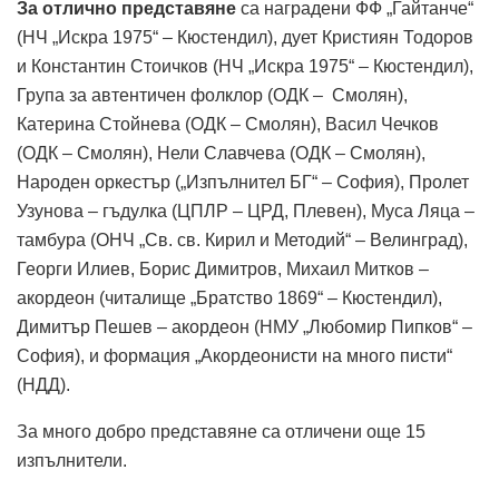
За отлично представяне
са наградени ФФ „Гайтанче“
(НЧ „Искра 1975“ – Кюстендил), дует Кристиян Тодоров
и Константин Стоичков (НЧ „Искра 1975“ – Кюстендил),
Група за автентичен фолклор (ОДК – Смолян),
Катерина Стойнева (ОДК – Смолян), Васил Чечков
(ОДК – Смолян), Нели Славчева (ОДК – Смолян),
Народен оркестър („Изпълнител БГ“ – София), Пролет
Узунова – гъдулка (ЦПЛР – ЦРД, Плевен), Муса Ляца –
тамбура (ОНЧ „Св. св. Кирил и Методий“ – Велинград),
Георги Илиев, Борис Димитров, Михаил Митков –
акордеон (читалище „Братство 1869“ – Кюстендил),
Димитър Пешев – акордеон (НМУ „Любомир Пипков“ –
София), и формация „Акордеонисти на много писти“
(НДД).
За много добро представяне са отличени още 15
изпълнители.