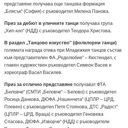
представяне получава още танцова формация
„Блясък“ (София) с ръководител Милена Панова.
Приз за дебют в уличните танци
получава група
„Хип-хоп“ (НДД) с ръководител Теодора Христова.
В раздел „Танцово изкуство“ (фолклорни танци)
голямата награда отива при Младежкия танцов състав
към представителен ФА „Родолюбие“ – Кюстендил, с
главен художествен ръководител Симеон Васев и
хореограф Васил Василев.
Приз за отлично представяне
получават ФТА
„Беловче“ (СМТИ „Беловче“ – Белово) с ръководител
Росица Данкова, ДЮФА „Нашенчета“ (ЦПЛР – ЦРД,
Плевен) с ръководител Петя Стоянова, ДТС „Радост“
(ЦПЛР – ЦРД, Враца) с ръководител Геновева
Спасова, ДЮФА „Изворче“ (НДД) с ръководители