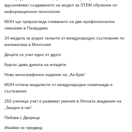
вдъхновяват създаването на модел за STEM обучение по
информационни технологии
МОН ще преразгледа сливането на две професионални
гимназии в Пазарджик
24 медала за родни таланти от международно състезание по
математика в Монголия
Децата се учат едно от друго
Бургас дава думата на младите
Ново монографично издание на „Аз-буки“
МОН отличи медалисти от международни олимпиади и
състезания
250 ученици учат и развиват умения в Лятната академия на
„Заедно в час“
Пейзаж с Двореца
Имайки се предвид