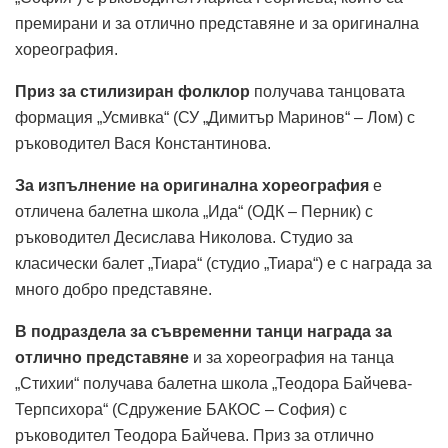
премирани и за отлично представяне и за оригинална
хореография.
Приз за стилизиран фолклор
получава танцовата
формация „Усмивка“ (СУ „Димитър Маринов“ – Лом) с
ръководител Вася Константинова.
За изпълнение на оригинална хореография
е
отличена балетна школа „Ида“ (ОДК – Перник) с
ръководител Десислава Николова. Студио за
класически балет „Тиара“ (студио „Тиара“) e с награда за
много добро представяне.
В подраздела за съвременни танци награда за
отлично представяне
и за хореография на танца
„Стихии“ получава балетна школа „Теодора Байчева-
Терпсихора“ (Сдружение БАКОС – София) с
ръководител Теодора Байчева. Приз за отлично