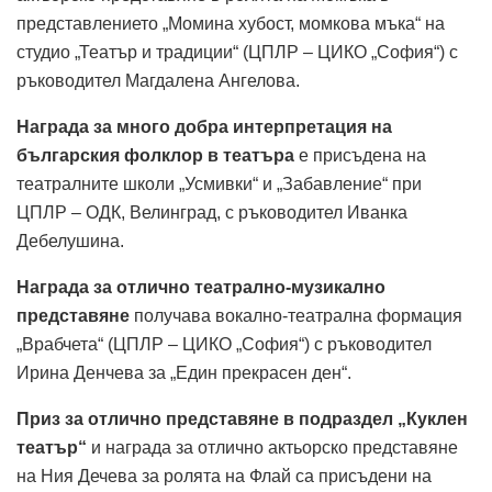
представлението „Момина хубост, момкова мъка“ на
студио „Театър и традиции“ (ЦПЛР – ЦИКО „София“) с
ръководител Магдалена Ангелова.
Награда за много добра интерпретация на
българския фолклор в театъра
е присъдена на
театралните школи „Усмивки“ и „Забавление“ при
ЦПЛР – ОДК, Велинград, с ръководител Иванка
Дебелушина.
Награда за отлично театрално-музикално
представяне
получава вокално-театрална формация
„Врабчета“ (ЦПЛР – ЦИКО „София“) с ръководител
Ирина Денчева за „Един прекрасен ден“.
Приз за отлично представяне в подраздел „Куклен
театър“
и награда за отлично актьорско представяне
на Ния Дечева за ролята на Флай са присъдени на