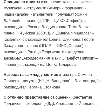
Специален приз
за изпълненията на класически
музикални инструменти (камерни формации и
индивидуални изпълнители) получават Ясмин
Лабалейн – пиано (ЦПЛР – ЦИКО „София“), с
ръководител Росица Владимирова, Тома Вълков –
пиано (НЧ „Искра 1860“, ШИ „Емануил Манолов“ –
Казанлък) с ръководител Елена Юлиянова, Георги
Захаринов – пиано (ЦПЛР – ЦИКО „София“), с
ръководител Ралица Георгиева, и акордеонен
ансамбъл „Акордеомания“ (НУИ „Панайот Пипков“ –
Плевен) с ръководител Ценка Тодорова.
Наградата за млад участник
отива при Симона
Пеянска – цигулка (НЧ „Н. Вапцаров“ – Благоевград) с
ръководител Гергана Стоянова.
С отлично представяне
са оценени Константин
Фиданчев – акордеон (НДД), Александър Йорданов –