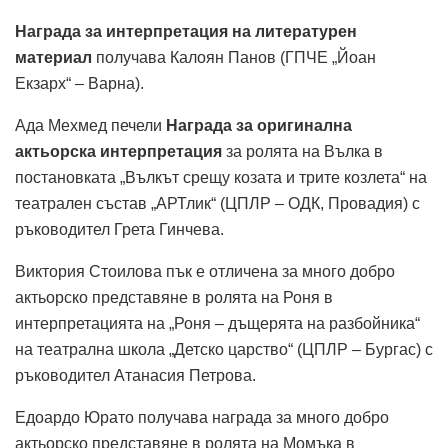
Награда за интерпретация на литературен
материал
получава Калоян Панов (ГПЧЕ „Йоан
Екзарх“ – Варна).
Ада Мехмед печели
Награда за оригинална
актьорска интерпретация
за ролята на Вълка в
постановката „Вълкът срещу козата и трите козлета“ на
театрален състав „АРТлик“ (ЦПЛР – ОДК, Провадия) с
ръководител Грета Гинчева.
Виктория Стоилова пък е отличена за много добро
актьорско представяне в ролята на Роня в
интерпретацията на „Роня – дъщерята на разбойника“
на театрална школа „Детско царство“ (ЦПЛР – Бургас) с
ръководител Атанасия Петрова.
Едоардо Юрато получава награда за много добро
актьорско представяне в ролята на Момъка в