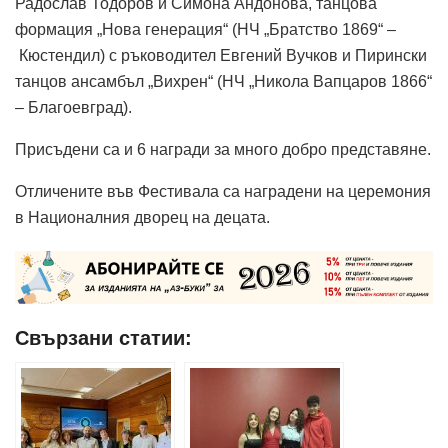
Радослав Тодоров и Симона Андонова, танцова
формация „Нова генерация“ (НЧ „Братство 1869“ –
Кюстендил) с ръководител Евгений Вучков и Пирински
танцов ансамбъл „Вихрен“ (НЧ „Никола Вапцаров 1866“
– Благоевград).
Присъдени са и 6 награди за много добро представяне.
Отличените във Фестивала са наградени на церемония
в Националния дворец на децата.
Свързани статии: