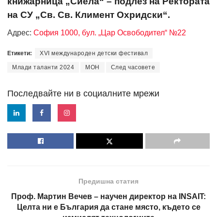
книжарница „Сиела“ – подлез на Ректората
на СУ „Св. Св. Климент Охридски“.
Адрес:
София 1000, бул. „Цар Освободител“ №22
Етикети:
XVI международен детски фестивал
Млади таланти 2024
МОН
След часовете
Последвайте ни в социалните мрежи
Предишна статия
Проф. Мартин Вечев – научен директор на INSAIT:
Целта ни е България да стане място, където се