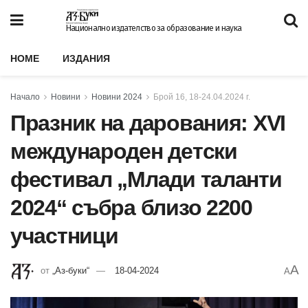
Национално издателство за образование и наука
HOME
ИЗДАНИЯ
Начало
Новини
Новини 2024
Брой 16, 18-24.04.2024 г.
Празник на дарования: XVI
международен детски
фестивал „Млади таланти
2024“ събра близо 2200
участници
A
от
„Аз-буки“
18-04-2024
A