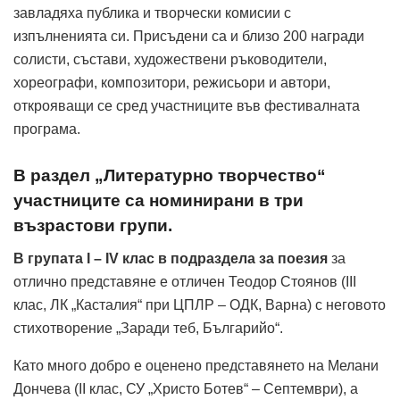
завладяха публика и творчески комисии с
изпълненията си. Присъдени са и близо 200 награди
солисти, състави, художествени ръководители,
хореографи, композитори, режисьори и автори,
открояващи се сред участниците във фестивалната
програма.
В раздел „Литературно творчество“
участниците са номинирани в три
възрастови групи.
В групата I – IV клас
в подраздела за поезия
за
отлично представяне е отличен Теодор Стоянов (III
клас, ЛК „Касталия“ при ЦПЛР – ОДК, Варна) с неговото
стихотворение „Заради теб, Българийо“.
Като много добро е оценено представянето на Мелани
Дончева (II клас, СУ „Христо Ботев“ – Септември), а