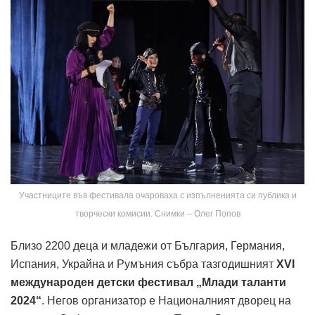
Участниците във фестивала очароваха с изпълненията си публика и
творчески комисии. Снимки – Олег Попов
Близо 2200 деца и младежи от България, Германия,
Испания, Украйна и Румъния събра тазгодишният
XVI
международен детски фестивал „Млади таланти
2024“
. Негов организатор е Националният дворец на