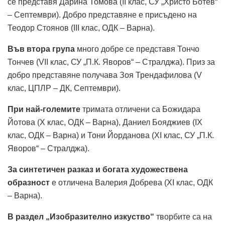
се представя Дарина Томова (II клас, СУ „Христо Ботев“
– Септември). Добро представяне е присъдено на
Теодор Стоянов (III клас, ОДК – Варна).
Във втора група
много добре се представя Тончо
Тончев (VII клас, СУ „П.К. Яворов“ – Стралджа). Приз за
добро представяне получава Зоя Трендафилова (V
клас, ЦПЛР – ДК, Септември).
При най-големите
тримата отличени са Божидара
Йотова (X клас, ОДК – Варна), Даниел Бояджиев (IX
клас, ОДК – Варна) и Тони Йорданова (XI клас, СУ „П.К.
Яворов“ – Стралджа).
За синтетичен разказ и богата художествена
образност
е отличена Валерия Добрева (XI клас, ОДК
– Варна).
В раздел „Изобразително изкуство“
творбите са на