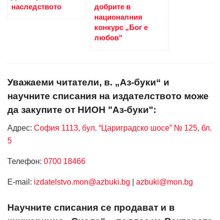
наследството
добрите в
националния
конкурс „Бог е
любов“
Уважаеми читатели, в. „Аз-буки“ и
научните списания на издателството може
да закупите от НИОН "Аз-буки":
Адрес:
София 1113, бул. “Цариградско шосе” № 125, бл.
5
Телефон:
0700 18466
Е-mail:
izdatelstvo.mon@azbuki.bg
|
azbuki@mon.bg
Научните списания се продават и в