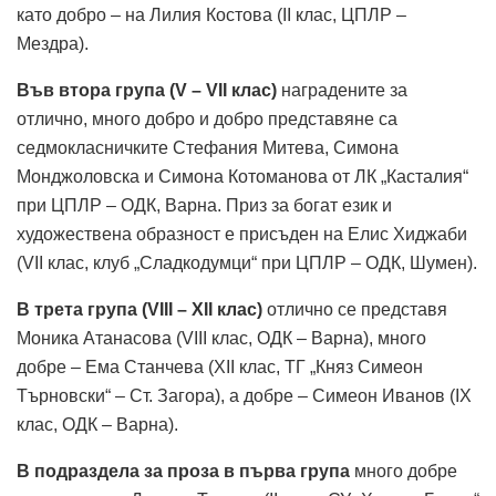
като добро – на Лилия Костова (II клас, ЦПЛР –
Мездра).
Във втора група (V – VII клас)
наградените за
отлично, много добро и добро представяне са
седмокласничките Стефания Митева, Симона
Монджоловска и Симона Котоманова от ЛК „Касталия“
при ЦПЛР – ОДК, Варна. Приз за богат език и
художествена образност е присъден на Елис Хиджаби
(VII клас, клуб „Сладкодумци“ при ЦПЛР – ОДК, Шумен).
В трета група (VIII – XII клас)
отлично се представя
Моника Атанасова (VIII клас, ОДК – Варна), много
добре – Ема Станчева (XII клас, ТГ „Княз Симеон
Търновски“ – Ст. Загора), а добре – Симеон Иванов (IX
клас, ОДК – Варна).
В подраздела за проза в първа група
много добре