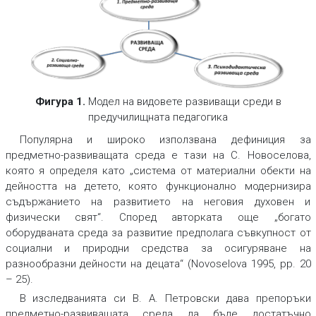
Фигура 1.
Модел на видовете развиващи среди в
предучилищната педагогика
Популярна и широко използвана дефиниция за
предметно-развиващата среда е тази на С. Новоселова,
която я определя като „система от материални обекти на
дейността на детето, която функционално модернизира
съдържанието на развитието на неговия духовен и
физически свят“. Според авторката още „богато
оборудваната среда за развитие предполага съвкупност от
социални и природни средства за осигуряване на
разнообразни дейности на децата“ (Novoselova 1995, pр. 20
– 25).
В изследванията си В. А. Петровски дава препоръки
предметно-развиващата среда да бъде достатъчно