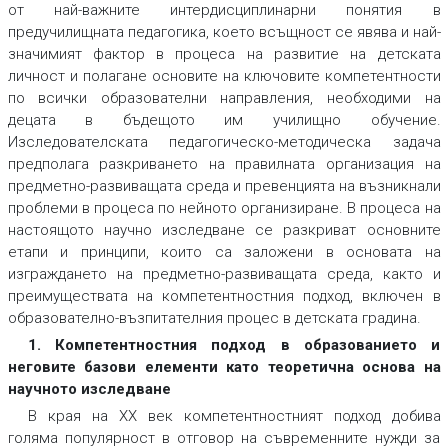
от най-важните интердисциплинарни понятия в
предучилищната педагогика, което всъщност се явява и най-
значимият фактор в процеса на развитие на детската
личност и полагане основите на ключовите компетентности
по всички образователни направления, необходими на
децата в бъдещото им училищно обучение.
Изследователската педагогическо-методическа задача
предполага разкриването на правилната организация на
предметно-развиващата среда и превенцията на възникнали
проблеми в процеса по нейното организиране. В процеса на
настоящото научно изследване се разкриват основните
етапи и принципи, които са заложени в основата на
изграждането на предметно-развиващата среда, както и
преимуществата на компетентностния подход, включен в
образователно-възпитателния процес в детската градина.
1. Компетентностния подход в образованието и
неговите базови елементи като теоретична основа на
научното изследване
В края на ХХ век компетентностният подход добива
голяма популярност в отговор на съвременните нужди за