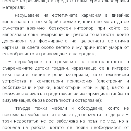
предметно-развиващата среда с голям брой еднообразни
материали;
– нарушаване на естетичната хармония в дизайна;
използване на голям брой предмети, които не могат да се
съчетават взаимно; безвкусен интериор, при който са
използвани ярки нехармонични цветови тоналности, които
допринасят за формирането на цялостната естетична
картина на света около детето и му причиняват умора от
еднообразието и пренасищането на средата;
– неразбиране на промените в пространството в
съвременните детски градини, изразяващо се в интерес
към новите серии игрови материали, като технически
устройства и компютърни приложения (електронни и
роботизирани играчки, компютърни игри и др.), както и
промяна в начина на представяне на информацията (нейната
визуализация, бърза достъпност и остаряване);
– твърде тежки мебели и оборудване, които не
притежават мобилност и не могат да се местят от децата –
този недостатък не се забелязва на пръв по-глед, но в
процеса на работа, когато се появи необходимост от