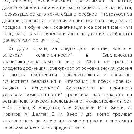
подготвеност, приспособимост, достижимост на целите,
докато компетенцията е интегрално качество на личността,
проявяващо се като нейна обща способност и готовност за
действие, основана на знания и опит, които са придобити в
процеса на обучение и социализация и са ориентирани към
процеса на самостоятелно и успешно участие в дейността
(Selevko 2004, pр. 39 – 140).
От друга страна, за следващото понятие, което е
„ключови компетентности“, в Европейската
квалификационна рамка в сила от 2009 г. се предлага
следната дефиниция: „съвкупност от основни знания, умения
и нагласи, подкрепящи професионалната и социално-
личностната реализация и интеграция на всеки човешки
индивид в обществото“. Актуалността на понятието
„ключови компетентности“ провокира провеждането на
редица педагогически изследвания от чуждестранни автори
– С. Шишов, В. Байденко, А. В. Хуторски, И. Я. Зимня, А.
Новиков, А. Шелтан, Е. Ф. Зеер и др., които проучват
интегрирането на ключовите компетентности в системата
на образованието и ги определят като: