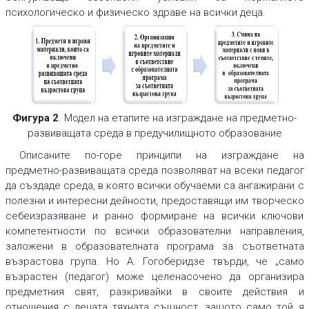
психологическо и физическо здраве на всички деца.
Фигура 2
. Модел на етапите на изграждане на предметно-
развиващата среда в предучилищното образование
Описаните по-горе принципи на изграждане на
предметно-развиващата среда позволяват на всеки педагог
да създаде среда, в която всички обучаеми са ангажирани с
полезни и интересни дейности, предоставящи им творческо
себеизразяване и ранно формиране на всички ключови
компетентности по всички образователни направления,
заложени в образователната програма за съответната
възрастова група. Но А. Гогоберидзе твърди, че „само
възрастен (педагог) може целенасочено да организира
предметния свят, разкривайки в своите действия и
отношения с децата тяхната същност, защото само той я