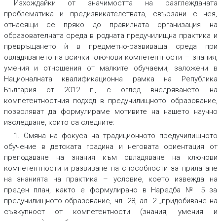
Изхождайки от значимостта на разглежданата
проблематика и предизвикателствата, свързани с нея,
отнасящи се пряко до правилната организация на
образователната среда в родната предучилищна практика и
превръщането ѝ в предметно-развиваща среда при
овладяването на всички ключови компетентности – знания,
умения и отношения от малките обучаеми, заложени в
Националната квалификационна рамка на Република
България от 2012 г., с оглед внедряването на
компетентностния подход в предучилищното образование,
позволяват да формулираме мотивите на нашето научно
изследване, които са следните:
1. Смяна на фокуса на традиционното предучилищното
обучение в детската градина и неговата ориентация от
преподаване на знания към овладяване на ключови
компетентности и развиване на способности за прилагане
на знанията на практика – условие, което извежда на
преден план, както е формулирано в Наредба № 5 за
предучилищното образование, чл. 28, ал. 2 „придобиване на
съвкупност от компетентности (знания, умения и