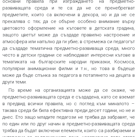
основни правила при изграждането на предметно-
развиващата среда и те са: да не се пренебрегват
предметите, които са включени в декора, но и да не се
прекалява с тях; да се обърне особено внимание върху
цветовото оформление на кътовете в детската градина,
защото цветът може да създаде правилно настроение и
атмосфера или напълно да ги убие; в стремежа си педагогът
да създаде тематична предметно-развиваща среда, много
често в детски градини се наблюдават интересни кътове в
тематиката на българските народни приказки, Космоса,
популярни анимационни филми и т.н., но това в бъдеще
може да бъде спънка за педагога в потапянето на децата в
други теми.
По време на организацията може да се окаже, че
предметно-развиващата среда е създадена, като се вземат
в предвид всички правила, но с поглед към миналото –
такава среда би била ефективна преди десет години, но не и
днес. Ето защо младите педагози не трябва да забравят, че
по един или по друг начин в предметно-развиващата среда
трябва да бъдат включени елементи, които са разбираеми и