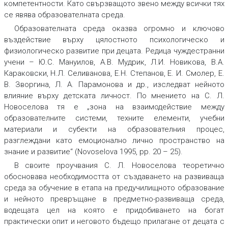
компетентности. Като свързващото звено между всички тях
се явява образователната среда.
Образователната среда оказва огромно и ключово
въздействие върху цялостното психологическо и
физиологическо развитие при децата. Редица чуждестранни
учени – Ю.С. Мануилов, А.В. Мудрик, Л.И. Новикова, В.А.
Караковски, Н.Л. Селиванова, Е.Н. Степанов, Е. И. Смолер, Е.
В. Зворгина, Л. А. Парамонова и др., изследват нейното
влияние върху детската личност. По мнението на С. Л.
Новоселова тя е „зона на взаимодействие между
образователните системи, техните елементи, учебни
материали и субекти на образователния процес,
разглеждани като емоционално лично пространство на
знание и развитие“ (Novoselova 1995, pр. 20 – 25).
В своите проучвания С. Л. Новоселова теоретично
обосновава необходимостта от създаването на развиваща
среда за обучение в етапа на предучилищното образование
и нейното превръщане в предметно-развиваща среда,
водещата цел на която е придобиването на богат
практически опит и неговото бъдещо прилагане от децата с