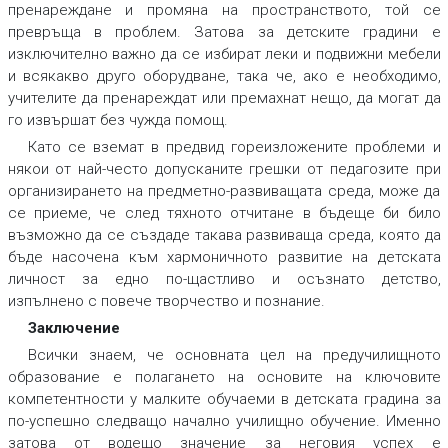
пренареждане и промяна на пространството, той се
превръща в проблем. Затова за детските градини е
изключително важно да се избират леки и подвижни мебели
и всякакво друго оборудване, така че, ако е необходимо,
учителите да пренареждат или премахнат нещо, да могат да
го извършат без чужда помощ.
Като се вземат в предвид гореизложените проблеми и
някои от най-често допусканите грешки от педагозите при
организирането на предметно-развиващата среда, може да
се приеме, че след тяхното отчитане в бъдеще би било
възможно да се създаде такава развиваща среда, която да
бъде насочена към хармоничното развитие на детската
личност за едно по-щастливо и осъзнато детство,
изпълнено с повече творчество и познание.
Заключение
Всички знаем, че основната цел на предучилищното
образование е полагането на основите на ключовите
компетентности у малките обучаеми в детската градина за
по-успешно следващо начално училищно обучение. Именно
затова от водещо значение за неговия успех е