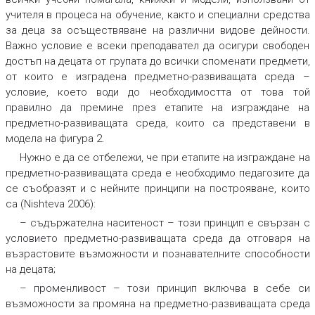
учителя в процеса на обучение, както и специални средства
за деца за осъществяване на различни видове дейности.
Важно условие е всеки преподавател да осигури свободен
достъп на децата от групата до всички споменати предмети,
от които е изградена предметно-развиващата среда –
условие, което води до необходимостта от това той
правилно да премине през етапите на изграждане на
предметно-развиващата среда, които са представени в
модела на фигура 2.
Нужно е да се отбележи, че при етапите на изграждане на
предметно-развиващата среда е необходимо педагозите да
се съобразят и с нейните принципи на построяване, които
са (Nishteva 2006):
–
съдържателна наситеност
– този принцип е свързан с
условието предметно-развиващата среда да отговаря на
възрастовите възможности и познавателните способности
на децата;
–
променливост
–
този принцип включва в себе си
възможности за промяна на предметно-развиващата среда