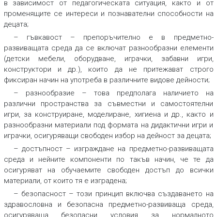
в зависимост от педагогическата ситуация, както и от
променящите се интереси и познавателни способности на
децата;
–
гъвкавост
–
препоръчително е в предметно-
развиващата среда да се включат разнообразни елементи
(детски мебели, оборудване, играчки, забавни игри,
конструктори и др.), които да не притежават строго
фиксиран начин на употреба в различните видове дейности;
–
разнообразие
–
това предполага наличието на
различни пространства за съвместни и самостоятелни
игри, за конструиране, моделиране, хигиена и др., както и
разнообразни материали под формата на дидактични игри и
играчки, осигуряващи свободен избор на дейност за децата;
–
достъпност –
изграждане на предметно-развиващата
среда и нейните компоненти по такъв начин, че те да
осигуряват на обучаемите свободен достъп до всички
материали, от които тя е изградена;
–
безопасност
–
този принцип включва създаването на
здравословна и безопасна предметно-развиваща среда,
осигуряваща безопасни условия за нормалното