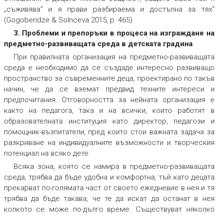
„съживява“ и я прави разбираема и достъпна за тях“
(Gogoberidze & Solnceva 2015, p. 465).
3. Проблеми и препоръки в процеса на изграждане на
предметно-развиващата среда в детската градина
При правилната организация на предметно-развиващата
среда е необходимо да се създаде интересно развиващо
пространство за съвременните деца, проектирано по такъв
начин, че да се вземат предвид техните интереси и
предпочитания. Отговорността за нейната организация е
както на педагога, така и на всички, които работят в
образователната институция като директор, педагози и
помощник-възпитатели, пред които стои важната задача за
разкриване на индивидуалните възможности и творческия
потенциал на всяко дете.
Всяка зона, която се намира в предметно-развиващата
среда, трябва да бъде удобна и комфортна, тъй като децата
прекарват по-голямата част от своето ежедневие в нея и тя
трябва да бъде такава, че те да искат да останат в нея
колкото се може по-дълго време. Съществуват няколко