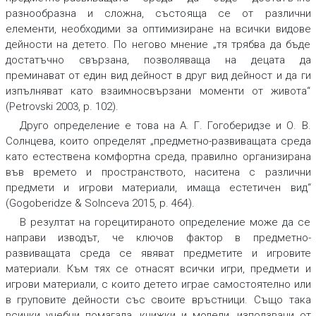
разнообразна и сложна, състояща се от различни
елементи, необходими за оптимизиране на всички видове
дейности на детето. По негово мнение „тя трябва да бъде
достатъчно свързана, позволяваща на децата да
преминават от един вид дейност в друг вид дейност и да ги
изпълняват като взаимносвързани моменти от живота“
(Petrovski 2003, p. 102).
Друго определение е това на А. Г. Гогоберидзе и О. В.
Солнцева, които определят „предметно-развиващата среда
като естествена комфортна среда, правилно организирана
във времето и пространството, наситена с различни
предмети и игрови материали, имаща естетичен вид“
(Gogoberidze & Solnceva 2015, p. 464).
В резултат на горецитираното определение може да се
направи изводът, че ключов фактор в предметно-
развиващата среда се явяват предметите и игровите
материали. Към тях се отнасят всички игри, предмети и
игрови материали, с които детето играе самостоятелно или
в груповите дейности със своите връстници. Също така
всички учебни помагала, книжки и модели, използвани от