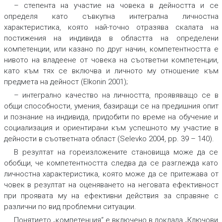
– степента на участие на човека в дейността и се
определя като съвкупна интегрална личностна
характеристика, която най-точно отразява скалата на
постижения на индивида в областта на определени
компетенции, или казано по друг начин, компетентността е
нивото на владеене от човека на съответни компетенции,
като към тях се включва и личното му отношение към
предмета на дейност (Elkonin 2001);
– интегрално качество на личността, проявяващо се в
общи способности, умения, базиращи се на предишния опит
и познание на индивида, придобити по време на обучение и
социализация и ориентирани към успешното му участие в
дейности в съответната област (Selevko 2004, pр. 39 – 140).
В резултат на гореизложените становища може да се
обобщи, че компетентността следва да се разглежда като
личностна характеристика, която може да се притежава от
човек в резултат на оценяването на неговата ефективност
при проявата му на ефективни действия за справяне с
различни по вид проблемни ситуации.
Понятието „компетенция“ е включено в доклада „Ключови