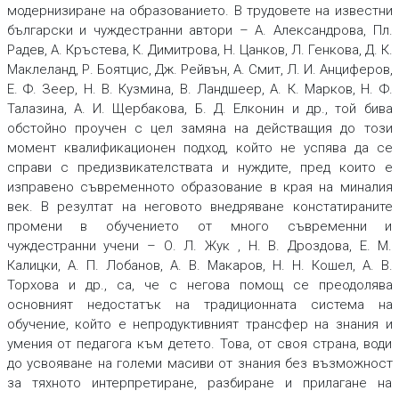
модернизиране на образованието. В трудовете на известни
български и чуждестранни автори – А. Александрова, Пл.
Радев, А. Кръстева, К. Димитрова, Н. Цанков, Л. Генкова, Д. К.
Маклеланд, Р. Боятцис, Дж. Рейвън, А. Смит, Л. И. Анциферов,
Е. Ф. Зеер, Н. В. Кузмина, В. Ландшеер, А. К. Марков, Н. Ф.
Талазина, А. И. Щербакова, Б. Д. Елконин и др., той бива
обстойно проучен с цел замяна на действащия до този
момент квалификационен подход, който не успява да се
справи с предизвикателствата и нуждите, пред които е
изправено съвременното образование в края на миналия
век. В резултат на неговото внедряване констатираните
промени в обучението от много съвременни и
чуждестранни учени – О. Л. Жук , Н. В. Дроздова, Е. М.
Калицки, А. П. Лобанов, А. В. Макаров, Н. Н. Кошел, А. В.
Торхова и др., са, че с негова помощ се преодолява
основният недостатък на традиционната система на
обучение, който е непродуктивният трансфер на знания и
умения от педагога към детето. Това, от своя страна, води
до усвояване на големи масиви от знания без възможност
за тяхното интерпретиране, разбиране и прилагане на