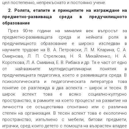
цел постепенно, непрекъснато и постоянно учене.
2. Ролята, етапите и принципите на изграждане на
предметно-развиваща среда в предучилищното
образование
През 90-те години на миналия век въпросът за
предметно-развиващата среда и нейната роля в
предучилищното образование е широко изследван в
научните трудове на В. А. Петровски, Л. М. Кларина, С. А.
Смирнова, Л. П. Стрелкова, Н. Я. Михайленко, Н. А.
Короткова, Л. А. Смивина, E. В. Рибака и др. Тя е част от едно
от най-важните мултидисциплинарни понятия в
предучилищната педагогика, което е развиващата среда. В
психологическата и педагогическата литература това
понятие се разглежда в два аспекта – широк и тесен. В
широк аспект това е всяко социално-културно
пространство, в рамките на което процесът на развитие на
личността се осъществява спонтанно или с различна
степен на организация. В тесен аспект това е екологично
пространство, изпълнено с мебели, битови предмети,
играчки, сред които детето с помощта на възрастен владее