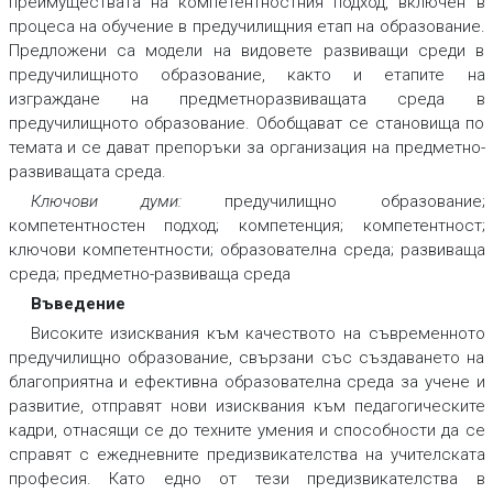
преимуществата на компетентностния подход, включен в
процеса на обучение в предучилищния етап на образование.
Предложени са модели на видовете развиващи среди в
предучилищното образование, както и етапите на
изграждане на предметноразвиващата среда в
предучилищното образование. Обобщават се становища по
темата и се дават препоръки за организация на предметно-
развиващата среда.
Ключови думи:
предучилищно образование;
компетентностен подход; компетенция; компетентност;
ключови компетентности; образователна среда; развиваща
среда; предметно-развиваща среда
Въведение
Високите изисквания към качеството на съвременното
предучилищно образование, свързани със създаването на
благоприятна и ефективна образователна среда за учене и
развитие, отправят нови изисквания към педагогическите
кадри, отнасящи се до техните умения и способности да се
справят с ежедневните предизвикателства на учителската
професия. Като едно от тези предизвикателства в