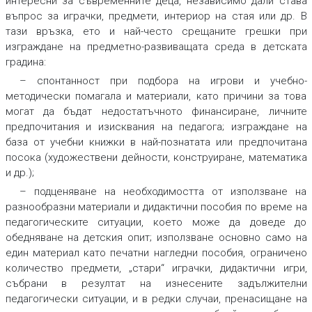
интересни за съвременните деца, независимо дали става
въпрос за играчки, предмети, интериор на стая или др. В
тази връзка, ето и най-често срещаните грешки при
изграждане на предметно-развиващата среда в детската
градина:
– спонтанност при подбора на игрови и учебно-
методически помагала и материали, като причини за това
могат да бъдат недостатъчното финансиране, личните
предпочитания и изисквания на педагога; изграждане на
база от учебни книжки в най-познатата или предпочитана
посока (художествени дейности, конструиране, математика
и др.);
– подценяване на необходимостта от използване на
разнообразни материали и дидактични пособия по време на
педагогическите ситуации, което може да доведе до
обедняване на детския опит; използване основно само на
един материал като печатни нагледни пособия, ограничено
количество предмети, „стари“ играчки, дидактични игри,
събрани в резултат на изнесените задължителни
педагогически ситуации, и в редки случаи, пренасищане на