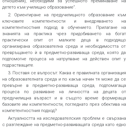
отношения), необходими за успешното преминаване на
детето към училищно образование“.
2. Ориентиране на предучилищното образование към
ключовите компетентности и внедряването на
компетентностния подход в обучението. Прилагане на
знанията на практика чрез придобиването на богат
практически опит от малките деца в подходящо
организирана образователна среда и необходимостта от
превръщането ѝ в предметно-развиваща среда, която да
подпомогне процеса на натрупване на действен опит у
подрастващите.
3. Поставя се въпросът:
Каква е правилната организация
на образователната среда и по какъв начин тя може да се
превърне в предметно-развиваща среда, подпомагаща
процеса по развиване на личността на децата от
предучилищна възраст и в същото време формираща
базовите им компетентности, погледнато през обектива на
компетентностния подход?
Актуалността на изследователския проблем
е свързана
с разглеждане на предметно-развиващата среда като едно