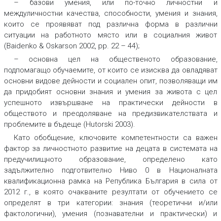
– базови умения, или по-точно личностни и
междуличностни качества, способности, умения и знания,
които се проявяват под различна форма в различни
ситуации на работното място или в социалния живот
(Baidenko & Oskarson 2002, рp. 22 – 44);
– основна цел на общественото образование,
подпомагащо обучаемите, от които се изисква да овладяват
основни видове дейности и социален опит, позволяващи им
да придобият основни знания и умения за живота с цел
успешното извършване на практически дейности в
обществото и преодоляване на предизвикателствата и
проблемите в бъдеще (Hutorski 2003).
Като обобщение, ключовите компетентности са важен
фактор за личностното развитие на децата в системата на
предучилищното образование, определено като
задължително подготвително Ниво 0 в Националната
квалификационна рамка на Република България в сила от
2012 г., в която очакваните резултати от обучението се
определят в три категории: знания (теоретични и/или
фактологични), умения (познавателни и практически) и