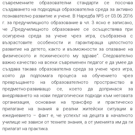
съвременните образователни стандарти се посочва
създаването на подходяща образователна среда за активно
познавателно развитие и учене. В Наредба №5 от 03.06.2016
г. за предучилищното образование в чл. 3 ясно е записано,
че „Предучилищното образование се осъществява при
осигурена среда за учене чрез игра, съобразена с
възрастовите особености и гарантираща цялостното
развитие на детето, както и възможности за опазване на
физическото и психическото му здраве“. Следователно
важно качество на всеки съвременен педагог е да умее да
създава такава образователна среда за учене чрез игра,
която да подпомага процеса на обучението чрез
превръщането на образователното пространство в
предметно-развиващо се, което да допринася за
внедряването на нови педагогически подходи към неговата
организация, основани на трансфер и практическо
прилагане на знания в реални житейски ситуации в
ежедневието – факт е, че успехът на децата в началното
училище не зависи от техните знания, а от уменията им да ги
прилагат на практика.