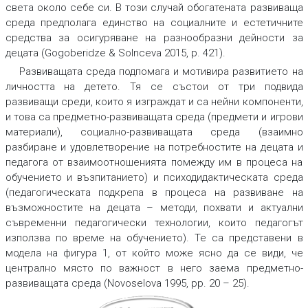
света около себе си. В този случай обогатената развиваща
среда предполага единство на социалните и естетичните
средства за осигуряване на разнообразни дейности за
децата (Gogoberidze & Solnceva 2015, p. 421).
Развиващата среда подпомага и мотивира развитието на
личността на детето. Тя се състои от три подвида
развиващи среди, които я изграждат и са нейни компоненти,
и това са
предметно-развиващата среда
(предмети и игрови
материали),
социално-развиващата среда
(взаимно
разбиране и удовлетворение на потребностите на децата и
педагога от взаимоотношенията помежду им в процеса на
обучението и възпитанието) и
психодидактическата среда
(педагогическата подкрепа в процеса на развиване на
възможностите на децата – методи, похвати и актуални
съвременни педагогически технологии, които педагогът
използва по време на обучението). Те са представени в
модела на фигура 1, от който може ясно да се види, че
централно място по важност в него заема
предметно-
развиващата среда
(Novoselova 1995, pр. 20 – 25).