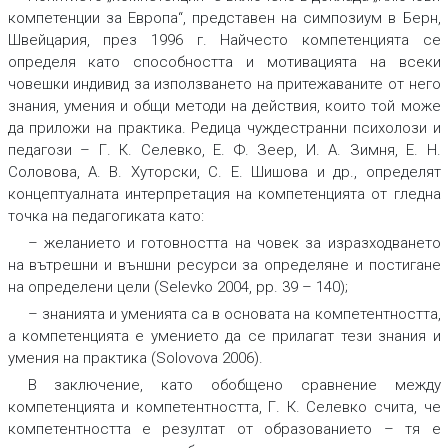
компетенции за Европа“, представен на симпозиум в Берн,
Швейцария, през 1996 г. Найчесто компетенцията се
определя като способността и мотивацията на всеки
човешки индивид за използването на притежаваните от него
знания, умения и общи методи на действия, които той може
да приложи на практика. Редица чуждестранни психолози и
педагози – Г. К. Селевко, Е. Ф. Зеер, И. А. Зимня, Е. Н.
Соловова, А. В. Хуторски, С. Е. Шишова и др., определят
концептуалната интерпретация на компетенцията от гледна
точка на педагогиката като:
– желанието и готовността на човек за изразходването
на вътрешни и външни ресурси за определяне и постигане
на определени цели (Selevko 2004, pр. 39 – 140);
– знанията и уменията са в основата на компетентността,
а компетенцията е умението да се прилагат тези знания и
умения на практика (Solovova 2006).
В заключение, като обобщено сравнение между
компетенцията и компетентността, Г. К. Селевко счита, че
компетентността е резултат от образованието – тя е