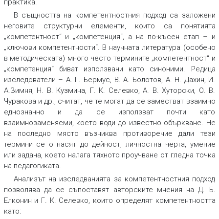
практика.
В същността на компетентностния подход са заложени
неговите структурни елементи, които са понятията
„компетентност“ и „компетенция“, а на по-късен етап – и
„ключови компетентности“. В научната литература (особено
в методическата) много често термините „компетентност“ и
„компетенция“ биват използвани като синоними. Редица
изследователи – А. Г. Бермус, В. А. Болотов, А. Н. Дахин, И.
А.Зимня, Н. В. Кузмина, Г. К. Селевко, А. В. Хуторски, О. В.
Чуракова и др., считат, че те могат да се заместват взаимно
еднозначно и да се използват почти като
взаимнозаменяеми, което води до известно объркване. Не
на последно място възниква противоречие дали тези
термини се отнасят до дейност, личностна черта, умение
или задача, което налага тяхното проучване от гледна точка
на педагогиката.
Анализът на изследванията за компетентностния подход
позволява да се съпоставят авторските мнения на Д. Б.
Елконин и Г. К. Селевко, които определят компетентността
като: