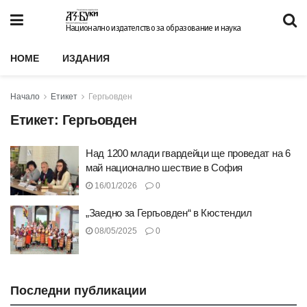
Национално издателство за образование и наука
HOME
ИЗДАНИЯ
Начало
Етикет
Гергьовден
Етикет:
Гергьовден
Над 1200 млади гвардейци ще проведат на 6
май национално шествие в София
16/01/2026
0
„Заедно за Гергьовден“ в Кюстендил
08/05/2025
0
Последни публикации