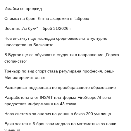
Имайки се предвид
Снимка на броя: Лятна академия в Габрово
Вестник „Аз-буки“ – брой 31/2026 г.
Нов институт ще изследва средновековното културно
наследство на Балканите
В Бургас ще се обучават и студенти в направление „Горско
стопанство“
Треньор по вид спорт става регулирана професия, реши
Министерският съвет
Разширяват подкрепата по приобщаващото образование
Разработената от INSAIT платформа FireScope AI вече
предоставя информация на 43 езика
Нова система за анализ на данни в близо 200 училища
Един златен и 5 бронзови медала по математика за наши
ученици