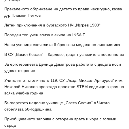
Прекаленото обгрижване на детето го прави несигурно, казва
д-р Пламен Петков
Летни приключения в бургаското НЧ „Изгрев 1909“
Пореден топ учен влиза в екипа на INSAIT
Наши ученици спечелиха 6 бронзови медала по лингвистика
В СУ „Васил Левски“ – Карлово, градят успехите с постоянство
За ерготерапевта Деница Димитрова работата с децата носи
удовлетворение
Учителят от столичното 119. СУ „Акад. Михаил Арнаудов“ инж.
Николай Николов провежда проектни STEM седмици в края на
всяка учебна година
Българското неделно училище „Света София“ в Чикаго
отбелязва 50-годишнина
Приобщаването започва с отворена врата и хора с големи
сърца