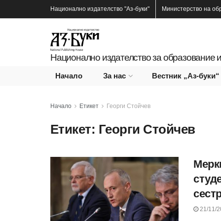
Национално издателство
"Аз-буки"
Министерство на об
Национално издателство за образование и
Начало
За нас
Вестник „Аз-буки“
Начало
Етикет
Георги Стойчев
Етикет:
Георги Стойчев
Мерк
студе
сест
21/11/2