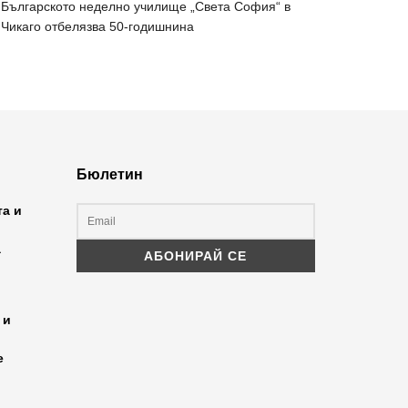
Българското неделно училище „Света София“ в
Чикаго отбелязва 50-годишнина
Бюлетин
та и
а
 и
е