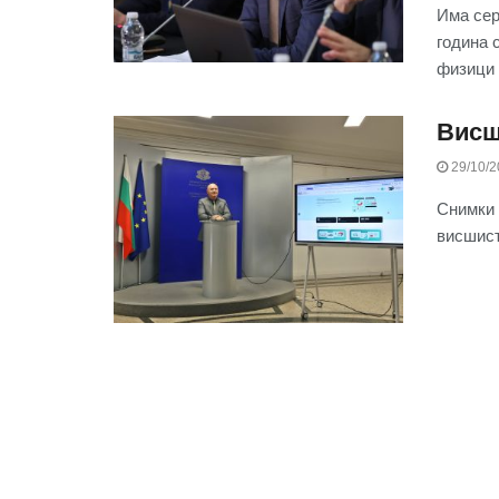
Има сер
година 
физици и
Висш
29/10/2
Снимки 
висшист