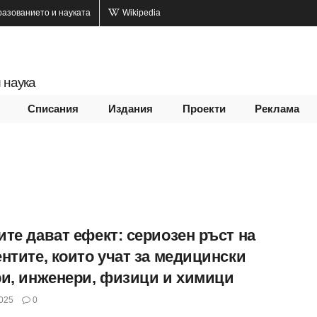
разованието и науката
Wikipedia
 наука
Списания
Издания
Проекти
Реклама
ите дават ефект: сериозен ръст на
нтите, които учат за медицински
ри, инженери, физици и химици
025
0