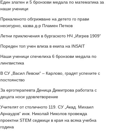
Един златен и 5 бронзови медала по математика за
наши ученици
Прекаленото обгрижване на детето го прави
несигурно, казва д-р Пламен Петков
Летни приключения в бургаското НЧ „Изгрев 1909“
Пореден топ учен влиза в екипа на INSAIT
Наши ученици спечелиха 6 бронзови медала по
лингвистика
В СУ „Васил Левски“ – Карлово, градят успехите с
постоянство
За ерготерапевта Деница Димитрова работата с
децата носи удовлетворение
Учителят от столичното 119. СУ „Акад. Михаил
Арнаудов“ инж. Николай Николов провежда
проектни STEM седмици в края на всяка учебна
година