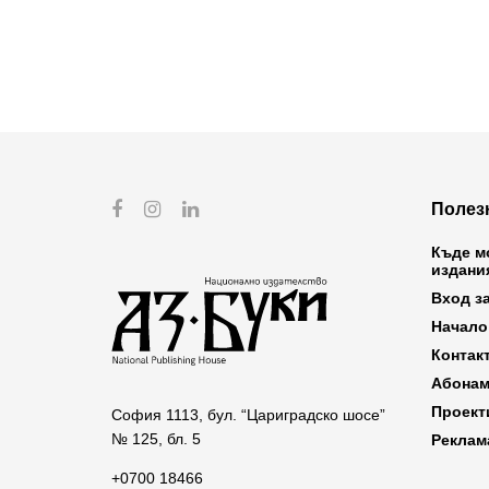
Полез
Къде м
издани
Вход з
Начало
Контак
Абонам
Проект
София 1113, бул. “Цариградско шосе”
№ 125, бл. 5
Реклам
+0700 18466