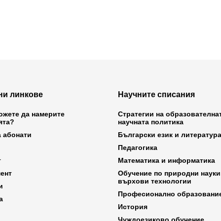
ни линкове
Научните списания
ожете да намерите
Стратегии на образователна
ята?
научната политика
а абонати
Български език и литератур
Педагогика
т
Математика и информатика
ент
Обучение по природни науки
върхови технологии
и
Професионално образовани
а
История
Чуждоезиково обучение