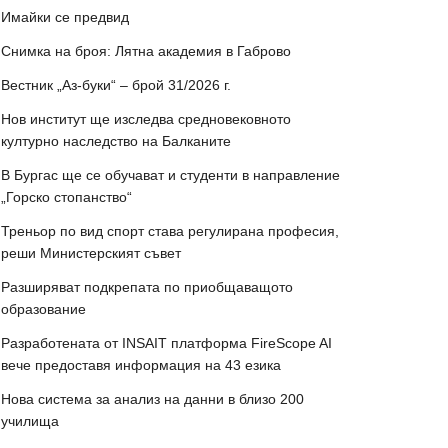
Имайки се предвид
Снимка на броя: Лятна академия в Габрово
Вестник „Аз-буки“ – брой 31/2026 г.
Нов институт ще изследва средновековното
културно наследство на Балканите
В Бургас ще се обучават и студенти в направление
„Горско стопанство“
Треньор по вид спорт става регулирана професия,
реши Министерският съвет
Разширяват подкрепата по приобщаващото
образование
Разработената от INSAIT платформа FireScope AI
вече предоставя информация на 43 езика
Нова система за анализ на данни в близо 200
училища