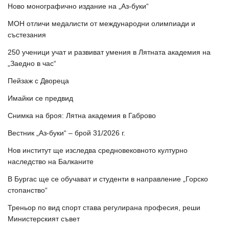
Ново монографично издание на „Аз-буки“
МОН отличи медалисти от международни олимпиади и
състезания
250 ученици учат и развиват умения в Лятната академия на
„Заедно в час“
Пейзаж с Двореца
Имайки се предвид
Снимка на броя: Лятна академия в Габрово
Вестник „Аз-буки“ – брой 31/2026 г.
Нов институт ще изследва средновековното културно
наследство на Балканите
В Бургас ще се обучават и студенти в направление „Горско
стопанство“
Треньор по вид спорт става регулирана професия, реши
Министерският съвет