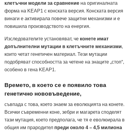
клетъчни модели за сравнение
на оригиналната
форма на KEAP1 с конската версия. Конската версия
винаги е активирала повече защитни механизми и е
повишила производството на енергия.
Изследователите установяват, че
конете имат
допълнителни мутации в клетъчните механизми
,
които четат генетичен материал. Тези мутации
подобряват способността за четене на знаците „стоп“,
особено в гена KEAP1.
Времето, в което се е появило това
генетично нововъведение,
съвпада с това, което знаем за еволюцията на конете.
Всички съвременни коне, зебри и магарета споделят
тази мутация, което предполага, че тя е еволюирала в
общия им прародител
преди около 4 – 4,5 милиона