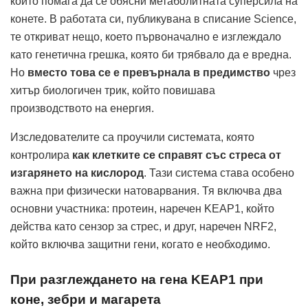
който помага да се обясни метаболитната суперсила на
конете. В работата си, публикувана в списание Science,
те откриват нещо, което първоначално е изглеждало
като генетична грешка, която би трябвало да е вредна.
Но
вместо това се е превърнала в предимство
чрез
хитър биологичен трик, който повишава
производството на енергия.
Изследователите са проучили системата, която
контролира
как клетките се справят със стреса от
изгарянето на кислород
. Тази система става особено
важна при физически натоварвания. Тя включва два
основни участника: протеин, наречен KEAP1, който
действа като сензор за стрес, и друг, наречен NRF2,
който включва защитни гени, когато е необходимо.
При разглеждането на гена KEAP1 при
коне, зебри и магарета