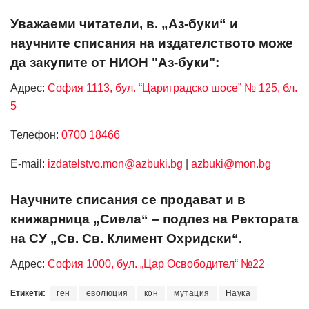
Уважаеми читатели, в. „Аз-буки“ и
научните списания на издателството може
да закупите от НИОН "Аз-буки":
Адрес:
София 1113, бул. “Цариградско шосе” № 125, бл.
5
Телефон:
0700 18466
Е-mail:
izdatelstvo.mon@azbuki.bg
|
azbuki@mon.bg
Научните списания се продават и в
книжарница „Сиела“ – подлез на Ректората
на СУ „Св. Св. Климент Охридски“.
Адрес:
София 1000, бул. „Цар Освободител“ №22
Етикети:
ген
еволюция
кон
мутация
Наука