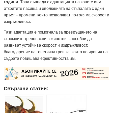
години
. Това съвпада с адаптацията на конете към
откритите пасища и еволюцията на стъпалата с един
пръст – промени, които позволяват по-голяма скорост и
издръжливост.
Тази адаптация е помогнала за превръщането на
скромните тревопасни в животни, способни да
развиват устойчива скорост и издръжливост,
благодарение на генетична грешка, която по ирония на
съдбата повишава ефективността им.
Свързани статии: