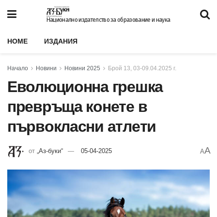
Национално издателство за образование и наука
HOME
ИЗДАНИЯ
Начало
Новини
Новини 2025
Брой 13, 03-09.04.2025 г.
Еволюционна грешка
превръща конете в
първокласни атлети
A
от
„Аз-буки“
05-04-2025
A