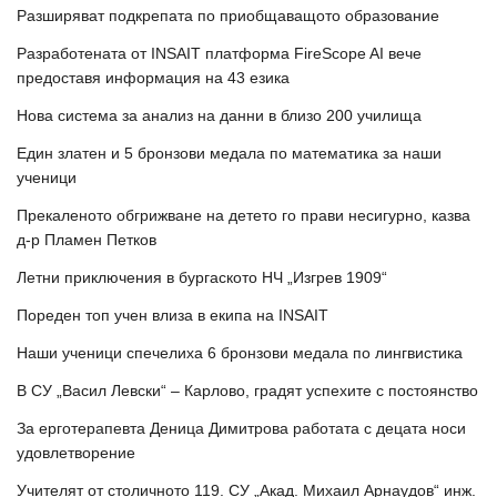
Разширяват подкрепата по приобщаващото образование
Разработената от INSAIT платформа FireScope AI вече
предоставя информация на 43 езика
Нова система за анализ на данни в близо 200 училища
Един златен и 5 бронзови медала по математика за наши
ученици
Прекаленото обгрижване на детето го прави несигурно, казва
д-р Пламен Петков
Летни приключения в бургаското НЧ „Изгрев 1909“
Пореден топ учен влиза в екипа на INSAIT
Наши ученици спечелиха 6 бронзови медала по лингвистика
В СУ „Васил Левски“ – Карлово, градят успехите с постоянство
За ерготерапевта Деница Димитрова работата с децата носи
удовлетворение
Учителят от столичното 119. СУ „Акад. Михаил Арнаудов“ инж.