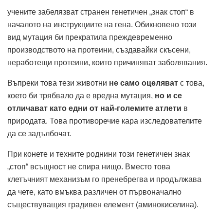
учените забелязват странен генетичен „знак стоп“ в
началото на инструкциите на гена. Обикновено този
вид мутация би прекратила преждевременно
производството на протеини, създавайки скъсени,
неработещи протеини, които причиняват заболявания.
Въпреки това тези животни
не само оцеляват
с това,
което би трябвало да е вредна мутация,
но и се
отличават като едни от най-големите атлети
в
природата. Това противоречие кара изследователите
да се задълбочат.
При конете и техните роднини този генетичен знак
„стоп“ всъщност не спира нищо. Вместо това
клетъчният механизъм го пренебрегва и продължава
да чете, като вмъква различен от първоначално
съществуващия градивен елемент (аминокиселина).