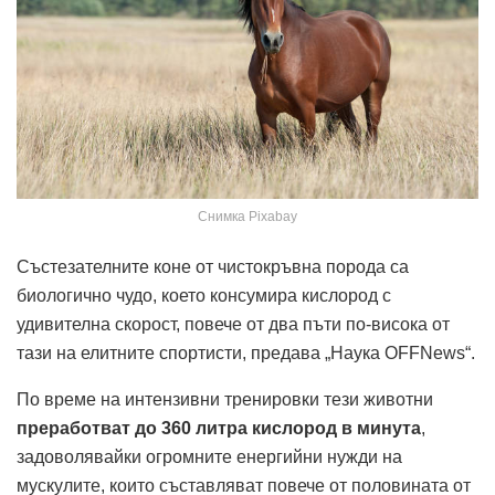
Снимка Pixabay
Състезателните коне от чистокръвна порода са
биологично чудо, което консумира кислород с
удивителна скорост, повече от два пъти по-висока от
тази на елитните спортисти, предава „Наука OFFNews“.
По време на интензивни тренировки тези животни
преработват до 360 литра кислород в минута
,
задоволявайки огромните енергийни нужди на
мускулите, които съставляват повече от половината от