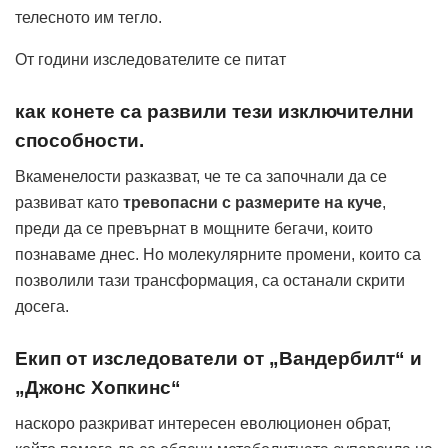
телесното им тегло.
От години изследователите се питат
как конете са развили тези изключителни
способности.
Вкаменелости разказват, че те са започнали да се
развиват като
тревопасни с размерите на куче
,
преди да се превърнат в мощните бегачи, които
познаваме днес. Но молекулярните промени, които са
позволили тази трансформация, са останали скрити
досега.
Екип от изследователи от „Вандербилт“ и
„Джонс Хопкинс“
наскоро разкриват интересен еволюционен обрат,