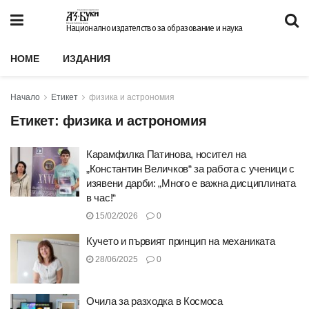
Национално издателство за образование и наука
HOME
ИЗДАНИЯ
Начало
Етикет
физика и астрономия
Етикет:
физика и астрономия
Карамфилка Патинова, носител на
„Константин Величков“ за работа с ученици с
изявени дарби: „Много е важна дисциплината
в час!“
15/02/2026
0
Кучето и първият принцип на механиката
28/06/2025
0
Очила за разходка в Космоса