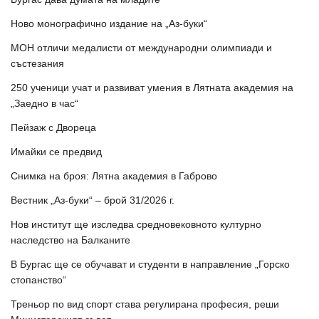
Ново монографично издание на „Аз-буки“
МОН отличи медалисти от международни олимпиади и
състезания
250 ученици учат и развиват умения в Лятната академия на
„Заедно в час“
Пейзаж с Двореца
Имайки се предвид
Снимка на броя: Лятна академия в Габрово
Вестник „Аз-буки“ – брой 31/2026 г.
Нов институт ще изследва средновековното културно
наследство на Балканите
В Бургас ще се обучават и студенти в направление „Горско
стопанство“
Треньор по вид спорт става регулирана професия, реши