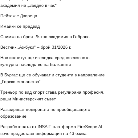
академия на „Заедно в час“
Пейзаж с Двореца
Имайки се предвид
Снимка на броя: Лятна академия в Габрово
Вестник „Аз-буки“ – брой 31/2026 г.
Нов институт ще изследва средновековното
културно наследство на Балканите
В Бургас ще се обучават и студенти в направление
„Горско стопанство“
Треньор по вид спорт става регулирана професия,
реши Министерският съвет
Разширяват подкрепата по приобщаващото
образование
Разработената от INSAIT платформа FireScope AI
вече предоставя информация на 43 езика