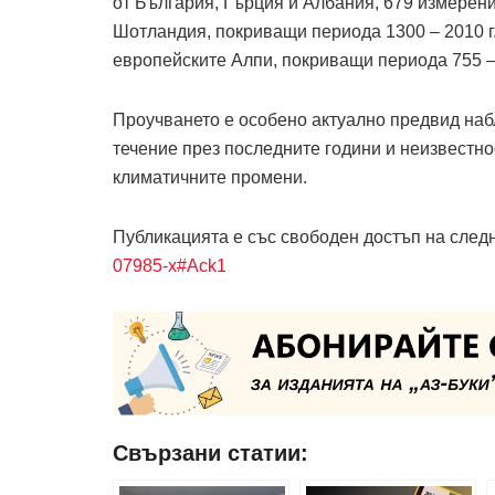
от България, Гърция и Албания, 679 измерени
Шотландия, покриващи периода 1300 – 2010 г.
европейските Алпи, покриващи периода 755 – 
Проучването е особено актуално предвид на
течение през последните години и неизвестно
климатичните промени.
Публикацията е със свободен достъп на след
07985-x#Ack1
Свързани статии: