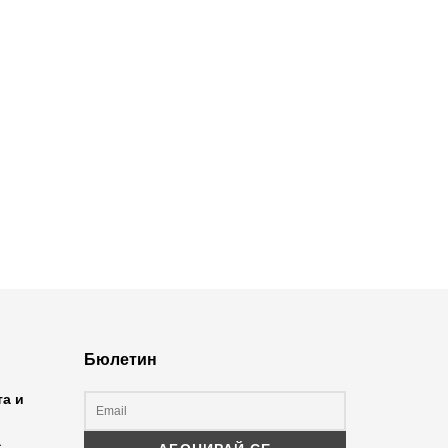
Бюлетин
та и
а