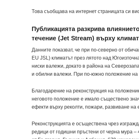
Това съобщава на интернет страницата си ви
Публикацията разкрива влиянието
течение (Jet Stream) върху клима
Данните показват, че при по-северно от обич
EU JSL) климатът през лятото над Югоизточна
ниски валежи, докато в района на Северозапа
и обилни валежи. При по-южно положение на 
Благодарение на реконструкция на положениет
неговото положение е имало съществено знач
ефекти върху реколти, пожари, развиване на 
Реконструкцията е осъществена чрез изгражд
редици от годишни пръстени от черна мура – 