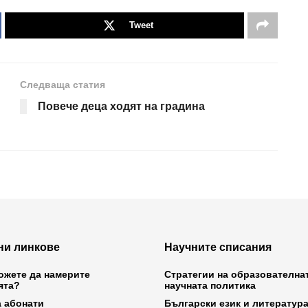
Tweet
Следваща статия
Повече деца ходят на градина
ни линкове
Научните списания
ожете да намерите
Стратегии на образователна
ята?
научната политика
а абонати
Български език и литератур