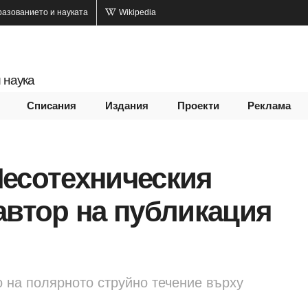
разованието и науката
Wikipedia
 наука
Списания
Издания
Проекти
Реклама
Лесотехническия
автор на публикация
 на полярното струйно течение върху