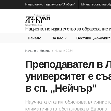
Национално издателство
"Аз-буки"
Министерство на об
Национално издателство за образование и
Начало
За нас
Вестник „Аз-буки“
Начало
Новини
Новини 2024
Преподавател в 
университет е съ
в сп. „Нейчър“
Научната статия обяснява влиянието
климатичната обстановка в Европа