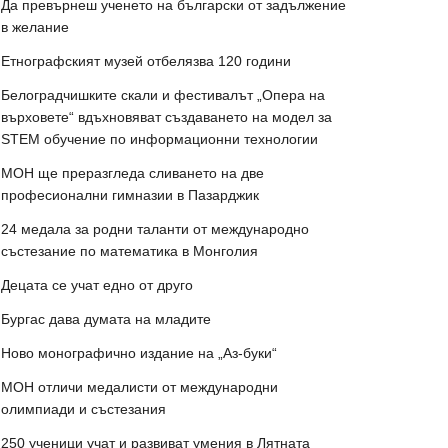
Да превърнеш ученето на български от задължение
в желание
Етнографският музей отбелязва 120 години
Белоградчишките скали и фестивалът „Опера на
върховете“ вдъхновяват създаването на модел за
STEM обучение по информационни технологии
МОН ще преразгледа сливането на две
професионални гимназии в Пазарджик
24 медала за родни таланти от международно
състезание по математика в Монголия
Децата се учат едно от друго
Бургас дава думата на младите
Ново монографично издание на „Аз-буки“
МОН отличи медалисти от международни
олимпиади и състезания
250 ученици учат и развиват умения в Лятната