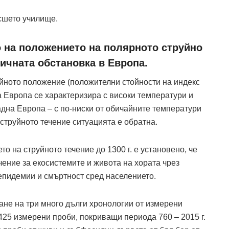
сшето училище.
 на положението на полярното струйно
тичната обстановка в Европа.
айното положение (положителни стойности на индекс
 Европа се характеризира с високи температури и
дна Европа – с по-ниски от обичайните температури
струйното течение ситуацията е обратна.
о на струйното течение до 1300 г. е установено, че
ение за екосистемите и живота на хората чрез
епидемии и смъртност сред населението.
ане на три много дълги хронологии от измерени
425 измерени проби, покриващи периода 760 – 2015 г.