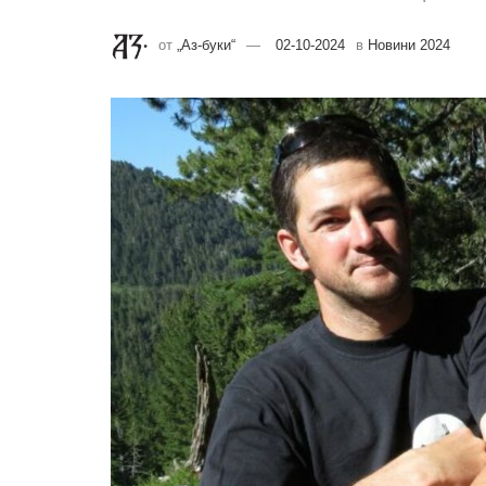
от
„Аз-буки“
02-10-2024
в
Новини 2024