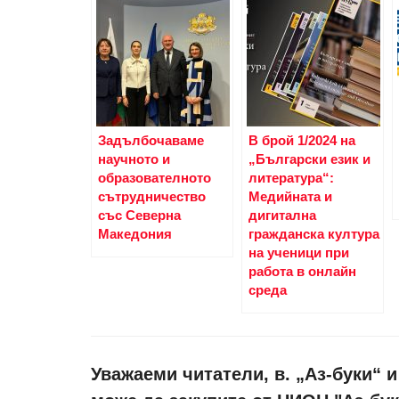
Задълбочаваме
В брой 1/2024 на
научното и
„Български език и
образователното
литература“:
сътрудничество
Медийната и
със Северна
дигитална
Македония
гражданска култура
на ученици при
работа в онлайн
среда
Уважаеми читатели, в. „Аз-буки“ 