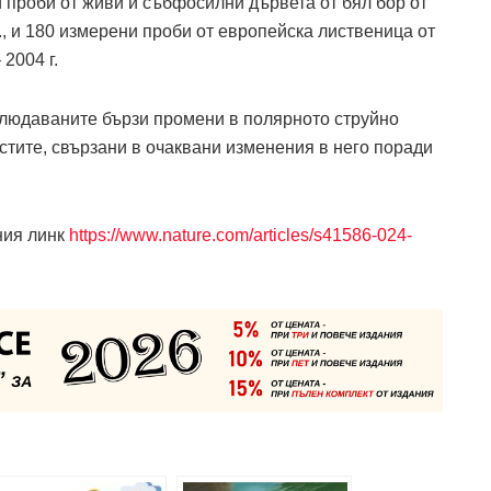
 проби от живи и събфосилни дървета от бял бор от
, и 180 измерени проби от европейска лиственица от
2004 г.
блюдаваните бързи промени в полярното струйно
стите, свързани в очаквани изменения в него поради
ния линк
https://www.nature.com/articles/s41586-024-