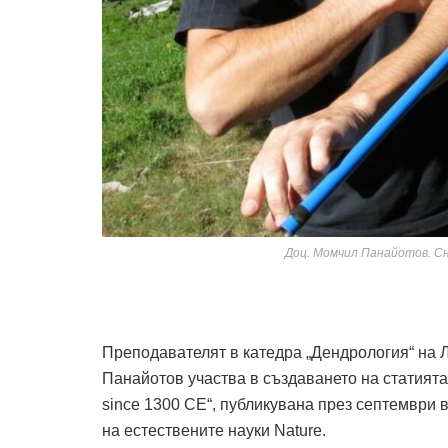
Доц. Момчил Панайотов. С
Преподавателят в катедра „Дендрология“ на 
Панайотов участва в създаването на статията „J
since 1300 CE“, публикувана през септември 
на естествените науки Nature.