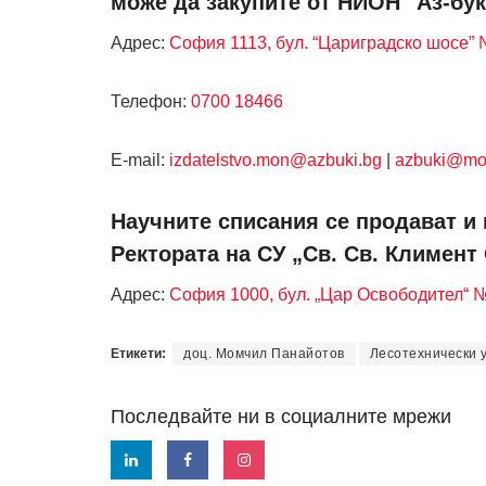
може да закупите от НИОН "Аз-бук
Адрес:
София 1113, бул. “Цариградско шосе” №
Телефон:
0700 18466
Е-mail:
izdatelstvo.mon@azbuki.bg
|
azbuki@mo
Научните списания се продават и 
Ректората на СУ „Св. Св. Климент
Адрес:
София 1000, бул. „Цар Освободител“ 
Етикети:
доц. Момчил Панайотов
Лесотехнически 
Последвайте ни в социалните мрежи