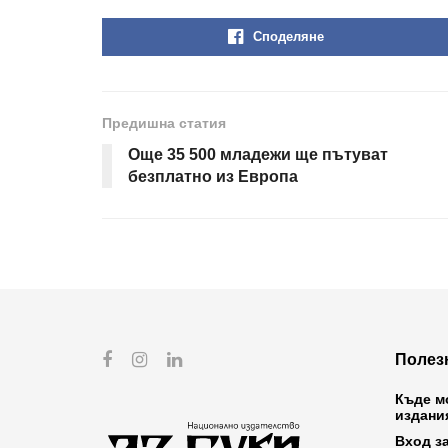
Споделяне
Предишна статия
Още 35 500 младежи ще пътуват
безплатно из Европа
Полез
Къде м
издани
Вход з