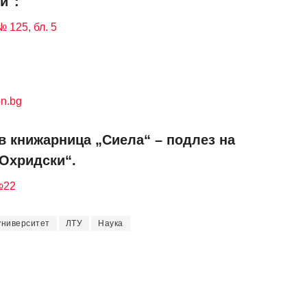
и":
 125, бл. 5
n.bg
в книжарница „Сиела“ – подлез на
 Охридски“.
№22
университет
ЛТУ
Наука