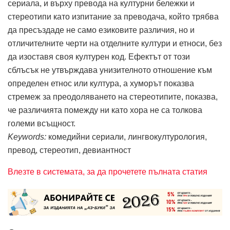
сериала, и върху превода на културни бележки и
стереотипи като изпитание за преводача, който трябва
да пресъздаде не само езиковите различия, но и
отличителните черти на отделните култури и етноси, без
да изоставя своя културен код. Ефектът от този
сблъсък не утвърждава унизителното отношение към
определен етнос или култура, а хуморът показва
стремеж за преодоляването на стереотипите, показва,
че различията помежду ни като хора не са толкова
големи всъщност.
Keywords:
комедийни сериали, лингвокултурология,
превод, стереотип, девиантност
Влезте в системата, за да прочетете пълната статия