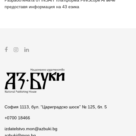
Разработената от INSAIT платформа FireScope AI вече
предоставя информация на 43 езика
София 1113, бул. “Цариградско шосе” № 125, бл. 5
+0700 18466
izdatelstvo.mon@azbuki.bg
azbuki@mon.bg