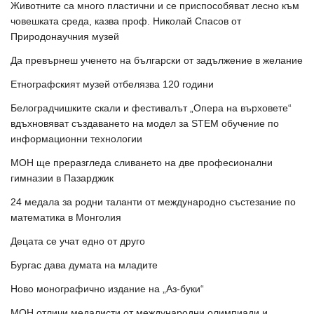
Животните са много пластични и се приспособяват лесно към
човешката среда, казва проф. Николай Спасов от
Природонаучния музей
Да превърнеш ученето на български от задължение в желание
Етнографският музей отбелязва 120 години
Белоградчишките скали и фестивалът „Опера на върховете“
вдъхновяват създаването на модел за STEM обучение по
информационни технологии
МОН ще преразгледа сливането на две професионални
гимназии в Пазарджик
24 медала за родни таланти от международно състезание по
математика в Монголия
Децата се учат едно от друго
Бургас дава думата на младите
Ново монографично издание на „Аз-буки“
МОН отличи медалисти от международни олимпиади и