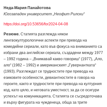
Неда-Мария Панайотова
Югозападен университет „Неофит Рилски“
https://doi.org/10.53656/for2024-04-08
Резюме.
Статията разглежда някои
лингвокултурологични аспекти при превода на
комедийни сериали, като във фокуса на вниманието са
избрани два английски сериала, създадени между 1977
– 1992 година – „Внимавай какво говориш“ (1977), „Ало,
ало“ (1982 – 1992) и американският „Гувернантката“
(1993). Разглеждат се трудностите при превода на
езиковите особености, девиантностите в говора на
героите, както и трудностите при превода на културния
код, като цяло, и неговата уместност, за да се осигури
успехът на комуникацията. Статията се съсредоточава
и върху фигурата на чужденеца, обща за трите