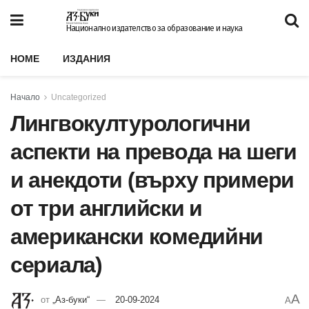
Национално издателство за образование и наука
HOME
ИЗДАНИЯ
Начало
Uncategorized
Лингвокултурологични
аспекти на превода на шеги
и анекдоти (върху примери
от три английски и
американски комедийни
сериала)
A
от
„Аз-буки“
20-09-2024
A