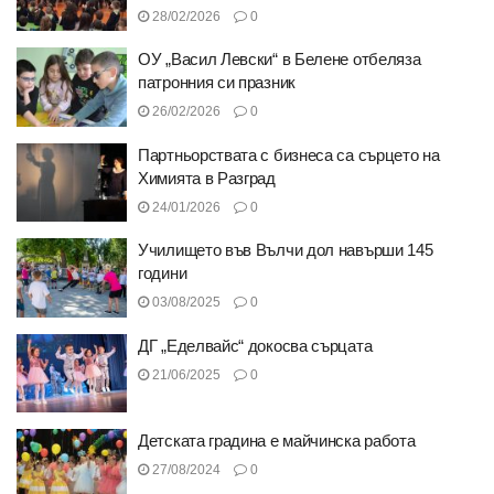
28/02/2026
0
ОУ „Васил Левски“ в Белене отбеляза
патронния си празник
26/02/2026
0
Партньорствата с бизнеса са сърцето на
Химията в Разград
24/01/2026
0
Училището във Вълчи дол навърши 145
години
03/08/2025
0
ДГ „Еделвайс“ докосва сърцата
21/06/2025
0
Детската градина е майчинска работа
27/08/2024
0