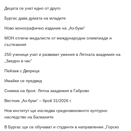
Децата се учат едно от друго
Бургас дава думата на младите
Ново монографично издание на „Аз-буки“
МОН отличи медалисти от международни олимпиади и
състезания
250 ученици учат и развиват умения в Лятната академия на
„Заедно в час“
Пейзаж с Двореца
Имайки се предвид
Снимка на броя: Лятна академия в Габрово
Вестник „Аз-буки“ – брой 31/2026 г.
Нов институт ще изследва средновековното културно
наследство на Балканите
В Бургас ще се обучават и студенти в направление „Горско