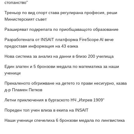
стопанство“
Треньор по вид спорт става регулирана професия, реши
Министерският съвет
Разширяват подкрепата по приобщаващото образование
Разработената от INSAIT платформа FireScope AI вече
предоставя информация на 43 езика
Нова система за анализ на данни в близо 200 училища
Един златен и 5 бронзови медала по математика за наши
ученици
Прекаленото обгрижване на детето го прави несигурно, казва
д-р Пламен Петков
Летни приключения в бургаското НЧ „Изгрев 1909“
Пореден топ учен влиза в екипа на INSAIT
Наши ученици спечелиха 6 бронзови медала по лингвистика