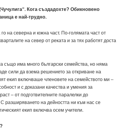
„Чучулига“. Кога създадохте? Обикновено
аница е най-трудно.
го на северна и южна част. По-голямата част от
варталите на север от реката и за тях работят доста
ата също има много български семейства, но няма
аде сили да взема решението за откриване на
ият екип включваше членовете на семейството ми –
обност и с доказани качества и умения за
раст – от подготвителните паралелки до
 С разширяването на дейността ни към нас се
гическият екип включва осем учители.
?