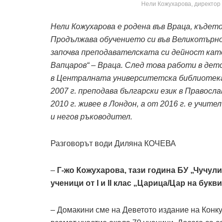
Нели Кожухарова, директор 
Нели Кожухарова е родена във Враца, където
Продължава обучението си във Великотърнов
започва преподавателската си дейност като
Вапцаров“ – Враца. След това работи в дет
в Централната университетска библиотека
2007 г. преподава български език в Правосл
2010 г. живее в Лондон, а от 2016 г. е учит
и негов ръководител.
Разговорът води Диляна КОЧЕВА
–
Г-жо Кожухарова, тази година БУ „Чучулиг
ученици от I и II клас „Царица/Цар на букв
– Домакини сме на Деветото издание на Конку