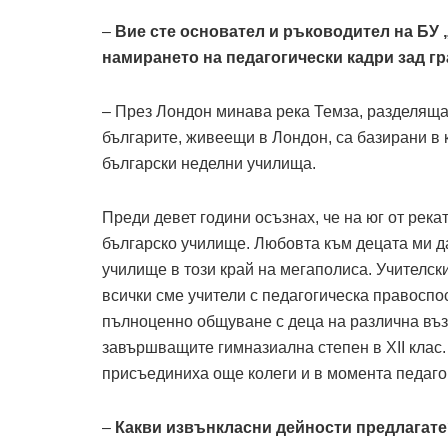
–
Вие сте основател и ръководител на БУ 
намирането на педагогически кадри зад гр
– През Лондон минава река Темза, разделяща 
българите, живеещи в Лондон, са базирани в к
български неделни училища.
Преди девет години осъзнах, че на юг от рек
българско училище. Любовта към децата ми д
училище в този край на мегаполиса. Учителск
всички сме учители с педагогическа правоспос
пълноценно общуване с деца на различна въз
завършващите гимназиална степен в XII клас.
присъединиха още колеги и в момента педаго
–
Какви извънкласни дейности предлагате