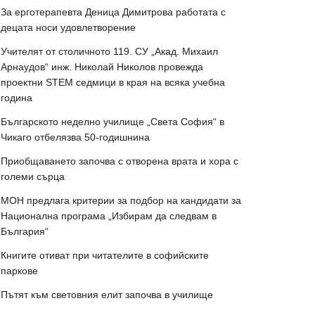
За ерготерапевта Деница Димитрова работата с
децата носи удовлетворение
Учителят от столичното 119. СУ „Акад. Михаил
Арнаудов“ инж. Николай Николов провежда
проектни STEM седмици в края на всяка учебна
година
Българското неделно училище „Света София“ в
Чикаго отбелязва 50-годишнина
Приобщаването започва с отворена врата и хора с
големи сърца
МОН предлага критерии за подбор на кандидати за
Национална програма „Избирам да следвам в
България“
Книгите отиват при читателите в софийските
паркове
Пътят към световния елит започва в училище