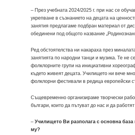
– През учебната 2024/2025 г. при нас се обу
укрепване в съзнанието на децата на ценности
занятия предлагаме подбран материал от дисц
обединени под общото название „Родинознан
Ред обстоятелства ни накараха през миналата
занятията по народни танци и музика. Те не с
фолклорните групи на инициативни хореографи
където живеят децата. Училището ни вече мно
фолклорни фестивали в редица европейски ст
Същевременно организираме творчески работ
българи, които да пътуват до нас и да работят
–
Училището Ви разполага с основна база
му?