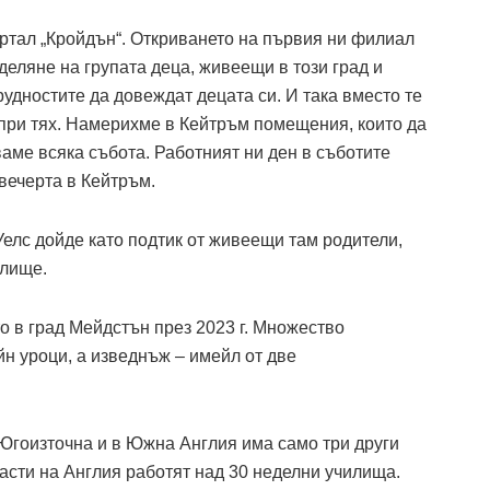
артал „Кройдън“. Откриването на първия ни филиал
деляне на групата деца, живеещи в този град и
рудностите да довеждат децата си. И така вместо те
 при тях. Намерихме в Кейтръм помещения, които да
ваме всяка събота. Работният ни ден в съботите
 вечерта в Кейтръм.
лс дойде като подтик от живеещи там родители,
илище.
о в град Мейдстън през 2023 г. Множество
йн уроци, а изведнъж – имейл от две
 Югоизточна и в Южна Англия има само три други
части на Англия работят над 30 неделни училища.