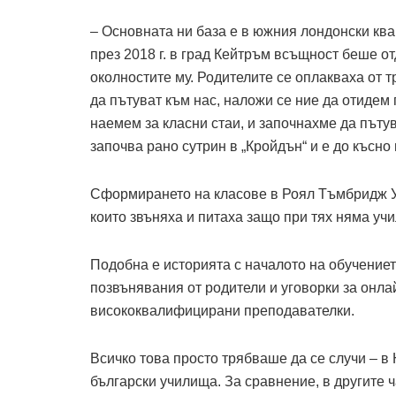
– Основната ни база е в южния лондонски кв
през 2018 г. в град Кейтръм всъщност беше от
околностите му. Родителите се оплакваха от т
да пътуват към нас, наложи се ние да отидем
наемем за класни стаи, и започнахме да пъту
започва рано сутрин в „Кройдън“ и е до късно
Сформирането на класове в Роял Тъмбридж Уе
които звъняха и питаха защо при тях няма уч
Подобна е историята с началото на обучениет
позвънявания от родители и уговорки за онла
висококвалифицирани преподавателки.
Всичко това просто трябваше да се случи – в
български училища. За сравнение, в другите 