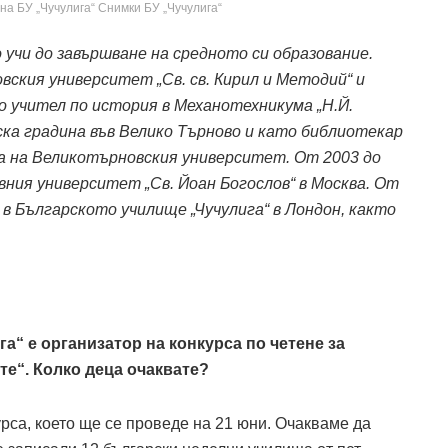
на БУ „Чучулига“ Снимки БУ „Чучулига“
 учи до завършване на средното си образование.
ския университет „Св. св. Кирил и Методий“ и
 учител по история в Механотехникума „Н.Й.
ска градина във Велико Търново и като библиотекар
 на Великотърновския университет. От 2003 до
авния университет „Св. Йоан Богослов“ в Москва. От
ел в Българското училище „Чучулига“ в Лондон, както
а“ е организатор на конкурса по четене за
ите“. Колко деца очаквате?
рса, което ще се проведе на 21 юни. Очакваме да