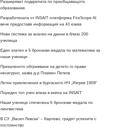
Разширяват подкрепата по приобщаващото
образование
Разработената от INSAIT платформа FireScope AI
вече предоставя информация на 43 езика
Нова система за анализ на данни в близо 200
училища
Един златен и 5 бронзови медала по математика за
наши ученици
Прекаленото обгрижване на детето го прави
несигурно, казва д-р Пламен Петков
Летни приключения в бургаското НЧ „Изгрев 1909“
Пореден топ учен влиза в екипа на INSAIT
Наши ученици спечелиха 6 бронзови медала по
лингвистика
В СУ „Васил Левски“ – Карлово, градят успехите с
постоянство