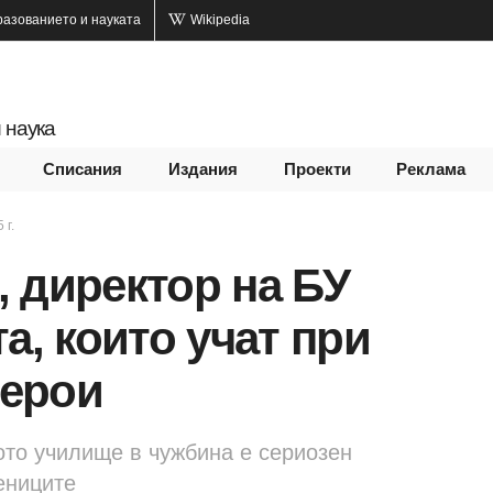
разованието и науката
Wikipedia
 наука
Списания
Издания
Проекти
Реклама
 г.
 директор на БУ
а, които учат при
герои
то училище в чужбина е сериозен
ениците