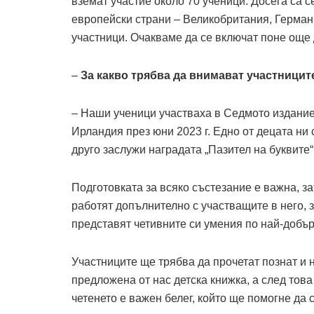
вземат участие около 70 ученици. Досега са с
европейски страни – Великобритания, Герман
участници. Очакваме да се включат поне още 
–
За какво трябва да внимават участниците
– Наши ученици участваха в Седмото издание
Ирландия през юни 2023 г. Едно от децата ни 
друго заслужи наградата „Пазител на буквите“
Подготовката за всяко състезание е важна, за
работят допълнително с участващите в него, з
представят четивните си умения по най-добър
Участниците ще трябва да прочетат познат и неп
предложена от нас детска книжка, а след това
четенето е важен белег, който ще помогне да 