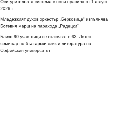
Осигурителната система с нови правила от 1 август
2026 г.
Младежкият духов оркестър „Берковица“ изпълнява
Ботевия марш на парахода „Радецки“
Близо 90 участници се включват в 63. Летен
семинар по български език и литература на
Софийския университет