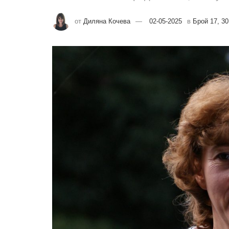
от
Диляна Кочева
02-05-2025
в
Брой 17, 30