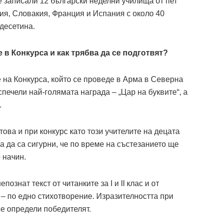
е записали 12 български неделни училища от пет
ия, Словакия, Франция и Испания с около 40
десетина.
 в Конкурса и как трябва да се подготвят?
 на Конкурса, който се проведе в Арма в Северна
спечели най-голямата награда – „Цар на буквите“, а
.
това и при конкурс като този учителите на децата
а да са сигурни, че по време на състезанието ще
 начин.
ознат текст от читанките за I и II клас и от
 – по едно стихотворение. Изразителността при
се определи победителят.