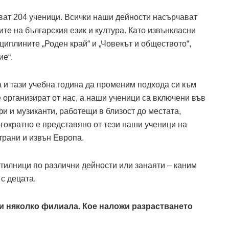
чават 204 ученици. Всички наши дейности насърчават
те на българския език и култура. Като извънкласни
иплините „Роден край“ и „Човекът и обществото“,
ие“.
 и тази учебна година да променим подхода си към
е организират от нас, а наши ученици са включени във
 и музиканти, работещи в близост до местата,
гократно е представяно от тези наши ученици на
рани и извън Европа.
илници по различни дейности или занаяти – каним
 с децата.
 и няколко филиала. Кое наложи разрастването