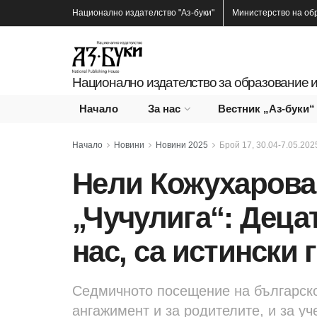
Национално издателство
"Аз-буки"
Министерство на об
Национално издателство за образование и
Начало
За нас
Вестник „Аз-буки“
Начало
Новини
Новини 2025
Брой 17, 30.04-7.05.2025
Нели Кожухарова,
„Чучулига“: Децат
нас, са истински 
Седмичното посещение на българско
ангажимент и за родителите, и за уч