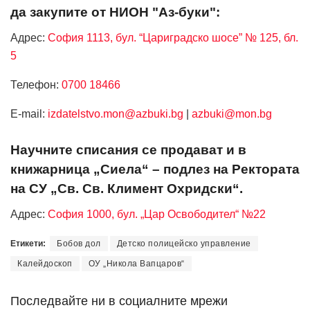
да закупите от НИОН "Аз-буки":
Адрес:
София 1113, бул. “Цариградско шосе” № 125, бл.
5
Телефон:
0700 18466
Е-mail:
izdatelstvo.mon@azbuki.bg
|
azbuki@mon.bg
Научните списания се продават и в
книжарница „Сиела“ – подлез на Ректората
на СУ „Св. Св. Климент Охридски“.
Адрес:
София 1000, бул. „Цар Освободител“ №22
Етикети:
Бобов дол
Детско полицейско управление
Калейдоскоп
ОУ „Никола Вапцаров“
Последвайте ни в социалните мрежи