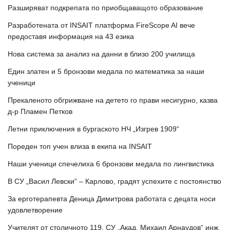
Разширяват подкрепата по приобщаващото образование
Разработената от INSAIT платформа FireScope AI вече
предоставя информация на 43 езика
Нова система за анализ на данни в близо 200 училища
Един златен и 5 бронзови медала по математика за наши
ученици
Прекаленото обгрижване на детето го прави несигурно, казва
д-р Пламен Петков
Летни приключения в бургаското НЧ „Изгрев 1909“
Пореден топ учен влиза в екипа на INSAIT
Наши ученици спечелиха 6 бронзови медала по лингвистика
В СУ „Васил Левски“ – Карлово, градят успехите с постоянство
За ерготерапевта Деница Димитрова работата с децата носи
удовлетворение
Учителят от столичното 119. СУ „Акад. Михаил Арнаудов“ инж.