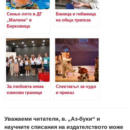
Синьо лято в ДГ
Баница и гибаница
„Малина“ в
на обща трапеза
Берковица
За любовта няма
Спектакъл за чудо
езикови граници
и приказ
Уважаеми читатели, в. „Аз-буки“ и
научните списания на издателството може