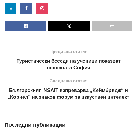
Предишна статия
Туристически беседи на ученици показват
непозната София
Следваща статия
Българският INSAIT изпреварва „Kеймбридж“ и
„Корнел“ на знаков форум за изкуствен интелект
Последни публикации