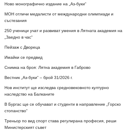
Ново монографично издание на „Аз-буки“
МОН отличи медалисти от международни олимпиади и
състезания
250 ученици учат и развиват умения в Лятната академия на
„Заедно в час“
Пейзаж с Двореца
Имайки се предвид
Снимка на броя: Лятна академия в Габрово
Вестник „Аз-буки“ – брой 31/2026 г.
Нов институт ще изследва средновековното културно
наследство на Балканите
В Бургас ще се обучават и студенти в направление „Горско
стопанство“
Треньор по вид спорт става регулирана професия, реши
Министерският съвет