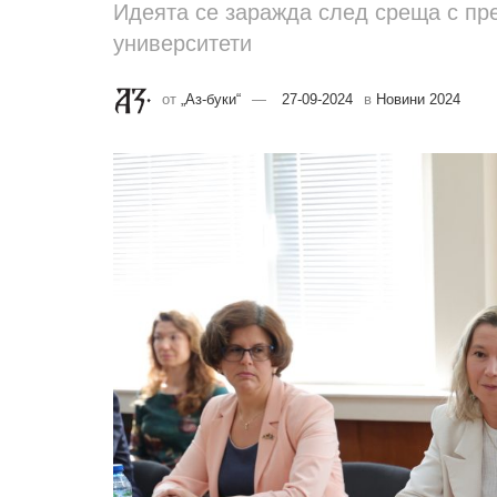
Идеята се заражда след среща с пр
университети
от
„Аз-буки“
27-09-2024
в
Новини 2024