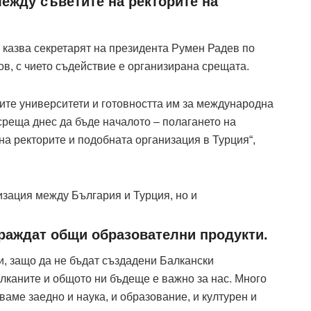
между съветите на ректорите на
, казва секретарят на президента Румен Радев по
в, с чието съдействие е организирана срещата.
ите университети и готовността им за международна
среща днес да бъде началото – полагането на
на ректорите и подобната организация в Турция“,
зация между България и Турция, но и
 раждат общи образователни продукти.
и, защо да не бъдат създадени Балкански
лканите и общото ни бъдеще е важно за нас. Много
ваме заедно и наука, и образование, и културен и