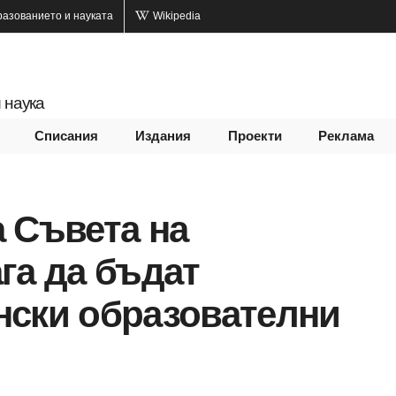
разованието и науката
Wikipedia
 наука
Списания
Издания
Проекти
Реклама
 Съвета на
га да бъдат
нски образователни