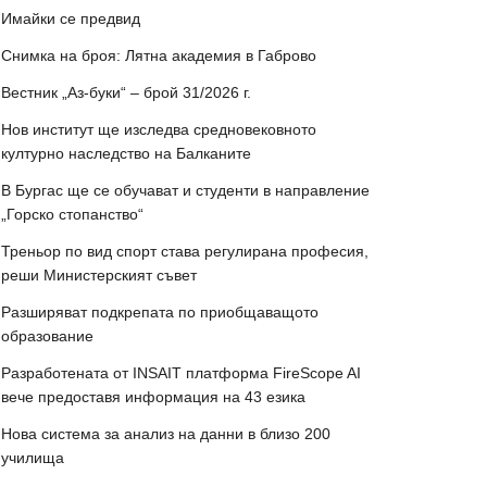
Имайки се предвид
Снимка на броя: Лятна академия в Габрово
Вестник „Аз-буки“ – брой 31/2026 г.
Нов институт ще изследва средновековното
културно наследство на Балканите
В Бургас ще се обучават и студенти в направление
„Горско стопанство“
Треньор по вид спорт става регулирана професия,
реши Министерският съвет
Разширяват подкрепата по приобщаващото
образование
Разработената от INSAIT платформа FireScope AI
вече предоставя информация на 43 езика
Нова система за анализ на данни в близо 200
училища