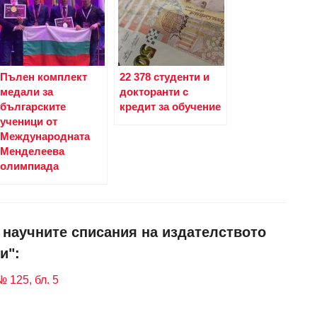
Пълен комплект
22 378 студенти и
медали за
докторанти с
българските
кредит за обучение
ученици от
Международната
Менделеева
олимпиада
и научните списания на издателството
и":
 125, бл. 5