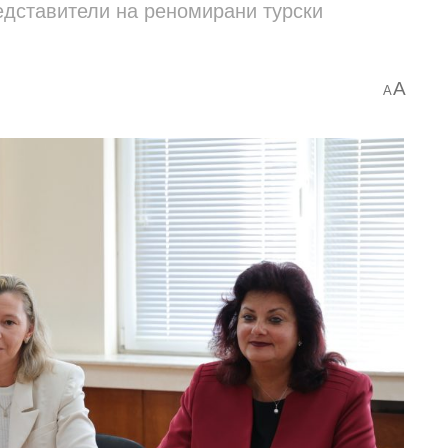
едставители на реномирани турски
A
A