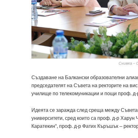
Снимка – 
Създаване на Балкански образователни алиа
председателят на Съвета на ректорите на ви
училище по телекомуникации и пощи проф. д-
Идеята се заражда след среща между Съвета 
университети, сред които са проф. д-р Харун
Каратекин“, проф. д-р Фатих Къръшък – ректо