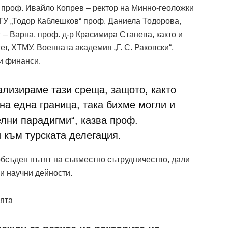
т проф. Ивайло Копрев – ректор на Минно-геоложки
ВТУ „Тодор Каблешков“ проф. Даниела Тодорова,
– Варна, проф. д-р Красимира Станева, както и
т, ХТМУ, Военната академия „Г. С. Раковски“,
и финанси.
ализираме тази среща, защото, както
на една граница, така бихме могли и
лни парадигми“, казва проф.
 към турската делегация.
обсъден пътят на съвместно сътрудничество, дали
и научни дейности.
еята