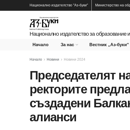
Национално издателство
"Аз-буки"
Министерство на об
Национално издателство за образование и
Начало
За нас
Вестник „Аз-буки“
Начало
Новини
Новини 2024
Председателят на
ректорите предла
създадени Балка
алианси