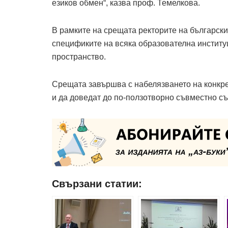
езиков обмен“, казва проф. Темелкова.
В рамките на срещата ректорите на българск
спецификите на всяка образователна институ
пространство.
Срещата завършва с набелязването на конкре
и да доведат до по-ползотворно съвместно с
Свързани статии: