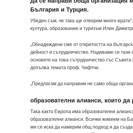
да се направи обща организация 
България и Турция.
Убеден съм, че така ще отворим много врати“
култура, образование и туризъм Илин Димитро
„Обнадеждени сме от откритостта на българск
дейност и сътрудничество. Надяваме се тази 
основите на това сътрудничество със Съвета 
допълва темата проф. Чифтчи.
„Предлагам да направим не само обща органи
образователни алианси, които да
Така както Европа има образователни алианс
образователни алианси. Всички живеем на Ба
ми се иска да намерим общ подход и да създа