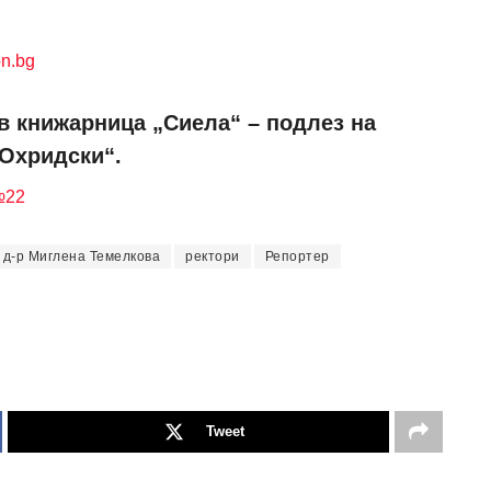
n.bg
в книжарница „Сиела“ – подлез на
 Охридски“.
№22
 д-р Миглена Темелкова
ректори
Репортер
Tweet