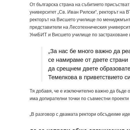
От българска страна на събитието присъства
университет „Св. Иван Рилски“, ректорът на 
ректорът на Висшето училище по мениджмънт 
представители на Лесотехническия университе
УниБИТ и Висшето училище по застраховане 
„За нас бе много важно да ре
се намираме от двете страни 
да срещнем двете образовате
Темелкова в приветствието си
Тя добавя, че е изключително важно да бъде 
има допирателни точки по съвместни проекти 
„В разговор с двамата ректори обсъдихме ид