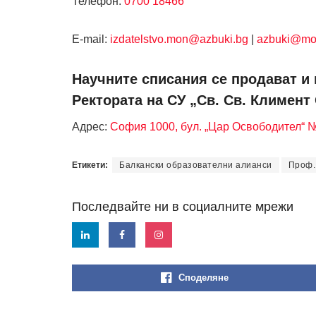
Телефон:
0700 18466
Е-mail:
izdatelstvo.mon@azbuki.bg
|
azbuki@mo
Научните списания се продават и 
Ректората на СУ „Св. Св. Климент
Адрес:
София 1000, бул. „Цар Освободител“ 
Етикети:
Балкански образователни алианси
Проф.
Последвайте ни в социалните мрежи
Споделяне