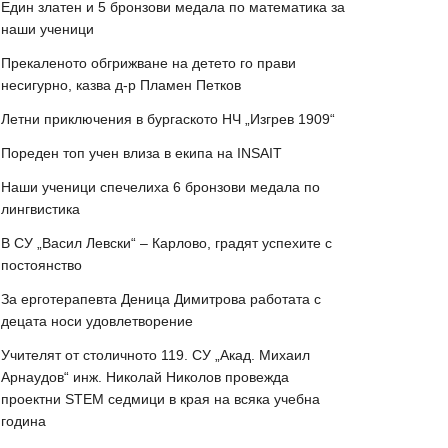
Един златен и 5 бронзови медала по математика за
наши ученици
Прекаленото обгрижване на детето го прави
несигурно, казва д-р Пламен Петков
Летни приключения в бургаското НЧ „Изгрев 1909“
Пореден топ учен влиза в екипа на INSAIT
Наши ученици спечелиха 6 бронзови медала по
лингвистика
В СУ „Васил Левски“ – Карлово, градят успехите с
постоянство
За ерготерапевта Деница Димитрова работата с
децата носи удовлетворение
Учителят от столичното 119. СУ „Акад. Михаил
Арнаудов“ инж. Николай Николов провежда
проектни STEM седмици в края на всяка учебна
година