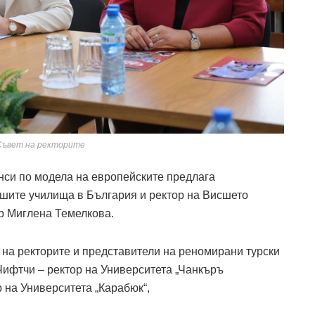
Съвет на ректорите
нси по модела на европейските предлага
сшите училища в България и ректор на Висшето
р Миглена Темелкова.
на ректорите и представители на реномирани турски
 Чифтчи – ректор на Университета „Чанкъръ
р на Университета „Карабюк“,