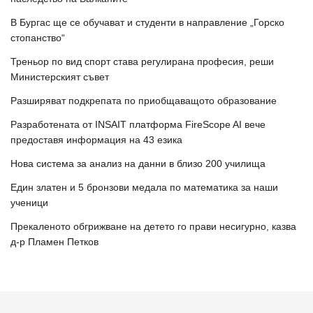
В Бургас ще се обучават и студенти в направление „Горско
стопанство“
Треньор по вид спорт става регулирана професия, реши
Министерският съвет
Разширяват подкрепата по приобщаващото образование
Разработената от INSAIT платформа FireScope AI вече
предоставя информация на 43 езика
Нова система за анализ на данни в близо 200 училища
Един златен и 5 бронзови медала по математика за наши
ученици
Прекаленото обгрижване на детето го прави несигурно, казва
д-р Пламен Петков