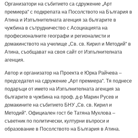
Организатори на събитието са сдружение „Арт
премиера“ с подкрепата на Посолството на България в
Атина и Изпълнителната агенция за българите в
чужбина в сътрудничество с Асоциацията на
професионалните географи и регионалисти и
домакинството на училище „Св. св. Кирил и Методий“ в
Атина, съобщават на своя сайт от Изпълнителната
агенция.
Автор и организатор на Проекта е Юрка Райчева –
председател на сдружение „Арт премиера“. Тя поднесе
подаръци от името на Изпълнителната агенция за
българите в чужбина на проф. д-р Марин Русев и
домакините на събитието БНУ „Св. св. Кирил и
Методий“. Официален гост бе Татяна Мухлова –
съветник по политически, културни въпроси и
образование в Посолството на България в Атина.