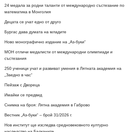
24 медала за родни таланти от международно състезание по
математика в Монголия
Децата се учат едно от друго
Бургас дава думата на младите
Ново монографично издание на „Аз-буки“
МОН отличи медалисти от международни олимпиади и
състезания
250 ученици учат и развиват умения в Лятната академия на
„Заедно в час“
Пейзаж с Двореца
Имайки се предвид
Снимка на броя: Лятна академия в Габрово
Вестник „Аз-буки“ – брой 31/2026 г.
Нов институт ще изследва средновековното културно
наследство на Балканите