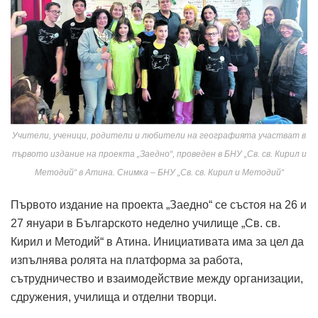
Учители, ученици, родители и любители на географията участват в
първото издание на проекта „Заедно“, проведен в БНУ „Св. св. Кирил и
Методий“ в Атина. Снимка – БНУ „Св. св. Кирил и Методий“
Първото издание на проекта „Заедно“ се състоя на 26 и
27 януари в Българското неделно училище „Св. св.
Кирил и Методий“ в Атина. Инициативата има за цел да
изпълнява ролята на платформа за работа,
сътрудничество и взаимодействие между организации,
сдружения, училища и отделни творци.