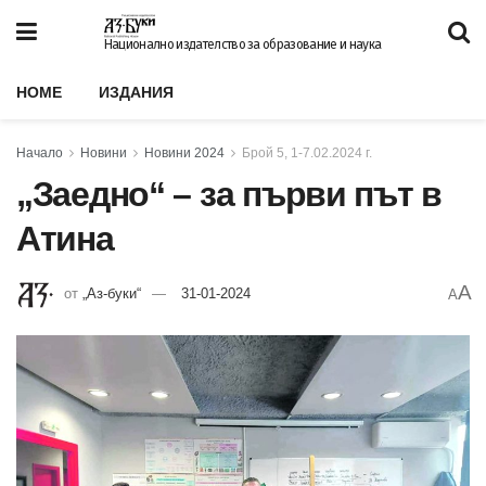
Национално издателство за образование и наука
HOME
ИЗДАНИЯ
Начало
Новини
Новини 2024
Брой 5, 1-7.02.2024 г.
„Заедно“ – за първи път в
Атина
A
от
„Аз-буки“
31-01-2024
A