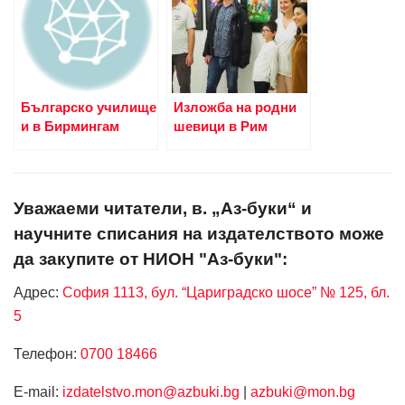
Българско училище
Изложба на родни
и в Бирмингам
шевици в Рим
Уважаеми читатели, в. „Аз-буки“ и
научните списания на издателството може
да закупите от НИОН "Аз-буки":
Адрес:
София 1113, бул. “Цариградско шосе” № 125, бл.
5
Телефон:
0700 18466
Е-mail:
izdatelstvo.mon@azbuki.bg
|
azbuki@mon.bg