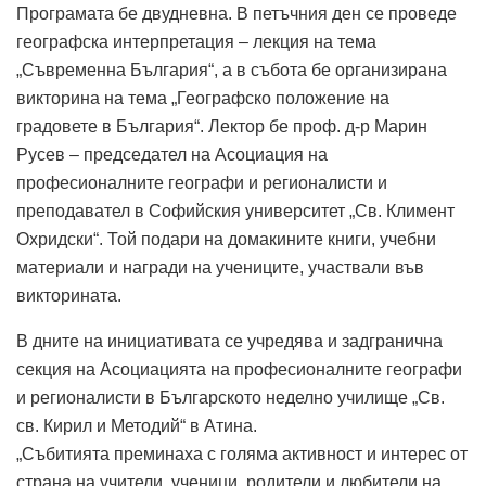
Програмата бе двудневна. В петъчния ден се проведе
географска интерпретация – лекция на тема
„Съвременна България“, а в събота бе организирана
викторина на тема „Геог­рафско положение на
градовете в България“. Лектор бе проф. д-р Марин
Русев – председател на Асоциация на
професионалните географи и регионалисти и
преподавател в Софийския университет „Св. Климент
Охридски“. Той подари на домакините книги, учебни
материали и награди на учениците, участвали във
викторината.
В дните на инициативата се учредява и задгранична
секция на Асоциацията на професионалните географи
и регионалисти в Българското неделно училище „Св.
св. Кирил и Методий“ в Атина.
„Събитията преминаха с голяма активност и интерес от
страна на учители, ученици, родители и любители на