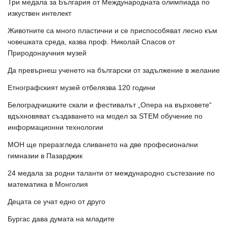
Три медала за България от Международната олимпиада по
изкуствен интелект
Животните са много пластични и се приспособяват лесно към
човешката среда, казва проф. Николай Спасов от
Природонаучния музей
Да превърнеш ученето на български от задължение в желание
Етнографският музей отбелязва 120 години
Белоградчишките скали и фестивалът „Опера на върховете“
вдъхновяват създаването на модел за STEM обучение по
информационни технологии
МОН ще преразгледа сливането на две професионални
гимназии в Пазарджик
24 медала за родни таланти от международно състезание по
математика в Монголия
Децата се учат едно от друго
Бургас дава думата на младите