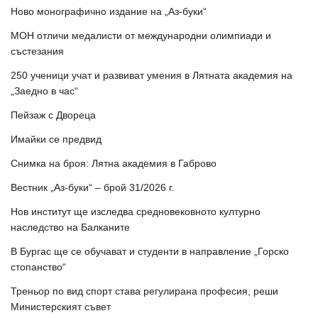
Ново монографично издание на „Аз-буки“
МОН отличи медалисти от международни олимпиади и
състезания
250 ученици учат и развиват умения в Лятната академия на
„Заедно в час“
Пейзаж с Двореца
Имайки се предвид
Снимка на броя: Лятна академия в Габрово
Вестник „Аз-буки“ – брой 31/2026 г.
Нов институт ще изследва средновековното културно
наследство на Балканите
В Бургас ще се обучават и студенти в направление „Горско
стопанство“
Треньор по вид спорт става регулирана професия, реши
Министерският съвет