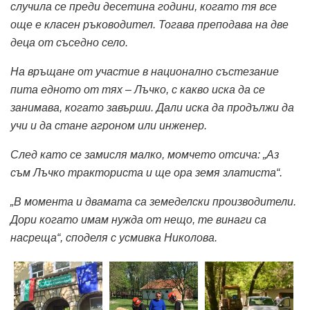
случила се преди десетина години, когато тя все
още е класен ръководител. Тогава преподава на две
деца от съседно село.
На връщане от участие в национално състезание
пита едното от тях – Лъчко, с какво иска да се
занимава, когато завърши. Дали иска да продължи да
учи и да стане агроном или инженер.
След като се замисля малко, момчето отсича: „Аз
съм Лъчко тракториста и ще ора земя златиста“.
„В момента и двамата са земеделски производители.
Дори когато имам нужда от нещо, те винаги са
насреща“, споделя с усмивка Николова.