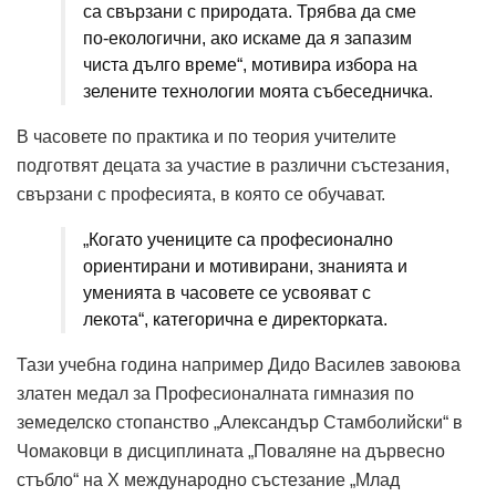
са свързани с природата. Трябва да сме
по-екологични, ако искаме да я запазим
чиста дълго време“, мотивира избора на
зелените технологии моята събеседничка.
В часовете по практика и по теория учителите
подготвят децата за участие в различни състезания,
свързани с професията, в която се обучават.
„Когато учениците са професионално
ориентирани и мотивирани, знанията и
уменията в часовете се усвояват с
лекота“, категорична е директорката.
Тази учебна година например Дидо Василев завоюва
златен медал за Професионалната гимназия по
земеделско стопанство „Александър Стамболийски“ в
Чомаковци в дисциплината „Поваляне на дървесно
стъбло“ на X международно състезание „Млад