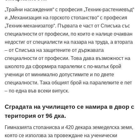
„Трайни насаждения“ с професия „Техник-растениевъд“
и „Механизация на горското стопанство“ с професия
„Техник-механизатор“. Първата е част от Списъка със
специалности от професии, по които е налице очакван
недостиг от специалисти на пазара на труда, а втората
– от Списъка на защитените от държавата
специалности от професии. Това дава възможност на
школото да сформира паралелки с по-малък брой
ученици от минимално допустимите и по двете
специалности. Така общият брой на паралелките е пет
– по една във всеки випуск.
Сградата на училището се намира в двор с
територия от 96 дка.
Гимназията стопанисва и 420 декара земеделска земя,
която се използва за провеждане на ученически