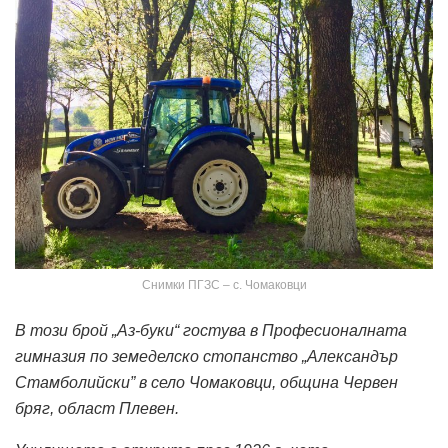
Снимки ПГЗС – с. Чомаковци
В този брой „Аз-буки“ гостува в Професионалната
гимназия по земеделско стопанство „Александър
Стамболийски” в село Чомаковци, община Червен
бряг, област Плевен.