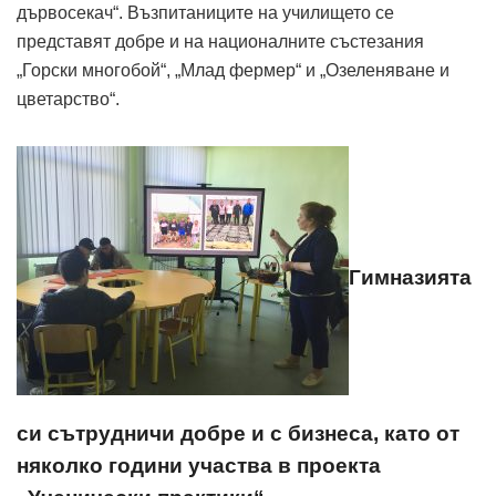
дървосекач“. Възпитаниците на училището се
представят добре и на националните състезания
„Горски многобой“, „Млад фермер“ и „Озеленяване и
цветарство“.
Гимназията
си сътрудничи добре и с бизнеса, като от
няколко години участва в проекта