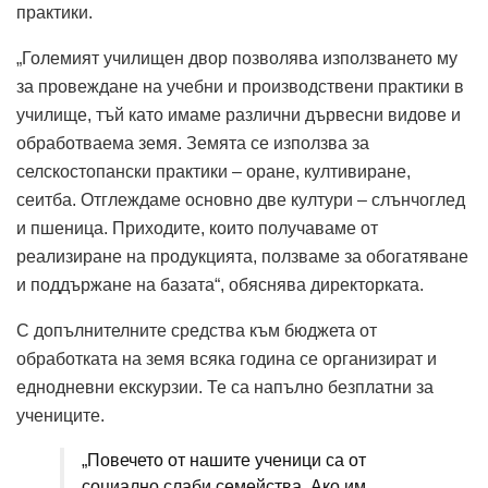
практики.
„Големият училищен двор позволява използването му
за провеждане на учебни и производствени практики в
училище, тъй като имаме различни дървесни видове и
обработваема земя. Земята се използва за
селскостопански практики – оране, култивиране,
сеитба. Отглеждаме основно две култури – слънчоглед
и пшеница. Приходите, които получаваме от
реализиране на продукцията, ползваме за обогатяване
и поддържане на базата“, обяснява директорката.
С допълнителните средства към бюджета от
обработката на земя всяка година се организират и
еднодневни екскурзии. Те са напълно безплатни за
учениците.
„Повечето от нашите ученици са от
социално слаби семейства. Ако им