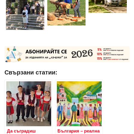
Свързани статии:
Да съградиш
България – реална