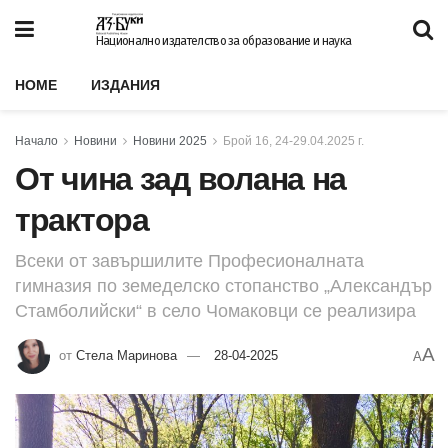
Национално издателство за образование и наука
HOME
ИЗДАНИЯ
Начало
Новини
Новини 2025
Брой 16, 24-29.04.2025 г.
От чина зад волана на
трактора
Всеки от завършилите Професионалната
гимназия по земеделско стопанство „Александър
Стамболийски“ в село Чомаковци се реализира
A
от
Стела Маринова
28-04-2025
A