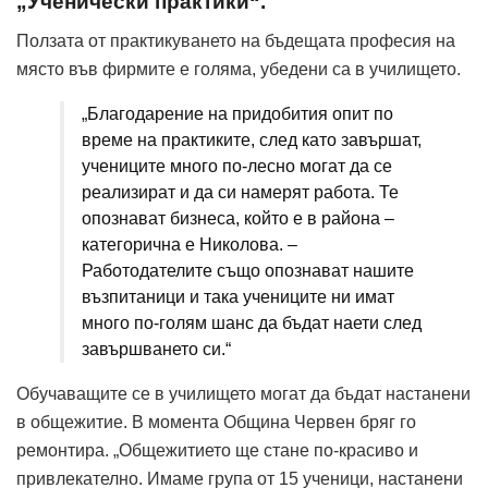
„Ученически практики“.
Ползата от практикуването на бъдещата професия на
място във фирмите е голяма, убедени са в училището.
„Благодарение на придобития опит по
време на практиките, след като завършат,
учениците много по-лесно могат да се
реализират и да си намерят работа. Те
опознават бизнеса, който е в района –
категорична е Николова. –
Работодателите също опознават нашите
възпитаници и така учениците ни имат
много по-голям шанс да бъдат наети след
завършването си.“
Обучаващите се в училището могат да бъдат настанени
в общежитие. В момента Община Червен бряг го
ремонтира. „Общежитието ще стане по-красиво и
привлекателно. Имаме група от 15 ученици, настанени