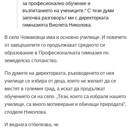
за професионално обучение и
възпитанието на учениците.“ С тези думи
започва разговорът ми с директорката
гимназията Виолета Николова.
В село Чомаковци има и основно училище. И повечето
от завършилите го продължават средното си
образование в Професионалната гимназия по
земеделско стопанство.
По думите на директорката, ръководенето от нея
училище се избира от деца, които не желаят да се
местят в големия град, а искат да продължат
обучението си на село. „Тези, които са избрали нашето
училище, са много мотивирани и обичащи природата“,
споделя Николова.
И веднага отбелязва, че