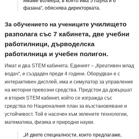
имаме волиера, в която има 5 пауна и 6
фазана“, обяснява директорката.
училището
За обучението на учениците
разполага със 7 кабинета, две учебни
работилници, дърводелска
работилница и учебен полигон.
Имат и два STEM кабинета. Единият – „Креативен млад
водач“, е създаден преди 4 години. Оборудван е с
интерактивен дисплей, има и симулатор за управление
на моторни превозни средства. Предстои да довършат
и втория STEM кабинет, който се изгражда със
средства по Националния план за възстановяване и
устойчивост. Той е насочен към зелените технологии,
математика, физика и природни науки.
„И двете специалности, които предлагаме,