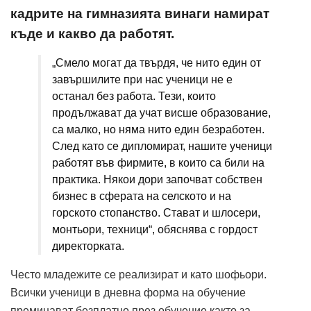
кадрите на гимназията винаги намират
къде и какво да работят.
„Смело могат да твърдя, че нито един от
завършилите при нас ученици не е
останал без работа. Тези, които
продължават да учат висше образование,
са малко, но няма нито един безработен.
След като се дипломират, нашите ученици
работят във фирмите, в които са били на
практика. Някои дори започват собствен
бизнес в сферата на селското и на
горското стопанство. Стават и шлосери,
монтьори, техници“, обяснява с гордост
директорката.
Често младежите се реализират и като шофьори.
Всички ученици в дневна форма на обучение
преминават безплатно през обучение както за