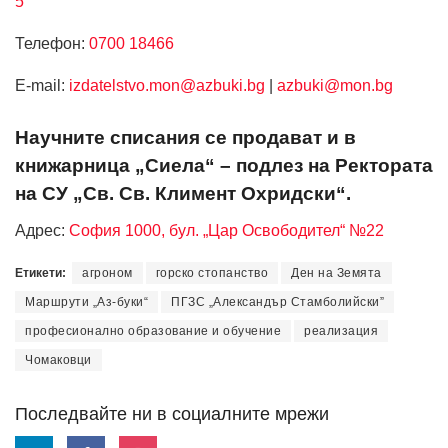
5
Телефон:
0700 18466
Е-mail:
izdatelstvo.mon@azbuki.bg
|
azbuki@mon.bg
Научните списания се продават и в
книжарница „Сиела“ – подлез на Ректората
на СУ „Св. Св. Климент Охридски“.
Адрес:
София 1000, бул. „Цар Освободител“ №22
Етикети:
агроном
горско стопанство
Ден на Земята
Маршрути „Аз-буки“
ПГЗС „Александър Стамболийски”
професионално образование и обучение
реализация
Чомаковци
Последвайте ни в социалните мрежи