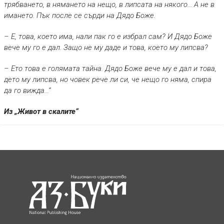
трябването, в нямането на нещо, в липсата на някого... А не в
имането. Пък после се сърди на Дядо Боже.
– Е, това, което има, нали пак го е избрал сам? И Дядо Боже
вече му го е дал. Защо не му даде и това, което му липсва?
– Ето това е голямата тайна. Дядо Боже вече му е дал и това,
дето му липсва, но човек рече ли си, че нещо го няма, спира
да го вижда...“
Из „Живот в скалите“