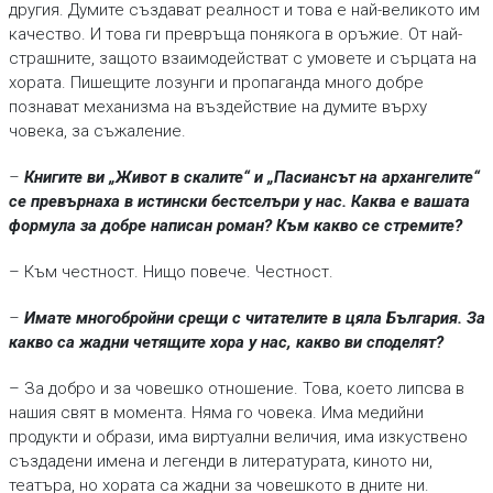
другия. Думите създават реалност и това е най-великото им
качество. И това ги превръща понякога в оръжие. От най-
страшните, защото взаимодействат с умовете и сърцата на
хората. Пишещите лозунги и пропаганда много добре
познават механизма на въздействие на думите върху
човека, за съжаление.
–
Книгите ви „Живот в скалите“ и „Пасиансът на архангелите“
се превърнаха в истински бестселъри у нас. Каква е вашата
формула за добре написан роман? Към какво се стремите?
– Към честност. Нищо повече. Честност.
–
Имате многобройни срещи с читателите в цяла България. За
какво са жадни четящите хора у нас, какво ви споделят?
– За добро и за човешко отношение. Това, което липсва в
нашия свят в момента. Няма го човека. Има медийни
продукти и образи, има виртуални величия, има изкуствено
създадени имена и легенди в литературата, киното ни,
театъра, но хората са жадни за човешкото в дните ни.