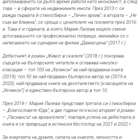
дипломирането си дълго време работи като икономист, а след
това – в сферата на недвижимите имоти. През 2013 г. се
ражда първата й стихосбирка – „Личен архив“, а втората – „Не
съм ви ближна“, се среща с ценителите на поезията през 2016-
а. Това е и годината, в която Мария Лалева изцяло сменя
дотогавашното си професионално поприще, заемайки се с
написването на сценария на филма „Дамасцена“ (2017 г.).
Дебютният ѝ роман „Живот в скалите“ (2018 г.) покорява
сърцата на българските читатели и оглавява няколко
класации – топ 100 на „Хеликон“ за най-продавана книга
(2019); топ 50 за най-продаван български автор за (2019 и
2020); най-продавана книга на десетилетието (класацията на
„Хеликон“) и единствен български автор в топ 10.
През 2019 г. Мария Лалева представя третата си стихосбирка
– „Благословете Юда“, а две години по-късно вторият ѝ роман
– „Пасиансът на архангелите“, повтаря успеха на дебютната ѝ
книга и се превръща в истински бестселър на 2021 и 2022 г.
За енергията на думите, силата на книгите, личността и