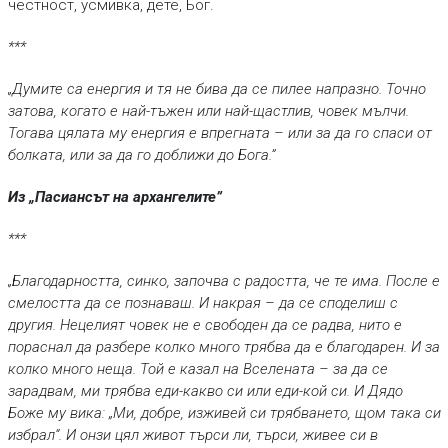
честност, усмивка, дете, Бог.
***
„Думите са енергия и тя не бива да се пилее напразно. Точно
затова, когато е най-тъжен или най-щастлив, човек мълчи.
Тогава цялата му енергия е впрегната – или за да го спаси от
болката, или за да го доближи до Бога.”
Из „Пасиансът на архангелите”
***
„Благодарността, синко, започва с радостта, че те има. После е
смелостта да се познаваш. И накрая – да се споделиш с
другия. Нецелият човек не е свободен да се радва, нито е
пораснал да разбере колко много трябва да е благодарен. И за
колко много неща. Той е казал на Вселената – за да се
зарадвам, ми трябва еди-какво си или еди-кой си. И Дядо
Боже му вика: „Ми, добре, изживей си трябването, щом така си
избрал“. И онзи цял живот търси ли, търси, живее си в