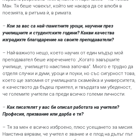
Ман. Тя беше човекът, който ме накара да се влюбя в
поезията, в ритъма ѝ, в римата.
–
Кои за вас са най-паметните уроци, научени през
училищните и студентските години? Какви качества
изградихте благодарение на своите преподаватели?
– Най-важното нещо, което научих от един мъдър мой
преподавател беше изречението: „Когато завършите
училище, училището наистина започва“. Много е трудно да
отделя случки и думи, уроци и поуки, но със сигурност това,
което ще запомня от училищната скамейка и университета,
е качеството да бъдеш приятел, и твърдата ми убеденост,
че големите учители са преди всичко големи личности.
–
Как писателят у вас би описал работата на учителя?
Професия, призвание или дарба е тя?
– Тя за мен е всичко изброено, плюс усещането за мисия.
Наистина вярвам, че учител е звание и е плод на дълъг път