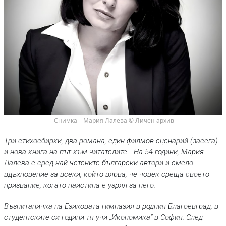
 Снимка – Мария Лалева © Личен архив
Три стихосбирки, два романа, един филмов сценарий (засега)
и нова книга на път към читателите… На 54 години, Мария
Лалева е сред най-четените български автори и смело
вдъхновение за всеки, който вярва, че човек среща своето
призвание, когато наистина е узрял за него.
Възпитаничка на Езиковата гимназия в родния Благоевград, в
студентските си години тя учи „Икономика“ в София. След