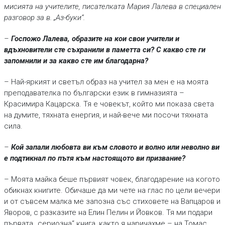
мисията на учителите, писателката Мария Лалева в специален
разговор за в. „Аз-буки“.
–
Госпожо Лалева, образите на кои свои учители и
вдъхновители сте съхранили в паметта си? С какво сте ги
запомнили и за какво сте им благодарна?
– Най-яркият и светъл образ на учител за мен е на моята
преподавателка по български език в гимназията –
Красимира Кацарска. Тя е човекът, който ми показа света
на думите, тяхната енергия, и най-вече ми посочи тяхната
сила.
–
Кой запали любовта ви към словото и волно или неволно ви
е подтикнал по пътя към настоящото ви призвание?
– Моята майка беше първият човек, благодарение на когото
обикнах книгите. Обичаше да ми чете на глас по цели вечери
и от съвсем малка ме запозна със стиховете на Вапцаров и
Яворов, с разказите на Елин Пелин и Йовков. Тя ми подари
първата „сериозна“ книга, както я наричахме – на Томас