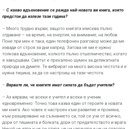
–
С какво вдъхновение се ражда най-новата ви книга, която
предстои да излезе тази година?
– Много трудно върви, защото книгата изисква пълно
отдаване – на време, на енергия, на внимание, на любов.
Поне при мен е така, един телефонен разговор може да ме
извади от строя за дни напред. Затова не ми е нужно
толкова вдъхновение, колкото пълно отшелничество, когато
я завършвам. Светът е прекалено шумен за деликатната
природа на думите. Те вибрират на много висока честота и е
нужна тишина, за да се настроиш на тази честота.
–
Вярвате ли, че книгите имат силата да бъдат учители?
– Аз вярвам, че всеки е учител и всеки е ученик
едновременно. Точно това казва един от героите в новата
ми книга. Ако човек е настроен към развитие и промяна,
към разширяване на съзнанието си, той се учи от всичко,
дори от тишината и болката, дори от предателството и врага.
Никой не идва и не си отива, не ни наранява и не ни спасява