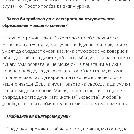
случайно. Просто трябва да видим урока.
–
Каква би трябвало да е есенцията на съвременното
образование – вашето мнение?
– Това е огромна тема. Съвременното образование е
мъчение и за учители, и за ученици. Единици са тези, които
умеят да създадат онази взаимна атмосфера на доверие и
обич, достойна за думите „образовам“ и „уча“. Това, в което
винаги съм вярвала, е, че може би на децата им е нужна
повече свобода, за да покажат способността си да мислят
и повече смелост да изричат на глас несъгласието си с
нашите изводи. Децата имат правото на свободата да счупят
нашите модели и догми. Мисля, че образованието ще се
възроди, когато думи като „истина“, „красота“, „любов“ и
„свобода“ отново добият реален смисъл в ежедневието ни.
–
Любимите ви български думи?
– Споделям, промяна, любов, милост, прошка, милосърдие,