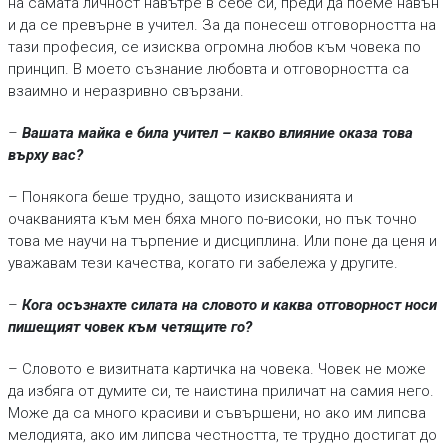
на самата личност навътре в себе си, преди да поеме навън
и да се превърне в учител. За да понесеш отговорността на
тази професия, се изисква огромна любов към човека по
принцип. В моето съзнание любовта и отговорността са
взаимно и неразривно свързани.
–
Вашата майка е била учител – какво влияние оказа това
върху вас?
– Понякога беше трудно, защото изискванията и
очакванията към мен бяха много по-високи, но пък точно
това ме научи на търпение и дисциплина. Или поне да ценя и
уважавам тези качества, когато ги забележа у другите.
–
Кога осъзнахте силата на словото и каква отговорност носи
пишещият човек към четящите го?
– Словото е визитната картичка на човека. Човек не може
да избяга от думите си, те наистина приличат на самия него.
Може да са много красиви и съвършени, но ако им липсва
мелодията, ако им липсва честността, те трудно достигат до