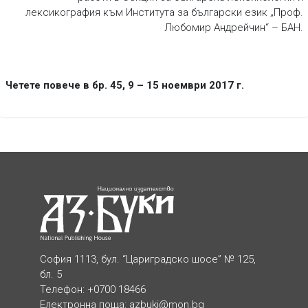
лексикография към Института за български език „Проф.
Любомир Андрейчин“ – БАН.
Четете повече в бр. 45, 9 – 15 ноември 2017 г.
София 1113, бул. “Цариградско шосе” № 125,
бл. 5
Телефон: +0700 18466
Електронна поща:
azbuki@mon.bg