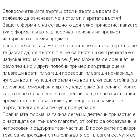
Словосъчетанията въртящ стол и въртяща врата би
трябвало да означават, че и столът, и вратата въртят!
Защото формите на сегашното деятелно причастие, каквато
тук е формата въртящ, посочват признак на предмет,
извършван от самия предмет.
Ясно е, че не е така – че не столът и не вратата въртят, а че
те (могат да) се въртят, т.е. че са въртящи се. Грешката е в
изпускането на частицата се. Днес може да се срещнат не
само тези, но и други подобни примери: въртяща сцена;
плъзгащи врати, плъзгащи прозорци, плъзгащи комарници;
чупещи врати, чупещи системи (на врати), чупеща стойка (за
телевизор, микрофон и др.), чупещо рамо (на сенник), които,
както вече стана ясно, са погрешни, защото не съответният
предмет върти, плъзга или чупи нещо, а той самият се
върти, плъзга се или се чупи, пречупва се.
Правилната форма на такива сегашни деятелни причастия е
с частицата се, тъй като глаголът, от който са образувани, е
непреходен и съдържа тази частица. В посочените примери
това са непреходните глаголи въртя се, плъзгам се, чупя се,