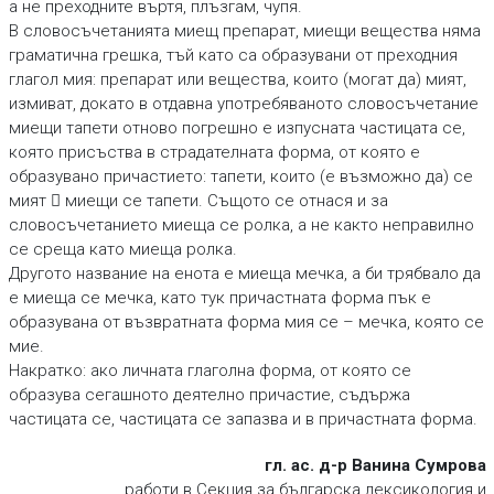
а не преходните въртя, плъзгам, чупя.
В словосъчетанията миещ препарат, миещи вещества няма
граматична грешка, тъй като са образувани от преходния
глагол мия: препарат или вещества, които (могат да) мият,
измиват, докато в отдавна употребяваното словосъчетание
миещи тапети отново погрешно е изпусната частицата се,
която присъства в страдателната форма, от която е
образувано причастието: тапети, които (е възможно да) се
мият  миещи се тапети. Същото се отнася и за
словосъчетанието миеща се ролка, а не както неправилно
се среща като миеща ролка.
Другото название на енота е миеща мечка, а би трябвало да
е миеща се мечка, като тук причастната форма пък е
образувана от възвратната форма мия се – мечка, която се
мие.
Накратко: ако личната глаголна форма, от която се
образува сегашното деятелно причастие, съдържа
частицата се, частицата се запазва и в причастната форма.
гл. ас. д-р Ванина Сумрова
работи в Секция за българска лексикология и