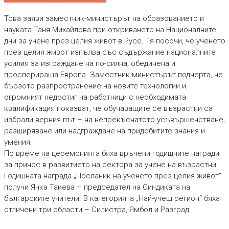
Това заяви заместник-министърът на образованието и
науката Таня Михайлова при откриването на Националните
дни за учене през целия живот в Русе. Тя посочи, че ученето
през целия живот изпълва със съдържание националните
усилия за изграждане на по-силна, обединена и
просперираща Европа. Заместник-министърът подчерта, че
бързото разпространение на новите технологии и
огромният недостиг на работници с необходимата
квалификация показват, че обучаващите се възрастни са
избрали верния път – на непрекъснатото усъвършенстване,
разширяване или надграждане на придобитите знания и
умения.
По време на церемонията бяха връчени годишните награди
за принос в развитието на сектора за учене на възрастни.
Годишната награда „Посланик на ученето през целия живот“
получи Янка Такева – председател на Синдиката на
българските учители. В категорията „Най-учещ регион“ бяха
отличени три области – Силистра, Ямбол и Разград.