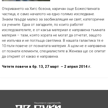
Откриването на Хигс бозона, наричан още Божествената
частица, е само началото на едно голямо изследване.
Знаем твърде малко за заобикалящия ни свят, категорични
са учените. Една от загадките, по които работят
изследователите, е от какъв материал е направена тъмната
материя – тази, която хората не могат да отчетат, защото
не излъчва и не поглъща светлина. В нашата галактика тя е
10 пъти повече от познатата материя. А щом не е направена
от познати елементи, специалистите в Женева ще се опитат
да открият от какво е направена.
Четете повече в бр. 13, 27 март – 2 април 2014 г.