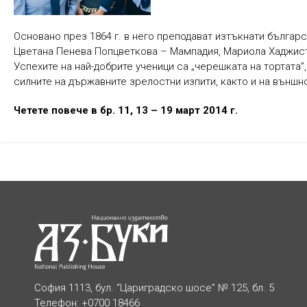
Основано през 1864 г. в него преподават изтъкнати българ
Цветана Пенева Попцветкова – Мампадия, Мариола Хаджис
Успехите на най-добрите ученици са „черешката на тортата”
силните на държавните зрелостни изпити, както и на външно
Четете повече в бр. 11, 13 – 19 март 2014 г.
София 1113, бул. “Цариградско шосе” № 125, бл. 5
Телефон: +0700 18466