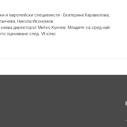
ски и европейски специалисти - Екатерина Каравелова,
танчева, Никола Икономов.
, казва директорът Митко Кунчев. Младите са сред най-
то оценяване след VII клас.