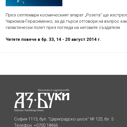
През септември космическият апарат „Розета“ ще изстрел
Чарюмов-Герасименко, за да търси отговори на въпрос как
галактически полет през погледа на неговите създатели.
Четете повече в бр. 33, 14 - 20 август 2014 г.
София 1113, бул. “Цариградско шосе” № 125, бл. 5
Телефон: +0700 18466