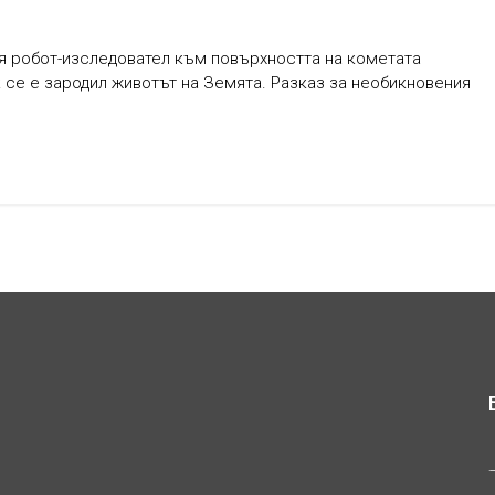
я робот-изследовател към повърхността на кометата
 се е зародил животът на Земята. Разказ за необикновения