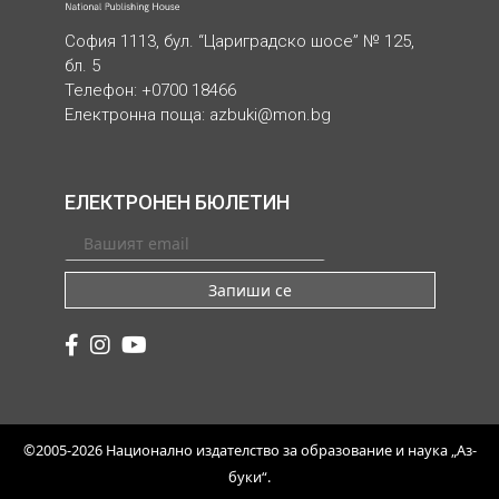
София 1113, бул. “Цариградско шосе” № 125,
бл. 5
Телефон: +0700 18466
Електронна поща:
azbuki@mon.bg
ЕЛЕКТРОНЕН БЮЛЕТИН
Запиши се
©2005-2026 Национално издателство за образование и наука „Аз-
буки“.