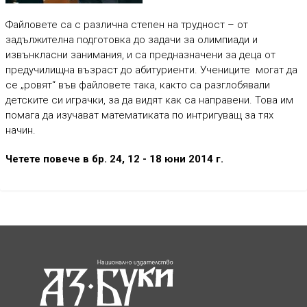
Файловете са с различна степен на трудност – от
задължителна подготовка до задачи за олимпиади и
извънкласни занимания, и са предназначени за деца от
предучилищна възраст до абитуриенти. Учениците могат да
се „ровят“ във файловете така, както са разглобявали
детските си играчки, за да видят как са направени. Това им
помага да изучават математиката по интригуващ за тях
начин.
Четете повече в бр. 24, 12 - 18 юни 2014 г.