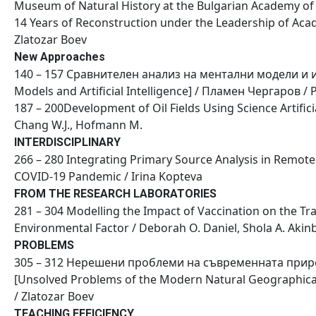
Museum of Natural History at the Bulgarian Academy of 
14 Years of Reconstruction under the Leadership of Acad.
Zlatozar Boev
New Approaches
140 – 157 Сравнителен анализ на ментални модели и и
Models and Artificial Intelligence] / Пламен Чергаров 
187 – 200Development of Oil Fields Using Science Artifici
Chang W.J., Hofmann M.
INTERDISCIPLINARY
266 – 280 Integrating Primary Source Analysis in Remot
COVID-19 Pandemic / Irina Kopteva
FROM THE RESEARCH LABORATORIES
281 – 304 Modelling the Impact of Vaccination on the T
Environmental Factor / Deborah O. Daniel, Shola A. Aki
PROBLEMS
305 – 312 Нерешени проблеми на съвременната прир
[Unsolved Problems of the Modern Natural Geographical
/ Zlatozar Boev
TEACHING EFFICIENCY