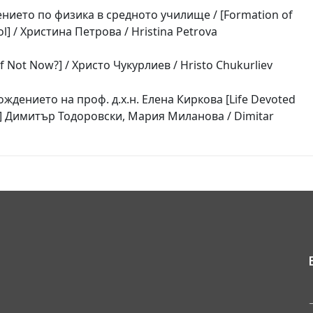
нието по физика в средното училище / [Formation of
ol] / Христина Петрова / Hristina Petrova
if Not Now?] / Христо Чукурлиев / Hristo Chukurliev
ождението на проф. д.х.н. Елена Киркова [Life Devoted
kova] Димитър Тодоровски, Мария Миланова / Dimitar