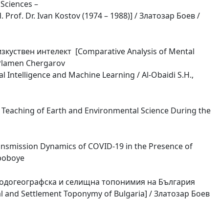
Sciences –
 Prof. Dr. Ivan Kostov (1974 – 1988)] / Златозар Боев /
зкуствен интелект [Comparative Analysis of Mental
/ Plamen Chergarov
al Intelligence and Machine Learning / Al-Obaidi S.H.,
e Teaching of Earth and Environmental Science During the
ransmission Dynamics of COVID-19 in the Presence of
nboboye
одогеографска и селищна топонимия на България
 and Settlement Toponymy of Bulgaria] / Златозар Боев