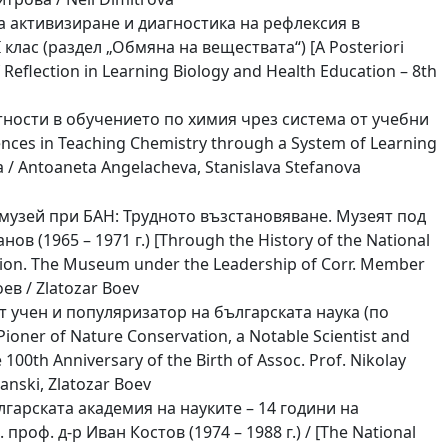
а активизиране и диагностика на рефлексия в
клас (раздел „Обмяна на веществата“) [A Posteriori
of Reflection in Learning Biology and Health Education – 8th
ности в обучението по химия чрез система от учебни
ces in Teaching Chemistry through a System of Learning
/ Antoaneta Angelacheva, Stanislava Stefanova
музей при БАН: Трудното възстановяване. Музеят под
в (1965 – 1971 г.) [Through the History of the National
ation. The Museum under the Leadership of Corr. Member
оев / Zlatozar Boev
 учен и популяризатор на българската наука (по
ioner of Nature Conservation, a Notable Scientist and
100th Anniversary of the Birth of Assoc. Prof. Nikolay
anski, Zlatozar Boev
арската академия на науките – 14 години на
оф. д-р Иван Костов (1974 – 1988 г.) / [The National