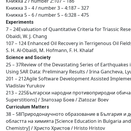
Книжка 2 / number 2:107 – 186
Книжка 3 – 4 / number 3 – 4:187 – 327
Книжка 5 – 6 / number 5 – 6:328 – 475
Experiments
7 – 24Evaluation of Quantitative Criteria for Triassic Re
Obaidi, W. J. Chang
107 – 124 Enhanced Oil Recovery in Terrigenous Oil Field
S. H. Al-Obaidi, M. Hofmann, F. H. Khalaf
Science and Society
25 – 37Review of the Devastating Series of Earthquakes i
Using SAR Data: Preliminary Results / Irina Gancheva, L
201 – 212Agile Software Development Assisted Implement
Vladislav Yurukov
213 – 225Български народни противоприродни обичаи и
Superstitions] / Златозар Боев / Zlatozar Boev
Curriculum Matters
38 – 58Природонаучното образование в България и де
областта на химията [Science Education in Bulgaria and
Chemistry] / Христо Христов / Hristo Hristov