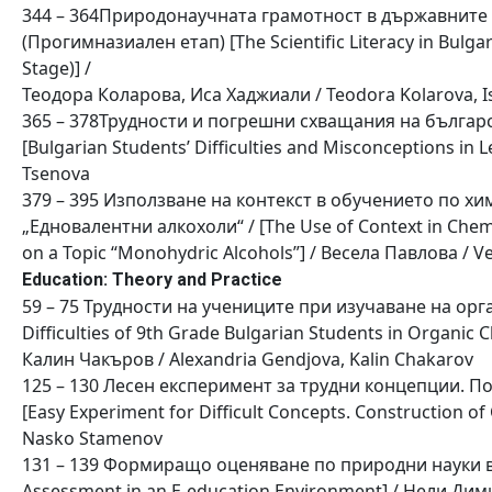
344 – 364Природонаучната грамотност в държавните 
(Прогимназиален етап) [The Scientific Literacy in Bulg
Stage)] /
Теодора Коларова, Иса Хаджиали / Teodora Kolarova, Is
365 – 378Трудности и погрешни схващания на българ
[Bulgarian Students’ Difficulties and Misconceptions in
Tsenova
379 – 395 Използване на контекст в обучението по хи
„Едновалентни алкохоли“ / [The Use of Context in Chem
on a Topic “Monohydric Alcohols”] / Весела Павлова / V
Education: Theory and Practice
59 – 75 Трудности на учениците при изучаване на орга
Difficulties of 9th Grade Bulgarian Students in Organic 
Калин Чакъров / Alexandria Gendjova, Kalin Chakarov
125 – 130 Лесен експеримент за трудни концепции. 
[Easy Experiment for Difficult Concepts. Construction o
Nasko Stamenov
131 – 139 Формиращо оценяване по природни науки в 
Assessment in an E-education Environment] / Нели Дими