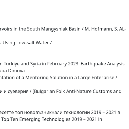
servoirs in the South Mangyshlak Basin / M. Hofmann, S. AL-
s Using Low-salt Water /
n Türkiye and Syria in February 2023. Earthquake Analysis
yuba Dimova
ation of a Mentoring Solution in a Large Enterprise /
 суеверия / [Bulgarian Folk Anti-Nature Customs and
сетте топ нововъзникнали технологии 2019 – 2021 в
 Top Ten Emerging Technologies 2019 – 2021 in