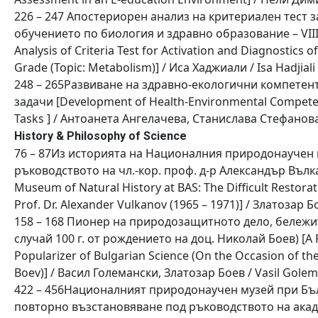
226 – 247 Апостериорен анализ на критериален тест з
обучението по биология и здравно образование – VIII 
Analysis of Criteria Test for Activation and Diagnostics 
Grade (Topic: Metabolism)] / Иса Хаджиали / Isa Hadjiali
248 – 265Развиване на здравно-екологични компетент
задачи [Development of Health-Environmental Competen
Tasks ] / Антоанета Ангелачева, Станислава Стефанова 
History & Philosophy of Science
76 – 87Из историята на Националния природонаучен 
ръководството на чл.-кор. проф. д-р Александър Вълкано
Museum of Natural History at BAS: The Difficult Restor
Prof. Dr. Alexander Vulkanov (1965 – 1971)] / Златозар Б
158 – 168 Пионер на природозащитното дело, бележит
случай 100 г. от рождението на доц. Николай Боев) [A P
Popularizer of Bulgarian Science (On the Occasion of the 
Boev)] / Васил Големански, Златозар Боев / Vasil Golem
422 – 456Националният природонаучен музей при Бълг
повторно възстановяване под ръководството на акад. пр