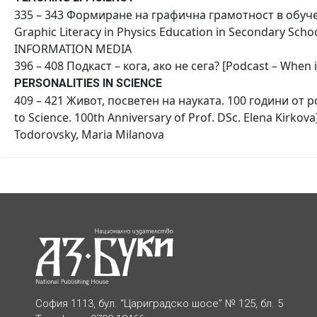
335 – 343 Формиране на графична грамотност в обуче
Graphic Literacy in Physics Education in Secondary Scho
INFORMATION MEDIA
396 – 408 Подкаст – кога, ако не сега? [Podcast – When 
PERSONALITIES IN SCIENCE
409 – 421 Живот, посветен на науката. 100 години от р
to Science. 100th Anniversary of Prof. DSc. Elena Kir
Todorovsky, Maria Milanova
София 1113, бул. “Цариградско шосе” № 125, бл. 5