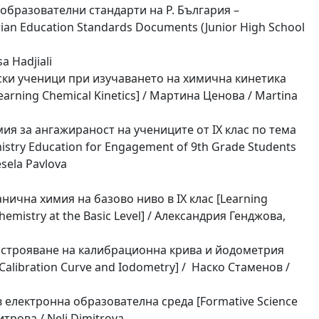
образователни стандарти на Р. България –
arian Education Standards Documents (Junior High School
a Hadjiali
ски ученици при изучаването на химична кинетика
 Learning Chemical Kinetics] / Мартина Ценова / Martina
мия за ангажираност на учениците от IX клас по тема
istry Education for Engagement of 9th Grade Students
esela Pavlova
нична химия на базово ниво в IX клас [Learning
Chemistry at the Basic Level] / Александрия Генджова,
Построяване на калибрационна крива и йодометрия
f Calibration Curve and Iodometry] / Наско Стаменов /
електронна образователна среда [Formative Science
трова / Neli Dimitrova